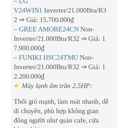
–
LG
V24WIN1
Inverter/21.000Btu/R3
2 ⇒ Giá: 15.700.000₫
–
GREE AMORE24CN
Non-
Inverter/21.000Btu/R32 ⇒ Giá: 1
7.900.000₫
–
FUNIKI HSC24TMU
Non-
Inverter/21.000Btu/R32 ⇒ Giá: 1
2.200.000₫
Máy lạnh âm trần 2.5HP:
Thổi gió mạnh, làm mát nhanh, dễ
di chuyển, phù hợp không gian
đông người như quán cafe, cửa