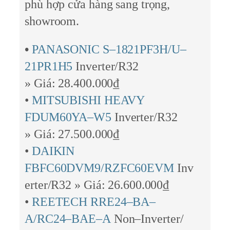
phù hợp cửa hàng sang trọng,
showroom.
•
PANASONIC S–1821PF3H/U–
21PR1H5
Inverter/R32
» Giá: 28.400.000₫
•
MITSUBISHI HEAVY
FDUM60YA–W5
Inverter/R32
» Giá: 27.500.000₫
•
DAIKIN
FBFC60DVM9/RZFC60EVM
Inv
erter/R32 » Giá: 26.600.000₫
•
REETECH RRE24–BA–
A/RC24–BAE–A
Non–Inverter/