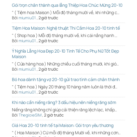
Gói trọn chân thành qua lẵng Thiệp Hoa Chúc Mừng 20-10
" ( Tiệm hoa Maison ) Mỗi độ tháng mười về, khi những c…
Bởi
miumiu01
,
2 giờ trước
Tiệm Hoa Maison: Nghệ thuật Thi Cắm Hoa 20-10 tinh tế
" ( Shop hoa ) Mỗi độ tháng mười về, khi cái nắng hanh …
Bởi
miumiu01
,
2 giờ trước
Ý Nghĩa Lẵng Hoa Đẹp 20-10 Tinh Tế Cho Phụ Nữ Tốt Đẹp
Maison
" ( Cửa hàng hoa ) Những chiều cuối tháng mười, khi gió…
Bởi
miumiu01
,
2 giờ trước
Bó hoa dành tặng vợ 20-10 gửi trao tình cảm chân thành
" ( Tiệm hoa ) Ngày 20 tháng 10 hàng năm luôn là thời đ…
Bởi
miumiu01
,
2 giờ trước
Khi nào cần niềng răng? 3 dấu hiệu nên niềng răng sớm
Niềng răng không chỉ giúp cải thiện răng lệch lạc, khấp…
Bởi
ThegioieSIM
,
2 giờ trước
Giá Hoa 20-10 tinh tế tại Maison: Gói trọn yêu thương
" ( Hoa Maison ) Cứ mỗi độ tháng Mười về, khi những cơn…