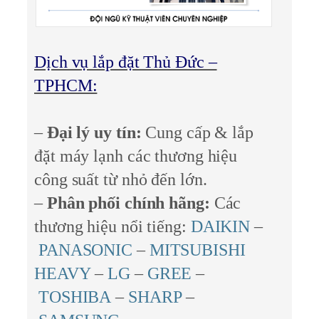
Dịch vụ lắp đặt Thủ Đức –
TPHCM:
–
Đại lý uy tín:
Cung cấp & lắp
đặt máy lạnh các thương hiệu
công suất từ nhỏ đến lớn.
–
Phân phối chính hãng:
Các
thương hiệu nổi tiếng:
DAIKIN
–
PANASONIC
–
MITSUBISHI
HEAVY
–
LG
–
GREE
–
TOSHIBA
–
SHARP
–