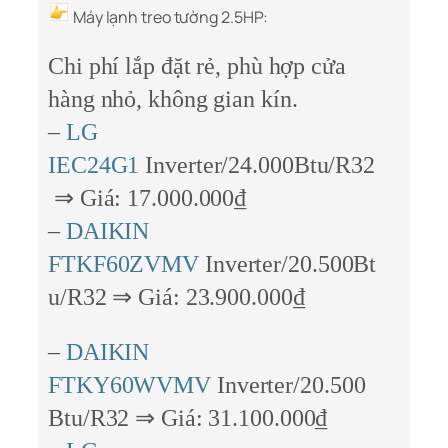
Máy lạnh treo tường 2.5HP:
Chi phí lắp đặt rẻ, phù hợp cửa
hàng nhỏ, không gian kín.
–
LG
IEC24G1
Inverter/24.000Btu/R32
⇒ Giá: 17.000.000₫
–
DAIKIN
FTKF60ZVMV
Inverter/20.500Bt
u/R32 ⇒ Giá: 23.900.000₫
–
DAIKIN
FTKY60WVMV
Inverter/20.500
Btu/R32 ⇒ Giá: 31.100.000₫