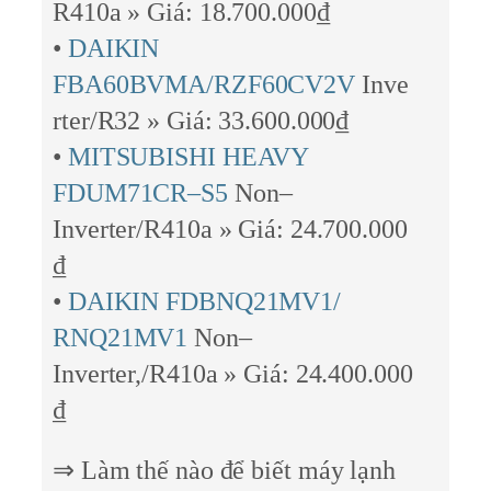
R410a » Giá: 18.700.000₫
•
DAIKIN
FBA60BVMA/RZF60CV2V
Inve
rter/R32 » Giá: 33.600.000₫
•
MITSUBISHI HEAVY
FDUM71CR–S5
Non–
Inverter/R410a » Giá: 24.700.000
₫
•
DAIKIN FDBNQ21MV1/
RNQ21MV1
Non–
Inverter,/R410a » Giá: 24.400.000
₫
⇒ Làm thế nào để biết máy lạnh