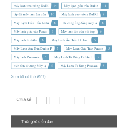
máy lạnh treo tường DAIK
14
Máy lạnh giấu trần Daikin
11
lắp đặt máy lạnh âm trần
10
Máy lạnh treo tường DAIKI
9
Máy Lạnh Giấu Trần Toshi
8
thi công ống đồng máy lạ
8
Máy lạnh giấu trần Panas
6
Máy lạnh âm trần nối ống
6
Máy lạnh Toshiba
6
Máy Lạnh Âm Trần LG Inve
5
Máy Lạnh Âm Trần Daikin F
5
Máy Lạnh Giấu Trần Panaso
5
Máy lạnh Panasonic
5
Máy Lạnh Tủ Đứng Daikin F
5
diện tích sử dụng Máy lạ
5
Máy Lạnh Tủ Đứng Panason
5
Xem tất cả thẻ (907)
Chia sẻ:
Thống kê diễn đàn