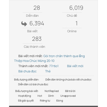
28
6,019
Diễn đàn
Chủ đề
6,394
1
Bài viết
Online
283
Các thành viên
Bài viết mới nhất:
Gói trọn chân thành qua lẵng
Thiệp Hoa Chúc Mừng 20-10
Thành viên mới nhất:
77rtio1
Bài viết mới
Bài chưa đọc
Thẻ
Biểu tượng diễn đàn:
Diễn đàn không chứa bài viết chưa đọc
Diễn đàn có bài chưa đọc
Biểu tượng bài viết:
Not Replied
Đã trả lời
Hoạt động
Hot
Dính
Unapproved
Đã giải quyết
Riêng tư
Đóng