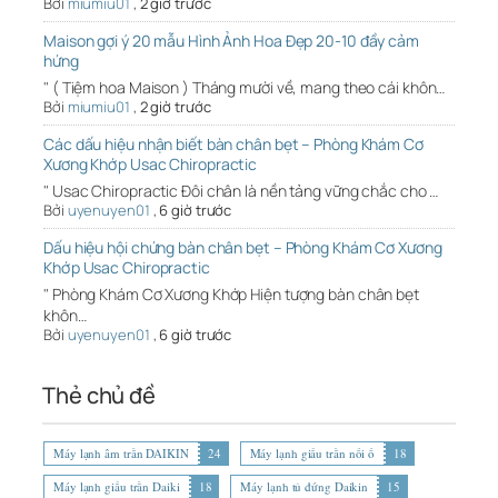
Bởi
miumiu01
,
2 giờ trước
Maison gợi ý 20 mẫu Hình Ảnh Hoa Đẹp 20-10 đầy cảm
hứng
" ( Tiệm hoa Maison ) Tháng mười về, mang theo cái khôn…
Bởi
miumiu01
,
2 giờ trước
Các dấu hiệu nhận biết bàn chân bẹt – Phòng Khám Cơ
Xương Khớp Usac Chiropractic
" Usac Chiropractic Đôi chân là nền tảng vững chắc cho …
Bởi
uyenuyen01
,
6 giờ trước
Dấu hiệu hội chứng bàn chân bẹt – Phòng Khám Cơ Xương
Khớp Usac Chiropractic
" Phòng Khám Cơ Xương Khớp Hiện tượng bàn chân bẹt
khôn…
Bởi
uyenuyen01
,
6 giờ trước
Thẻ chủ đề
Máy lạnh âm trần DAIKIN
24
Máy lạnh giấu trần nối ố
18
Máy lạnh giấu trần Daiki
18
Máy lạnh tủ đứng Daikin
15