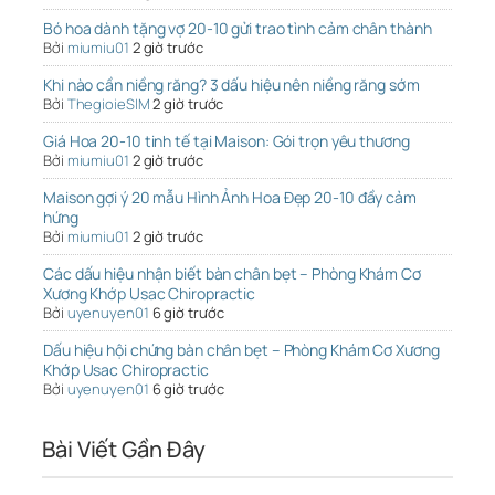
Bó hoa dành tặng vợ 20-10 gửi trao tình cảm chân thành
Bởi
miumiu01
2 giờ trước
Khi nào cần niềng răng? 3 dấu hiệu nên niềng răng sớm
Bởi
ThegioieSIM
2 giờ trước
Giá Hoa 20-10 tinh tế tại Maison: Gói trọn yêu thương
Bởi
miumiu01
2 giờ trước
Maison gợi ý 20 mẫu Hình Ảnh Hoa Đẹp 20-10 đầy cảm
hứng
Bởi
miumiu01
2 giờ trước
Các dấu hiệu nhận biết bàn chân bẹt – Phòng Khám Cơ
Xương Khớp Usac Chiropractic
Bởi
uyenuyen01
6 giờ trước
Dấu hiệu hội chứng bàn chân bẹt – Phòng Khám Cơ Xương
Khớp Usac Chiropractic
Bởi
uyenuyen01
6 giờ trước
Bài Viết Gần Đây