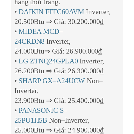
hàng thời trang.
•
DAIKIN FFFC60AVM
Inverter,
20.500Btu ⇒ Giá: 30.200.000₫
•
MIDEA MCD–
24CRDN8
Inverter,
24.000Btu⇒ Giá: 26.900.000₫
•
LG ZTNQ24GPLA0
Inverter,
26.200Btu ⇒ Giá: 26.300.000₫
•
SHARP GX–A24UCW
Non–
Inverter,
23.900Btu ⇒ Giá: 25.400.000₫
•
PANASONIC S–
25PU1H5B
Non–Inverter,
25.000Btu ⇒ Giá: 24.900.000₫