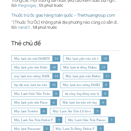
Trong các môi trường sản xuất yêu cầu kiểm soát bụi ngh…
Bởi
thegioigay
,
55 phút trước
Thuốc trừ ốc giao hàng toàn quốc – Thethuangroup.com
"(Thuốc Trừ Ốc) Không phải địa phương nào cũng có sẵn đ…
Bởi
nana01
,
58 phút trước
Thẻ chủ đề
Máy lạnh âm trần DAIKIN
24
Máy lạnh giấu trần nối ố
18
Máy lạnh giấu trần Daiki
18
Máy lạnh tủ đứng Daikin
15
máy lạnh treo tường DAIK
14
Máy lạnh giấu trần Daikin
11
lắp đặt máy lạnh âm trần
10
Máy lạnh treo tường DAIKI
9
Máy Lạnh Giấu Trần Toshi
8
thi công ống đồng máy lạ
8
Máy lạnh giấu trần Panas
6
Máy lạnh âm trần nối ống
6
Máy lạnh Toshiba
6
Máy Lạnh Âm Trần LG Inve
5
Máy Lạnh Âm Trần Daikin F
5
Máy Lạnh Giấu Trần Panaso
5
Máy lạnh Panasonic
5
Máy Lạnh Tủ Đứng Daikin F
5