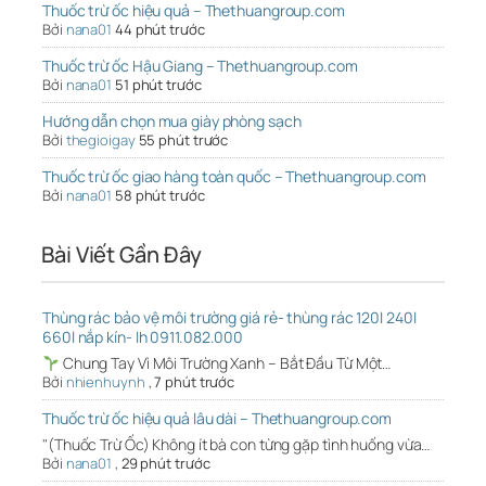
Thuốc trừ ốc hiệu quả – Thethuangroup.com
Bởi
nana01
44 phút trước
Thuốc trừ ốc Hậu Giang – Thethuangroup.com
Bởi
nana01
51 phút trước
Hướng dẫn chọn mua giày phòng sạch
Bởi
thegioigay
55 phút trước
Thuốc trừ ốc giao hàng toàn quốc – Thethuangroup.com
Bởi
nana01
58 phút trước
Bài Viết Gần Đây
Thùng rác bảo vệ môi trường giá rẻ- thùng rác 120l 240l
660l nắp kín- lh 0911.082.000
Chung Tay Vì Môi Trường Xanh – Bắt Đầu Từ Một…
Bởi
nhienhuynh
,
7 phút trước
Thuốc trừ ốc hiệu quả lâu dài – Thethuangroup.com
"(Thuốc Trừ Ốc) Không ít bà con từng gặp tình huống vừa…
Bởi
nana01
,
29 phút trước