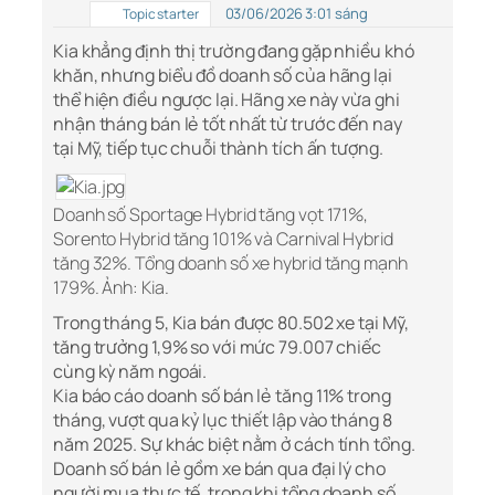
03/06/2026 3:01 sáng
Topic starter
Kia khẳng định thị trường đang gặp nhiều khó
khăn, nhưng biểu đồ doanh số của hãng lại
thể hiện điều ngược lại. Hãng xe này vừa ghi
nhận tháng bán lẻ tốt nhất từ trước đến nay
tại Mỹ, tiếp tục chuỗi thành tích ấn tượng.
Doanh số Sportage Hybrid tăng vọt 171%,
Sorento Hybrid tăng 101% và Carnival Hybrid
tăng 32%. Tổng doanh số xe hybrid tăng mạnh
179%. Ảnh: Kia.​
Trong tháng 5, Kia bán được 80.502 xe tại Mỹ,
tăng trưởng 1,9% so với mức 79.007 chiếc
cùng kỳ năm ngoái.
Kia báo cáo doanh số bán lẻ tăng 11% trong
tháng, vượt qua kỷ lục thiết lập vào tháng 8
năm 2025. Sự khác biệt nằm ở cách tính tổng.
Doanh số bán lẻ gồm xe bán qua đại lý cho
người mua thực tế, trong khi tổng doanh số