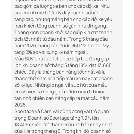
bao gồm cả lượng xe bán cho các đội xe. Nhu
cầu mạnh mẽ từ đại lý đẩy doanh số bán lẻ
tăng cao, nhưng mảng bán cho các đội xe yếu
hơn khiến tổng doanh số gần như đi ngang.
Tháng kinh doanh khởi sắc giúp Kia đạt thành
tích tốt nhất từ đầu năm. Trong 5 tháng đầu
năm 2026, hãng bán được 360.220 xe tại Mỹ,
tăng 2% so với cùng kỳ năm ngoái.
Mẫu SUV chủ lực Telluride tiếp tục đóng góp
lớn khi doanh số tháng 5 tăng 18%, đạt 13.665
chiếc. Đây là tháng bán hàng tốt nhất và là
tháng thứ năm liên tiếp mẫu xe này đạt doanh
số kỷ lục. Những lo ngại về sức hút của mẫu
crossover ba hàng ghế cỡ lớn này đã bị xóa
tan nhờ phiên bản nâng cấp ra mắt đầu năm
2026.
Sportage và Carnival cũng đóng vai trò quan
trọng. Doanh số Sportage tăng 7,9% lên
18.405 chiếc, trở thành mẫu xe bán chạy nhất
của Kia trong tháng 5. Trong khi đó, doanh số