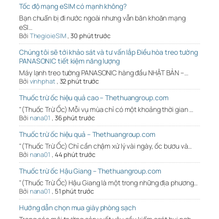
Tốc độ mạng eSIM có mạnh không?
Bạn chuẩn bị đi nước ngoài nhưng vẫn băn khoăn mạng
eSI…
Bởi
ThegioieSIM
,
30 phút trước
Chúng tôi sẽ tới khảo sát và tư vấn lắp Điều hòa treo tường
PANASONIC tiết kiệm năng lượng
Máy lạnh treo tường PANASONIC hàng đầu NHẬT BẢN –…
Bởi
vinhphat
,
32 phút trước
Thuốc trừ ốc hiệu quả cao – Thethuangroup.com
"(Thuốc Trừ Ốc) Mỗi vụ mùa chỉ có một khoảng thời gian …
Bởi
nana01
,
36 phút trước
Thuốc trừ ốc hiệu quả – Thethuangroup.com
"(Thuốc Trừ Ốc) Chỉ cần chậm xử lý vài ngày, ốc bươu và…
Bởi
nana01
,
44 phút trước
Thuốc trừ ốc Hậu Giang – Thethuangroup.com
"(Thuốc Trừ Ốc) Hậu Giang là một trong những địa phương…
Bởi
nana01
,
51 phút trước
Hướng dẫn chọn mua giày phòng sạch