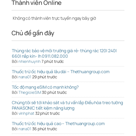
Thành viên Online
Không có thành viên trực tuyến ngay bây giờ
Chủ đề gần đây
Thùng rác bảo vệ môi trường giá rẻ- thùng rác 120l 240l
660l nắp kín- lh 0911.082.000
Bởi
nhienhuynh
7 phút trước
Thuốc trừ ốc hiệu quả lâu dài – Thethuangroup.com
Bởi
nana01
29 phút trước
Tốc độ mạng eSIM có mạnh không?
Bởi
ThegioieSIM
30 phút trước
Chúng tôi sẽ tới khảo sát và tư vấn lắp Điều hòa treo tường
PANASONIC tiết kiệm năng lượng
Bởi
vinhphat
32 phút trước
Thuốc trừ ốc hiệu quả cao – Thethuangroup.com
Bởi
nana01
36 phút trước