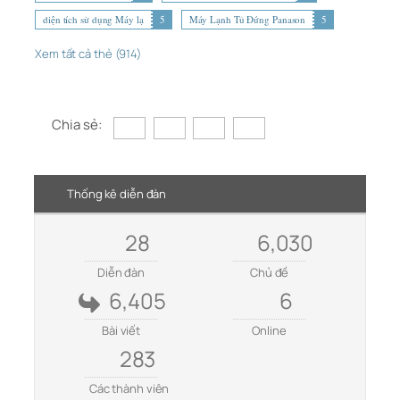
diện tích sử dụng Máy lạ
5
Máy Lạnh Tủ Đứng Panason
5
Xem tất cả thẻ (914)
Chia sẻ:
Thống kê diễn đàn
28
6,030
Diễn đàn
Chủ đề
6,405
6
Bài viết
Online
283
Các thành viên