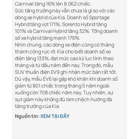
Carnival tăng 16% lên 8.062 chiếc.
Sức tăng trưởng này vẫn chưa là gì so với các
dòng xe hybrid của Kia. Doanh số Sportage
Hybrid tăng vọt 171%, Sorento Hybrid tăng
101% và Carnival Hybrid tăng 32%. Tổng doanh
số xe hybrid tăng mạnh 179%.
Nhìn chung, các dòng xe điện cũng có tháng
thành công rực rỡ. Kia cho biết doanh số xe
điện tăng 133%, đạt mức cao kỷ lục tính theo
tháng và từ đầu năm đến nay. Trong đó, mẫu
SUV thuần điện EV9 ghi nhận mức bán rất tốt.
Dù vậy, mẫu EV6 lại gặp khó khăn khi doanh số
giảm từ 801 chiếc trong tháng 5 năm ngoái
xuống còn 708 chiếc năm nay. Tuy nhiên, sự
sụt giảm này không đủ làm chệch hướng đà
tăng trưởng của Kia.
Nguồn tin:
XEM TẠI ĐÂY