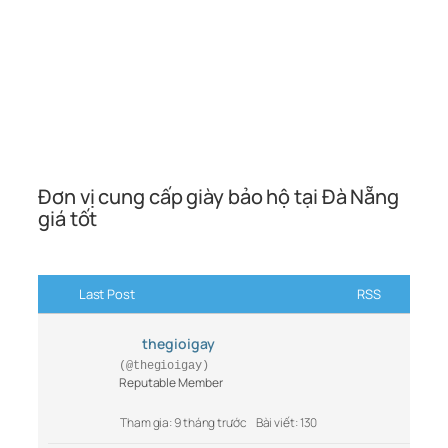
Đơn vị cung cấp giày bảo hộ tại Đà Nẵng
giá tốt
Last Post
RSS
thegioigay
(@thegioigay)
Reputable Member
Tham gia: 9 tháng trước
Bài viết: 130