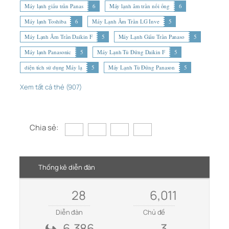
Máy lạnh giấu trần Panas
6
Máy lạnh âm trần nối ống
6
Máy lạnh Toshiba
6
Máy Lạnh Âm Trần LG Inve
5
Máy Lạnh Âm Trần Daikin F
5
Máy Lạnh Giấu Trần Panaso
5
Máy lạnh Panasonic
5
Máy Lạnh Tủ Đứng Daikin F
5
diện tích sử dụng Máy lạ
5
Máy Lạnh Tủ Đứng Panason
5
Xem tất cả thẻ (907)
Chia sẻ:
Thống kê diễn đàn
28
6,011
Diễn đàn
Chủ đề
6,386
3