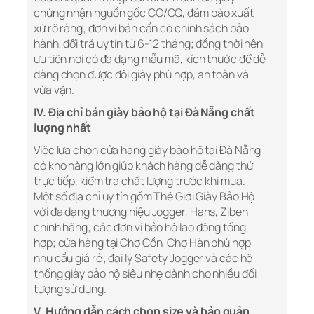
chứng nhận nguồn gốc CO/CQ, đảm bảo xuất
xứ rõ ràng; đơn vị bán cần có chính sách bảo
hành, đổi trả uy tín từ 6-12 tháng; đồng thời nên
ưu tiên nơi có đa dạng mẫu mã, kích thước để dễ
dàng chọn được đôi giày phù hợp, an toàn và
vừa vặn.
IV. Địa chỉ bán giày bảo hộ tại Đà Nẵng chất
lượng nhất
Việc lựa chọn cửa hàng giày bảo hộ tại Đà Nẵng
có kho hàng lớn giúp khách hàng dễ dàng thử
trực tiếp, kiểm tra chất lượng trước khi mua.
Một số địa chỉ uy tín gồm Thế Giới Giày Bảo Hộ
với đa dạng thương hiệu Jogger, Hans, Ziben
chính hãng; các đơn vị bảo hộ lao động tổng
hợp; cửa hàng tại Chợ Cồn, Chợ Hàn phù hợp
nhu cầu giá rẻ; đại lý Safety Jogger và các hệ
thống giày bảo hộ siêu nhẹ dành cho nhiều đối
tượng sử dụng.
V.
Hướng dẫn cách chọn size và bảo quản