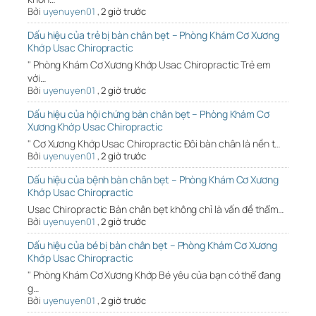
Bởi
uyenuyen01
,
2 giờ trước
Dấu hiệu của trẻ bị bàn chân bẹt – Phòng Khám Cơ Xương
Khớp Usac Chiropractic
" Phòng Khám Cơ Xương Khớp Usac Chiropractic Trẻ em
với…
Bởi
uyenuyen01
,
2 giờ trước
Dấu hiệu của hội chứng bàn chân bẹt – Phòng Khám Cơ
Xương Khớp Usac Chiropractic
" Cơ Xương Khớp Usac Chiropractic Đôi bàn chân là nền t…
Bởi
uyenuyen01
,
2 giờ trước
Dấu hiệu của bệnh bàn chân bẹt – Phòng Khám Cơ Xương
Khớp Usac Chiropractic
Usac Chiropractic Bàn chân bẹt không chỉ là vấn đề thẩm…
Bởi
uyenuyen01
,
2 giờ trước
Dấu hiệu của bé bị bàn chân bẹt – Phòng Khám Cơ Xương
Khớp Usac Chiropractic
" Phòng Khám Cơ Xương Khớp Bé yêu của bạn có thể đang
g…
Bởi
uyenuyen01
,
2 giờ trước