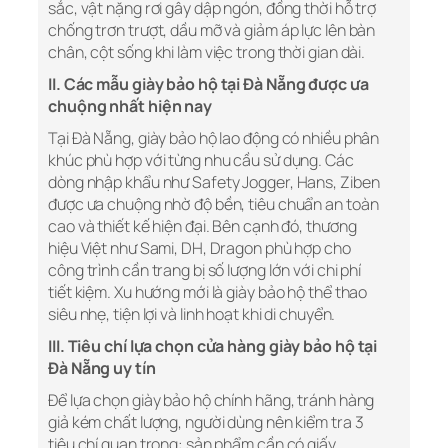
sắc, vật nặng rơi gây dập ngón, đồng thời hỗ trợ
chống trơn trượt, dầu mỡ và giảm áp lực lên bàn
chân, cột sống khi làm việc trong thời gian dài.
II. Các mẫu giày bảo hộ tại Đà Nẵng được ưa
chuộng nhất hiện nay
Tại Đà Nẵng, giày bảo hộ lao động có nhiều phân
khúc phù hợp với từng nhu cầu sử dụng. Các
dòng nhập khẩu như Safety Jogger, Hans, Ziben
được ưa chuộng nhờ độ bền, tiêu chuẩn an toàn
cao và thiết kế hiện đại. Bên cạnh đó, thương
hiệu Việt như Sami, DH, Dragon phù hợp cho
công trình cần trang bị số lượng lớn với chi phí
tiết kiệm. Xu hướng mới là giày bảo hộ thể thao
siêu nhẹ, tiện lợi và linh hoạt khi di chuyển.
III. Tiêu chí lựa chọn cửa hàng giày bảo hộ tại
Đà Nẵng uy tín
Để lựa chọn giày bảo hộ chính hãng, tránh hàng
giả kém chất lượng, người dùng nên kiểm tra 3
tiêu chí quan trọng: sản phẩm cần có giấy