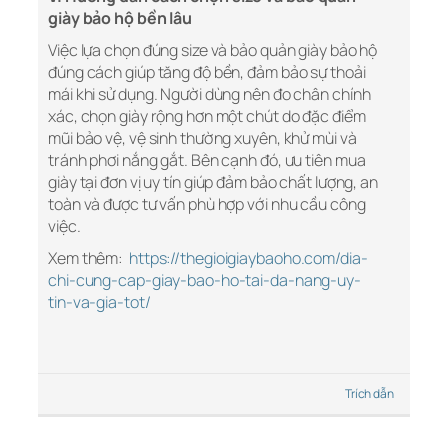
giày bảo hộ bền lâu
Việc lựa chọn đúng size và bảo quản giày bảo hộ
đúng cách giúp tăng độ bền, đảm bảo sự thoải
mái khi sử dụng. Người dùng nên đo chân chính
xác, chọn giày rộng hơn một chút do đặc điểm
mũi bảo vệ, vệ sinh thường xuyên, khử mùi và
tránh phơi nắng gắt. Bên cạnh đó, ưu tiên mua
giày tại đơn vị uy tín giúp đảm bảo chất lượng, an
toàn và được tư vấn phù hợp với nhu cầu công
việc.
Xem thêm:
https://thegioigiaybaoho.com/dia-
chi-cung-cap-giay-bao-ho-tai-da-nang-uy-
tin-va-gia-tot/
Trích dẫn