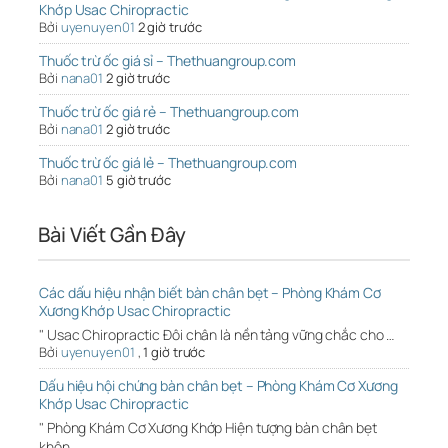
Khớp Usac Chiropractic
Bởi
uyenuyen01
2 giờ trước
Thuốc trừ ốc giá sỉ – Thethuangroup.com
Bởi
nana01
2 giờ trước
Thuốc trừ ốc giá rẻ – Thethuangroup.com
Bởi
nana01
2 giờ trước
Thuốc trừ ốc giá lẻ – Thethuangroup.com
Bởi
nana01
5 giờ trước
Bài Viết Gần Đây
Các dấu hiệu nhận biết bàn chân bẹt – Phòng Khám Cơ
Xương Khớp Usac Chiropractic
" Usac Chiropractic Đôi chân là nền tảng vững chắc cho …
Bởi
uyenuyen01
,
1 giờ trước
Dấu hiệu hội chứng bàn chân bẹt – Phòng Khám Cơ Xương
Khớp Usac Chiropractic
" Phòng Khám Cơ Xương Khớp Hiện tượng bàn chân bẹt
khôn…