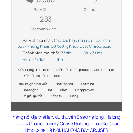
Bài viết
Online
283
Các thành viên
Bài viết mới nhất:
Các dấu hiệu nhận biết bàn chân
bẹt – Phòng Khám Cơ Xương Khớp Usac Chiropractic
Thành viên mới nhất:
77rtio1
Bài viết mới
Bài chưa đọc
Thẻ
Biểu tượng diễn đàn:
Diễn đàn không chứa bài viết chưa đọc
Diễn đàn có bài chưa đọc
Biểu tượng bài viết:
Not Replied
Đã trả lời
Hoạt động
Hot
Dính
Unapproved
Đã giải quyết
Riêng tư
Đóng
hàng nội địa thái lan
,
du thuyền 5 sao hạ long
,
Halong
Luxury Cruise
,
Luxury Cruise Halong
,
Thuê Xe Dcar
Limousine Hà Nội
,
HALONG BAY CRUISES