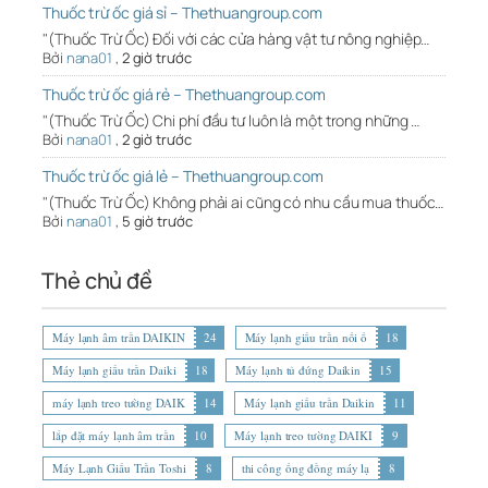
Thuốc trừ ốc giá sỉ – Thethuangroup.com
"(Thuốc Trừ Ốc) Đối với các cửa hàng vật tư nông nghiệp…
Bởi
nana01
,
2 giờ trước
Thuốc trừ ốc giá rẻ – Thethuangroup.com
"(Thuốc Trừ Ốc) Chi phí đầu tư luôn là một trong những …
Bởi
nana01
,
2 giờ trước
Thuốc trừ ốc giá lẻ – Thethuangroup.com
"(Thuốc Trừ Ốc) Không phải ai cũng có nhu cầu mua thuốc…
Bởi
nana01
,
5 giờ trước
Thẻ chủ đề
Máy lạnh âm trần DAIKIN
24
Máy lạnh giấu trần nối ố
18
Máy lạnh giấu trần Daiki
18
Máy lạnh tủ đứng Daikin
15
máy lạnh treo tường DAIK
14
Máy lạnh giấu trần Daikin
11
lắp đặt máy lạnh âm trần
10
Máy lạnh treo tường DAIKI
9
Máy Lạnh Giấu Trần Toshi
8
thi công ống đồng máy lạ
8