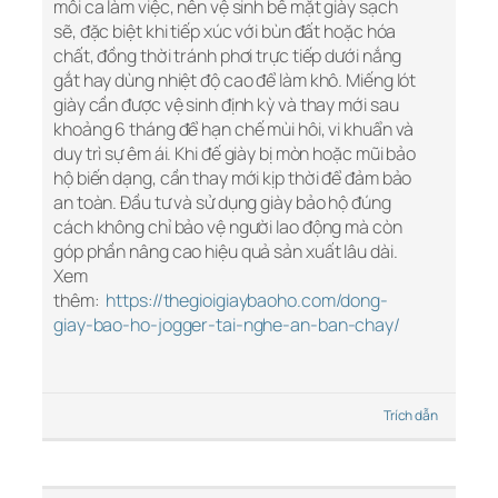
mỗi ca làm việc, nên vệ sinh bề mặt giày sạch
sẽ, đặc biệt khi tiếp xúc với bùn đất hoặc hóa
chất, đồng thời tránh phơi trực tiếp dưới nắng
gắt hay dùng nhiệt độ cao để làm khô. Miếng lót
giày cần được vệ sinh định kỳ và thay mới sau
khoảng 6 tháng để hạn chế mùi hôi, vi khuẩn và
duy trì sự êm ái. Khi đế giày bị mòn hoặc mũi bảo
hộ biến dạng, cần thay mới kịp thời để đảm bảo
an toàn. Đầu tư và sử dụng giày bảo hộ đúng
cách không chỉ bảo vệ người lao động mà còn
góp phần nâng cao hiệu quả sản xuất lâu dài.
Xem
thêm:
https://thegioigiaybaoho.com/dong-
giay-bao-ho-jogger-tai-nghe-an-ban-chay/
Trích dẫn