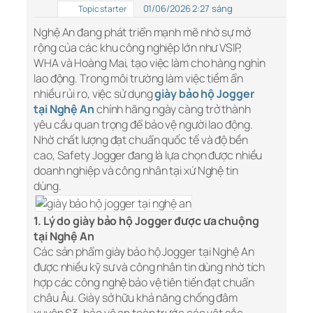
01/06/2026 2:27 sáng
Topic starter
Nghệ An đang phát triển mạnh mẽ nhờ sự mở
rộng của các khu công nghiệp lớn như VSIP,
WHA và Hoàng Mai, tạo việc làm cho hàng nghìn
lao động. Trong môi trường làm việc tiềm ẩn
nhiều rủi ro, việc sử dụng
giày bảo hộ Jogger
tại Nghệ An
chính hãng ngày càng trở thành
yêu cầu quan trọng để bảo vệ người lao động.
Nhờ chất lượng đạt chuẩn quốc tế và độ bền
cao, Safety Jogger đang là lựa chọn được nhiều
doanh nghiệp và công nhân tại xứ Nghệ tin
dùng.
1. Lý do giày bảo hộ Jogger được ưa chuộng
tại Nghệ An
Các sản phẩm giày bảo hộ Jogger tại Nghệ An
được nhiều kỹ sư và công nhân tin dùng nhờ tích
hợp các công nghệ bảo vệ tiên tiến đạt chuẩn
châu Âu. Giày sở hữu khả năng chống đâm