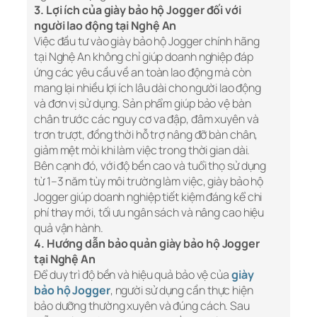
3. Lợi ích của giày bảo hộ Jogger đối với
người lao động tại Nghệ An
Việc đầu tư vào giày bảo hộ Jogger chính hãng
tại Nghệ An không chỉ giúp doanh nghiệp đáp
ứng các yêu cầu về an toàn lao động mà còn
mang lại nhiều lợi ích lâu dài cho người lao động
và đơn vị sử dụng. Sản phẩm giúp bảo vệ bàn
chân trước các nguy cơ va đập, đâm xuyên và
trơn trượt, đồng thời hỗ trợ nâng đỡ bàn chân,
giảm mệt mỏi khi làm việc trong thời gian dài.
Bên cạnh đó, với độ bền cao và tuổi thọ sử dụng
từ 1–3 năm tùy môi trường làm việc, giày bảo hộ
Jogger giúp doanh nghiệp tiết kiệm đáng kể chi
phí thay mới, tối ưu ngân sách và nâng cao hiệu
quả vận hành.
4. Hướng dẫn bảo quản giày bảo hộ Jogger
tại Nghệ An
Để duy trì độ bền và hiệu quả bảo vệ của
giày
bảo hộ Jogger
, người sử dụng cần thực hiện
bảo dưỡng thường xuyên và đúng cách. Sau