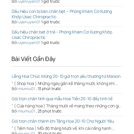
Bởi
uyenuyen01
1 giờ trước
Dấu hiệu con bị bàn chân bẹt – Phòng Khám Cơ Xương
Khớp Usac Chiropractic
Bởi
uyenuyen01
1 giờ trước
Dấu hiệu chân bẹt ở trẻ – Phòng Khám Cơ Xương Khớp
Usac Chiropractic
Bởi
uyenuyen01
1 giờ trước
Bài Viết Gần Đây
Lẵng Hoa Chúc Mừng 20-10 gửi trọn yêu thương từ Maison
" ( Shop hoa ) Những ngày gần kề tháng mười, không khí …
Bởi
miumiu01
,
13 phút trước
Gói trọn chân tình qua mẫu Hoa Tiền 20-10 đầy tinh tế
" ( Cửa hàng hoa ) Tháng mười về mang theo những cơn gi…
Bởi
miumiu01
,
23 phút trước
Gói trọn chân thành khi Tặng Hoa 20-10 Cho Người Yêu
" ( Tiệm hoa ) Mỗi độ tháng Mười về, khi cái nắng hanh …
Bởi
miumiu01
,
30 phút trước