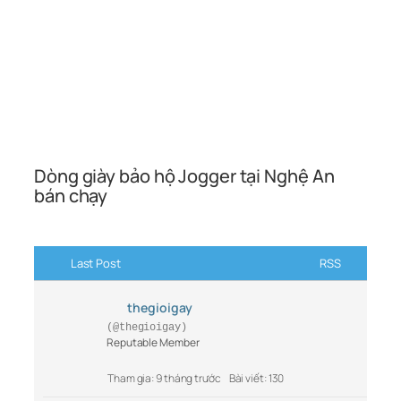
Dòng giày bảo hộ Jogger tại Nghệ An
bán chạy
Last Post
RSS
thegioigay
(@thegioigay)
Reputable Member
Tham gia: 9 tháng trước
Bài viết: 130