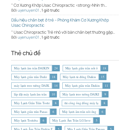
" Cơ Xương Khớp Usac Chiropractic <strong>Nhìn th…
Bởi
uyenuyen01
,
1 giờ trước
Dấu hiệu chân bẹt ở trẻ – Phòng Khám Cơ Xương Khớp
Usac Chiropractic
" Usac Chiropractic Trẻ nhỏ với bàn chân bẹt thường gặp…
Bởi
uyenuyen01
,
1 giờ trước
Thẻ chủ đề
Máy lạnh âm trần DAIKIN
24
Máy lạnh giấu trần nối ố
18
Máy lạnh giấu trần Daiki
18
Máy lạnh tủ đứng Daikin
15
máy lạnh treo tường DAIK
14
Máy lạnh giấu trần Daikin
11
lắp đặt máy lạnh âm trần
10
Máy lạnh treo tường DAIKI
9
Máy Lạnh Giấu Trần Toshi
8
thi công ống đồng máy lạ
8
Máy lạnh giấu trần Panas
6
Máy lạnh âm trần nối ống
6
Máy lạnh Toshiba
6
Máy Lạnh Âm Trần LG Inve
5
Máy Lạnh Âm Trần Daikin F
5
Máy Lạnh Giấu Trần Panaso
5