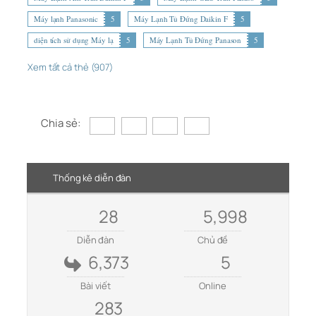
Máy lạnh Panasonic
5
Máy Lạnh Tủ Đứng Daikin F
5
diện tích sử dụng Máy lạ
5
Máy Lạnh Tủ Đứng Panason
5
Xem tất cả thẻ (907)
Chia sẻ:
Thống kê diễn đàn
28
5,998
Diễn đàn
Chủ đề
6,373
5
Bài viết
Online
283