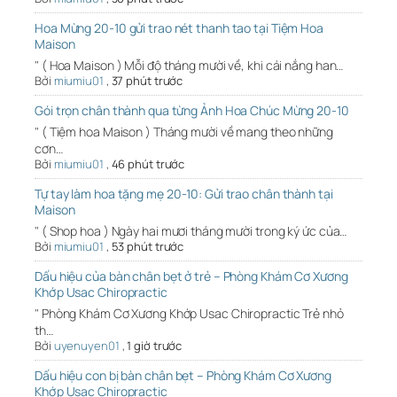
Hoa Mừng 20-10 gửi trao nét thanh tao tại Tiệm Hoa
Maison
" ( Hoa Maison ) Mỗi độ tháng mười về, khi cái nắng han…
Bởi
miumiu01
,
37 phút trước
Gói trọn chân thành qua từng Ảnh Hoa Chúc Mừng 20-10
" ( Tiệm hoa Maison ) Tháng mười về mang theo những
cơn…
Bởi
miumiu01
,
46 phút trước
Tự tay làm hoa tặng mẹ 20-10: Gửi trao chân thành tại
Maison
" ( Shop hoa ) Ngày hai mươi tháng mười trong ký ức của…
Bởi
miumiu01
,
53 phút trước
Dấu hiệu của bàn chân bẹt ở trẻ – Phòng Khám Cơ Xương
Khớp Usac Chiropractic
" Phòng Khám Cơ Xương Khớp Usac Chiropractic Trẻ nhỏ
th…
Bởi
uyenuyen01
,
1 giờ trước
Dấu hiệu con bị bàn chân bẹt – Phòng Khám Cơ Xương
Khớp Usac Chiropractic