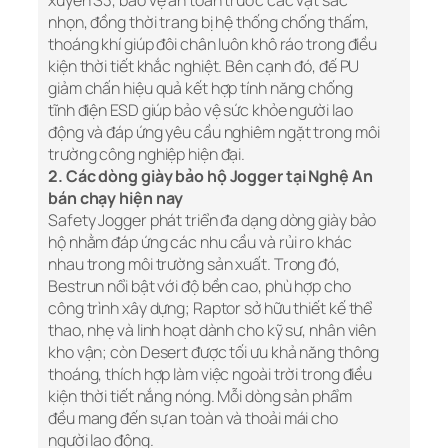
xuyên S3, bảo vệ an toàn trước các vật sắc
nhọn, đồng thời trang bị hệ thống chống thấm,
thoáng khí giúp đôi chân luôn khô ráo trong điều
kiện thời tiết khắc nghiệt. Bên cạnh đó, đế PU
giảm chấn hiệu quả kết hợp tính năng chống
tĩnh điện ESD giúp bảo vệ sức khỏe người lao
động và đáp ứng yêu cầu nghiêm ngặt trong môi
trường công nghiệp hiện đại.
2. Các dòng giày bảo hộ Jogger tại Nghệ An
bán chạy hiện nay
Safety Jogger phát triển đa dạng dòng giày bảo
hộ nhằm đáp ứng các nhu cầu và rủi ro khác
nhau trong môi trường sản xuất. Trong đó,
Bestrun nổi bật với độ bền cao, phù hợp cho
công trình xây dựng; Raptor sở hữu thiết kế thể
thao, nhẹ và linh hoạt dành cho kỹ sư, nhân viên
kho vận; còn Desert được tối ưu khả năng thông
thoáng, thích hợp làm việc ngoài trời trong điều
kiện thời tiết nắng nóng. Mỗi dòng sản phẩm
đều mang đến sự an toàn và thoải mái cho
người lao động.