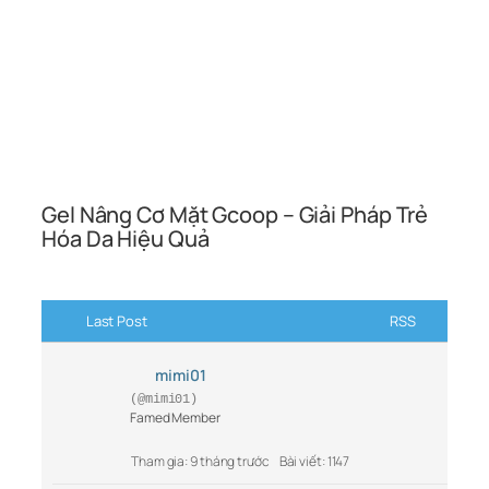
Gel Nâng Cơ Mặt Gcoop – Giải Pháp Trẻ
Hóa Da Hiệu Quả
Last Post
RSS
mimi01
(@mimi01)
Famed Member
Tham gia: 9 tháng trước
Bài viết: 1147