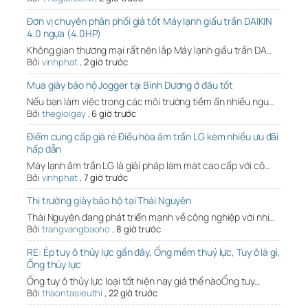
Đơn vị chuyên phân phối giá tốt Máy lạnh giấu trần DAIKIN
4.0 ngựa (4.0HP)
Không gian thương mại rất nên lắp Máy lạnh giấu trần DA…
Bởi
vinhphat
,
2 giờ trước
Mua giày bảo hộ Jogger tại Bình Dương ở đâu tốt
Nếu bạn làm việc trong các môi trường tiềm ẩn nhiều ngu…
Bởi
thegioigay
,
6 giờ trước
Điểm cung cấp giá rẻ Điều hòa âm trần LG kèm nhiều ưu đãi
hấp dẫn
Máy lạnh âm trần LG là giải pháp làm mát cao cấp với cô…
Bởi
vinhphat
,
7 giờ trước
Thị trường giày bảo hộ tại Thái Nguyên
Thái Nguyên đang phát triển mạnh về công nghiệp với nhi…
Bởi
trangvangbaoho
,
8 giờ trước
RE: Ép tuy ô thủy lực gần đây, Ống mềm thuỷ lực, Tuy ô là gì,
Ống thủy lực
Ống tuy ô thủy lực loại tốt hiện nay giá thế nàoỐng tuy…
Bởi
thaontasieuthi
,
22 giờ trước