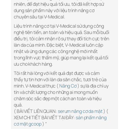
nhiên, để đạt hiệu quả tối ưu, tôi đã kết hợp sử
dụng sản phẩm này với liệu trình nâng cơ
chuyên sâu tại V-Medical.
Liệu trình nâng cơ tại V-Medical sử dụng công
nghệ tiên tiến, an toàn và hiệu quả. Sau mỗi buổi
điều trị, tôi cảm nhận rõ sự thay đổi tích cực trên
làn da của mình. Đặc biệt, V-Medical luôn cập
nhật và ứng dụng các công nghệ mới nhất
trong lĩnh vực thẩm mỹ, giúp mang lại kết quả tối
ưu cho khách hàng.
Tôi rất hài lòng với kết quả đạt được và cảm
thấy tự tin hơn với làn da săn chắc, tươi trẻ của
mình. V-Medical thực (
Nâng Cơ
) sự là địa chỉ uy
tín và chất lượng cho những ai mong muốn
chăm sóc sắc đẹp một cách an toàn và hiệu
quả.
( BÀI VIẾT LIÊN QUAN:
serum nâng cơ da mặt
) (
XEM CHI TIẾT BÀI VIẾT TẠI ĐÂY:
sản phẩm nâng
cơ mặt gcoop
) “