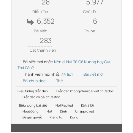
28
5,977
Diễn đàn
Chủ đề
6,352
6
Bài viết
Online
283
Các thành viên
Bài viết mới nhất:
Nên đi Núi Tứ Cô Nương hay Cửu
Trại Câu?
Thành viên mới nhất:
77rtio1
Bài viết mới
Bài chưa đọc
Thẻ
Biểu tượng diễn đàn:
Diễn đàn không chứa bài viết chưa đọc
Diễn đàn có bài chưa đọc
Biểu tượng bài viết:
Not Replied
Đã trả lời
Hoạt động
Hot
Dính
Unapproved
Đã giải quyết
Riêng tư
Đóng