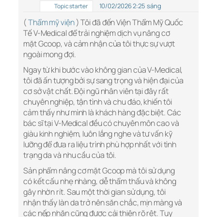
10/02/2026 2:25 sáng
Topic starter
(
Thẩm mỹ viện
) Tôi đã đến Viện Thẩm Mỹ Quốc
Tế V-Medical để trải nghiệm dịch vụ nâng cơ
mặt Gcoop, và cảm nhận của tôi thực sự vượt
ngoài mong đợi.
Ngay từ khi bước vào không gian của V-Medical,
tôi đã ấn tượng bởi sự sang trọng và hiện đại của
cơ sở vật chất. Đội ngũ nhân viên tại đây rất
chuyên nghiệp, tận tình và chu đáo, khiến tôi
cảm thấy như mình là khách hàng đặc biệt. Các
bác sĩ tại V-Medical đều có chuyên môn cao và
giàu kinh nghiệm, luôn lắng nghe và tư vấn kỹ
lưỡng để đưa ra liệu trình phù hợp nhất với tình
trạng da và nhu cầu của tôi.
Sản phẩm nâng cơ mặt Gcoop mà tôi sử dụng
có kết cấu nhẹ nhàng, dễ thẩm thấu và không
gây nhờn rít. Sau một thời gian sử dụng, tôi
nhận thấy làn da trở nên săn chắc, mịn màng và
các nếp nhăn cũng được cải thiện rõ rệt. Tuy