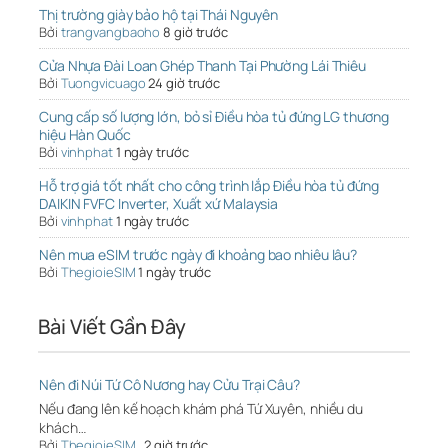
Thị trường giày bảo hộ tại Thái Nguyên
Bởi
trangvangbaoho
8 giờ trước
Cửa Nhựa Đài Loan Ghép Thanh Tại Phường Lái Thiêu
Bởi
Tuongvicuago
24 giờ trước
Cung cấp số lượng lớn, bỏ sỉ Điều hòa tủ đứng LG thương
hiệu Hàn Quốc
Bởi
vinhphat
1 ngày trước
Hỗ trợ giá tốt nhất cho công trình lắp Điều hòa tủ đứng
DAIKIN FVFC Inverter, Xuất xứ Malaysia
Bởi
vinhphat
1 ngày trước
Nên mua eSIM trước ngày đi khoảng bao nhiêu lâu?
Bởi
ThegioieSIM
1 ngày trước
Bài Viết Gần Đây
Nên đi Núi Tứ Cô Nương hay Cửu Trại Câu?
Nếu đang lên kế hoạch khám phá Tứ Xuyên, nhiều du
khách…
Bởi
ThegioieSIM
,
2 giờ trước