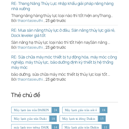
RE: Thang Nâng Thủy Lực nhập khẩu giải pháp nâng hàng
nhà xưởng
Thang nâng hàng thủy lực loại nào thì tốt hiện anyThang…
Bởi
thaontasieuthi
,
23 giờ trước
RE: Mua sàn nâng thủy lực ở đâu, Sàn nâng thủy lực giá rẻ,
Dock leveler giá tốt
Sàn nâng hạ thủy lực loại nào thì tốt hiện naySàn nâng …
Bởi
thaontasieuthi
,
23 giờ trước
RE: Sửa chữa máy móc thiết bị tự động hóa, máy móc công
nghiệp, máy thủy lực, bảo dưỡng định kỳ thiết bị hệ thống
máy móc
bảo dưỡng, sửa chữa máy móc thiết bị thủy lực loại tốt …
Bởi
thaontasieuthi
,
23 giờ trước
Thẻ chủ đề
Máy lạnh âm trần DAIKIN
24
Máy lạnh giấu trần nối ố
18
Máy lạnh giấu trần Daiki
18
Máy lạnh tủ đứng Daikin
15
máy lạnh treo tường DAIK
14
Máy lạnh giấu trần Daikin
11