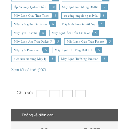
lắp đặt máy lạnh âm trần
10
Máy lạnh treo tường DAIKI
9
Máy Lạnh Giấu Trần Toshi
8
thi công ống đồng máy lạ
8
Máy lạnh giấu trần Panas
6
Máy lạnh âm trần nối ống
6
Máy lạnh Toshiba
6
Máy Lạnh Âm Trần LG Inve
5
Máy Lạnh Âm Trần Daikin F
5
Máy Lạnh Giấu Trần Panaso
5
Máy lạnh Panasonic
5
Máy Lạnh Tủ Đứng Daikin F
5
diện tích sử dụng Máy lạ
5
Máy Lạnh Tủ Đứng Panason
5
Xem tất cả thẻ (907)
Chia sẻ:
Thống kê diễn đàn