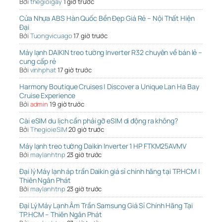
Bởi
thegioigay
1 giờ trước
Cửa Nhựa ABS Hàn Quốc Bền Đẹp Giá Rẻ – Nội Thất Hiện
Đại
Bởi
Tuongvicuago
17 giờ trước
Máy lạnh DAIKIN treo tường Inverter R32 chuyên về bán lẻ –
cung cấp rẻ
Bởi
vinhphat
17 giờ trước
Harmony Boutique Cruises | Discover a Unique Lan Ha Bay
Cruise Experience
Bởi
admin
19 giờ trước
Cài eSIM du lịch cần phải gỡ eSIM di động ra không?
Bởi
ThegioieSIM
20 giờ trước
Máy lạnh treo tường Daikin Inverter 1 HP FTKM25AVMV
Bởi
maylanhtnp
23 giờ trước
Đại lý Máy lạnh áp trần Daikin giá sỉ chính hãng tại TP.HCM |
Thiên Ngân Phát
Bởi
maylanhtnp
23 giờ trước
Đại Lý Máy Lạnh Âm Trần Samsung Giá Sỉ Chính Hãng Tại
TP.HCM – Thiên Ngân Phát