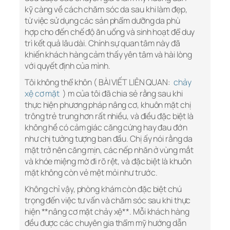
kỹ càng về cách chăm sóc da sau khi làm đẹp,
từ việc sử dụng các sản phẩm dưỡng da phù
hợp cho đến chế độ ăn uống và sinh hoạt để duy
trì kết quả lâu dài. Chính sự quan tâm này đã
khiến khách hàng cảm thấy yên tâm và hài lòng
với quyết định của mình.
Tôi không thể khôn ( BÀI VIẾT LIÊN QUAN:
chảy
xệ cơ mặt
) m của tôi đã chia sẻ rằng sau khi
thực hiện phương pháp nâng cơ, khuôn mặt chị
trông trẻ trung hơn rất nhiều, và điều đặc biệt là
không hề có cảm giác căng cứng hay đau đớn
như chị tưởng tượng ban đầu. Chị ấy nói rằng da
mặt trở nên căng mịn, các nếp nhăn ở vùng mắt
và khóe miệng mờ đi rõ rệt, và đặc biệt là khuôn
mặt không còn vẻ mệt mỏi như trước.
Không chỉ vậy, phòng khám còn đặc biệt chú
trọng đến việc tư vấn và chăm sóc sau khi thực
hiện **nâng cơ mặt chảy xệ**. Mỗi khách hàng
đều được các chuyên gia thẩm mỹ hướng dẫn