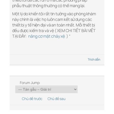
thiểu tối đa các rủi ro mà các phương pháp
phẫu thuật thông thường có thể mang lại.
Một lý do khiến tôi rất tin tưởng vào phòng khám
này chính là việc họ luôn cam kết sử dụng các
thiết bị y tế hiện đại và an toàn nhất. Mỗi thiết bị
đều được kiểm tra và vệ ( XEM CHI TIẾT BÀI VIẾT
TẠI ĐÂY:
nâng cơ mặt chảy xệ
) “
Trích dẫn
Forum Jump:
Chủ đề trước
Chủ đề sau