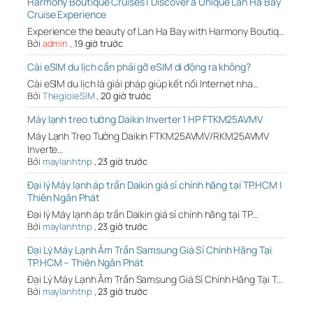
Harmony Boutique Cruises | Discover a Unique Lan Ha Bay
Cruise Experience
Experience the beauty of Lan Ha Bay with Harmony Boutiq…
Bởi
admin
,
19 giờ trước
Cài eSIM du lịch cần phải gỡ eSIM di động ra không?
Cài eSIM du lịch là giải pháp giúp kết nối Internet nha…
Bởi
ThegioieSIM
,
20 giờ trước
Máy lạnh treo tường Daikin Inverter 1 HP FTKM25AVMV
Máy Lạnh Treo Tường Daikin FTKM25AVMV/RKM25AVMV
Inverte…
Bởi
maylanhtnp
,
23 giờ trước
Đại lý Máy lạnh áp trần Daikin giá sỉ chính hãng tại TP.HCM |
Thiên Ngân Phát
Đại lý Máy lạnh áp trần Daikin giá sỉ chính hãng tại TP…
Bởi
maylanhtnp
,
23 giờ trước
Đại Lý Máy Lạnh Âm Trần Samsung Giá Sỉ Chính Hãng Tại
TP.HCM – Thiên Ngân Phát
Đại Lý Máy Lạnh Âm Trần Samsung Giá Sỉ Chính Hãng Tại T…
Bởi
maylanhtnp
,
23 giờ trước