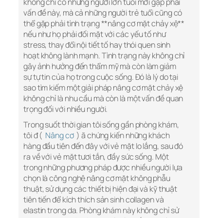
không chỉ có những người lớn tuổi mới gặp phải
vấn đề này, mà cả những người trẻ tuổi cũng có
thể gặp phải tình trạng **nâng cơ mặt chảy xệ**
nếu như họ phải đối mặt với các yếu tố như
stress, thay đổi nội tiết tố hay thói quen sinh
hoạt không lành mạnh. Tình trạng này không chỉ
gây ảnh hưởng đến thẩm mỹ mà còn làm giảm
sự tự tin của họ trong cuộc sống. Đó là lý do tại
sao tìm kiếm một giải pháp nâng cơ mặt chảy xệ
không chỉ là nhu cầu mà còn là một vấn đề quan
trọng đối với nhiều người.
Trong suốt thời gian tôi sống gần phòng khám,
tôi đ (
Nâng cơ
) ã chứng kiến những khách
hàng đầu tiên đến đây với vẻ mặt lo lắng, sau đó
ra về với vẻ mặt tươi tắn, đầy sức sống. Một
trong những phương pháp được nhiều người lựa
chọn là công nghệ nâng cơ mặt không phẫu
thuật, sử dụng các thiết bị hiện đại và kỹ thuật
tiên tiến để kích thích sản sinh collagen và
elastin trong da. Phòng khám này không chỉ sử