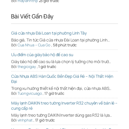
Bởi
maylanhtnp
23 giờ trước
Bài Viết Gần Đây
Giá cửa nhựa Đài Loan tại phường Linh Tây
Báo giá, Tin tức Giá cửa nhựa Đài Loan tại phường Linh…
Bởi
Cua Nhua – Cua Go
,
58 phút trước
Ưu điểm của giày bảo hộ đế cao su
Giày bảo hộ đế cao su là lựa chọn lý tưởng cho môi trườ…
Bởi
thegioigay
,
1 giờ trước
Cửa Nhựa ABS Hàn Quốc Bền Đẹp Giá Rẻ – Nội Thất Hiện
Đại
Trong xu hướng thiết kế nội thất hiện đại, cửa nhựa ABS…
Bởi
Tuongvicuago
,
17 giờ trước
Máy lạnh DAIKIN treo tường Inverter R32 chuyên về bán lẻ –
cung cấp rẻ
Máy lạnh treo tường DAIKIN Inverter dùng gas R32 là lựa…
Bởi
vinhphat
,
17 giờ trước