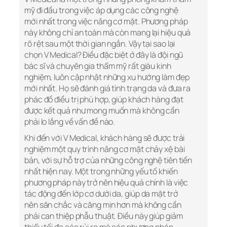
mỹ đi đầu trong việc áp dụng các công nghệ
mới nhất trong việc nâng cơ mặt. Phương pháp
này không chỉ an toàn mà còn mang lại hiệu quả
rõ rệt sau một thời gian ngắn. Vậy tại sao lại
chọn V Medical? Điều đặc biệt ở đây là đội ngũ
bác sĩ và chuyên gia thẩm mỹ rất giàu kinh
nghiệm, luôn cập nhật những xu hướng làm đẹp
mới nhất. Họ sẽ đánh giá tình trạng da và đưa ra
phác đồ điều trị phù hợp, giúp khách hàng đạt
được kết quả như mong muốn mà không cần
phải lo lắng về vấn đề nào.
Khi đến với V Medical, khách hàng sẽ được trải
nghiệm một quy trình nâng cơ mặt chảy xệ bài
bản, với sự hỗ trợ của những công nghệ tiên tiến
nhất hiện nay. Một trong những yếu tố khiến
phương pháp này trở nên hiệu quả chính là việc
tác động đến lớp cơ dưới da, giúp da mặt trở
nên săn chắc và căng mịn hơn mà không cần
phải can thiệp phẫu thuật. Điều này giúp giảm