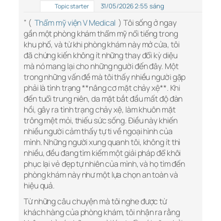
31/05/2026 2:55 sáng
Topic starter
” (
Thẩm mỹ viện V Medical
) Tôi sống ở ngay
gần một phòng khám thẩm mỹ nổi tiếng trong
khu phố, và từ khi phòng khám này mở cửa, tôi
đã chứng kiến không ít những thay đổi kỳ diệu
mà nó mang lại cho những người đến đây. Một
trong những vấn đề mà tôi thấy nhiều người gặp
phải là tình trạng **nâng cơ mặt chảy xệ**. Khi
đến tuổi trung niên, da mặt bắt đầu mất độ đàn
hồi, gây ra tình trạng chảy xệ, làm khuôn mặt
trông mệt mỏi, thiếu sức sống. Điều này khiến
nhiều người cảm thấy tự ti về ngoại hình của
mình. Những người xung quanh tôi, không ít thì
nhiều, đều đang tìm kiếm một giải pháp để khôi
phục lại vẻ đẹp tự nhiên của mình, và họ tìm đến
phòng khám này như một lựa chọn an toàn và
hiệu quả.
Từ những câu chuyện mà tôi nghe được từ
khách hàng của phòng khám, tôi nhận ra rằng