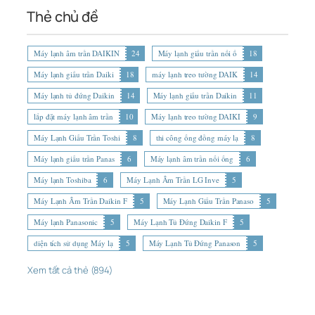
Thẻ chủ đề
Máy lạnh âm trần DAIKIN
24
Máy lạnh giấu trần nối ố
18
Máy lạnh giấu trần Daiki
18
máy lạnh treo tường DAIK
14
Máy lạnh tủ đứng Daikin
14
Máy lạnh giấu trần Daikin
11
lắp đặt máy lạnh âm trần
10
Máy lạnh treo tường DAIKI
9
Máy Lạnh Giấu Trần Toshi
8
thi công ống đồng máy lạ
8
Máy lạnh giấu trần Panas
6
Máy lạnh âm trần nối ống
6
Máy lạnh Toshiba
6
Máy Lạnh Âm Trần LG Inve
5
Máy Lạnh Âm Trần Daikin F
5
Máy Lạnh Giấu Trần Panaso
5
Máy lạnh Panasonic
5
Máy Lạnh Tủ Đứng Daikin F
5
diện tích sử dụng Máy lạ
5
Máy Lạnh Tủ Đứng Panason
5
Xem tất cả thẻ (894)