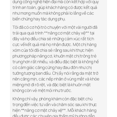
dụng công nghệ hiện đại mà còn kết hợp với quy
trình an toàn, giúp khách hàng có được kết quả
như mong muốn mà không phải lo lắng về các
biến chứng hay tác dụng phụ.
Tôi đã có cơ hội trò chuyện với một vài người đã
trải qua quá trình **nâng cơ mặt chảy xệ** tại
đây và họ đều chia sẻ những cảm xúc rất tích
cực về kết quả mà họ nhận được. Một chị hàng
xóm của tôi đã chia sẻ rằng sau khi thực hiện
phương pháp nâng cơ, khuôn mặt chị trông trẻ
trung hơn rất nhiều, và điều đặc biệt là không hề
có cảm giác căng cứng hay đau đớn như chị
tưởng tượng ban đầu. Chị ấy nói rằng da mặt trở
nên căng mịn, các nếp nhăn ở vùng mắt và khóe
miệng mờ đi rõ rệt, và đặc biệt là khuôn mặt
không còn vẻ mệt mỏi như trước.
Không chỉ vậy, phòng khám còn đặc biệt chú
trọng đến việc tư vấn và chăm sóc sau khi thực
hiện **nâng cơ mặt chảy xệ**. Mỗi khách hàng
đều được các chuyên gia thẩm mỹ hướng dẫn