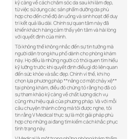
kỹ càng về cách chăm sóc da sau khi làm đẹp,
từ việc sử dụng các sản phẩm dưỡng da phù
hợp cho đến chế độ ăn uống và sinh hoạt để duy
trì kết quả lâu dài. Chính sự quan tâm này đã
khiến khách hàng cảm thấy yên tâm và hài lòng
với quyết định của mình.
Tôi không thể không nhắc đến sự tin tưởng mà
người dân trong khu phố dành cho phòng khám
này. Họ đều là những người có thói quen tìm hiểu
kỹ lưỡng trước khi quyết định điều gì đó liên quan
đến sức khỏe và sắc đẹp. Chính vì thế, khi họ
chọn lựa phương pháp **nâng cơ mặt chảy xệ**
tại phòng khám, điều đó chứng tỏ rằng họ đã có
sự tham khảo kỹ càng về chất lượng dịch vụ
cũng như hiệu quả của phương pháp. Và với mỗi
câu chuyện thành công mà tôi được nghe, tôi
tin rằng V Medical thực sự là một giải pháp phù
hợp cho những ai đang tìm kiếm cách khắc phục
tình trạng này.
V Medical là một trong những phòng khám thẩm