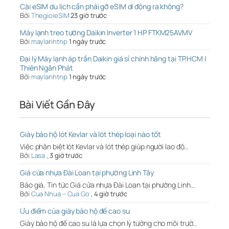
Cài eSIM du lịch cần phải gỡ eSIM di động ra không?
Bởi
ThegioieSIM
23 giờ trước
Máy lạnh treo tường Daikin Inverter 1 HP FTKM25AVMV
Bởi
maylanhtnp
1 ngày trước
Đại lý Máy lạnh áp trần Daikin giá sỉ chính hãng tại TP.HCM |
Thiên Ngân Phát
Bởi
maylanhtnp
1 ngày trước
Bài Viết Gần Đây
Giày bảo hộ lót Kevlar và lót thép loại nào tốt
Việc phân biệt lót Kevlar và lót thép giúp người lao độ…
Bởi
Lasa
,
3 giờ trước
Giá cửa nhựa Đài Loan tại phường Linh Tây
Báo giá, Tin tức Giá cửa nhựa Đài Loan tại phường Linh…
Bởi
Cua Nhua – Cua Go
,
4 giờ trước
Ưu điểm của giày bảo hộ đế cao su
Giày bảo hộ đế cao su là lựa chọn lý tưởng cho môi trườ…