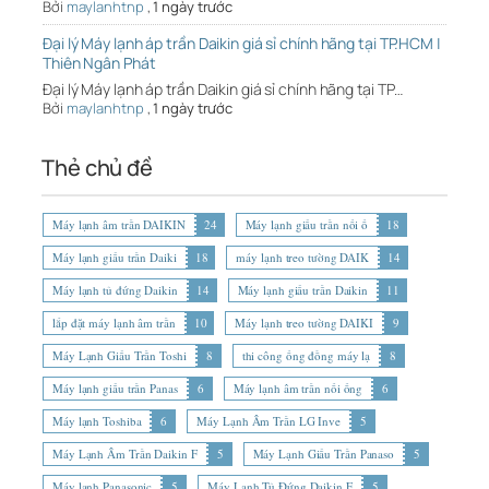
Bởi
maylanhtnp
,
1 ngày trước
Đại lý Máy lạnh áp trần Daikin giá sỉ chính hãng tại TP.HCM |
Thiên Ngân Phát
Đại lý Máy lạnh áp trần Daikin giá sỉ chính hãng tại TP…
Bởi
maylanhtnp
,
1 ngày trước
Thẻ chủ đề
Máy lạnh âm trần DAIKIN
24
Máy lạnh giấu trần nối ố
18
Máy lạnh giấu trần Daiki
18
máy lạnh treo tường DAIK
14
Máy lạnh tủ đứng Daikin
14
Máy lạnh giấu trần Daikin
11
lắp đặt máy lạnh âm trần
10
Máy lạnh treo tường DAIKI
9
Máy Lạnh Giấu Trần Toshi
8
thi công ống đồng máy lạ
8
Máy lạnh giấu trần Panas
6
Máy lạnh âm trần nối ống
6
Máy lạnh Toshiba
6
Máy Lạnh Âm Trần LG Inve
5
Máy Lạnh Âm Trần Daikin F
5
Máy Lạnh Giấu Trần Panaso
5
Máy lạnh Panasonic
5
Máy Lạnh Tủ Đứng Daikin F
5