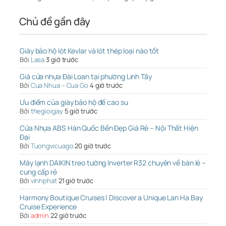
Chủ đề gần đây
Giày bảo hộ lót Kevlar và lót thép loại nào tốt
Bởi
Lasa
3 giờ trước
Giá cửa nhựa Đài Loan tại phường Linh Tây
Bởi
Cua Nhua – Cua Go
4 giờ trước
Ưu điểm của giày bảo hộ đế cao su
Bởi
thegioigay
5 giờ trước
Cửa Nhựa ABS Hàn Quốc Bền Đẹp Giá Rẻ – Nội Thất Hiện
Đại
Bởi
Tuongvicuago
20 giờ trước
Máy lạnh DAIKIN treo tường Inverter R32 chuyên về bán lẻ –
cung cấp rẻ
Bởi
vinhphat
21 giờ trước
Harmony Boutique Cruises | Discover a Unique Lan Ha Bay
Cruise Experience
Bởi
admin
22 giờ trước