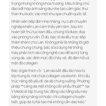
trọng nhưng không khoa trương. Màu trắng chủ
đạo kết hợp ánh sáng dịu nhẹ tạo cảm giác thư
thái như bước vào một khu spa chuẩn quốc tế.
Nhân viên tiếp đón nhẹ nhàng, nụ cười chuyên
nghiệp khiến Lan cảm thấy yên tâm. Sau khi
hoàn tất thủ tục ban đầu, chúng tôi được đưa
vào phòng tư vấn. Ở đó, bác sĩ da liễu trực tiếp
thăm khám cho Lan. Không phải là những lời giới
thiệu chung chung, bác sĩ sử dụng hệ thống
máy phân tích da công nghệ cao để soi kỹ từng
vùng da, xác định mức độ chảy xệ, độ đàn hồi và
mật độ collagen.
Bác sĩ giải thích rõ: “Làn da bắt đầu lão hóa từ
lớp trung bì, nơi chứa collagen và elastin. Khi cấu
trúc nâng đỡ yếu đi, da sẽ chùng xuống. Phương
pháp **căng da mặt không cần phẫu thuật** tại
V Medical tập trung tác động vào tầng sâu này
bằng sóng nâng cơ hoặc chỉ collagen chuyên
biệt, giúp da tự tái tạo mà không cần dao kéo.”