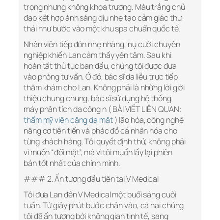
trọng nhưng không khoa trương. Màu trắng chủ
đạo kết hợp ánh sáng dịu nhẹ tạo cảm giác thư
thái như bước vào một khu spa chuẩn quốc tế.
Nhân viên tiếp đón nhẹ nhàng, nụ cười chuyên
nghiệp khiến Lan cảm thấy yên tâm. Sau khi
hoàn tất thủ tục ban đầu, chúng tôi được đưa
vào phòng tư vấn. Ở đó, bác sĩ da liễu trực tiếp
thăm khám cho Lan. Không phải là những lời giới
thiệu chung chung, bác sĩ sử dụng hệ thống
máy phân tích da công n ( BÀI VIẾT LIÊN QUAN:
thẩm mỹ viện căng da mặt
) lão hóa, công nghệ
nâng cơ tiên tiến và phác đồ cá nhân hóa cho
từng khách hàng. Tôi quyết định thử, không phải
vì muốn “đổi mặt”, mà vì tôi muốn lấy lại phiên
bản tốt nhất của chính mình.
### 2. Ấn tượng đầu tiên tại V Medical
Tôi đưa Lan đến V Medical một buổi sáng cuối
tuần. Từ giây phút bước chân vào, cả hai chúng
tôi đã ấn tượng bởi không gian tinh tế, sang