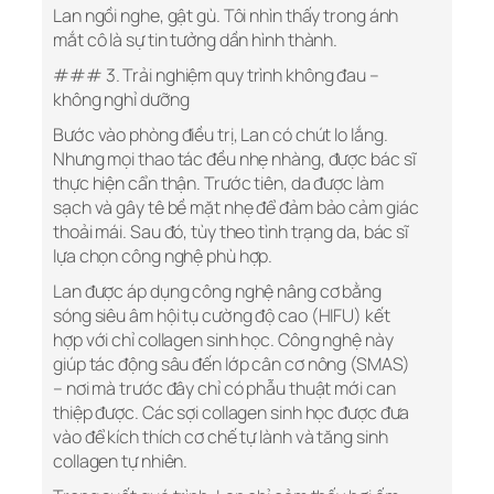
Lan ngồi nghe, gật gù. Tôi nhìn thấy trong ánh
mắt cô là sự tin tưởng dần hình thành.
### 3. Trải nghiệm quy trình không đau –
không nghỉ dưỡng
Bước vào phòng điều trị, Lan có chút lo lắng.
Nhưng mọi thao tác đều nhẹ nhàng, được bác sĩ
thực hiện cẩn thận. Trước tiên, da được làm
sạch và gây tê bề mặt nhẹ để đảm bảo cảm giác
thoải mái. Sau đó, tùy theo tình trạng da, bác sĩ
lựa chọn công nghệ phù hợp.
Lan được áp dụng công nghệ nâng cơ bằng
sóng siêu âm hội tụ cường độ cao (HIFU) kết
hợp với chỉ collagen sinh học. Công nghệ này
giúp tác động sâu đến lớp cân cơ nông (SMAS)
– nơi mà trước đây chỉ có phẫu thuật mới can
thiệp được. Các sợi collagen sinh học được đưa
vào để kích thích cơ chế tự lành và tăng sinh
collagen tự nhiên.