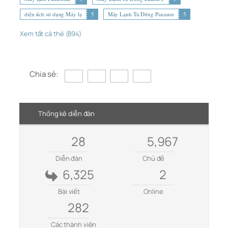
diện tích sử dụng Máy lạ
5
Máy Lạnh Tủ Đứng Panason
5
Xem tất cả thẻ (894)
Chia sẻ:
Thống kê diễn đàn
28
5,967
Diễn đàn
Chủ đề
6,325
2
Bài viết
Online
282
Các thành viên