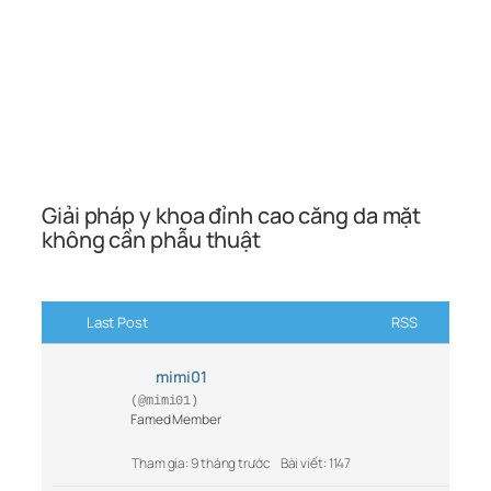
Giải pháp y khoa đỉnh cao căng da mặt
không cần phẫu thuật
Last Post
RSS
mimi01
(@mimi01)
Famed Member
Tham gia: 9 tháng trước
Bài viết: 1147