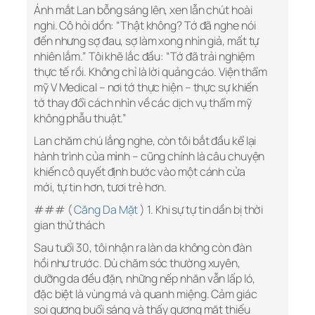
Ánh mắt Lan bỗng sáng lên, xen lẫn chút hoài
nghi. Cô hỏi dồn: “Thật không? Tớ đã nghe nói
đến nhưng sợ đau, sợ làm xong nhìn giả, mất tự
nhiên lắm.” Tôi khẽ lắc đầu: “Tớ đã trải nghiệm
thực tế rồi. Không chỉ là lời quảng cáo. Viện thẩm
mỹ V Medical – nơi tớ thực hiện – thực sự khiến
tớ thay đổi cách nhìn về các dịch vụ thẩm mỹ
không phẫu thuật.”
Lan chăm chú lắng nghe, còn tôi bắt đầu kể lại
hành trình của mình – cũng chính là câu chuyện
khiến cô quyết định bước vào một cánh cửa
mới, tự tin hơn, tươi trẻ hơn.
### (
Căng Da Mặt
) 1. Khi sự tự tin dần bị thời
gian thử thách
Sau tuổi 30, tôi nhận ra làn da không còn đàn
hồi như trước. Dù chăm sóc thường xuyên,
dưỡng da đều đặn, những nếp nhăn vẫn lấp ló,
đặc biệt là vùng má và quanh miệng. Cảm giác
soi gương buổi sáng và thấy gương mặt thiếu