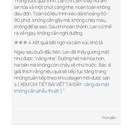
Trong suốt quá trình, Lan chỉ cảm thấy hơi ấm
lan tỏa và một chút căng nhẹ, hoàn toàn không
đau đớn. Toàn bộ liệu trình kéo dài khoảng 60–
90 phút, không cần gây mê, không chảy máu,
không để lại sẹo. Sau khi hoàn thành, Lan có thể
ra về ngay, không cần nghỉ dưỡng.
### 4. Kết quả bất ngờ và cảm xúc khó tả
Ngay sau buổi đầu tiên, Lan đã thấy gương mặt
như được “nâng nhẹ”. Đường nét hài hòa hơn,
hai bên má không còn chảy xệ như trước. Bác sĩ
giải thích rằng hiệu quả sẽ tiếp tục tăng trong
những tuần tiếp theo khi collagen mới được sản
s ( XEM CHI TIẾT BÀI VIẾT TẠI ĐÂY:
căng da mặt
không cần phẫu thuật
) “
Trích dẫn