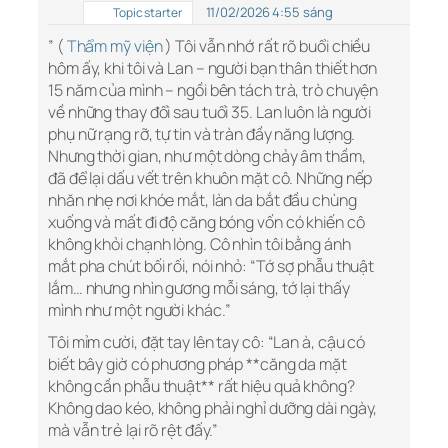
11/02/2026 4:55 sáng
Topic starter
” (
Thẩm mỹ viện
) Tôi vẫn nhớ rất rõ buổi chiều
hôm ấy, khi tôi và Lan – người bạn thân thiết hơn
15 năm của mình – ngồi bên tách trà, trò chuyện
về những thay đổi sau tuổi 35. Lan luôn là người
phụ nữ rạng rỡ, tự tin và tràn đầy năng lượng.
Nhưng thời gian, như một dòng chảy âm thầm,
đã để lại dấu vết trên khuôn mặt cô. Những nếp
nhăn nhẹ nơi khóe mắt, làn da bắt đầu chùng
xuống và mất đi độ căng bóng vốn có khiến cô
không khỏi chạnh lòng. Cô nhìn tôi bằng ánh
mắt pha chút bối rối, nói nhỏ: “Tớ sợ phẫu thuật
lắm… nhưng nhìn gương mỗi sáng, tớ lại thấy
mình như một người khác.”
Tôi mỉm cười, đặt tay lên tay cô: “Lan à, cậu có
biết bây giờ có phương pháp **căng da mặt
không cần phẫu thuật** rất hiệu quả không?
Không dao kéo, không phải nghỉ dưỡng dài ngày,
mà vẫn trẻ lại rõ rệt đấy.”