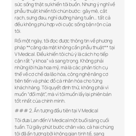
sức sống thật sự khiến tôi buồn. Nhưng ý nghĩ về
phẫu thuật khiến tôi chùn bước: gây mê, cắt
rạch, sưng đau, nghỉ dưỡng hàng tuần… tất cả
đều không phù hợp với cuộc sống bận rộn của
tôi.
Rồi một ngày, tôi đọc được thông tin về phương
pháp **căng da mặt không cần phẫu thuật** tại
V Medical. Điều khiến tôi chú ý là cách họ tiếp
cận rất “y khoa” và sang trọng. Không phải
những lời hứa hoa mỹ, mà là các phân tích cụ
thể về cơ chế da lão hóa, công nghệ nâng cơ
tiên tiến và phác đồ cá nhân hóa cho từng
khách hàng. Tôi quyết định thử, không phải vì
muốn “đổi mặt”, mà vì tôi muốn lấy lại phiên bản
tốt nhất của chính mình.
### 2. Ấn tượng đầu tiên tại V Medical
Tôi đưa Lan đến V Medical một buổi sáng cuối
tuần. Từ giây phút bước chân vào, cả hai chúng
tôi đã ấn tượng bởi không gian tinh tế, sang