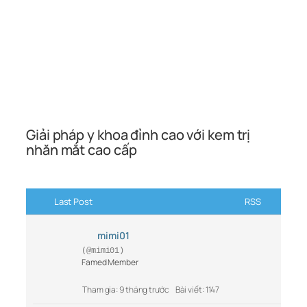
Giải pháp y khoa đỉnh cao với kem trị
nhăn mắt cao cấp
Last Post
RSS
mimi01
(@mimi01)
Famed Member
Tham gia: 9 tháng trước
Bài viết: 1147