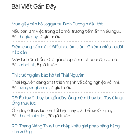
Bài Viết Gần Đây
Mua giày bảo hộ Jogger tại Bình Dương ở đâu tốt
Nếu bạn làm việc trong các môi trường tiềm ẩn nhiều ngu…
Bởi
thegioigay
,
4 giờ trước
Điểm cung cấp giá rẻ Điều hòa âm trần LG kèm nhiều ưu đãi
hấp dẫn
Máy lạnh âm trần LG là giải pháp làm mát cao cấp với cô…
Bởi
vinhphat
,
5 giờ trước
Thị trường giày bảo hộ tại Thái Nguyên
Thái Nguyên đang phát triển mạnh về công nghiệp với nhi…
Bởi
trangvangbaoho
,
5 giờ trước
RE: Ép tuy ô thủy lực gần đây, Ống mềm thuỷ lực, Tuy ô là gì,
Ống thủy lực
Ống tuy ô thủy lực loại tốt hiện nay giá thế nàoỐng tuy…
Bởi
thaontasieuthi
,
20 giờ trước
RE: Thang Nâng Thủy Lực nhập khẩu giải pháp nâng hàng
nhà xưởng