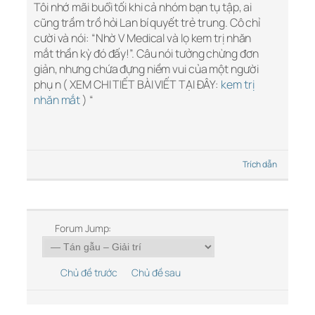
Tôi nhớ mãi buổi tối khi cả nhóm bạn tụ tập, ai
cũng trầm trồ hỏi Lan bí quyết trẻ trung. Cô chỉ
cười và nói: “Nhờ V Medical và lọ kem trị nhăn
mắt thần kỳ đó đấy!”. Câu nói tưởng chừng đơn
giản, nhưng chứa đựng niềm vui của một người
phụ n ( XEM CHI TIẾT BÀI VIẾT TẠI ĐÂY:
kem trị
nhăn mắt
) “
Trích dẫn
Forum Jump:
Chủ đề trước
Chủ đề sau