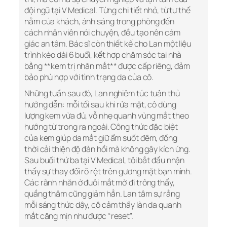
đội ngũ tại V Medical. Từng chi tiết nhỏ, từ tư thế
nằm của khách, ánh sáng trong phòng đến
cách nhân viên nói chuyện, đều tạo nên cảm
giác an tâm. Bác sĩ còn thiết kế cho Lan một liệu
trình kéo dài 6 buổi, kết hợp chăm sóc tại nhà
bằng **kem trị nhăn mắt** được cấp riêng, đảm
bảo phù hợp với tình trạng da của cô.
Những tuần sau đó, Lan nghiêm túc tuân thủ
hướng dẫn: mỗi tối sau khi rửa mặt, cô dùng
lượng kem vừa đủ, vỗ nhẹ quanh vùng mắt theo
hướng từ trong ra ngoài. Công thức đặc biệt
của kem giúp da mắt giữ ẩm suốt đêm, đồng
thời cải thiện độ đàn hồi mà không gây kích ứng.
Sau buổi thứ ba tại V Medical, tôi bắt đầu nhận
thấy sự thay đổi rõ rệt trên gương mặt bạn mình.
Các rãnh nhăn ở đuôi mắt mờ đi trông thấy,
quầng thâm cũng giảm hẳn. Lan tâm sự rằng
mỗi sáng thức dậy, cô cảm thấy làn da quanh
mắt căng mịn như được “reset”.