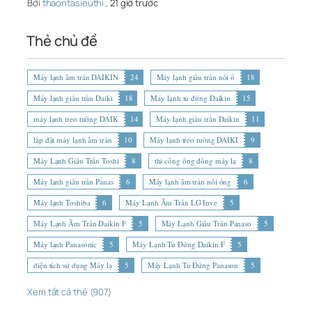
Bởi
thaontasieuthi
,
21 giờ trước
Thẻ chủ đề
Máy lạnh âm trần DAIKIN
24
Máy lạnh giấu trần nối ố
18
Máy lạnh giấu trần Daiki
18
Máy lạnh tủ đứng Daikin
15
máy lạnh treo tường DAIK
14
Máy lạnh giấu trần Daikin
11
lắp đặt máy lạnh âm trần
10
Máy lạnh treo tường DAIKI
9
Máy Lạnh Giấu Trần Toshi
8
thi công ống đồng máy lạ
8
Máy lạnh giấu trần Panas
6
Máy lạnh âm trần nối ống
6
Máy lạnh Toshiba
6
Máy Lạnh Âm Trần LG Inve
5
Máy Lạnh Âm Trần Daikin F
5
Máy Lạnh Giấu Trần Panaso
5
Máy lạnh Panasonic
5
Máy Lạnh Tủ Đứng Daikin F
5
diện tích sử dụng Máy lạ
5
Máy Lạnh Tủ Đứng Panason
5
Xem tất cả thẻ (907)