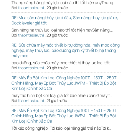
Thang nâng hàng thủy lực loại nào thì tốt hiện anyThang…
Bởi
thaontasieuthi
,
20 giờ trước
RE: Mua sàn nâng thủy lực ở đâu, Sàn nâng thủy lực giá rẻ,
Dock leveler giá tốt
Sàn nâng hạ thủy lực loại nào thì tốt hiện naySàn nâng …
Bởi
thaontasieuthi
,
20 giờ trước
RE: Sửa chữa máy móc thiết bị tự động hóa, máy móc công
nghiệp, máy thủy lực, bảo dưỡng định kỳ thiết bị hệ thống
máy móc
bảo dưỡng, sửa chữa máy móc thiết bị thủy lực loại tốt …
Bởi
thaontasieuthi
,
20 giờ trước
RE: Máy Ép Bột Kim Loại Công Nghiệp 100T – 150T – 250T
Chính Hãng, Máy Ép Bột Thủy Lực JWFM – Thiết Bị Ép Bột
Kim Loại Chính Xác Ca
máy tạo hình bột kim loại giá tốt bao nhiêu bạn ơimáy t…
Bởi
thaontasieuthi
,
21 giờ trước
RE: Máy Ép Bột Kim Loại Công Nghiệp 100T – 150T – 250T
Chính Hãng, Máy Ép Bột Thủy Lực JWFM – Thiết Bị Ép Bột
Kim Loại Chính Xác Ca
Tời kéo công nghiệp, Tới kéo loại nặng giá thế nàoTời k…