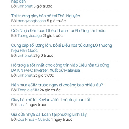
hấp dẫn
Bởi
vinhphat
5 giờ trước
Thị trường giày bảo hộ tại Thái Nguyên
Bởi
trangvangbaoho
5 giờ trước
Cửa Nhựa Đài Loan Ghép Thanh Tại Phường Lái Thiêu
Bởi
Tuongvicuago
21 giờ trước
Cung cấp số lượng lớn, bỏ sỉ Điều hòa tủ đứng LG thương
hiệu Hàn Quốc
Bởi
vinhphat
21 giờ trước
Hỗ trợ giá tốt nhất cho công trình lắp Điều hòa tủ đứng
DAIKIN FVFC Inverter, Xuất xứ Malaysia
Bởi
vinhphat
23 giờ trước
Nên mua eSIM trước ngày đi khoảng bao nhiêu lâu?
Bởi
ThegioieSIM
24 giờ trước
Giày bảo hộ lót Kevlar và lót thép loại nào tốt
Bởi
Lasa
1 ngày trước
Giá cửa nhựa Đài Loan tại phường Linh Tây
Bởi
Cua Nhua – Cua Go
1 ngày trước