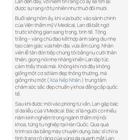
Lan đến đây, với niềm tin rằng cô ấy sẽ tìm lại
được sự rạng rỡ tự nhiên như thuở đôi mươi.
Buổi sáng hôm ấy, khi vừa bước vào sảnh chính
của Viện thẩm mỹ V Medical, Lan đã bất ngờ
trước không gian sang trọng, tinh tế. Tông
trắng – vàng chủ đạo kết hợp ánh sáng dịu nhẹ
tạo cảm giác vừa hiện đại, vừa ấm cúng. Nhân
viên lễ tân đón tiếp chúng tôi bằng nụ cười thân
thiện, giọng nói nhẹ nhàng khiến Lan lập tức
cảm thấy thoải mái. Không khí nơi đây không
giống một cơ sở làm đẹp thông thường, mà
giống như một (
Xóa Nếp Nhăn
) trung tâm
chăm sóc sắc đẹp chuẩn y khoa đẳng cấp quốc
tế.
Sau khi được mời vào phòng tư vấn, Lan gặp bác
sĩ da liễu của V Medical. Bác sĩ là người có nhiều
năm kinh nghiệm trong ngành thẩm mỹ nội
khoa, từng tu nghiệp tại Hàn Quốc. Qua quá
trình soi da bằng máy chuyên dụng, bác sĩ chỉ ra
tình trạng rõ ràng của vùng da quanh mắt Lan: