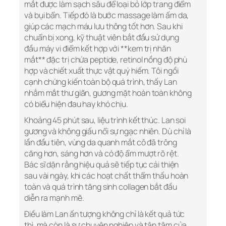
mắt được làm sạch sâu để loại bỏ lớp trang điểm
và bụi bẩn. Tiếp đó là bước massage làm ấm da,
giúp các mạch máu lưu thông tốt hơn. Sau khi
chuẩn bị xong, kỹ thuật viên bắt đầu sử dụng
đầu máy vi điểm kết hợp với **kem trị nhăn
mắt** đặc trị chứa peptide, retinol nồng độ phù
hợp và chiết xuất thực vật quý hiếm. Tôi ngồi
cạnh chứng kiến toàn bộ quá trình, thấy Lan
nhắm mắt thư giãn, gương mặt hoàn toàn không
có biểu hiện đau hay khó chịu.
Khoảng 45 phút sau, liệu trình kết thúc. Lan soi
gương và không giấu nổi sự ngạc nhiên. Dù chỉ là
lần đầu tiên, vùng da quanh mắt cô đã trông
căng hơn, sáng hơn và có độ ẩm mượt rõ rệt.
Bác sĩ dặn rằng hiệu quả sẽ tiếp tục cải thiện
sau vài ngày, khi các hoạt chất thẩm thấu hoàn
toàn và quá trình tăng sinh collagen bắt đầu
diễn ra mạnh mẽ.
Điều làm Lan ấn tượng không chỉ là kết quả tức
thì, mà còn là sự chuyên nghiệp và tận tâm của