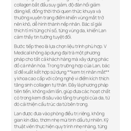
collagen bắt đầu suy giảm, độ đàn hồi giảm
đáng kể, đồng thời thói quen thức khuya và
thường xuyên trang điểm khiến vùng mắt trở
nên khô, dễ hình thành nếp nhăn. Bác sĩ giải
thích tỉ mỉ từng chỉ số, từng vùng da, khiến Lan
cảm thấy tin tưởng tuyệt đối.
Bước tiếp theo là lựa chọn liệu trình phù hợp. V
Medical không áp dụng đại trà một phương
pháp cho tất cả khách hàng mà xây dựng phác
đồ cá nhân hóa. Trong trường hợp của Lan, bác
sĩ đề xuất kết hợp sử dụng **kem trị nhăn mắt**
y khoa cao cấp với công nghệ vi điểm kích thích
tăng sinh collagen tự thân. Đây là phương pháp
tiên tiến, không xâm lấn, giúp đưa các hoạt chất
có trong kem đi sâu vào tầng trung bì của da, từ
đó cải thiện cấu trúc da từ bên trong.
Lan được đưa vào phòng điều trị riêng, không
gian kín đáo, thơm nhẹ mùi tinh dầu tự nhiên. Kỹ
thuật viên thực hiện quy trình nhẹ nhàng, từng