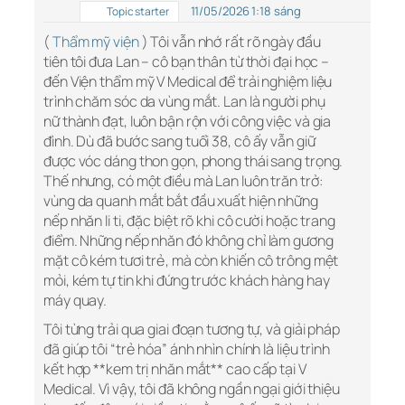
11/05/2026 1:18 sáng
Topic starter
(
Thẩm mỹ viện
) Tôi vẫn nhớ rất rõ ngày đầu
tiên tôi đưa Lan – cô bạn thân từ thời đại học –
đến Viện thẩm mỹ V Medical để trải nghiệm liệu
trình chăm sóc da vùng mắt. Lan là người phụ
nữ thành đạt, luôn bận rộn với công việc và gia
đình. Dù đã bước sang tuổi 38, cô ấy vẫn giữ
được vóc dáng thon gọn, phong thái sang trọng.
Thế nhưng, có một điều mà Lan luôn trăn trở:
vùng da quanh mắt bắt đầu xuất hiện những
nếp nhăn li ti, đặc biệt rõ khi cô cười hoặc trang
điểm. Những nếp nhăn đó không chỉ làm gương
mặt cô kém tươi trẻ, mà còn khiến cô trông mệt
mỏi, kém tự tin khi đứng trước khách hàng hay
máy quay.
Tôi từng trải qua giai đoạn tương tự, và giải pháp
đã giúp tôi “trẻ hóa” ánh nhìn chính là liệu trình
kết hợp **kem trị nhăn mắt** cao cấp tại V
Medical. Vì vậy, tôi đã không ngần ngại giới thiệu