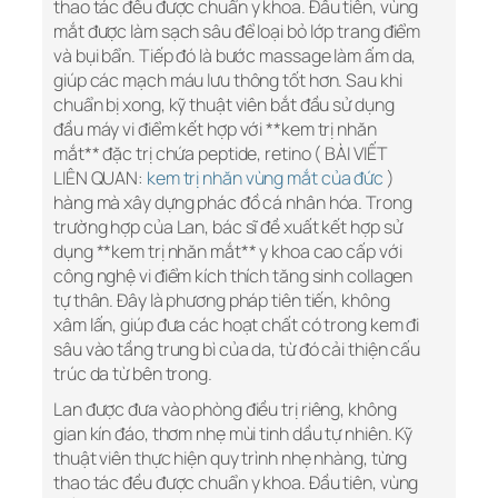
thao tác đều được chuẩn y khoa. Đầu tiên, vùng
mắt được làm sạch sâu để loại bỏ lớp trang điểm
và bụi bẩn. Tiếp đó là bước massage làm ấm da,
giúp các mạch máu lưu thông tốt hơn. Sau khi
chuẩn bị xong, kỹ thuật viên bắt đầu sử dụng
đầu máy vi điểm kết hợp với **kem trị nhăn
mắt** đặc trị chứa peptide, retino ( BÀI VIẾT
LIÊN QUAN:
kem trị nhăn vùng mắt của đức
)
hàng mà xây dựng phác đồ cá nhân hóa. Trong
trường hợp của Lan, bác sĩ đề xuất kết hợp sử
dụng **kem trị nhăn mắt** y khoa cao cấp với
công nghệ vi điểm kích thích tăng sinh collagen
tự thân. Đây là phương pháp tiên tiến, không
xâm lấn, giúp đưa các hoạt chất có trong kem đi
sâu vào tầng trung bì của da, từ đó cải thiện cấu
trúc da từ bên trong.
Lan được đưa vào phòng điều trị riêng, không
gian kín đáo, thơm nhẹ mùi tinh dầu tự nhiên. Kỹ
thuật viên thực hiện quy trình nhẹ nhàng, từng
thao tác đều được chuẩn y khoa. Đầu tiên, vùng