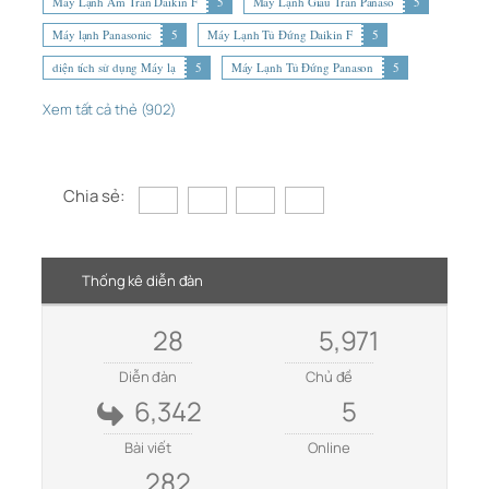
Máy Lạnh Âm Trần Daikin F
5
Máy Lạnh Giấu Trần Panaso
5
Máy lạnh Panasonic
5
Máy Lạnh Tủ Đứng Daikin F
5
diện tích sử dụng Máy lạ
5
Máy Lạnh Tủ Đứng Panason
5
Xem tất cả thẻ (902)
Chia sẻ:
Thống kê diễn đàn
28
5,971
Diễn đàn
Chủ đề
6,342
5
Bài viết
Online
282