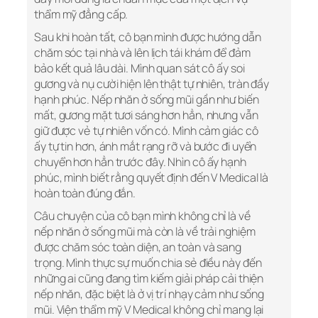
thẩm mỹ đẳng cấp.
Sau khi hoàn tất, cô bạn mình được hướng dẫn
chăm sóc tại nhà và lên lịch tái khám để đảm
bảo kết quả lâu dài. Mình quan sát cô ấy soi
gương và nụ cười hiện lên thật tự nhiên, tràn đầy
hạnh phúc. Nếp nhăn ở sống mũi gần như biến
mất, gương mặt tươi sáng hơn hẳn, nhưng vẫn
giữ được vẻ tự nhiên vốn có. Mình cảm giác cô
ấy tự tin hơn, ánh mắt rạng rỡ và bước đi uyển
chuyển hơn hẳn trước đây. Nhìn cô ấy hạnh
phúc, mình biết rằng quyết định đến V Medical là
hoàn toàn đúng đắn.
Câu chuyện của cô bạn mình không chỉ là về
nếp nhăn ở sống mũi mà còn là về trải nghiệm
được chăm sóc toàn diện, an toàn và sang
trọng. Mình thực sự muốn chia sẻ điều này đến
những ai cũng đang tìm kiếm giải pháp cải thiện
nếp nhăn, đặc biệt là ở vị trí nhạy cảm như sống
mũi. Viện thẩm mỹ V Medical không chỉ mang lại