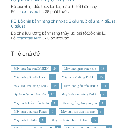
Bộ giải nhiệt đầu thủy lực loại nào thì tốt hiện nay
Bởi
thaontasieuthi
,
38 phút trước
RE: Bộ chia bánh răng chính xác 2 đầu ra, 3 đầu ra, 4 đầu ra,
6 đầu ra
Bộ chia lưu lượng bánh răng thủy lực loại tốtBộ chia lư…
Bởi
thaontasieuthi
,
40 phút trước
Thẻ chủ đề
Máy lạnh âm trần DAIKIN
24
Máy lạnh giấu trần nối ố
18
Máy lạnh giấu trần Daiki
18
Máy lạnh tủ đứng Daikin
15
máy lạnh treo tường DAIK
14
Máy lạnh giấu trần Daikin
11
lắp đặt máy lạnh âm trần
10
Máy lạnh treo tường DAIKI
9
Máy Lạnh Giấu Trần Toshi
8
thi công ống đồng máy lạ
8
Máy lạnh giấu trần Panas
6
Máy lạnh âm trần nối ống
6
Máy lạnh Toshiba
6
Máy Lạnh Âm Trần LG Inve
5