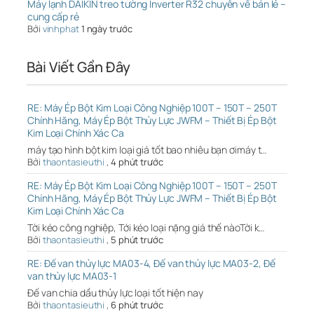
Máy lạnh DAIKIN treo tường Inverter R32 chuyên về bán lẻ –
cung cấp rẻ
Bởi
vinhphat
1 ngày trước
Bài Viết Gần Đây
RE: Máy Ép Bột Kim Loại Công Nghiệp 100T – 150T – 250T
Chính Hãng, Máy Ép Bột Thủy Lực JWFM – Thiết Bị Ép Bột
Kim Loại Chính Xác Ca
máy tạo hình bột kim loại giá tốt bao nhiêu bạn ơimáy t…
Bởi
thaontasieuthi
,
4 phút trước
RE: Máy Ép Bột Kim Loại Công Nghiệp 100T – 150T – 250T
Chính Hãng, Máy Ép Bột Thủy Lực JWFM – Thiết Bị Ép Bột
Kim Loại Chính Xác Ca
Tời kéo công nghiệp, Tới kéo loại nặng giá thế nàoTời k…
Bởi
thaontasieuthi
,
5 phút trước
RE: Đế van thủy lực MA03-4, Đế van thủy lực MA03-2, Đế
van thủy lực MA03-1
Đế van chia dầu thủy lực loại tốt hiện nay
Bởi
thaontasieuthi
,
6 phút trước