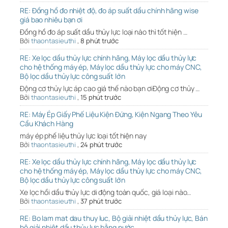
RE: Đồng hồ đo nhiệt độ, đo áp suất dầu chính hãng wise
giá bao nhiêu bạn ơi
Đồng hồ đo áp suất dầu thủy lực loại nào thì tốt hiện …
Bởi
thaontasieuthi
,
8 phút trước
RE: Xe lọc dầu thủy lực chính hãng, Máy lọc dầu thủy lực
cho hệ thống máy ép, Máy lọc dầu thủy lực cho máy CNC,
Bộ lọc dầu thủy lực công suất lớn
Động cơ thủy lực áp cao giá thế nào bạn ơiĐộng cơ thủy …
Bởi
thaontasieuthi
,
15 phút trước
RE: Máy Ép Giấy Phế Liệu Kiện Đứng, Kiện Ngang Theo Yêu
Cầu Khách Hàng
máy ép phế liệu thủy lực loại tốt hiện nay
Bởi
thaontasieuthi
,
24 phút trước
RE: Xe lọc dầu thủy lực chính hãng, Máy lọc dầu thủy lực
cho hệ thống máy ép, Máy lọc dầu thủy lực cho máy CNC,
Bộ lọc dầu thủy lực công suất lớn
Xe lọc hồi dầu thủy lực di động toàn quốc, giá loại nào…
Bởi
thaontasieuthi
,
37 phút trước
RE: Bo lam mat dau thuy luc, Bộ giải nhiệt dầu thủy lực, Bán
bộ giải nhiệt dầu thủy lực bằng nước