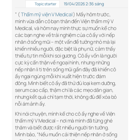
19/04/2026 2:36 sáng
Topic starter
” (
Thẩm mỹ viện V Medical
) Mấy hôm trước,
mình vừa dẫn cô bạn thân đến Viện thẩm mỹ V
Medical, và hôm nay mình thực sự muốn kể cho
các bạn nghe về trải nghiệm của cô ấy với nếp
nhăn ở sống mũi – một vấn đề tưởng nhỏ mà lại
khiến nhiều người, đặc biệt là phụ nữ, cảm thấy
thiếu tự tin mỗi khi soi gương. Cô ấy vốn là người
cực kỳ cẩn thận về ngoại hình, nhưng những
nếp nhăn li ti trên sống mũi gần đây đã khiến cô
ấy ngại ngùng mỗi khi xuất hiện trước đám
đông. Mình biết cô ấy đã thử đủ loại kem dưỡng,
serum cao cấp, thậm chí là các mẹo dân gian,
nhưng kết quả chỉ tạm thời, không đủ để xóa bỏ
nỗi ám ảnh ấy.
Khi nói chuyện, mình kể cho cô ấy nghe về Viện
thẩm mỹ V Medical – nơi mà mình đã từng ghé
thăm và biết được rất nhiều người tin tưởng.
Mình bảo, “Nếu muốn cải thiện nếp nhăn ở sống