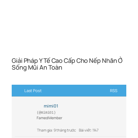
Giải Pháp Y Tế Cao Cấp Cho Nếp Nhăn Ở
Sống Mũi An Toàn
Last Post
RSS
mimi01
(@mimi01)
Famed Member
Tham gia: 9 tháng trước
Bài viết: 1147