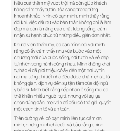
hiệu quả thẩm mỹ vượt trội mà còn giúp khách
hàng cảm thấy tự tin, tỏa sáng trong từng
khoảnh khắc. Nhìn cô bạn mình, mình thấy rằng
đôi khi, việc đầu tư vào bản thân không chỉ là làm
đẹp mà còn là nâng cao chất lượng sống, cảm
nhận sự hạnh phúc từ những điều giản đơn nhất.
Khi rời viện thẩm mỹ, cô bạn mình nói với mình
rằng cô ấy cảm thấy như vừa bước vào một
chương mới của cuộc sống, nơi tự tin và vẻ đẹp
tự nhiên song hành cùng nhau. Mình không khỏi
tự hào vì đã giới thiệu cô ấy đến một nơi uy tín,
nơi mà từng chi tiết nhỏ đều được chăm chút, từ
không gian, dịch vụ đến sự tận tâm của đội ngũ
y bác sĩ. Mình biết rằng nếp nhăn ở sống mũi có
thể khiến nhiều người tự ti, nhưng với sự lựa
chọn đúng đắn, mọi vấn đề đều có thể giải quyết
một cách tinh tế và an toàn.
Trên đường về, cô bạn mình liên tục cảm ơn
mình, nhưng mình chỉ cười và bảo rằng chính