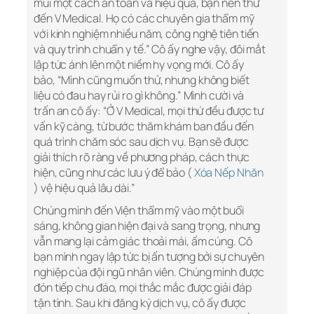
mũi một cách an toàn và hiệu quả, bạn nên thử
đến V Medical. Họ có các chuyên gia thẩm mỹ
với kinh nghiệm nhiều năm, công nghệ tiên tiến
và quy trình chuẩn y tế.” Cô ấy nghe vậy, đôi mắt
lập tức ánh lên một niềm hy vọng mới. Cô ấy
bảo, “Mình cũng muốn thử, nhưng không biết
liệu có đau hay rủi ro gì không.” Mình cười và
trấn an cô ấy: “Ở V Medical, mọi thứ đều được tư
vấn kỹ càng, từ bước thăm khám ban đầu đến
quá trình chăm sóc sau dịch vụ. Bạn sẽ được
giải thích rõ ràng về phương pháp, cách thực
hiện, cũng như các lưu ý để bảo (
Xóa Nếp Nhăn
) vệ hiệu quả lâu dài.”
Chúng mình đến Viện thẩm mỹ vào một buổi
sáng, không gian hiện đại và sang trọng, nhưng
vẫn mang lại cảm giác thoải mái, ấm cúng. Cô
bạn mình ngay lập tức bị ấn tượng bởi sự chuyên
nghiệp của đội ngũ nhân viên. Chúng mình được
đón tiếp chu đáo, mọi thắc mắc được giải đáp
tận tình. Sau khi đăng ký dịch vụ, cô ấy được