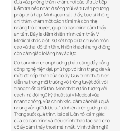
đưa vào phòng thăm khám, nơi bác sĩ trực tiếp
kiểm tra nếp nhăn ở sống mũi và tư vấn phương
pháp phù hợp. Mình quan sát thấy, bác sĩ không
chỉ thăm khám một cách tỉ mỉ mà còn nhẹ
nhàng trò chuyện, giúp cô bạn mình cảm thấy
an tâm. Đây là điểm khiến mình cảm thấy V
Medical khác biệt: sự kết hợp giữa chuyên môn
cao và thái độ tận tâm, khiến khách hàng không
còn cảm giác lo lắng hay áp lực.
Cô bạn mình chọn phương pháp căng đầy bằng
công nghệ hiện đại, phù hợp với tình trạng da và
mức độ nếp nhăn của cô ấy. Quy trình thực hiện
diễn ra trong môi trường vô trùng tuyệt đối, với
trang thiết bị tối tân. Mình thật sự ấn tượng với
cách mà đội ngũ kỹ thuật tại V Medical vừa
nhanh chóng, vừa chính xác, đảm bảo hiệu quả
nhưng vẫn giữ được sự tự nhiên trên gương mặt.
Trong suốt quá trình, bác sĩ luôn hỏi cảm giác
của cô bạn mình và điều chỉnh thao tác sao cho
cô ấy cảm thấy thoải mái nhất. Mình thầm nghĩ,