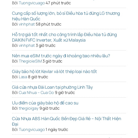
Bởi
Tuongvicuago
47 phút trước
Cung cấp số lượng lớn, bỏ sỉ Điều hòa tủ đứng LG thương
hiệu Hàn Quốc
Bởi
vinhphat
58 phút trước
Hỗ trợ giá tốt nhất cho công trình lắp Điều hòa tủ đứng
DAIKIN FVFC Inverter, Xuất xứ Malaysia
Bởi
vinhphat
3 giờ trước
Nên mua eSIM trước ngày đi khoảng bao nhiêu lâu?
Bởi
ThegioieSIM
3 giờ trước
Giày bảo hộ lót Kevlar và lót thép loại nào tốt
Bởi
Lasa
8 giờ trước
Giá cửa nhựa Đài Loan tại phường Linh Tây
Bởi
Cua Nhua – Cua Go
9 giờ trước
Ưu điểm của giày bảo hộ đế cao su
Bởi
thegioigay
9 giờ trước
Cửa Nhựa ABS Hàn Quốc Bền Đẹp Giá Rẻ – Nội Thất Hiện
Đại
Bởi
Tuongvicuago
1 ngày trước