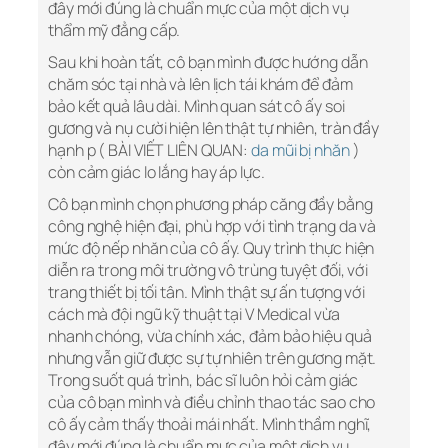
đây mới đúng là chuẩn mực của một dịch vụ
thẩm mỹ đẳng cấp.
Sau khi hoàn tất, cô bạn mình được hướng dẫn
chăm sóc tại nhà và lên lịch tái khám để đảm
bảo kết quả lâu dài. Mình quan sát cô ấy soi
gương và nụ cười hiện lên thật tự nhiên, tràn đầy
hạnh p ( BÀI VIẾT LIÊN QUAN:
da mũi bị nhăn
)
còn cảm giác lo lắng hay áp lực.
Cô bạn mình chọn phương pháp căng đầy bằng
công nghệ hiện đại, phù hợp với tình trạng da và
mức độ nếp nhăn của cô ấy. Quy trình thực hiện
diễn ra trong môi trường vô trùng tuyệt đối, với
trang thiết bị tối tân. Mình thật sự ấn tượng với
cách mà đội ngũ kỹ thuật tại V Medical vừa
nhanh chóng, vừa chính xác, đảm bảo hiệu quả
nhưng vẫn giữ được sự tự nhiên trên gương mặt.
Trong suốt quá trình, bác sĩ luôn hỏi cảm giác
của cô bạn mình và điều chỉnh thao tác sao cho
cô ấy cảm thấy thoải mái nhất. Mình thầm nghĩ,
đây mới đúng là chuẩn mực của một dịch vụ