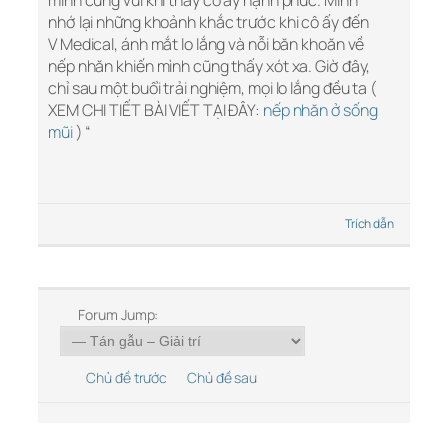
mình cũng vui khi thấy cô ấy hạnh phúc. Mình
nhớ lại những khoảnh khắc trước khi cô ấy đến
V Medical, ánh mắt lo lắng và nỗi băn khoăn về
nếp nhăn khiến mình cũng thấy xót xa. Giờ đây,
chỉ sau một buổi trải nghiệm, mọi lo lắng đều ta (
XEM CHI TIẾT BÀI VIẾT TẠI ĐÂY:
nếp nhăn ở sống
mũi
) “
Trích dẫn
Forum Jump:
Chủ đề trước
Chủ đề sau