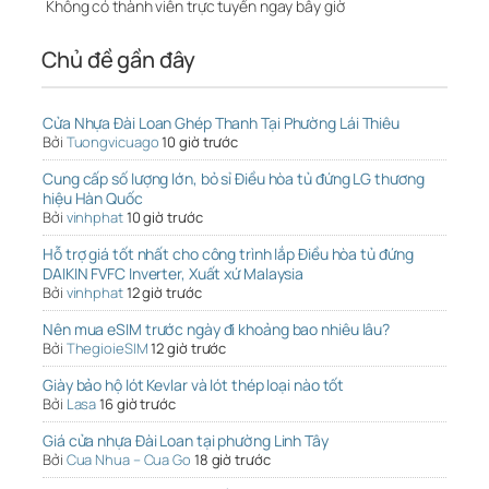
Không có thành viên trực tuyến ngay bây giờ
Chủ đề gần đây
Cửa Nhựa Đài Loan Ghép Thanh Tại Phường Lái Thiêu
Bởi
Tuongvicuago
10 giờ trước
Cung cấp số lượng lớn, bỏ sỉ Điều hòa tủ đứng LG thương
hiệu Hàn Quốc
Bởi
vinhphat
10 giờ trước
Hỗ trợ giá tốt nhất cho công trình lắp Điều hòa tủ đứng
DAIKIN FVFC Inverter, Xuất xứ Malaysia
Bởi
vinhphat
12 giờ trước
Nên mua eSIM trước ngày đi khoảng bao nhiêu lâu?
Bởi
ThegioieSIM
12 giờ trước
Giày bảo hộ lót Kevlar và lót thép loại nào tốt
Bởi
Lasa
16 giờ trước
Giá cửa nhựa Đài Loan tại phường Linh Tây
Bởi
Cua Nhua – Cua Go
18 giờ trước