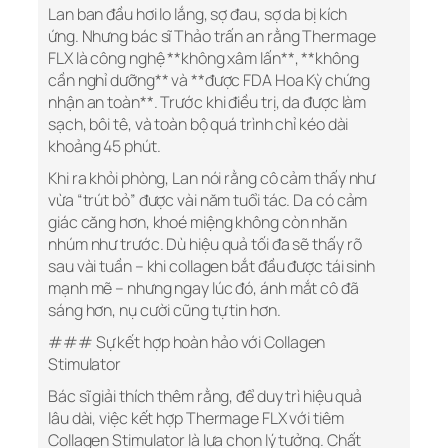
Lan ban đầu hơi lo lắng, sợ đau, sợ da bị kích
ứng. Nhưng bác sĩ Thảo trấn an rằng Thermage
FLX là công nghệ **không xâm lấn**, **không
cần nghỉ dưỡng** và **được FDA Hoa Kỳ chứng
nhận an toàn**. Trước khi điều trị, da được làm
sạch, bôi tê, và toàn bộ quá trình chỉ kéo dài
khoảng 45 phút.
Khi ra khỏi phòng, Lan nói rằng cô cảm thấy như
vừa “trút bỏ” được vài năm tuổi tác. Da có cảm
giác căng hơn, khoé miệng không còn nhăn
nhúm như trước. Dù hiệu quả tối đa sẽ thấy rõ
sau vài tuần – khi collagen bắt đầu được tái sinh
mạnh mẽ – nhưng ngay lúc đó, ánh mắt cô đã
sáng hơn, nụ cười cũng tự tin hơn.
### Sự kết hợp hoàn hảo với Collagen
Stimulator
Bác sĩ giải thích thêm rằng, để duy trì hiệu quả
lâu dài, việc kết hợp Thermage FLX với tiêm
Collagen Stimulator là lựa chọn lý tưởng. Chất