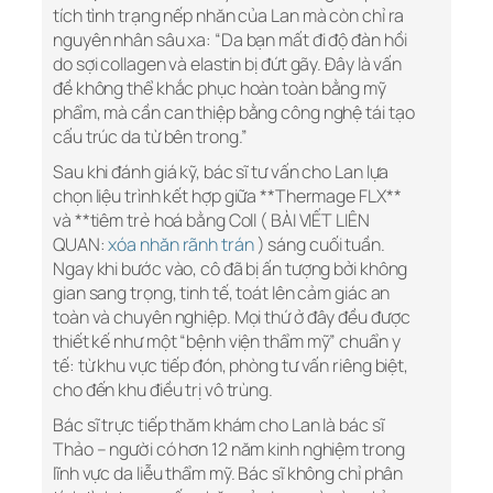
tích tình trạng nếp nhăn của Lan mà còn chỉ ra
nguyên nhân sâu xa: “Da bạn mất đi độ đàn hồi
do sợi collagen và elastin bị đứt gãy. Đây là vấn
đề không thể khắc phục hoàn toàn bằng mỹ
phẩm, mà cần can thiệp bằng công nghệ tái tạo
cấu trúc da từ bên trong.”
Sau khi đánh giá kỹ, bác sĩ tư vấn cho Lan lựa
chọn liệu trình kết hợp giữa **Thermage FLX**
và **tiêm trẻ hoá bằng Coll ( BÀI VIẾT LIÊN
QUAN:
xóa nhăn rãnh trán
) sáng cuối tuần.
Ngay khi bước vào, cô đã bị ấn tượng bởi không
gian sang trọng, tinh tế, toát lên cảm giác an
toàn và chuyên nghiệp. Mọi thứ ở đây đều được
thiết kế như một “bệnh viện thẩm mỹ” chuẩn y
tế: từ khu vực tiếp đón, phòng tư vấn riêng biệt,
cho đến khu điều trị vô trùng.
Bác sĩ trực tiếp thăm khám cho Lan là bác sĩ
Thảo – người có hơn 12 năm kinh nghiệm trong
lĩnh vực da liễu thẩm mỹ. Bác sĩ không chỉ phân