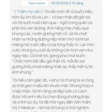
01/06/2026 2:19 sáng
Topic starter
” (
Thẩm mỹ viện
) Tôi vẫn nhớ rất rõ buổi chiều
hôm ấy, khi tôi và Lan – cô bạn thân đã gắn bó
với tôi suốt mười năm qua – ngồi trong quán cà
phê nhỏ ven đường. Ánh nắng nhẹ chiếu qua
khung cửa, rọi lên gương mặt cô, và tôi chợt
nhận ra những đường nếp nhăn nhỏ nơi khoé
miệng mà trước đây chưa từng thấy rõ. Lan mỉm
cười, nhưng nụ cười ấy không còn trọn vẹn như
ngày nào. Cô khẽ nói, giọng pha chút buồn:
“Chắc mình bắt đầu già thật rồi, mỗi lần soi
gương thấy khoé miệng nhăn lại, thấy mất tự tin
kinh khủng.”
Tôi hiểu cảm giác đó, vì phụ nữ chúng ta ai cũng
sợ thời gian in dấu lên khuôn mặt. Nhưng thay vì
chấp nhận, tôi tin rằng cái đẹp luôn có cách
được hồi sinh nếu ta chọn đúng phương pháp.
Và chính lúc ấy, tôi đã nhớ ngay đến Viện thẩm
mỹ V Medical – nơi mà tôi từng có trải nghiệm