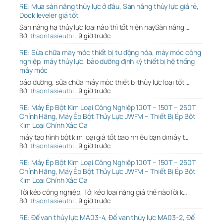
RE: Mua sàn nâng thủy lực ở đâu, Sàn nâng thủy lực giá rẻ,
Dock leveler giá tốt
Sàn nâng hạ thủy lực loại nào thì tốt hiện naySàn nâng …
Bởi
thaontasieuthi
,
9 giờ trước
RE: Sửa chữa máy móc thiết bị tự động hóa, máy móc công
nghiệp, máy thủy lực, bảo dưỡng định kỳ thiết bị hệ thống
máy móc
bảo dưỡng, sửa chữa máy móc thiết bị thủy lực loại tốt …
Bởi
thaontasieuthi
,
9 giờ trước
RE: Máy Ép Bột Kim Loại Công Nghiệp 100T – 150T – 250T
Chính Hãng, Máy Ép Bột Thủy Lực JWFM – Thiết Bị Ép Bột
Kim Loại Chính Xác Ca
máy tạo hình bột kim loại giá tốt bao nhiêu bạn ơimáy t…
Bởi
thaontasieuthi
,
9 giờ trước
RE: Máy Ép Bột Kim Loại Công Nghiệp 100T – 150T – 250T
Chính Hãng, Máy Ép Bột Thủy Lực JWFM – Thiết Bị Ép Bột
Kim Loại Chính Xác Ca
Tời kéo công nghiệp, Tới kéo loại nặng giá thế nàoTời k…
Bởi
thaontasieuthi
,
9 giờ trước
RE: Đế van thủy lực MA03-4, Đế van thủy lực MA03-2, Đế