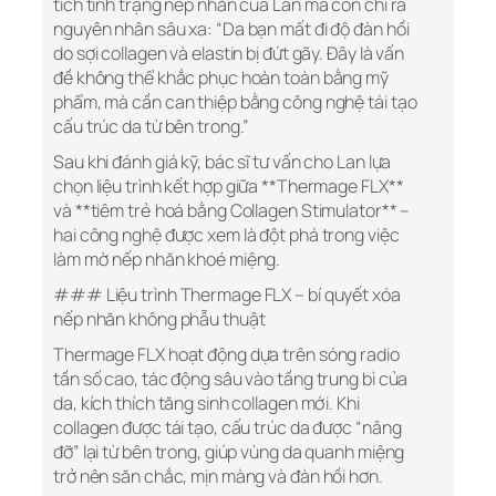
tích tình trạng nếp nhăn của Lan mà còn chỉ ra
nguyên nhân sâu xa: “Da bạn mất đi độ đàn hồi
do sợi collagen và elastin bị đứt gãy. Đây là vấn
đề không thể khắc phục hoàn toàn bằng mỹ
phẩm, mà cần can thiệp bằng công nghệ tái tạo
cấu trúc da từ bên trong.”
Sau khi đánh giá kỹ, bác sĩ tư vấn cho Lan lựa
chọn liệu trình kết hợp giữa **Thermage FLX**
và **tiêm trẻ hoá bằng Collagen Stimulator** –
hai công nghệ được xem là đột phá trong việc
làm mờ nếp nhăn khoé miệng.
### Liệu trình Thermage FLX – bí quyết xóa
nếp nhăn không phẫu thuật
Thermage FLX hoạt động dựa trên sóng radio
tần số cao, tác động sâu vào tầng trung bì của
da, kích thích tăng sinh collagen mới. Khi
collagen được tái tạo, cấu trúc da được “nâng
đỡ” lại từ bên trong, giúp vùng da quanh miệng
trở nên săn chắc, mịn màng và đàn hồi hơn.