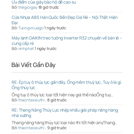
Ưu điểm của giày bảo hộ đế cao su
Bởi
thegioigay
18 giờ trước
Cửa Nhựa ABS Hàn Quốc Bền Đẹp Giá Rẻ – Nội Thất Hiện
Đại
Bởi
Tuongvicuago
1 ngày trước
Máy lạnh DAIKIN treo tường Inverter R32 chuyên về bán lẻ –
cung cấp rẻ
Bởi
vinhphat
1 ngày trước
Bài Viết Gần Đây
RE: Ép tuy ô thủy lực gần đây, Ống mềm thuỷ lực, Tuy ô là gì,
Ống thủy lực
Ống tuy ô thủy lực loại tốt hiện nay giá thế nàoỐng tuy…
Bởi
thaontasieuthi
,
8 giờ trước
RE: Thang Nâng Thủy Lực nhập khẩu giải pháp nâng hàng
nhà xưởng
Thang nâng hàng thủy lực loại nào thì tốt hiện anyThang…
Bởi
thaontasieuthi
,
9 giờ trước