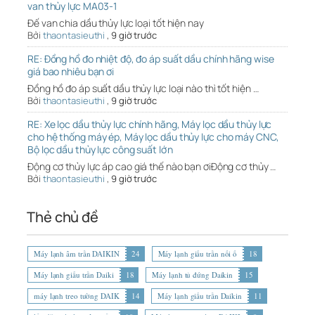
van thủy lực MA03-1
Đế van chia dầu thủy lực loại tốt hiện nay
Bởi
thaontasieuthi
,
9 giờ trước
RE: Đồng hồ đo nhiệt độ, đo áp suất dầu chính hãng wise
giá bao nhiêu bạn ơi
Đồng hồ đo áp suất dầu thủy lực loại nào thì tốt hiện …
Bởi
thaontasieuthi
,
9 giờ trước
RE: Xe lọc dầu thủy lực chính hãng, Máy lọc dầu thủy lực
cho hệ thống máy ép, Máy lọc dầu thủy lực cho máy CNC,
Bộ lọc dầu thủy lực công suất lớn
Động cơ thủy lực áp cao giá thế nào bạn ơiĐộng cơ thủy …
Bởi
thaontasieuthi
,
9 giờ trước
Thẻ chủ đề
Máy lạnh âm trần DAIKIN
24
Máy lạnh giấu trần nối ố
18
Máy lạnh giấu trần Daiki
18
Máy lạnh tủ đứng Daikin
15
máy lạnh treo tường DAIK
14
Máy lạnh giấu trần Daikin
11