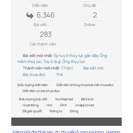
Diễn đàn
Chủ đề
6,346
2
Bài viết
Online
283
Các thành viên
Bài viết mới nhất:
Ép tuy ô thủy lực gần đây, Ống
mềm thuỷ lực, Tuy ô là gì, Ống thủy lực
Thành viên mới nhất:
77rtio1
Bài viết mới
Bài chưa đọc
Thẻ
Biểu tượng diễn đàn:
Diễn đàn không chứa bài viết chưa đọc
Diễn đàn có bài chưa đọc
Biểu tượng bài viết:
Not Replied
Đã trả lời
Hoạt động
Hot
Dính
Unapproved
Đã giải quyết
Riêng tư
Đóng
hàng nội địa thái lan
,
du thuyền 5 sao hạ long
,
Halong