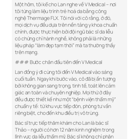
Một hôm, tôi kể cho Lan nghe về V Medical – nơi
tôi từng làm liệu trình trẻ hoá da bằng công
nghệ Thermage FLX. Tôi nói với cô rằng, ở đó,
mọi dịch vụ đều dựa trên nền tảng y khoa chuẩn
chỉnh, được thực hiện bởi đội ngũ bác sĩ da liễu
có chứng chỉ hành nghề, không phải là những
liệu pháp “làm đẹp tạm thời” mà ta thường thấy
trên mạng.
### Bước chân đầu tiên đến V Medical
Lan đồng ý đi cùng tôi đến V Medical vào sáng
cuối tuần. Ngay khi bước vào, cô đã bị ấn tượng
bởi không gian sang trọng, tinh tế, toát lên cảm
giác an toàn và chuyên nghiệp. Mọi thứ ở đây
đều được thiết kế như một “bệnh viện thẩm mỹ”
chuẩn y tế: từ khu vực tiếp đón, phòng tư vấn
riêng biệt, cho đến khu điều trị vô trùng.
Bác sĩ trực tiếp thăm khám cho Lan là bác sĩ
Thảo – người có hơn 12 năm kinh nghiệm trong
lĩnh vực da liễu thẩm mỹ. Bác sĩ không chỉ phân