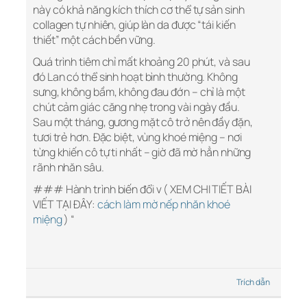
này có khả năng kích thích cơ thể tự sản sinh
collagen tự nhiên, giúp làn da được “tái kiến
thiết” một cách bền vững.
Quá trình tiêm chỉ mất khoảng 20 phút, và sau
đó Lan có thể sinh hoạt bình thường. Không
sưng, không bầm, không đau đớn – chỉ là một
chút cảm giác căng nhẹ trong vài ngày đầu.
Sau một tháng, gương mặt cô trở nên đầy đặn,
tươi trẻ hơn. Đặc biệt, vùng khoé miệng – nơi
từng khiến cô tự ti nhất – giờ đã mờ hẳn những
rãnh nhăn sâu.
### Hành trình biến đổi v ( XEM CHI TIẾT BÀI
VIẾT TẠI ĐÂY:
cách làm mờ nếp nhăn khoé
miệng
) “
Trích dẫn