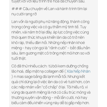
tuyệt vời với liệu trình trẻ hoá da chuyên sâu.
### Câu chuyện về Lan và hành trình tìm lại
nụ cười rạng rỡ
Lan vốn là người phụ nữ năng động, thành công
trong công việc và có gu thẩm mỹ tinh tế. Tuy
nhiên, vài năm trở lại đây, áp lực công việc cùng
thói quen thức khuya khiến làn da cô trở nên
khô ráp, thiếu đàn hồi. Những nếp nhăn khoé
miệng – hay còn gọi là “rãnh cười” – bắt đầu hằn
sâu, làm gương mặt cô trông mệt mỏi hơn so với
tuổi thật.
Cô đã thử nhiều cách: từ bôi kem dưỡng chống
lão hoá, đắp mặt nạ collagen đế (
Xóa Nếp Nhăn
) n mas sage bằng đá lạnh mỗi tối. Nhưng kết
quả chỉ dừng lại ở việc làn da có vẻ tươi hơn, còn
các nếp nhăn vẫn “cố chấp” ở lại. Tôi hiểu rõ, vì
vùng da quanh miệng là nơi có cấu trúc mỏng và
thường xuyên vận động – mỗi lần cười, nói hay
biểu cảm đều khiến vùng này dễ bị gấp nếp hơn.