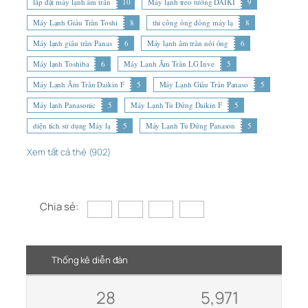
lắp đặt máy lạnh âm trần
10
Máy lạnh treo tường DAIKI
9
Máy Lạnh Giấu Trần Toshi
8
thi công ống đồng máy lạ
8
Máy lạnh giấu trần Panas
6
Máy lạnh âm trần nối ống
6
Máy lạnh Toshiba
6
Máy Lạnh Âm Trần LG Inve
5
Máy Lạnh Âm Trần Daikin F
5
Máy Lạnh Giấu Trần Panaso
5
Máy lạnh Panasonic
5
Máy Lạnh Tủ Đứng Daikin F
5
diện tích sử dụng Máy lạ
5
Máy Lạnh Tủ Đứng Panason
5
Xem tất cả thẻ (902)
Chia sẻ:
Thống kê diễn đàn
28
5,971