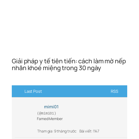
Giải pháp y tế tiên tiến: cách làm mờ nếp
nhăn khoé miệng trong 30 ngày
Last Post
RSS
mimi01
(@mimi01)
Famed Member
Tham gia: 9 tháng trước
Bài viết: 1147