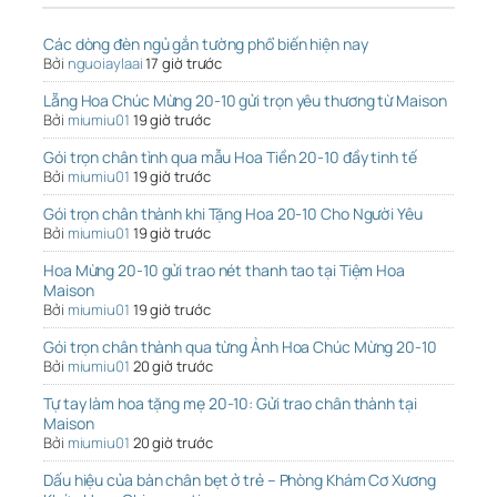
Các dòng đèn ngủ gắn tường phổ biến hiện nay
Bởi
nguoiaylaai
17 giờ trước
Lẵng Hoa Chúc Mừng 20-10 gửi trọn yêu thương từ Maison
Bởi
miumiu01
19 giờ trước
Gói trọn chân tình qua mẫu Hoa Tiền 20-10 đầy tinh tế
Bởi
miumiu01
19 giờ trước
Gói trọn chân thành khi Tặng Hoa 20-10 Cho Người Yêu
Bởi
miumiu01
19 giờ trước
Hoa Mừng 20-10 gửi trao nét thanh tao tại Tiệm Hoa
Maison
Bởi
miumiu01
19 giờ trước
Gói trọn chân thành qua từng Ảnh Hoa Chúc Mừng 20-10
Bởi
miumiu01
20 giờ trước
Tự tay làm hoa tặng mẹ 20-10: Gửi trao chân thành tại
Maison
Bởi
miumiu01
20 giờ trước
Dấu hiệu của bàn chân bẹt ở trẻ – Phòng Khám Cơ Xương