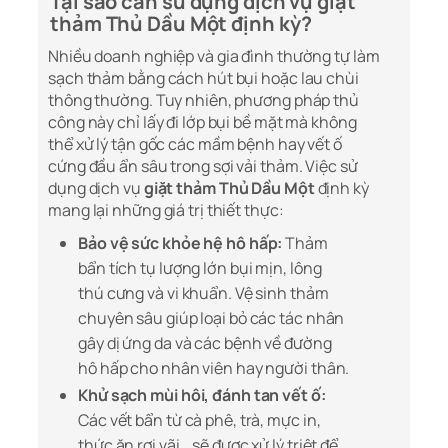
Tại sao cần sử dụng dịch vụ giặt
thảm Thủ Dầu Một định kỳ?
Nhiều doanh nghiệp và gia đình thường tự làm
sạch thảm bằng cách hút bụi hoặc lau chùi
thông thường. Tuy nhiên, phương pháp thủ
công này chỉ lấy đi lớp bụi bề mặt mà không
thể xử lý tận gốc các mầm bệnh hay vết ố
cứng đầu ẩn sâu trong sợi vải thảm. Việc sử
dụng dịch vụ
giặt thảm Thủ Dầu Một
định kỳ
mang lại những giá trị thiết thực:
Bảo vệ sức khỏe hệ hô hấp:
Thảm
bẩn tích tụ lượng lớn bụi mịn, lông
thú cưng và vi khuẩn. Vệ sinh thảm
chuyên sâu giúp loại bỏ các tác nhân
gây dị ứng da và các bệnh về đường
hô hấp cho nhân viên hay người thân.
Khử sạch mùi hôi, đánh tan vết ố:
Các vết bẩn từ cà phê, trà, mực in,
thức ăn rơi vãi… sẽ được xử lý triệt để,