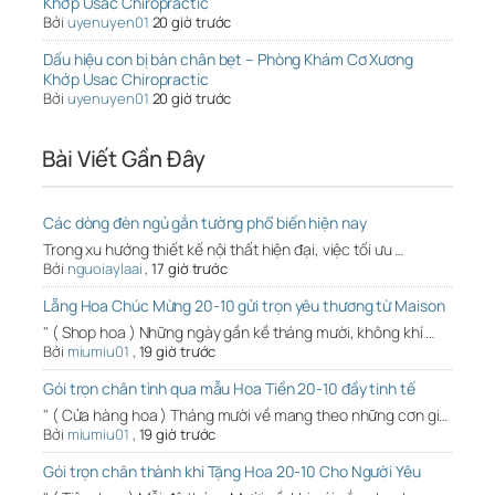
Khớp Usac Chiropractic
Bởi
uyenuyen01
20 giờ trước
Dấu hiệu con bị bàn chân bẹt – Phòng Khám Cơ Xương
Khớp Usac Chiropractic
Bởi
uyenuyen01
20 giờ trước
Bài Viết Gần Đây
Các dòng đèn ngủ gắn tường phổ biến hiện nay
Trong xu hướng thiết kế nội thất hiện đại, việc tối ưu …
Bởi
nguoiaylaai
,
17 giờ trước
Lẵng Hoa Chúc Mừng 20-10 gửi trọn yêu thương từ Maison
" ( Shop hoa ) Những ngày gần kề tháng mười, không khí …
Bởi
miumiu01
,
19 giờ trước
Gói trọn chân tình qua mẫu Hoa Tiền 20-10 đầy tinh tế
" ( Cửa hàng hoa ) Tháng mười về mang theo những cơn gi…
Bởi
miumiu01
,
19 giờ trước
Gói trọn chân thành khi Tặng Hoa 20-10 Cho Người Yêu