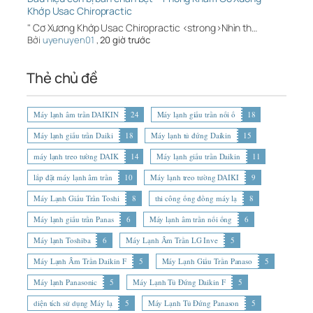
Khớp Usac Chiropractic
" Cơ Xương Khớp Usac Chiropractic <strong>Nhìn th…
Bởi
uyenuyen01
,
20 giờ trước
Thẻ chủ đề
Máy lạnh âm trần DAIKIN
24
Máy lạnh giấu trần nối ố
18
Máy lạnh giấu trần Daiki
18
Máy lạnh tủ đứng Daikin
15
máy lạnh treo tường DAIK
14
Máy lạnh giấu trần Daikin
11
lắp đặt máy lạnh âm trần
10
Máy lạnh treo tường DAIKI
9
Máy Lạnh Giấu Trần Toshi
8
thi công ống đồng máy lạ
8
Máy lạnh giấu trần Panas
6
Máy lạnh âm trần nối ống
6
Máy lạnh Toshiba
6
Máy Lạnh Âm Trần LG Inve
5
Máy Lạnh Âm Trần Daikin F
5
Máy Lạnh Giấu Trần Panaso
5
Máy lạnh Panasonic
5
Máy Lạnh Tủ Đứng Daikin F
5
diện tích sử dụng Máy lạ
5
Máy Lạnh Tủ Đứng Panason
5