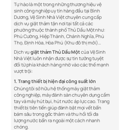
Tự hào là một trong những thương hiệu vệ
sinh công nghiệp uy tín hàng đầu tại Bình
Dương, Vệ Sinh Nhà Việt chuyên cung cấp
dịch vụ giặt thảm tận nơi tại tất cả các
phường thuộc thành phố Thủ Dầu Một như:
Phú Cường, Hiệp Thành, Chánh Nghĩa, Phú
Thọ, Định Hòa, Hòa Phú (Khu đô thị mới)…
Dịch vụ
giặt thảm Thủ Dầu Một
của Vệ Sinh
Nhà Việt luôn nhận được sự tin tưởng tuyệt
đối từ phía khách hàng nhờ vào các thế mạnh
vượt trội:
1. Trang thiết bị hiện đại công suất lớn
Chúng tôi sở hữu hệ thống máy giặt thảm
công nghiệp, máy đánh sàn chuyên dụng cầm
tay và máy hút bụi, hút nước áp lực cao. Trang
thiết bị tiên tiến giúp đánh bật mọi vết bẩn
bám sâu trong gốc thảm và thu hồi tối đa
lượng nước bẩn ra ngoài một cách nhanh
chóng.