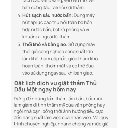
tách các vết ố vàng, vết dầu mỡ, vết
bẩn cứng đầu ra khỏi sợi thảm.
Hút sạch sâu nước bẩn:
Dùng máy
hút áp lực cao thu hồi toàn bộ hỗn
hợp nước bẩn, bọt xà phòng và vi
khuẩn ra ngoài lõi thảm.
Thổi khô và bàn giao:
Sử dụng máy
thổi gió công nghiệp công suất lớn
làm khô thảm cấp tốc, giúp thảm khô
hoàn toàn, thơm mát và có thể đưa
vào sử dụng ngay sau khi bàn giao.
Đặt lịch dịch vụ giặt thảm Thủ
Dầu Một ngay hôm nay
Đừng để những tấm thảm lấm bẩn, bốc mùi
làm giảm đi tính thẩm mỹ của văn phòng hay
ngôi nhà bạn, đồng thời ảnh hưởng tiêu cực
đến năng suất làm việc của nhân viên. Với quy
trình chuyên nghiệp, nhanh chóng và mức giá