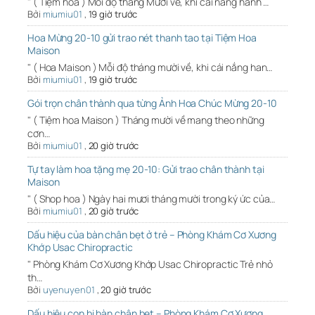
" ( Tiệm hoa ) Mỗi độ tháng Mười về, khi cái nắng hanh …
Bởi
miumiu01
,
19 giờ trước
Hoa Mừng 20-10 gửi trao nét thanh tao tại Tiệm Hoa
Maison
" ( Hoa Maison ) Mỗi độ tháng mười về, khi cái nắng han…
Bởi
miumiu01
,
19 giờ trước
Gói trọn chân thành qua từng Ảnh Hoa Chúc Mừng 20-10
" ( Tiệm hoa Maison ) Tháng mười về mang theo những
cơn…
Bởi
miumiu01
,
20 giờ trước
Tự tay làm hoa tặng mẹ 20-10: Gửi trao chân thành tại
Maison
" ( Shop hoa ) Ngày hai mươi tháng mười trong ký ức của…
Bởi
miumiu01
,
20 giờ trước
Dấu hiệu của bàn chân bẹt ở trẻ – Phòng Khám Cơ Xương
Khớp Usac Chiropractic
" Phòng Khám Cơ Xương Khớp Usac Chiropractic Trẻ nhỏ
th…
Bởi
uyenuyen01
,
20 giờ trước
Dấu hiệu con bị bàn chân bẹt – Phòng Khám Cơ Xương