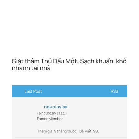
Giặt thảm Thủ Dầu Một: Sạch khuẩn, khô
nhanh tại nhà
Last Post
RSS
nguoiaylaai
(@nguoiaylaai)
Famed Member
Tham gia: 9 tháng trước
Bài viết: 900