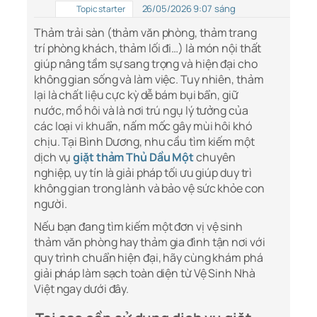
26/05/2026 9:07 sáng
Topic starter
Thảm trải sàn (thảm văn phòng, thảm trang
trí phòng khách, thảm lối đi…) là món nội thất
giúp nâng tầm sự sang trọng và hiện đại cho
không gian sống và làm việc. Tuy nhiên, thảm
lại là chất liệu cực kỳ dễ bám bụi bẩn, giữ
nước, mồ hôi và là nơi trú ngụ lý tưởng của
các loại vi khuẩn, nấm mốc gây mùi hôi khó
chịu. Tại Bình Dương, nhu cầu tìm kiếm một
dịch vụ
giặt thảm Thủ Dầu Một
chuyên
nghiệp, uy tín là giải pháp tối ưu giúp duy trì
không gian trong lành và bảo vệ sức khỏe con
người.
Nếu bạn đang tìm kiếm một đơn vị vệ sinh
thảm văn phòng hay thảm gia đình tận nơi với
quy trình chuẩn hiện đại, hãy cùng khám phá
giải pháp làm sạch toàn diện từ Vệ Sinh Nhà
Việt ngay dưới đây.