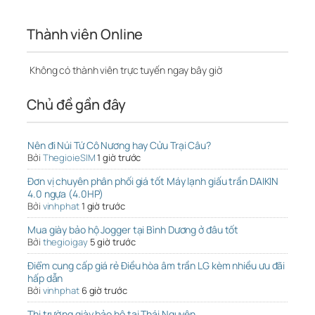
Thành viên Online
Không có thành viên trực tuyến ngay bây giờ
Chủ đề gần đây
Nên đi Núi Tứ Cô Nương hay Cửu Trại Câu?
Bởi
ThegioieSIM
1 giờ trước
Đơn vị chuyên phân phối giá tốt Máy lạnh giấu trần DAIKIN
4.0 ngựa (4.0HP)
Bởi
vinhphat
1 giờ trước
Mua giày bảo hộ Jogger tại Bình Dương ở đâu tốt
Bởi
thegioigay
5 giờ trước
Điểm cung cấp giá rẻ Điều hòa âm trần LG kèm nhiều ưu đãi
hấp dẫn
Bởi
vinhphat
6 giờ trước
Thị trường giày bảo hộ tại Thái Nguyên