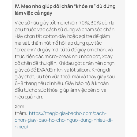
IV. Mẹo nhỏ giúp đôi chân “khỏe re” dù đứng
làm việc cả ngày
Việc sở hữu giày tốt mới chiếm 70%, 30% còn lại
phụ thuộc vào cách sử dụng và chăm sóc chân.
Hãy chọn tất cotton dày hoặc sợi tre để giảm
ma sát, thấm hút mồ hôi; áp dụng quy tắc
“break-in” đi giày mới từ từ để giày ôm chân; và
thực hiện các micro-break như nhón gót, xoay
cổ chân để thư giãn. Khi đau gót chân nên chọn
giày có đế EVA/đệm khí và lót silicon. Không đi
giày chật, ưu tiên vừa thoải mái và thay giày sau
6–8 tháng nếu đi nhiều. Giày bảo hộ là khoản
đầu tư cho sức khỏe, giúp làm việc bền bỉ và
hiệu quả hơn.
Xem
thêm:
https://thegioigiaybaoho.com/cach-
chon-giay-bao-ho-cho-nguoi-dung-nhieu-di-
nhieu/