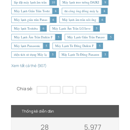
lắp đặt máy lạnh âm trần
10
Máy lạnh treo tường DAIKI
9
Máy Lạnh Giấu Trần Toshi
8
thi công ống đồng máy lạ
8
Máy lạnh giấu trần Panas
6
Máy lạnh âm trần nối ống
6
Máy lạnh Toshiba
6
Máy Lạnh Âm Trần LG Inve
5
Máy Lạnh Âm Trần Daikin F
5
Máy Lạnh Giấu Trần Panaso
5
Máy lạnh Panasonic
5
Máy Lạnh Tủ Đứng Daikin F
5
diện tích sử dụng Máy lạ
5
Máy Lạnh Tủ Đứng Panason
5
Xem tất cả thẻ (907)
Chia sẻ:
Thống kê diễn đàn
28
5,977