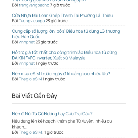
Bởi
trangvangbaoho
7 giờ trước
Cửa Nhựa Đài Loan Ghép Thanh Tại Phường Lái Thiêu
Bởi
Tuongvicuago
23 giờ trước
Cung cấp số lượng lớn, bỏ sỉ Điều hòa tủ đứng LG thương
hiệu Hàn Quốc
Bởi
vinhphat
23 giờ trước
Hỗ trợ giá tốt nhất cho công trình lắp Điều hòa tủ đứng
DAIKIN FVFC Inverter, Xuất xứ Malaysia
Bởi
vinhphat
1 ngày trước
Nên mua eSIM trước ngày đi khoảng bao nhiêu lâu?
Bởi
ThegioieSIM
1 ngày trước
Bài Viết Gần Đây
Nên đi Núi Tứ Cô Nương hay Cửu Trại Câu?
Nếu đang lên kế hoạch khám phá Tứ Xuyên, nhiều du
khách…
Bởi
ThegioieSIM
,
1 giờ trước