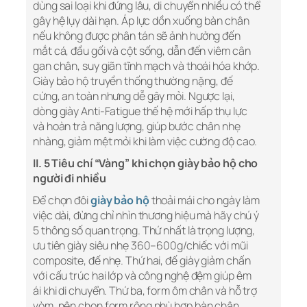
dùng sai loại khi đứng lâu, di chuyển nhiều có thể
gây hệ lụy dài hạn. Áp lực dồn xuống bàn chân
nếu không được phân tán sẽ ảnh hưởng đến
mắt cá, đầu gối và cột sống, dẫn đến viêm cân
gan chân, suy giãn tĩnh mạch và thoái hóa khớp.
Giày bảo hộ truyền thống thường nặng, đế
cứng, an toàn nhưng dễ gây mỏi. Ngược lại,
dòng giày Anti-Fatigue thế hệ mới hấp thụ lực
và hoàn trả năng lượng, giúp bước chân nhẹ
nhàng, giảm mệt mỏi khi làm việc cường độ cao.
II. 5 Tiêu chí “Vàng” khi chọn giày bảo hộ cho
người đi nhiều
Để chọn đôi
giày bảo hộ
thoải mái cho ngày làm
việc dài, đừng chỉ nhìn thương hiệu mà hãy chú ý
5 thông số quan trọng. Thứ nhất là trọng lượng,
ưu tiên giày siêu nhẹ 360–600g/chiếc với mũi
composite, đế nhẹ. Thứ hai, đế giày giảm chấn
với cấu trúc hai lớp và công nghệ đệm giúp êm
ái khi di chuyển. Thứ ba, form ôm chân và hỗ trợ
vòm, nên chọn form rộng phù hợp bàn chân