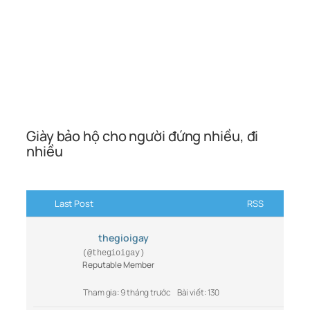
Giày bảo hộ cho người đứng nhiều, đi
nhiều
Last Post
RSS
thegioigay
(@thegioigay)
Reputable Member
Tham gia: 9 tháng trước
Bài viết: 130