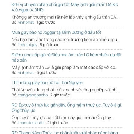
Đơn vị chuyên phân phối giá tốt Máy lạnh giấu trần DAIKIN
4.0 ngựa (4.0HP)
Không gian thương mại rất nên lắp Máy lạnh giấu trần DA…
Bởi
vinhphat
,
1 giờ trước
Mua giày bảo hộ Jogger tại Bình Dương ở đâu tốt
Nếu bạn làm việc trong các môi trường tiềm ẩn nhiều ngu…
Bởi
thegioigay
,
5 giờ trước
Điểm cung cấp giá rẻ Điều hòa âm trần LG kèm nhiều ưu đãi
hấp dẫn
Máy lạnh âm trần LG là giải pháp làm mát cao cấp với cô…
Bởi
vinhphat
,
6 giờ trước
Thị trường giày bảo hộ tại Thái Nguyên
Thái Nguyên đang phát triển mạnh về công nghiệp với nhi…
Bởi
trangvangbaoho
,
7 giờ trước
RE: Ép tuy ô thủy lực gần đây, Ống mềm thuỷ lực, Tuy ô là gì,
Ống thủy lực
Ống tuy ô thủy lực loại tốt hiện nay giá thế nàoỐng tuy…
Bởi
thaontasieuthi
,
21 giờ trước
RE: Thang Nâng Thủy Lực nhập khẩu giải pháp nâng hàng