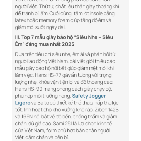
người Việt. Thứ tư, chất liệu thân giày thoáng khí
để tránh bí, ẩm. Cuối cùng, tấm lót insole bằng
latex hoặc memory foam giúp tăng độ êm và
giảm mỏi suốt ngày dài.
III. Top 7 mẫu giày bảo hộ “Siêu Nhẹ – Siêu
Êm” đáng mua nhất 2025
Dựa trên tiêu chí siêu nhẹ, êm ái và phản hồi từ
người lao động Việt Nam, bài viết giới thiệu các
mẫu giày bảo hộ nổi bật giúp giảm mệt mỏi khi
làm việc. Hans HS-77 gây ấn tượng với trọng
lượng nhẹ, khóa vặn tiện lợi và độ thoáng cao;
Hans HS-90 mang phong cách giày chạy bộ,
phù hợp môi trường nóng.
Safety Jogger
Ligero
và Balto có thiết kế thể thao, hấp thụ lực
tốt, linh hoạt cho kho xưởng khô ráo. Ziben 142B
và 166N nổi bật về độ bền, chống thấm và giảm
chấn, dù giá cao. Sami 251 là lựa chọn kinh tế
của Việt Nam, form phù hợp bàn chân người
Việt, đầm chân và bền bỉ.