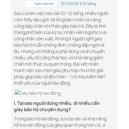
21/12/2025 3:10 sáng
Topic starter
Sau ca làm việc kéo dài 10–12 tiếng, nhiều người
cảm thấy đau gót, tê lòng bàn chân và căng
cứng bắp chân khi tháo giày bảo hộ. Đây là tình
trạng phổ biến của kỹ sư, nhân viên logistics và
công nhân sản xuất. Không ít người nghĩ giày
bảo hộ chỉ cần chống đinh, chống dập ngón là
đủ, nhưng với những ai phải đứng và di chuyển
nhiều, yếu tố công thái học và khả năng giảm
chấn mới thực sự quan trọng. Bài viết nhấn
mạnh việc lựa chọn giày phù hợp như một giải
pháp giúp bảo vệ đôi chân – “cỗ máy kiếm tiền”
thiết yếu của người lao động.
I. Tại sao người đứng nhiều, đi nhiều cần
giày bảo hộ chuyên dụng?
Trong bảo hộ lao động, sự vừa vặn và khả năng
hỗ trợ vận động của giày quan trọng hơn cả, vì