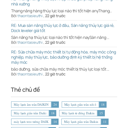
nhà xưởng
Thang nâng hàng thủy lực loại nào thì tốt hiện anyThang…
Bởi
thaontasieuthi
,
22 giờ trước
RE: Mua sàn nâng thủy lực ở đâu, Sàn nâng thủy lực giá rẻ,
Dock leveler giá tốt
Sàn nâng hạ thủy lực loại nào thì tốt hiện naySàn nâng …
Bởi
thaontasieuthi
,
22 giờ trước
RE: Sửa chữa máy móc thiết bị tự động hóa, máy móc công
nghiệp, máy thủy lực, bảo dưỡng định kỳ thiết bị hệ thống
máy móc
bảo dưỡng, sửa chữa máy móc thiết bị thủy lực loại tốt …
Bởi
thaontasieuthi
,
22 giờ trước
Thẻ chủ đề
Máy lạnh âm trần DAIKIN
24
Máy lạnh giấu trần nối ố
18
Máy lạnh giấu trần Daiki
18
Máy lạnh tủ đứng Daikin
15
máy lạnh treo tường DAIK
14
Máy lạnh giấu trần Daikin
11