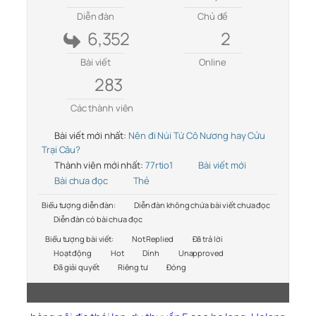
Diễn đàn
Chủ đề
6,352
2
Bài viết
Online
283
Các thành viên
Bài viết mới nhất:
Nên đi Núi Tứ Cô Nương hay Cửu
Trại Câu?
Thành viên mới nhất:
77rtio1
Bài viết mới
Bài chưa đọc
Thẻ
Biểu tượng diễn đàn:
Diễn đàn không chứa bài viết chưa đọc
Diễn đàn có bài chưa đọc
Biểu tượng bài viết:
Not Replied
Đã trả lời
Hoạt động
Hot
Dính
Unapproved
Đã giải quyết
Riêng tư
Đóng