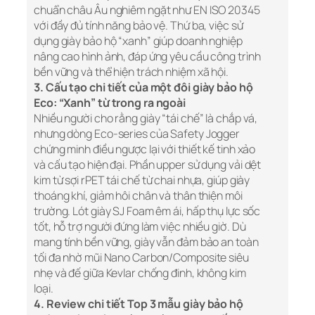
chuẩn châu Âu nghiêm ngặt như EN ISO 20345
với đầy đủ tính năng bảo vệ. Thứ ba, việc sử
dụng giày bảo hộ “xanh” giúp doanh nghiệp
nâng cao hình ảnh, đáp ứng yêu cầu công trình
bền vững và thể hiện trách nhiệm xã hội.
3. Cấu tạo chi tiết của một đôi giày bảo hộ
Eco: “Xanh” từ trong ra ngoài
Nhiều người cho rằng giày “tái chế” là chắp vá,
nhưng dòng Eco-series của Safety Jogger
chứng minh điều ngược lại với thiết kế tinh xảo
và cấu tạo hiện đại. Phần upper sử dụng vải dệt
kim từ sợi rPET tái chế từ chai nhựa, giúp giày
thoáng khí, giảm hôi chân và thân thiện môi
trường. Lót giày SJ Foam êm ái, hấp thụ lực sốc
tốt, hỗ trợ người đứng làm việc nhiều giờ. Dù
mang tính bền vững, giày vẫn đảm bảo an toàn
tối đa nhờ mũi Nano Carbon/Composite siêu
nhẹ và đế giữa Kevlar chống đinh, không kim
loại.
4. Review chi tiết Top 3 mẫu giày bảo hộ