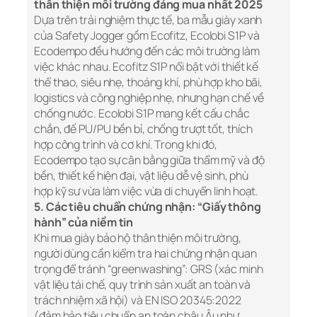
thân thiện môi trường đáng mua nhất 2025
Dựa trên trải nghiệm thực tế, ba mẫu giày xanh
của Safety Jogger gồm Ecofitz, Ecolobi S1P và
Ecodempo đều hướng đến các môi trường làm
việc khác nhau. Ecofitz S1P nổi bật với thiết kế
thể thao, siêu nhẹ, thoáng khí, phù hợp kho bãi,
logistics và công nghiệp nhẹ, nhưng hạn chế về
chống nước. Ecolobi S1P mang kết cấu chắc
chắn, đế PU/PU bền bỉ, chống trượt tốt, thích
hợp công trình và cơ khí. Trong khi đó,
Ecodempo tạo sự cân bằng giữa thẩm mỹ và độ
bền, thiết kế hiện đại, vật liệu dễ vệ sinh, phù
hợp kỹ sư vừa làm việc vừa di chuyển linh hoạt.
5. Các tiêu chuẩn chứng nhận: “Giấy thông
hành” của niềm tin
Khi mua giày bảo hộ thân thiện môi trường,
người dùng cần kiểm tra hai chứng nhận quan
trọng để tránh “greenwashing”: GRS (xác minh
vật liệu tái chế, quy trình sản xuất an toàn và
trách nhiệm xã hội) và EN ISO 20345:2022
(đảm bảo tiêu chuẩn an toàn châu Âu như