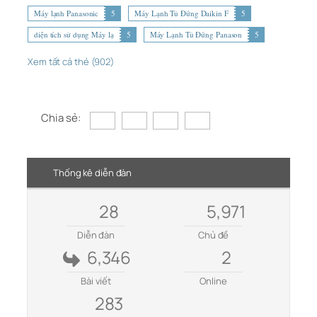
Máy lạnh Panasonic
5
Máy Lạnh Tủ Đứng Daikin F
5
diện tích sử dụng Máy lạ
5
Máy Lạnh Tủ Đứng Panason
5
Xem tất cả thẻ (902)
Chia sẻ:
Thống kê diễn đàn
28
5,971
Diễn đàn
Chủ đề
6,346
2
Bài viết
Online
283