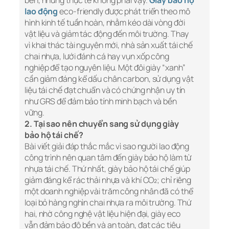
bền, nhưng thực tế không phải vậy.
Giày bảo hộ
lao động
eco-friendly được phát triển theo mô
hình kinh tế tuần hoàn, nhằm kéo dài vòng đời
vật liệu và giảm tác động đến môi trường. Thay
vì khai thác tài nguyên mới, nhà sản xuất tái chế
chai nhựa, lưới đánh cá hay vụn xốp công
nghiệp để tạo nguyên liệu. Một đôi giày “xanh”
cần giảm đáng kể dấu chân carbon, sử dụng vật
liệu tái chế đạt chuẩn và có chứng nhận uy tín
như GRS để đảm bảo tính minh bạch và bền
vững.
2. Tại sao nên chuyển sang sử dụng giày
bảo hộ tái chế?
Bài viết giải đáp thắc mắc vì sao người lao động
công trình nên quan tâm đến giày bảo hộ làm từ
nhựa tái chế. Thứ nhất, giày bảo hộ tái chế giúp
giảm đáng kể rác thải nhựa và khí CO₂; chỉ riêng
một doanh nghiệp vài trăm công nhân đã có thể
loại bỏ hàng nghìn chai nhựa ra môi trường. Thứ
hai, nhờ công nghệ vật liệu hiện đại, giày eco
vẫn đảm bảo độ bền và an toàn, đạt các tiêu