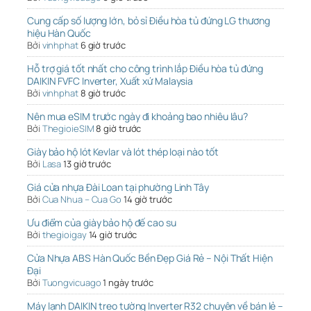
Cung cấp số lượng lớn, bỏ sỉ Điều hòa tủ đứng LG thương
hiệu Hàn Quốc
Bởi
vinhphat
6 giờ trước
Hỗ trợ giá tốt nhất cho công trình lắp Điều hòa tủ đứng
DAIKIN FVFC Inverter, Xuất xứ Malaysia
Bởi
vinhphat
8 giờ trước
Nên mua eSIM trước ngày đi khoảng bao nhiêu lâu?
Bởi
ThegioieSIM
8 giờ trước
Giày bảo hộ lót Kevlar và lót thép loại nào tốt
Bởi
Lasa
13 giờ trước
Giá cửa nhựa Đài Loan tại phường Linh Tây
Bởi
Cua Nhua – Cua Go
14 giờ trước
Ưu điểm của giày bảo hộ đế cao su
Bởi
thegioigay
14 giờ trước
Cửa Nhựa ABS Hàn Quốc Bền Đẹp Giá Rẻ – Nội Thất Hiện
Đại
Bởi
Tuongvicuago
1 ngày trước
Máy lạnh DAIKIN treo tường Inverter R32 chuyên về bán lẻ –