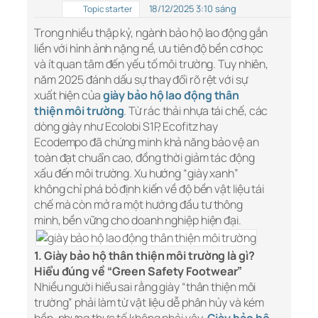
18/12/2025 3:10 sáng
Topic starter
Trong nhiều thập kỷ, ngành bảo hộ lao động gắn
liền với hình ảnh nặng nề, ưu tiên độ bền cơ học
và ít quan tâm đến yếu tố môi trường. Tuy nhiên,
năm 2025 đánh dấu sự thay đổi rõ rệt với sự
xuất hiện của
giày bảo hộ lao động thân
thiện môi trường
. Từ rác thải nhựa tái chế, các
dòng giày như Ecolobi S1P, Ecofitz hay
Ecodempo đã chứng minh khả năng bảo vệ an
toàn đạt chuẩn cao, đồng thời giảm tác động
xấu đến môi trường. Xu hướng “giày xanh”
không chỉ phá bỏ định kiến về độ bền vật liệu tái
chế mà còn mở ra một hướng đầu tư thông
minh, bền vững cho doanh nghiệp hiện đại.
1. Giày bảo hộ thân thiện môi trường là gì?
Hiểu đúng về “Green Safety Footwear”
Nhiều người hiểu sai rằng giày “thân thiện môi
trường” phải làm từ vật liệu dễ phân hủy và kém