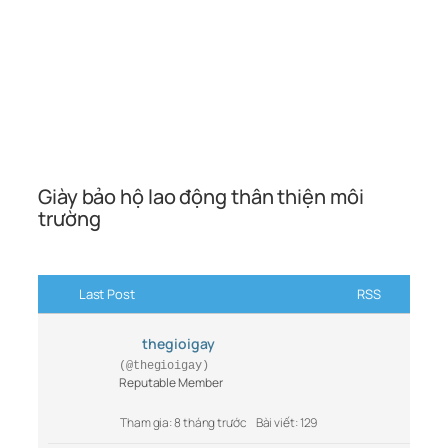
Giày bảo hộ lao động thân thiện môi
trường
Last Post
RSS
thegioigay
(@thegioigay)
Reputable Member
Tham gia: 8 tháng trước
Bài viết: 129