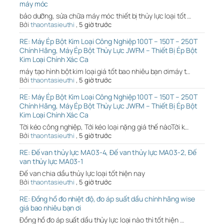
máy móc
bảo dưỡng, sửa chữa máy móc thiết bị thủy lực loại tốt …
Bởi
thaontasieuthi
,
5 giờ trước
RE: Máy Ép Bột Kim Loại Công Nghiệp 100T – 150T – 250T
Chính Hãng, Máy Ép Bột Thủy Lực JWFM – Thiết Bị Ép Bột
Kim Loại Chính Xác Ca
máy tạo hình bột kim loại giá tốt bao nhiêu bạn ơimáy t…
Bởi
thaontasieuthi
,
5 giờ trước
RE: Máy Ép Bột Kim Loại Công Nghiệp 100T – 150T – 250T
Chính Hãng, Máy Ép Bột Thủy Lực JWFM – Thiết Bị Ép Bột
Kim Loại Chính Xác Ca
Tời kéo công nghiệp, Tới kéo loại nặng giá thế nàoTời k…
Bởi
thaontasieuthi
,
5 giờ trước
RE: Đế van thủy lực MA03-4, Đế van thủy lực MA03-2, Đế
van thủy lực MA03-1
Đế van chia dầu thủy lực loại tốt hiện nay
Bởi
thaontasieuthi
,
5 giờ trước
RE: Đồng hồ đo nhiệt độ, đo áp suất dầu chính hãng wise
giá bao nhiêu bạn ơi
Đồng hồ đo áp suất dầu thủy lực loại nào thì tốt hiện …