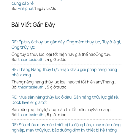
cung cấp rẻ
Bởi
vinhphat
1 ngày trước
Bài Viết Gần Đây
RE: Ép tuy ô thủy lực gần đây, Ống mềm thuỷ lực, Tuy ô là gì,
Ống thủy lực
Ống tuy ô thủy lực loại tốt hiện nay giá thế nàoỐng tuy…
Bởi
thaontasieuthi
,
4 giờ trước
RE: Thang Nâng Thủy Lực nhập khẩu giải pháp nâng hàng
nhà xưởng
Thang nâng hàng thủy lực loại nào thì tốt hiện anyThang…
Bởi
thaontasieuthi
,
5 giờ trước
RE: Mua sàn nâng thủy lực ở đâu, Sàn nâng thủy lực giá rẻ,
Dock leveler giá tốt
Sàn nâng hạ thủy lực loại nào thì tốt hiện naySàn nâng …
Bởi
thaontasieuthi
,
5 giờ trước
RE: Sửa chữa máy móc thiết bị tự động hóa, máy móc công
nghiệp, máy thủy lực, bảo dưỡng định kỳ thiết bị hệ thống