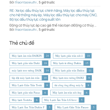
Bởi
thaontasieuthi
,
5 giờ trước
RE: Xe lọc dầu thủy lực chính hãng, Máy lọc dầu thủy lực
cho hệ thống máy ép, Máy lọc dầu thủy lực cho máy CNC,
Bộ lọc dầu thủy lực công suất lớn
Động cơ thủy lực áp cao giá thế nào bạn ơiĐộng cơ thủy …
Bởi
thaontasieuthi
,
5 giờ trước
Thẻ chủ đề
Máy lạnh âm trần DAIKIN
24
Máy lạnh giấu trần nối ố
18
Máy lạnh giấu trần Daiki
18
Máy lạnh tủ đứng Daikin
15
máy lạnh treo tường DAIK
14
Máy lạnh giấu trần Daikin
11
lắp đặt máy lạnh âm trần
10
Máy lạnh treo tường DAIKI
9
Máy Lạnh Giấu Trần Toshi
8
thi công ống đồng máy lạ
8
Máy lạnh giấu trần Panas
6
Máy lạnh âm trần nối ống
6
Máy lạnh Toshiba
6
Máy Lạnh Âm Trần LG Inve
5
Máy Lạnh Âm Trần Daikin F
5
Máy Lạnh Giấu Trần Panaso
5