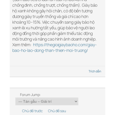
chống đinh, chống trượt, chống thấm). Giày bảo
hộ xanh không gây hôi chân, có độ bền tương
đương giày truyền thống và giá chỉ cao hơn
khoảng 10–15%. Việc chuyển sang giày bảo hộ
xanh là xu hướng tất yếu, giúp bảo vệ người lao
động đồng thời góp phần giảm thiểu tác động
môi trường và nâng cao hình ảnh doanh nghiệp.
Xem thêm:
https://thegioigiaybaoho.com/giay-
bao-ho-lao-dong-than-thien-moi-truong/
Trích dẫn
Forum Jump:
Chủ đề trước
Chủ đề sau