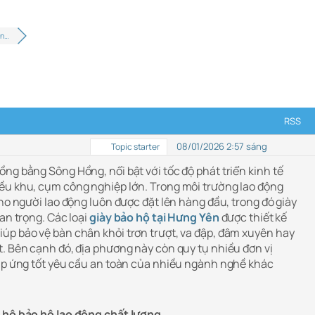
ưn…
RSS
08/01/2026 2:57 sáng
Topic starter
ng bằng Sông Hồng, nổi bật với tốc độ phát triển kinh tế
ều khu, cụm công nghiệp lớn. Trong môi trường lao động
cho người lao động luôn được đặt lên hàng đầu, trong đó giày
an trọng. Các loại
giày bảo hộ tại Hưng Yên
được thiết kế
úp bảo vệ bàn chân khỏi trơn trượt, va đập, đâm xuyên hay
t. Bên cạnh đó, địa phương này còn quy tụ nhiều đơn vị
đáp ứng tốt yêu cầu an toàn của nhiều ngành nghề khác
o hộ bảo hộ lao động chất lượng