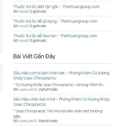
Thuốc trừ ốc diệt tận gốc – Thethuangroup.com
Bởi
nana01
2 giờ trước
Thuốc trừ ốc dễ sử dụng – Thethuangroup.com
Bởi
nana01
2 giờ trước
Thuốc trừ ốc dễ hòa tan – Thethuangroup.com
Bởi
nana01
2 giờ trước
Bài Viết Gần Đây
Dấu hiệu con bị bàn chân bẹt – Phòng Khám Cơ Xương
Khớp Usac Chiropractic
" Cơ Xương Khớp Usac Chiropractic <strong>Nhìn th…
Bởi
uyenuyen01
,
2 phút trước
Dấu hiệu chân bẹt ở trẻ – Phòng Khám Cơ Xương Khớp
Usac Chiropractic
" Usac Chiropractic Trẻ nhỏ với bàn chân bẹt thường
gặp…
Bởi
uyenuyen01
,
8 phút trước