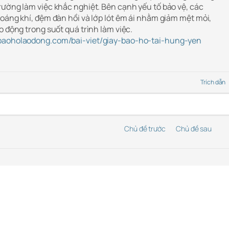
rường làm việc khắc nghiệt. Bên cạnh yếu tố bảo vệ, các
oáng khí, đệm đàn hồi và lớp lót êm ái nhằm giảm mệt mỏi,
o động trong suốt quá trình làm việc.
baoholaodong.com/bai-viet/giay-bao-ho-tai-hung-yen
Trích dẫn
Chủ đề trước
Chủ đề sau