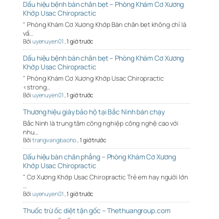
Dấu hiệu bệnh bàn chân bẹt – Phòng Khám Cơ Xương
Khớp Usac Chiropractic
" Phòng Khám Cơ Xương Khớp Bàn chân bẹt không chỉ là
vấ…
Bởi
uyenuyen01
,
1 giờ trước
Dấu hiệu bệnh bàn chân bẹt – Phòng Khám Cơ Xương
Khớp Usac Chiropractic
" Phòng Khám Cơ Xương Khớp Usac Chiropractic
<strong…
Bởi
uyenuyen01
,
1 giờ trước
Thương hiệu giày bảo hộ tại Bắc Ninh bán chạy
Bắc Ninh là trung tâm công nghiệp công nghệ cao với
nhu…
Bởi
trangvangbaoho
,
1 giờ trước
Dấu hiệu bàn chân phẳng – Phòng Khám Cơ Xương
Khớp Usac Chiropractic
" Cơ Xương Khớp Usac Chiropractic Trẻ em hay người lớn
…
Bởi
uyenuyen01
,
1 giờ trước
Thuốc trừ ốc diệt tận gốc – Thethuangroup.com