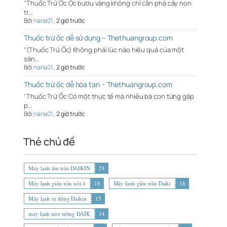
"Thuốc Trừ Ốc Ốc bươu vàng không chỉ cắn phá cây non
tr…
Bởi
nana01
,
2 giờ trước
Thuốc trừ ốc dễ sử dụng – Thethuangroup.com
"(Thuốc Trừ Ốc) Không phải lúc nào hiệu quả của một
sản…
Bởi
nana01
,
2 giờ trước
Thuốc trừ ốc dễ hòa tan – Thethuangroup.com
"Thuốc Trừ Ốc Có một thực tế mà nhiều bà con từng gặp
p…
Bởi
nana01
,
2 giờ trước
Thẻ chủ đề
Máy lạnh âm trần DAIKIN
24
Máy lạnh giấu trần nối ố
18
Máy lạnh giấu trần Daiki
18
Máy lạnh tủ đứng Daikin
15
máy lạnh treo tường DAIK
14