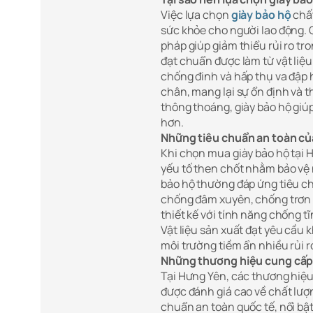
Việc lựa chọn
giày bảo hộ
chất
sức khỏe cho người lao động. G
pháp giúp giảm thiểu rủi ro t
đạt chuẩn được làm từ vật liệ
chống đinh và hấp thụ va đập 
chân, mang lại sự ổn định và 
thông thoáng, giày bảo hộ giúp
hơn.
Những tiêu chuẩn an toàn củ
Khi chọn mua giày bảo hộ tại H
yếu tố then chốt nhằm bảo vệ 
bảo hộ thường đáp ứng tiêu c
chống đâm xuyên, chống trơn t
thiết kế với tính năng chống t
Vật liệu sản xuất đạt yêu cầu 
môi trường tiềm ẩn nhiều rủi r
Những thương hiệu cung cấp 
Tại Hưng Yên, các thương hiệu
được đánh giá cao về chất lượn
chuẩn an toàn quốc tế, nổi bậ