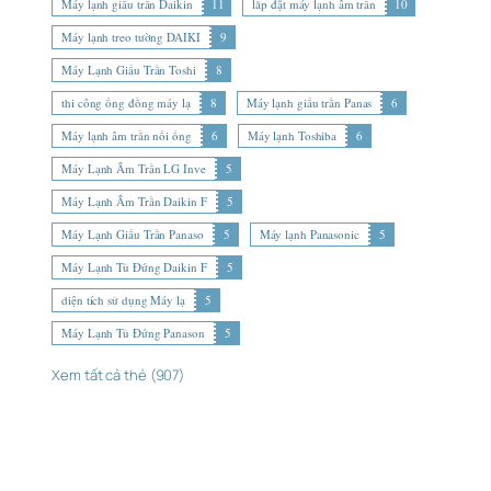
Máy lạnh giấu trần Daikin
11
lắp đặt máy lạnh âm trần
10
Máy lạnh treo tường DAIKI
9
Máy Lạnh Giấu Trần Toshi
8
thi công ống đồng máy lạ
8
Máy lạnh giấu trần Panas
6
Máy lạnh âm trần nối ống
6
Máy lạnh Toshiba
6
Máy Lạnh Âm Trần LG Inve
5
Máy Lạnh Âm Trần Daikin F
5
Máy Lạnh Giấu Trần Panaso
5
Máy lạnh Panasonic
5
Máy Lạnh Tủ Đứng Daikin F
5
diện tích sử dụng Máy lạ
5
Máy Lạnh Tủ Đứng Panason
5
Xem tất cả thẻ (907)