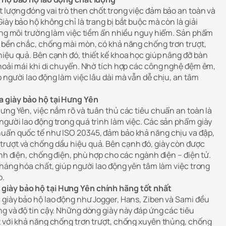
 lượng đóng vai trò then chốt trong việc đảm bảo an toàn và
iày bảo hộ không chỉ là trang bị bắt buộc mà còn là giải
rong môi trường làm việc tiềm ẩn nhiều nguy hiểm. Sản phẩm
u bền chắc, chống mài mòn, có khả năng chống trơn trượt,
hiệu quả. Bên cạnh đó, thiết kế khoa học giúp nâng đỡ bàn
thoải mái khi di chuyển. Nhờ tích hợp các công nghệ đệm êm,
 người lao động làm việc lâu dài mà vẫn dễ chịu, an tâm
a giày bảo hộ tại Hưng Yên
ưng Yên, việc nắm rõ và tuân thủ các tiêu chuẩn an toàn là
người lao động trong quá trình làm việc. Các sản phẩm giày
huẩn quốc tế như ISO 20345, đảm bảo khả năng chịu va đập,
rượt và chống dầu hiệu quả. Bên cạnh đó, giày còn được
ĩnh điện, chống điện, phù hợp cho các ngành điện – điện tử.
kháng hóa chất, giúp người lao động yên tâm làm việc trong
o.
giày bảo hộ tại Hưng Yên chính hãng tốt nhất
 giày bảo hộ lao động như Jogger, Hans, Ziben và Sami đều
g và độ tin cậy. Những dòng giày này đáp ứng các tiêu
t với khả năng chống trơn trượt, chống xuyên thủng, chống