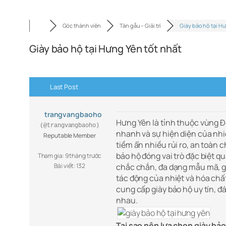
Góc thành viên
Tán gẫu – Giải trí
Giày bảo hộ tại H
Giày bảo hộ tại Hưng Yên tốt nhất
Last Post
trangvangbaoho
Hưng Yên là tỉnh thuộc vùng Đồ
(@trangvangbaoho)
nhanh và sự hiện diện của nhi
Reputable Member
tiềm ẩn nhiều rủi ro, an toàn 
bảo hộ đóng vai trò đặc biệt qu
Tham gia: 9 tháng trước
Bài viết: 132
chắc chắn, đa dạng mẫu mã, gi
tác động của nhiệt và hóa chấ
cung cấp giày bảo hộ uy tín, 
nhau.
Tại sao nên lựa chọn giày bả