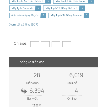
Máy Lạnh Âm Trần Daikin F
5
Máy Lạnh Giấu Trần Panaso
5
Máy lạnh Panasonic
5
Máy Lạnh Tủ Đứng Daikin F
5
diện tích sử dụng Máy lạ
5
Máy Lạnh Tủ Đứng Panason
5
Xem tất cả thẻ (907)
Chia sẻ:
Thống kê diễn đàn
28
6,019
Diễn đàn
Chủ đề
6,394
4
Bài viết
Online
283