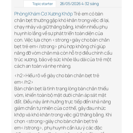
26/05/2026 4:32 sáng
Topic starter
Phòng Khám Cơ Xương Khớp
Trẻ em có bàn
chân bẹt thường gặp khó khăn trong việc đi lại,
chạy nhảy và giữ thăng bằng, khiến nhiều phụ
huynh lo lắng về sự phát triển toàn diện của
con. Việc lựa chọn <strong>giày cho bàn chân
bẹt trẻ em</strong> phù hợp không chỉ giúp
nâng đỡ vòm chân mà còn hỗ trợ điều chỉnh cấu
trúc xương, bảo vệ sức khỏe lâu dài của trẻ một
cách an toàn và nhẹ nhàng.
<h2>Hiểu rõ về giày cho bàn chân bẹt trẻ
em</h2>
Bàn chân bẹt là tình trạng lòng bàn chân thiếu
vòm, khiến toàn bộ mặt dưới chân áp sát mặt
đất. Điều này ảnh hưởng trực tiếp đến khả năng
giảm chấn tự nhiên của cơ thể, gây đau nhức
khớp và khó khăn trong việc giữ thăng bằng. Khi
chọn <strong>giày cho bàn chân bẹt trẻ
em</strong>, phụ huynh cần lưu ý các đặc