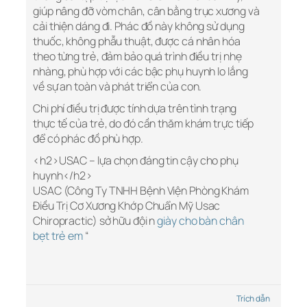
giúp nâng đỡ vòm chân, cân bằng trục xương và
cải thiện dáng đi. Phác đồ này không sử dụng
thuốc, không phẫu thuật, được cá nhân hóa
theo từng trẻ, đảm bảo quá trình điều trị nhẹ
nhàng, phù hợp với các bậc phụ huynh lo lắng
về sự an toàn và phát triển của con.
Chi phí điều trị được tính dựa trên tình trạng
thực tế của trẻ, do đó cần thăm khám trực tiếp
để có phác đồ phù hợp.
<h2>USAC – lựa chọn đáng tin cậy cho phụ
huynh</h2>
USAC (Công Ty TNHH Bệnh Viện Phòng Khám
Điều Trị Cơ Xương Khớp Chuẩn Mỹ Usac
Chiropractic) sở hữu đội n
giày cho bàn chân
bẹt trẻ em
“
Trích dẫn