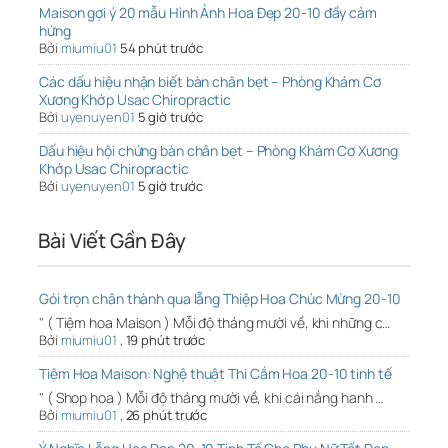
Maison gợi ý 20 mẫu Hình Ảnh Hoa Đẹp 20-10 đầy cảm
hứng
Bởi
miumiu01
54 phút trước
Các dấu hiệu nhận biết bàn chân bẹt – Phòng Khám Cơ
Xương Khớp Usac Chiropractic
Bởi
uyenuyen01
5 giờ trước
Dấu hiệu hội chứng bàn chân bẹt – Phòng Khám Cơ Xương
Khớp Usac Chiropractic
Bởi
uyenuyen01
5 giờ trước
Bài Viết Gần Đây
Gói trọn chân thành qua lẵng Thiệp Hoa Chúc Mừng 20-10
" ( Tiệm hoa Maison ) Mỗi độ tháng mười về, khi những c…
Bởi
miumiu01
,
19 phút trước
Tiệm Hoa Maison: Nghệ thuật Thi Cắm Hoa 20-10 tinh tế
" ( Shop hoa ) Mỗi độ tháng mười về, khi cái nắng hanh …
Bởi
miumiu01
,
26 phút trước