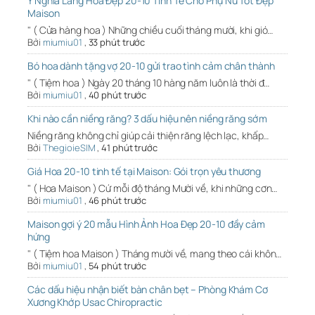
Ý Nghĩa Lẵng Hoa Đẹp 20-10 Tinh Tế Cho Phụ Nữ Tốt Đẹp
Maison
" ( Cửa hàng hoa ) Những chiều cuối tháng mười, khi gió…
Bởi
miumiu01
,
33 phút trước
Bó hoa dành tặng vợ 20-10 gửi trao tình cảm chân thành
" ( Tiệm hoa ) Ngày 20 tháng 10 hàng năm luôn là thời đ…
Bởi
miumiu01
,
40 phút trước
Khi nào cần niềng răng? 3 dấu hiệu nên niềng răng sớm
Niềng răng không chỉ giúp cải thiện răng lệch lạc, khấp…
Bởi
ThegioieSIM
,
41 phút trước
Giá Hoa 20-10 tinh tế tại Maison: Gói trọn yêu thương
" ( Hoa Maison ) Cứ mỗi độ tháng Mười về, khi những cơn…
Bởi
miumiu01
,
46 phút trước
Maison gợi ý 20 mẫu Hình Ảnh Hoa Đẹp 20-10 đầy cảm
hứng
" ( Tiệm hoa Maison ) Tháng mười về, mang theo cái khôn…
Bởi
miumiu01
,
54 phút trước
Các dấu hiệu nhận biết bàn chân bẹt – Phòng Khám Cơ
Xương Khớp Usac Chiropractic