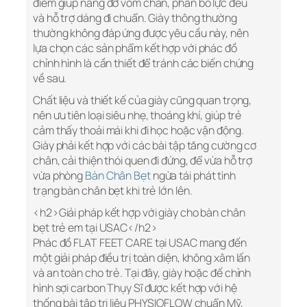
điểm giúp nâng đỡ vòm chân, phân bổ lực đều
và hỗ trợ dáng đi chuẩn. Giày thông thường
thường không đáp ứng được yêu cầu này, nên
lựa chọn các sản phẩm kết hợp với phác đồ
chỉnh hình là cần thiết để tránh các biến chứng
về sau.
Chất liệu và thiết kế của giày cũng quan trọng,
nên ưu tiên loại siêu nhẹ, thoáng khí, giúp trẻ
cảm thấy thoải mái khi đi học hoặc vận động.
Giày phải kết hợp với các bài tập tăng cường cơ
chân, cải thiện thói quen đi đứng, để vừa hỗ trợ
vừa phòng
Bàn Chân Bẹt
ngừa tái phát tình
trạng bàn chân bẹt khi trẻ lớn lên.
<h2>Giải pháp kết hợp với giày cho bàn chân
bẹt trẻ em tại USAC</h2>
Phác đồ FLAT FEET CARE tại USAC mang đến
một giải pháp điều trị toàn diện, không xâm lấn
và an toàn cho trẻ. Tại đây, giày hoặc đế chỉnh
hình sợi carbon Thụy Sĩ được kết hợp với hệ
thống bài tập trị liệu PHYSIOFLOW chuẩn Mỹ,