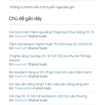
Không có thành viên trực tuyến ngay bây giờ
Chủ đề gần đây
Gói trọn chân thành qua lẵng Thiệp Hoa Chúc Mừng 20-10
Bởi
miumiu01
19 phút trước
Tiệm Hoa Maison: Nghệ thuật Thi Cắm Hoa 20-10 tinh tế
Bởi
miumiu01
26 phút trước
Ý Nghĩa Lẵng Hoa Đẹp 20-10 Tinh Tế Cho Phụ Nữ Tốt Đẹp
Maison
Bởi
miumiu01
33 phút trước
Bó hoa dành tặng vợ 20-10 gửi trao tình cảm chân thành
Bởi
miumiu01
40 phút trước
Khi nào cần niềng răng? 3 dấu hiệu nên niềng răng sớm
Bởi
ThegioieSIM
41 phút trước
Giá Hoa 20-10 tinh tế tại Maison: Gói trọn yêu thương
Bởi
miumiu01
46 phút trước