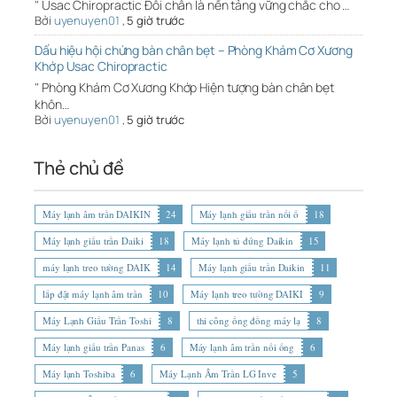
" Usac Chiropractic Đôi chân là nền tảng vững chắc cho …
Bởi
uyenuyen01
,
5 giờ trước
Dấu hiệu hội chứng bàn chân bẹt – Phòng Khám Cơ Xương
Khớp Usac Chiropractic
" Phòng Khám Cơ Xương Khớp Hiện tượng bàn chân bẹt
khôn…
Bởi
uyenuyen01
,
5 giờ trước
Thẻ chủ đề
Máy lạnh âm trần DAIKIN
24
Máy lạnh giấu trần nối ố
18
Máy lạnh giấu trần Daiki
18
Máy lạnh tủ đứng Daikin
15
máy lạnh treo tường DAIK
14
Máy lạnh giấu trần Daikin
11
lắp đặt máy lạnh âm trần
10
Máy lạnh treo tường DAIKI
9
Máy Lạnh Giấu Trần Toshi
8
thi công ống đồng máy lạ
8
Máy lạnh giấu trần Panas
6
Máy lạnh âm trần nối ống
6
Máy lạnh Toshiba
6
Máy Lạnh Âm Trần LG Inve
5