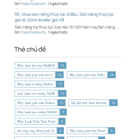
Bởi
thaontasieuthi
,
1 ngày trước
RE: Mua sàn nâng thủy lực ở đâu, Sàn nâng thủy lực
giá rẻ, Dock leveler giá tốt
Sàn nâng hạ thủy lực loại nào thì tốt hiện naySàn nâng …
Bởi
thaontasieuthi
,
1 ngày trước
Thẻ chủ đề
Máy lạnh âm trần DAIKIN
24
Máy lạnh giấu trần nối ố
18
Máy lạnh giấu trần Daiki
18
Máy lạnh tủ đứng Daikin
15
máy lạnh treo tường DAIK
14
Máy lạnh giấu trần Daikin
11
lắp đặt máy lạnh âm trần
10
Máy lạnh treo tường DAIKI
9
Máy Lạnh Giấu Trần Toshi
8
thi công ống đồng máy lạ
8
Máy lạnh giấu trần Panas
6