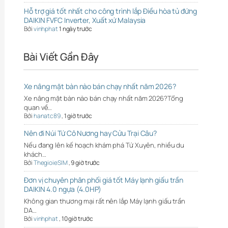
Hỗ trợ giá tốt nhất cho công trình lắp Điều hòa tủ đứng
DAIKIN FVFC Inverter, Xuất xứ Malaysia
Bởi
vinhphat
1 ngày trước
Bài Viết Gần Đây
Xe nâng mặt bàn nào bán chạy nhất năm 2026?
Xe nâng mặt bàn nào bán chạy nhất năm 2026?Tổng
quan về…
Bởi
hanatc89
,
1 giờ trước
Nên đi Núi Tứ Cô Nương hay Cửu Trại Câu?
Nếu đang lên kế hoạch khám phá Tứ Xuyên, nhiều du
khách…
Bởi
ThegioieSIM
,
9 giờ trước
Đơn vị chuyên phân phối giá tốt Máy lạnh giấu trần
DAIKIN 4.0 ngựa (4.0HP)
Không gian thương mại rất nên lắp Máy lạnh giấu trần
DA…
Bởi
vinhphat
,
10 giờ trước