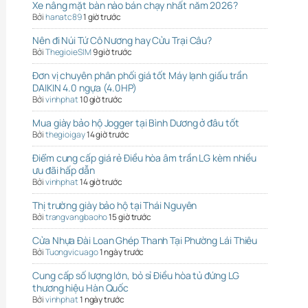
Xe nâng mặt bàn nào bán chạy nhất năm 2026?
Bởi
hanatc89
1 giờ trước
Nên đi Núi Tứ Cô Nương hay Cửu Trại Câu?
Bởi
ThegioieSIM
9 giờ trước
Đơn vị chuyên phân phối giá tốt Máy lạnh giấu trần
DAIKIN 4.0 ngựa (4.0HP)
Bởi
vinhphat
10 giờ trước
Mua giày bảo hộ Jogger tại Bình Dương ở đâu tốt
Bởi
thegioigay
14 giờ trước
Điểm cung cấp giá rẻ Điều hòa âm trần LG kèm nhiều
ưu đãi hấp dẫn
Bởi
vinhphat
14 giờ trước
Thị trường giày bảo hộ tại Thái Nguyên
Bởi
trangvangbaoho
15 giờ trước
Cửa Nhựa Đài Loan Ghép Thanh Tại Phường Lái Thiêu
Bởi
Tuongvicuago
1 ngày trước
Cung cấp số lượng lớn, bỏ sỉ Điều hòa tủ đứng LG
thương hiệu Hàn Quốc
Bởi
vinhphat
1 ngày trước