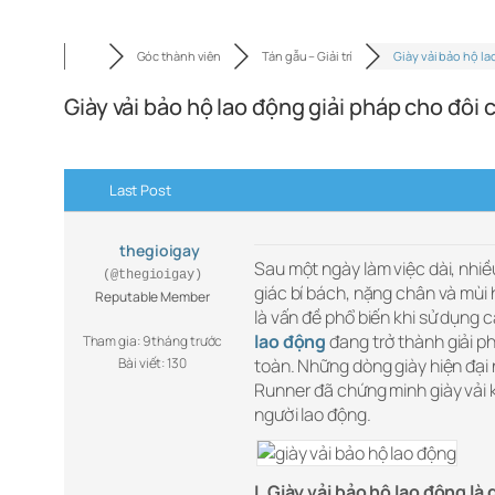
Góc thành viên
Tán gẫu – Giải trí
Giày vải bảo hộ la
Giày vải bảo hộ lao động giải pháp cho đôi 
Last Post
thegioigay
Sau một ngày làm việc dài, nhi
(@thegioigay)
giác bí bách, nặng chân và mùi 
Reputable Member
là vấn đề phổ biến khi sử dụng c
lao động
đang trở thành giải p
Tham gia: 9 tháng trước
Bài viết: 130
toàn. Những dòng giày hiện đạ
Runner đã chứng minh giày vải 
người lao động.
I. Giày vải bảo hộ lao động là 