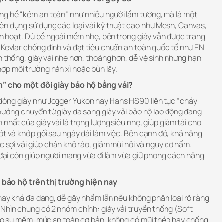
ng hề “kém an toàn” như nhiều người lầm tưởng, mà là một
ên dụng sử dụng các loại vải kỹ thuật cao như Mesh, Canvas,
inh hoạt. Dù bề ngoài mềm nhẹ, bên trong giày vẫn được trang
 Kevlar chống đinh và đạt tiêu chuẩn an toàn quốc tế như EN
n thống, giày vải nhẹ hơn, thoáng hơn, dễ vệ sinh nhưng hạn
p môi trường hàn xì hoặc bùn lầy.
ền” cho một đôi giày bảo hộ bằng vải?
dòng giày như Jogger Yukon hay Hans HS90 liên tục “cháy
 hướng chuyển từ giày da sang giày vải bảo hộ lao động đang
nhất của giày vải là trọng lượng siêu nhẹ, giúp giảm tải cho
ót và khớp gối sau ngày dài làm việc. Bên cạnh đó, khả năng
c sợi vải giúp chân khô ráo, giảm mùi hôi và nguy cơ nấm.
n đại còn giúp người mang vừa đi làm vừa giữ phong cách năng
ải bảo hộ trên thị trường hiện nay
 nay khá đa dạng, dễ gây nhầm lẫn nếu không phân loại rõ ràng
 Nhìn chung có 2 nhóm chính: giày vải truyền thống (Soft
 cao su mềm, mức an toàn cơ bản, không có mũi thép hay chống