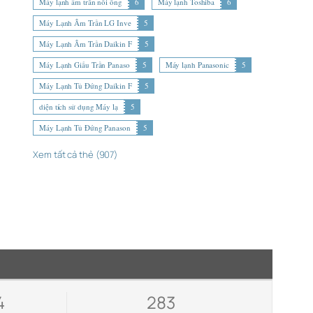
Máy lạnh âm trần nối ống
6
Máy lạnh Toshiba
6
Máy Lạnh Âm Trần LG Inve
5
Máy Lạnh Âm Trần Daikin F
5
Máy Lạnh Giấu Trần Panaso
5
Máy lạnh Panasonic
5
Máy Lạnh Tủ Đứng Daikin F
5
diện tích sử dụng Máy lạ
5
Máy Lạnh Tủ Đứng Panason
5
Xem tất cả thẻ (907)
4
283