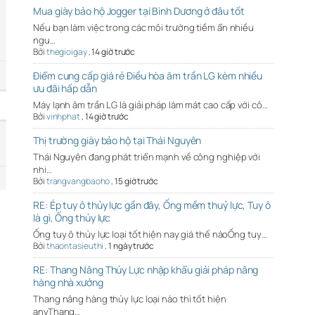
Mua giày bảo hộ Jogger tại Bình Dương ở đâu tốt
Nếu bạn làm việc trong các môi trường tiềm ẩn nhiều
ngu…
Bởi
thegioigay
,
14 giờ trước
Điểm cung cấp giá rẻ Điều hòa âm trần LG kèm nhiều
ưu đãi hấp dẫn
Máy lạnh âm trần LG là giải pháp làm mát cao cấp với cô…
Bởi
vinhphat
,
14 giờ trước
Thị trường giày bảo hộ tại Thái Nguyên
Thái Nguyên đang phát triển mạnh về công nghiệp với
nhi…
Bởi
trangvangbaoho
,
15 giờ trước
RE: Ép tuy ô thủy lực gần đây, Ống mềm thuỷ lực, Tuy ô
là gì, Ống thủy lực
Ống tuy ô thủy lực loại tốt hiện nay giá thế nàoỐng tuy…
Bởi
thaontasieuthi
,
1 ngày trước
RE: Thang Nâng Thủy Lực nhập khẩu giải pháp nâng
hàng nhà xưởng
Thang nâng hàng thủy lực loại nào thì tốt hiện
anyThang…