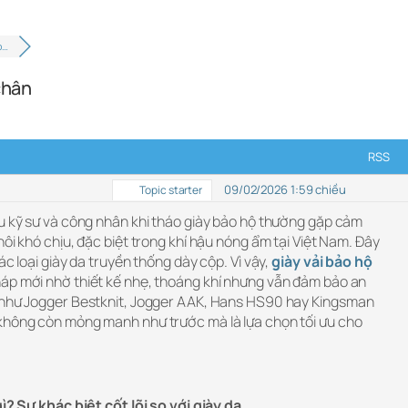
o…
chân
RSS
09/02/2026 1:59 chiều
Topic starter
ều kỹ sư và công nhân khi tháo giày bảo hộ thường gặp cảm
hôi khó chịu, đặc biệt trong khí hậu nóng ẩm tại Việt Nam. Đây
ác loại giày da truyền thống dày cộp. Vì vậy,
giày vải bảo hộ
háp mới nhờ thiết kế nhẹ, thoáng khí nhưng vẫn đảm bảo an
i như Jogger Bestknit, Jogger AAK, Hans HS90 hay Kingsman
không còn mỏng manh như trước mà là lựa chọn tối ưu cho
gì? Sự khác biệt cốt lõi so với giày da