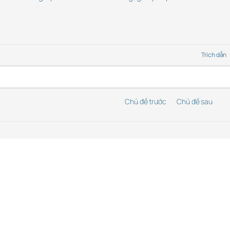
Trích dẫn
Chủ đề trước
Chủ đề sau