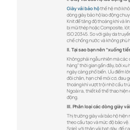
Giày vải bảo hộ
thế hệ mới khô
dòng giày bảo hộ lao động chuy
Knit để tăng độ thoáng khí và l
bị mũi thép hoặc Composite, lót
ISO 20345. So với giày da truyề
chế chống nước và không phù hợ
II. Tại sao bạn nên “xuống ti
Không phải ngẫu nhiên mà các 
hàng” thời gian gần đây, bởi xu
ngày càng phổ biến. Ưu điểm lớn 
đôi chân, hạn chế mỏi cơ, đau g
thoáng khí vượt trội nhờ cấu trú
Ngoài ra, thiết kế thể thao hiệ
động.
III. Phân loại các dòng giày v
Thị trường giày vải bảo hộ hiện
theo cấu tạo và mức độ bảo vệ.
Sole) với thân vải bạt dày, đế