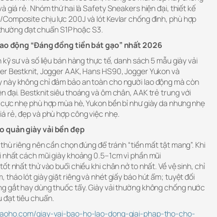
à giá rẻ. Nhóm thứ hai là Safety Sneakers hiện đại, thiết kế
Composite chịu lực 200J và lót Kevlar chống đinh, phù hợp
và thường đạt chuẩn S1P hoặc S3.
ộ lao động “Đáng đồng tiền bát gạo” nhất 2026
 kỹ sư và số liệu bán hàng thực tế, danh sách 5 mẫu giày vải
ger Bestknit, Jogger AAK, Hans HS90, Jogger Yukon và
 này không chỉ đảm bảo an toàn cho người lao động mà còn
n đại. Bestknit siêu thoáng và ôm chân, AAK trẻ trung với
 cực nhẹ phù hợp mùa hè, Yukon bền bỉ như giày da nhưng nhẹ
á rẻ, đẹp và phù hợp công việc nhẹ.
o quản giày vải bền đẹp
 thù riêng nên cần chọn đúng để tránh “tiền mất tật mang”. Khi
i nhất cách mũi giày khoảng 0.5–1cm vì phần mũi
ốt nhất thử vào buổi chiều khi chân nở to nhất. Về vệ sinh, chỉ
tháo lót giày giặt riêng và nhét giấy báo hút ẩm; tuyệt đối
ng gắt hay dùng thuốc tẩy. Giày vải thường không chống nước
 đạt tiêu chuẩn.
ybaoho.com/giay-vai-bao-ho-lao-dong-giai-phap-tho-cho-