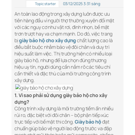
03/12/2025 3:31 sáng
Topic starter
An toàn lao động trong xây dựng luôn được ưu
tiên hàng đầu vì người thợ thường xuyên đối mặt
với các nguy cơ như vật rơi, đinh nhọn, bề mặt
trơn trượt hay va chạm mạnh. Do đó, việc trang
bị
giày bảo hộ cho xây dựng
chất lượng cao là
điều bắt buộc nhằm bảo vệ đôi chân và duy trì
hiệu suất làm việc. Thị trường hiện có nhiều loại
giày bảo hộ, nhưng để lựa chọn đúng thương
hiệu uy tín, người dùng cần nắm rõ các tiêu chí
cần thiết và đặc thù của môi trường công trình
xây dựng.
1. Vì sao phải sử dụng giày bảo hộ cho xây
dựng?
Công trình xây dựng là môi trường tiềm ẩn nhiều
rủi ro, đặc biệt với đôi chân – bộ phận tiếp xúc
trực tiếp với bề mặt thi công.
Giày bảo hộ
đạt
chuẩn giúp bảo vệ người lao động trước va đập