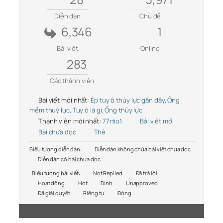
Diễn đàn
Chủ đề
6,346
1
Bài viết
Online
283
Các thành viên
Bài viết mới nhất:
Ép tuy ô thủy lực gần đây, Ống
mềm thuỷ lực, Tuy ô là gì, Ống thủy lực
Thành viên mới nhất:
77rtio1
Bài viết mới
Bài chưa đọc
Thẻ
Biểu tượng diễn đàn:
Diễn đàn không chứa bài viết chưa đọc
Diễn đàn có bài chưa đọc
Biểu tượng bài viết:
Not Replied
Đã trả lời
Hoạt động
Hot
Dính
Unapproved
Đã giải quyết
Riêng tư
Đóng