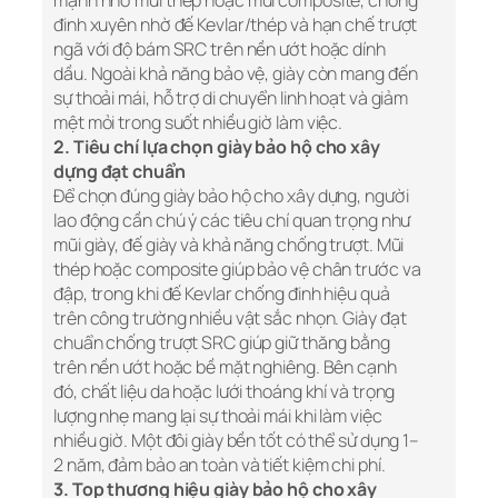
mạnh nhờ mũi thép hoặc mũi composite, chống
đinh xuyên nhờ đế Kevlar/thép và hạn chế trượt
ngã với độ bám SRC trên nền ướt hoặc dính
dầu. Ngoài khả năng bảo vệ, giày còn mang đến
sự thoải mái, hỗ trợ di chuyển linh hoạt và giảm
mệt mỏi trong suốt nhiều giờ làm việc.
2. Tiêu chí lựa chọn giày bảo hộ cho xây
dựng đạt chuẩn
Để chọn đúng giày bảo hộ cho xây dựng, người
lao động cần chú ý các tiêu chí quan trọng như
mũi giày, đế giày và khả năng chống trượt. Mũi
thép hoặc composite giúp bảo vệ chân trước va
đập, trong khi đế Kevlar chống đinh hiệu quả
trên công trường nhiều vật sắc nhọn. Giày đạt
chuẩn chống trượt SRC giúp giữ thăng bằng
trên nền ướt hoặc bề mặt nghiêng. Bên cạnh
đó, chất liệu da hoặc lưới thoáng khí và trọng
lượng nhẹ mang lại sự thoải mái khi làm việc
nhiều giờ. Một đôi giày bền tốt có thể sử dụng 1–
2 năm, đảm bảo an toàn và tiết kiệm chi phí.
3. Top thương hiệu giày bảo hộ cho xây