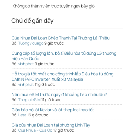
Không có thành viên trực tuyến ngay bây giờ
Chủ đề gần đây
Cửa Nhựa Đài Loan Ghép Thanh Tại Phường Lái Thiêu
Bởi
Tuongvicuago
9 giờ trước
Cung cấp số lượng lớn, bỏ sỉ Điều hòa tủ đứng LG thương
hiệu Hàn Quốc
Bởi
vinhphat
9 giờ trước
Hỗ trợ giá tốt nhất cho công trình lắp Điều hòa tủ đứng
DAIKIN FVFC Inverter, Xuất xứ Malaysia
Bởi
vinhphat
11 giờ trước
Nên mua eSIM trước ngày đi khoảng bao nhiêu lâu?
Bởi
ThegioieSIM
11 giờ trước
Giày bảo hộ lót Kevlar và lót thép loại nào tốt
Bởi
Lasa
16 giờ trước
Giá cửa nhựa Đài Loan tại phường Linh Tây
Bởi
Cua Nhua – Cua Go
17 giờ trước