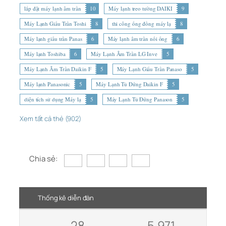
lắp đặt máy lạnh âm trần
10
Máy lạnh treo tường DAIKI
9
Máy Lạnh Giấu Trần Toshi
8
thi công ống đồng máy lạ
8
Máy lạnh giấu trần Panas
6
Máy lạnh âm trần nối ống
6
Máy lạnh Toshiba
6
Máy Lạnh Âm Trần LG Inve
5
Máy Lạnh Âm Trần Daikin F
5
Máy Lạnh Giấu Trần Panaso
5
Máy lạnh Panasonic
5
Máy Lạnh Tủ Đứng Daikin F
5
diện tích sử dụng Máy lạ
5
Máy Lạnh Tủ Đứng Panason
5
Xem tất cả thẻ (902)
Chia sẻ:
Thống kê diễn đàn
28
5,971