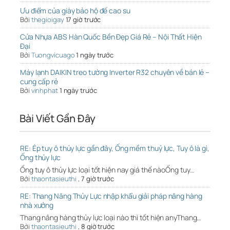
Ưu điểm của giày bảo hộ đế cao su
Bởi
thegioigay
17 giờ trước
Cửa Nhựa ABS Hàn Quốc Bền Đẹp Giá Rẻ – Nội Thất Hiện
Đại
Bởi
Tuongvicuago
1 ngày trước
Máy lạnh DAIKIN treo tường Inverter R32 chuyên về bán lẻ –
cung cấp rẻ
Bởi
vinhphat
1 ngày trước
Bài Viết Gần Đây
RE: Ép tuy ô thủy lực gần đây, Ống mềm thuỷ lực, Tuy ô là gì,
Ống thủy lực
Ống tuy ô thủy lực loại tốt hiện nay giá thế nàoỐng tuy…
Bởi
thaontasieuthi
,
7 giờ trước
RE: Thang Nâng Thủy Lực nhập khẩu giải pháp nâng hàng
nhà xưởng
Thang nâng hàng thủy lực loại nào thì tốt hiện anyThang…
Bởi
thaontasieuthi
,
8 giờ trước