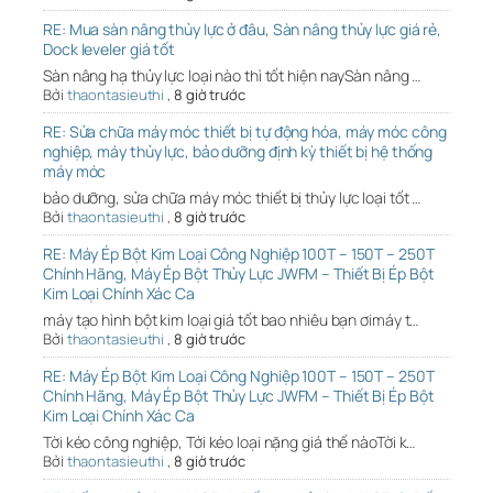
RE: Mua sàn nâng thủy lực ở đâu, Sàn nâng thủy lực giá rẻ,
Dock leveler giá tốt
Sàn nâng hạ thủy lực loại nào thì tốt hiện naySàn nâng …
Bởi
thaontasieuthi
,
8 giờ trước
RE: Sửa chữa máy móc thiết bị tự động hóa, máy móc công
nghiệp, máy thủy lực, bảo dưỡng định kỳ thiết bị hệ thống
máy móc
bảo dưỡng, sửa chữa máy móc thiết bị thủy lực loại tốt …
Bởi
thaontasieuthi
,
8 giờ trước
RE: Máy Ép Bột Kim Loại Công Nghiệp 100T – 150T – 250T
Chính Hãng, Máy Ép Bột Thủy Lực JWFM – Thiết Bị Ép Bột
Kim Loại Chính Xác Ca
máy tạo hình bột kim loại giá tốt bao nhiêu bạn ơimáy t…
Bởi
thaontasieuthi
,
8 giờ trước
RE: Máy Ép Bột Kim Loại Công Nghiệp 100T – 150T – 250T
Chính Hãng, Máy Ép Bột Thủy Lực JWFM – Thiết Bị Ép Bột
Kim Loại Chính Xác Ca
Tời kéo công nghiệp, Tới kéo loại nặng giá thế nàoTời k…
Bởi
thaontasieuthi
,
8 giờ trước