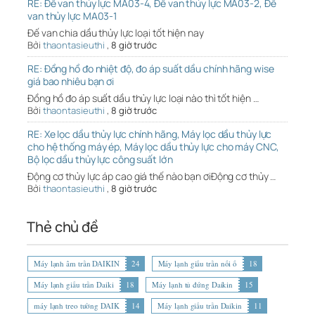
RE: Đế van thủy lực MA03-4, Đế van thủy lực MA03-2, Đế
van thủy lực MA03-1
Đế van chia dầu thủy lực loại tốt hiện nay
Bởi
thaontasieuthi
,
8 giờ trước
RE: Đồng hồ đo nhiệt độ, đo áp suất dầu chính hãng wise
giá bao nhiêu bạn ơi
Đồng hồ đo áp suất dầu thủy lực loại nào thì tốt hiện …
Bởi
thaontasieuthi
,
8 giờ trước
RE: Xe lọc dầu thủy lực chính hãng, Máy lọc dầu thủy lực
cho hệ thống máy ép, Máy lọc dầu thủy lực cho máy CNC,
Bộ lọc dầu thủy lực công suất lớn
Động cơ thủy lực áp cao giá thế nào bạn ơiĐộng cơ thủy …
Bởi
thaontasieuthi
,
8 giờ trước
Thẻ chủ đề
Máy lạnh âm trần DAIKIN
24
Máy lạnh giấu trần nối ố
18
Máy lạnh giấu trần Daiki
18
Máy lạnh tủ đứng Daikin
15
máy lạnh treo tường DAIK
14
Máy lạnh giấu trần Daikin
11