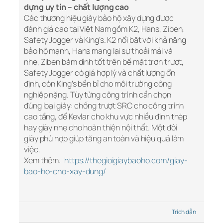
dựng uy tín – chất lượng cao
Các thương hiệu giày bảo hộ xây dựng được
đánh giá cao tại Việt Nam gồm K2, Hans, Ziben,
Safety Jogger và King’s. K2 nổi bật với khả năng
bảo hộ mạnh, Hans mang lại sự thoải mái và
nhẹ, Ziben bám dính tốt trên bề mặt trơn trượt,
Safety Jogger có giá hợp lý và chất lượng ổn
định, còn King’s bền bỉ cho môi trường công
nghiệp nặng. Tùy từng công trình cần chọn
đúng loại giày: chống trượt SRC cho công trình
cao tầng, đế Kevlar cho khu vực nhiều đinh thép
hay giày nhẹ cho hoàn thiện nội thất. Một đôi
giày phù hợp giúp tăng an toàn và hiệu quả làm
việc.
Xem thêm:
https://thegioigiaybaoho.com/giay-
bao-ho-cho-xay-dung/
Trích dẫn