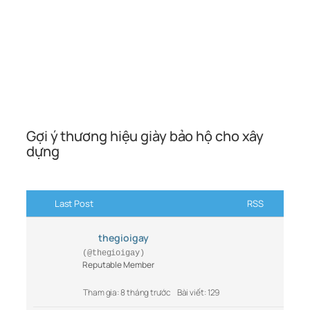
Gợi ý thương hiệu giày bảo hộ cho xây
dựng
Last Post
RSS
thegioigay
(@thegioigay)
Reputable Member
Tham gia: 8 tháng trước
Bài viết: 129