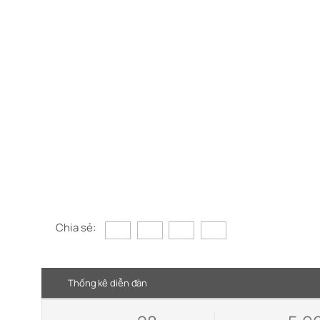
Chia sẻ:
Thống kê diễn đàn