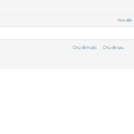
Trích dẫn
Chủ đề trước
Chủ đề sau