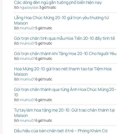
Các dòng đèn ngủ gắn tường phổ biến hiện nay
Bởi
nguoiaylaai
3 giờ trước
Lẵng Hoa Chúc Mừng 20-10 gửi trọn yêu thương từ
Maison
Bởi
miumiu01
5 giờ trước
Gói trọn chân tình qua mẫu Hoa Tiền 20-10 đầy tinh tế
Bởi
miumiu01
5 giờ trước
Gói trọn chân thành khi Tặng Hoa 20-10 Cho Người Yêu
Bởi
miumiu01
6 giờ trước
Hoa Mừng 20-10 gửi trao nét thanh tao tại Tiệm Hoa
Maison
Bởi
miumiu01
6 giờ trước
Gói trọn chân thành qua từng Ảnh Hoa Chúc Mừng 20-
10
Bởi
miumiu01
6 giờ trước
Tự tay làm hoa tặng mẹ 20-10: Gửi trao chân thành tại
Maison
Bởi
miumiu01
6 giờ trước
Dấu hiệu của bàn chân bẹt ở trẻ – Phòng Khám Cơ