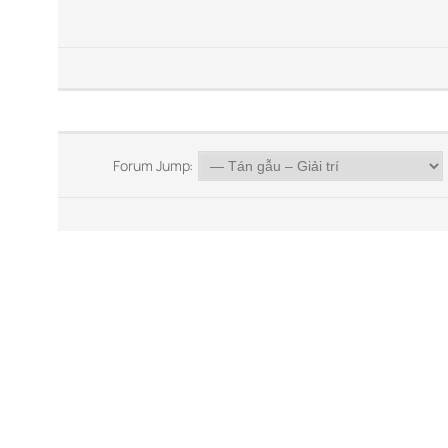
Forum Jump: