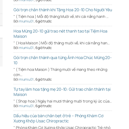
Gói trọn chân thành khi Tặng Hoa 20-10 Cho Người Yêu
" ( Tiệm hoa ) Mỗi độ tháng Mười về, khi cái nắng hanh …
Bởi
miumiu01
,
6 giờ trước
Hoa Mừng 20-10 gửi trao nét thanh tao tại Tiệm Hoa
Maison
" ( Hoa Maison ) Mỗi độ tháng mười về, khi cái nắng han…
Bởi
miumiu01
,
6 giờ trước
Gói trọn chân thành qua từng Ảnh Hoa Chúc Mừng 20-
10
" ( Tiệm hoa Maison ) Tháng mười về mang theo những
cơn…
Bởi
miumiu01
,
6 giờ trước
Tự tay làm hoa tặng mẹ 20-10: Gửi trao chân thành tại
Maison
" ( Shop hoa ) Ngày hai mươi tháng mười trong ký ức của…
Bởi
miumiu01
,
6 giờ trước
Dấu hiệu của bàn chân bẹt ở trẻ – Phòng Khám Cơ
Xương Khớp Usac Chiropractic
" Phòng Khám Cơ Xương Khớp Usac Chiropractic Trẻ nhỏ