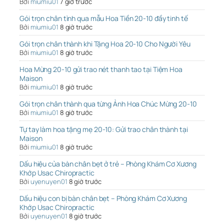
Bởi
miumiu01
7 giờ trước
Gói trọn chân tình qua mẫu Hoa Tiền 20-10 đầy tinh tế
Bởi
miumiu01
8 giờ trước
Gói trọn chân thành khi Tặng Hoa 20-10 Cho Người Yêu
Bởi
miumiu01
8 giờ trước
Hoa Mừng 20-10 gửi trao nét thanh tao tại Tiệm Hoa
Maison
Bởi
miumiu01
8 giờ trước
Gói trọn chân thành qua từng Ảnh Hoa Chúc Mừng 20-10
Bởi
miumiu01
8 giờ trước
Tự tay làm hoa tặng mẹ 20-10: Gửi trao chân thành tại
Maison
Bởi
miumiu01
8 giờ trước
Dấu hiệu của bàn chân bẹt ở trẻ – Phòng Khám Cơ Xương
Khớp Usac Chiropractic
Bởi
uyenuyen01
8 giờ trước
Dấu hiệu con bị bàn chân bẹt – Phòng Khám Cơ Xương
Khớp Usac Chiropractic
Bởi
uyenuyen01
8 giờ trước