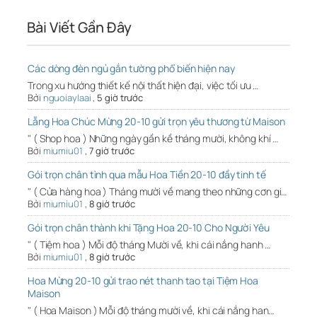
Bài Viết Gần Đây
Các dòng đèn ngủ gắn tường phổ biến hiện nay
Trong xu hướng thiết kế nội thất hiện đại, việc tối ưu …
Bởi
nguoiaylaai
,
5 giờ trước
Lẵng Hoa Chúc Mừng 20-10 gửi trọn yêu thương từ Maison
" ( Shop hoa ) Những ngày gần kề tháng mười, không khí …
Bởi
miumiu01
,
7 giờ trước
Gói trọn chân tình qua mẫu Hoa Tiền 20-10 đầy tinh tế
" ( Cửa hàng hoa ) Tháng mười về mang theo những cơn gi…
Bởi
miumiu01
,
8 giờ trước
Gói trọn chân thành khi Tặng Hoa 20-10 Cho Người Yêu
" ( Tiệm hoa ) Mỗi độ tháng Mười về, khi cái nắng hanh …
Bởi
miumiu01
,
8 giờ trước
Hoa Mừng 20-10 gửi trao nét thanh tao tại Tiệm Hoa
Maison
" ( Hoa Maison ) Mỗi độ tháng mười về, khi cái nắng han…