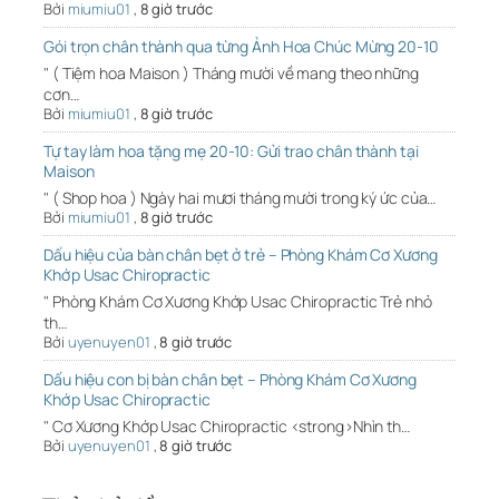
Bởi
miumiu01
,
8 giờ trước
Gói trọn chân thành qua từng Ảnh Hoa Chúc Mừng 20-10
" ( Tiệm hoa Maison ) Tháng mười về mang theo những
cơn…
Bởi
miumiu01
,
8 giờ trước
Tự tay làm hoa tặng mẹ 20-10: Gửi trao chân thành tại
Maison
" ( Shop hoa ) Ngày hai mươi tháng mười trong ký ức của…
Bởi
miumiu01
,
8 giờ trước
Dấu hiệu của bàn chân bẹt ở trẻ – Phòng Khám Cơ Xương
Khớp Usac Chiropractic
" Phòng Khám Cơ Xương Khớp Usac Chiropractic Trẻ nhỏ
th…
Bởi
uyenuyen01
,
8 giờ trước
Dấu hiệu con bị bàn chân bẹt – Phòng Khám Cơ Xương
Khớp Usac Chiropractic
" Cơ Xương Khớp Usac Chiropractic <strong>Nhìn th…
Bởi
uyenuyen01
,
8 giờ trước