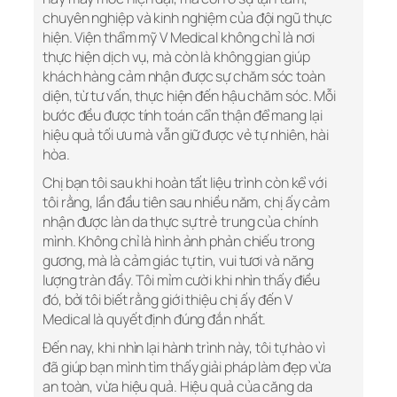
chuyên nghiệp và kinh nghiệm của đội ngũ thực
hiện. Viện thẩm mỹ V Medical không chỉ là nơi
thực hiện dịch vụ, mà còn là không gian giúp
khách hàng cảm nhận được sự chăm sóc toàn
diện, từ tư vấn, thực hiện đến hậu chăm sóc. Mỗi
bước đều được tính toán cẩn thận để mang lại
hiệu quả tối ưu mà vẫn giữ được vẻ tự nhiên, hài
hòa.
Chị bạn tôi sau khi hoàn tất liệu trình còn kể với
tôi rằng, lần đầu tiên sau nhiều năm, chị ấy cảm
nhận được làn da thực sự trẻ trung của chính
mình. Không chỉ là hình ảnh phản chiếu trong
gương, mà là cảm giác tự tin, vui tươi và năng
lượng tràn đầy. Tôi mỉm cười khi nhìn thấy điều
đó, bởi tôi biết rằng giới thiệu chị ấy đến V
Medical là quyết định đúng đắn nhất.
Đến nay, khi nhìn lại hành trình này, tôi tự hào vì
đã giúp bạn mình tìm thấy giải pháp làm đẹp vừa
an toàn, vừa hiệu quả. Hiệu quả của căng da