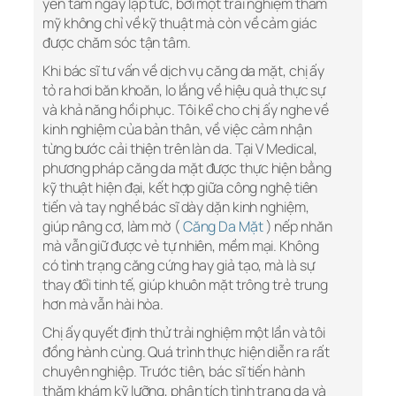
yên tâm ngay lập tức, bởi một trải nghiệm thẩm
mỹ không chỉ về kỹ thuật mà còn về cảm giác
được chăm sóc tận tâm.
Khi bác sĩ tư vấn về dịch vụ căng da mặt, chị ấy
tỏ ra hơi băn khoăn, lo lắng về hiệu quả thực sự
và khả năng hồi phục. Tôi kể cho chị ấy nghe về
kinh nghiệm của bản thân, về việc cảm nhận
từng bước cải thiện trên làn da. Tại V Medical,
phương pháp căng da mặt được thực hiện bằng
kỹ thuật hiện đại, kết hợp giữa công nghệ tiên
tiến và tay nghề bác sĩ dày dặn kinh nghiệm,
giúp nâng cơ, làm mờ (
Căng Da Mặt
) nếp nhăn
mà vẫn giữ được vẻ tự nhiên, mềm mại. Không
có tình trạng căng cứng hay giả tạo, mà là sự
thay đổi tinh tế, giúp khuôn mặt trông trẻ trung
hơn mà vẫn hài hòa.
Chị ấy quyết định thử trải nghiệm một lần và tôi
đồng hành cùng. Quá trình thực hiện diễn ra rất
chuyên nghiệp. Trước tiên, bác sĩ tiến hành
thăm khám kỹ lưỡng, phân tích tình trạng da và