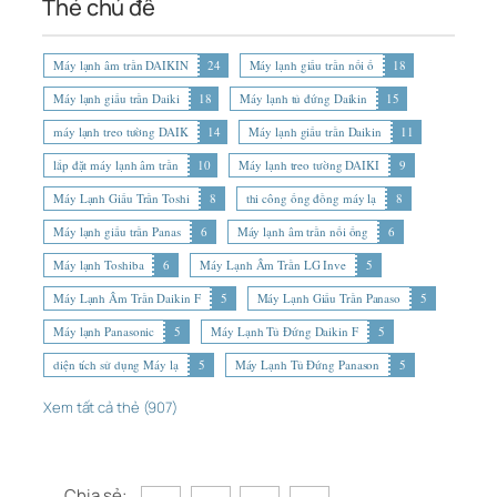
Thẻ chủ đề
Máy lạnh âm trần DAIKIN
24
Máy lạnh giấu trần nối ố
18
Máy lạnh giấu trần Daiki
18
Máy lạnh tủ đứng Daikin
15
máy lạnh treo tường DAIK
14
Máy lạnh giấu trần Daikin
11
lắp đặt máy lạnh âm trần
10
Máy lạnh treo tường DAIKI
9
Máy Lạnh Giấu Trần Toshi
8
thi công ống đồng máy lạ
8
Máy lạnh giấu trần Panas
6
Máy lạnh âm trần nối ống
6
Máy lạnh Toshiba
6
Máy Lạnh Âm Trần LG Inve
5
Máy Lạnh Âm Trần Daikin F
5
Máy Lạnh Giấu Trần Panaso
5
Máy lạnh Panasonic
5
Máy Lạnh Tủ Đứng Daikin F
5
diện tích sử dụng Máy lạ
5
Máy Lạnh Tủ Đứng Panason
5
Xem tất cả thẻ (907)
Chia sẻ: