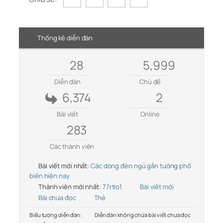
Thống kê diễn đàn
28
5,999
Diễn đàn
Chủ đề
6,374
2
Bài viết
Online
283
Các thành viên
Bài viết mới nhất:
Các dòng đèn ngủ gắn tường phổ
biến hiện nay
Thành viên mới nhất:
77rtio1
Bài viết mới
Bài chưa đọc
Thẻ
Biểu tượng diễn đàn:
Diễn đàn không chứa bài viết chưa đọc