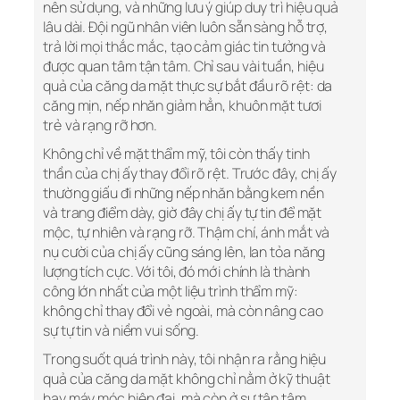
nên sử dụng, và những lưu ý giúp duy trì hiệu quả
lâu dài. Đội ngũ nhân viên luôn sẵn sàng hỗ trợ,
trả lời mọi thắc mắc, tạo cảm giác tin tưởng và
được quan tâm tận tâm. Chỉ sau vài tuần, hiệu
quả của căng da mặt thực sự bắt đầu rõ rệt: da
căng mịn, nếp nhăn giảm hẳn, khuôn mặt tươi
trẻ và rạng rỡ hơn.
Không chỉ về mặt thẩm mỹ, tôi còn thấy tinh
thần của chị ấy thay đổi rõ rệt. Trước đây, chị ấy
thường giấu đi những nếp nhăn bằng kem nền
và trang điểm dày, giờ đây chị ấy tự tin để mặt
mộc, tự nhiên và rạng rỡ. Thậm chí, ánh mắt và
nụ cười của chị ấy cũng sáng lên, lan tỏa năng
lượng tích cực. Với tôi, đó mới chính là thành
công lớn nhất của một liệu trình thẩm mỹ:
không chỉ thay đổi vẻ ngoài, mà còn nâng cao
sự tự tin và niềm vui sống.
Trong suốt quá trình này, tôi nhận ra rằng hiệu
quả của căng da mặt không chỉ nằm ở kỹ thuật
hay máy móc hiện đại, mà còn ở sự tận tâm,