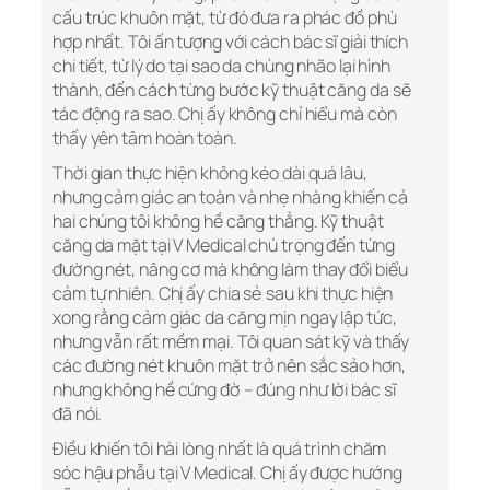
cấu trúc khuôn mặt, từ đó đưa ra phác đồ phù
hợp nhất. Tôi ấn tượng với cách bác sĩ giải thích
chi tiết, từ lý do tại sao da chùng nhão lại hình
thành, đến cách từng bước kỹ thuật căng da sẽ
tác động ra sao. Chị ấy không chỉ hiểu mà còn
thấy yên tâm hoàn toàn.
Thời gian thực hiện không kéo dài quá lâu,
nhưng cảm giác an toàn và nhẹ nhàng khiến cả
hai chúng tôi không hề căng thẳng. Kỹ thuật
căng da mặt tại V Medical chú trọng đến từng
đường nét, nâng cơ mà không làm thay đổi biểu
cảm tự nhiên. Chị ấy chia sẻ sau khi thực hiện
xong rằng cảm giác da căng mịn ngay lập tức,
nhưng vẫn rất mềm mại. Tôi quan sát kỹ và thấy
các đường nét khuôn mặt trở nên sắc sảo hơn,
nhưng không hề cứng đờ – đúng như lời bác sĩ
đã nói.
Điều khiến tôi hài lòng nhất là quá trình chăm
sóc hậu phẫu tại V Medical. Chị ấy được hướng