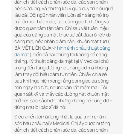
dẫn chi tiết cách chăm sóc da, các sản phẩm
nên sử dụng, và những lưu ý giúp duy trì hiệu quả
lâu dài. Đội ngũ nhân viên luôn sẵn sàng hỗ trợ,
trả lời mọi thắc mắc, tạo cảm giác tin tưởng và
được quan tâm tận tâm. Chỉ sau vài tuần, hiệu
quả của căng da mặt thực sự bắt đầu rõ rệt: da
căng mịn, nếp nhăn giảm hẳn, khuôn mặt tươ (
BÀI VIẾT LIÊN QUAN:
hình ảnh phẫu thuật căng
da mặt
) hiến cả hai chúng tôi không hề căng
thẳng. Kỹ thuật căng da mặt tại V Medical chú
trọng đến từng đường nét, nâng cơ mà không
làm thay đổi biểu cảm tự nhiên. Chị ấy chia sẻ
sau khi thực hiện xong rằng cảm giác da căng
mịn ngay lập tức, nhưng vẫn rất mềm mại. Tôi
quan sát kỹ và thấy các đường nét khuôn mặt
trở nên sắc sảo hơn, nhưng không hề cứng đờ –
đúng như lời bác sĩ đã nói.
Điều khiến tôi hài lòng nhất là quá trình chăm
sóc hậu phẫu tại V Medical. Chị ấy được hướng
dẫn chi tiết cách chăm sóc da, các sản phẩm