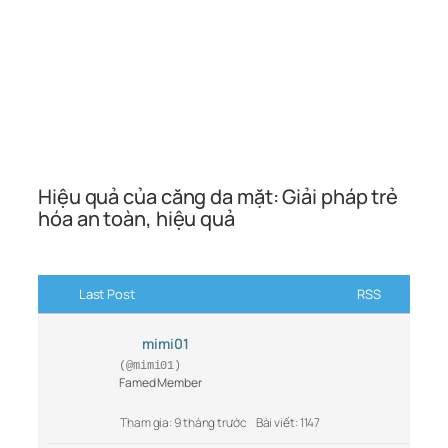
Hiệu quả của căng da mặt: Giải pháp trẻ
hóa an toàn, hiệu quả
Last Post
RSS
mimi01
(@mimi01)
Famed Member
Tham gia: 9 tháng trước
Bài viết: 1147