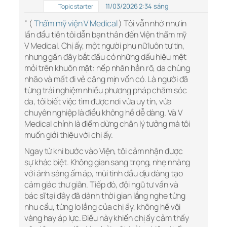
11/03/2026 2:34 sáng
Topic starter
” (
Thẩm mỹ viện V Medical
) Tôi vẫn nhớ như in
lần đầu tiên tôi dẫn bạn thân đến Viện thẩm mỹ
V Medical. Chị ấy, một người phụ nữ luôn tự tin,
nhưng gần đây bắt đầu có những dấu hiệu mệt
mỏi trên khuôn mặt: nếp nhăn hằn rõ, da chùng
nhão và mất đi vẻ căng mịn vốn có. Là người đã
từng trải nghiệm nhiều phương pháp chăm sóc
da, tôi biết việc tìm được nơi vừa uy tín, vừa
chuyên nghiệp là điều không hề dễ dàng. Và V
Medical chính là điểm dừng chân lý tưởng mà tôi
muốn giới thiệu với chị ấy.
Ngay từ khi bước vào Viện, tôi cảm nhận được
sự khác biệt. Không gian sang trọng, nhẹ nhàng
với ánh sáng ấm áp, mùi tinh dầu dịu dàng tạo
cảm giác thư giãn. Tiếp đó, đội ngũ tư vấn và
bác sĩ tại đây đã dành thời gian lắng nghe từng
nhu cầu, từng lo lắng của chị ấy, không hề vội
vàng hay áp lực. Điều này khiến chị ấy cảm thấy