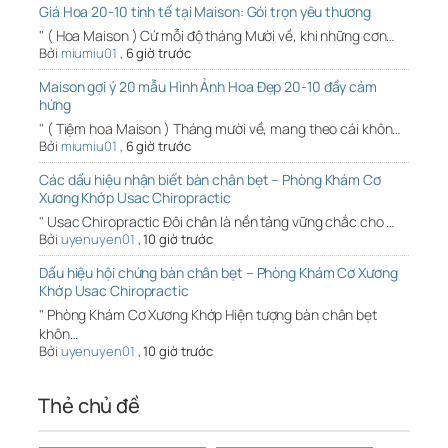
Giá Hoa 20-10 tinh tế tại Maison: Gói trọn yêu thương
" ( Hoa Maison ) Cứ mỗi độ tháng Mười về, khi những cơn…
Bởi
miumiu01
,
6 giờ trước
Maison gợi ý 20 mẫu Hình Ảnh Hoa Đẹp 20-10 đầy cảm
hứng
" ( Tiệm hoa Maison ) Tháng mười về, mang theo cái khôn…
Bởi
miumiu01
,
6 giờ trước
Các dấu hiệu nhận biết bàn chân bẹt – Phòng Khám Cơ
Xương Khớp Usac Chiropractic
" Usac Chiropractic Đôi chân là nền tảng vững chắc cho …
Bởi
uyenuyen01
,
10 giờ trước
Dấu hiệu hội chứng bàn chân bẹt – Phòng Khám Cơ Xương
Khớp Usac Chiropractic
" Phòng Khám Cơ Xương Khớp Hiện tượng bàn chân bẹt
khôn…
Bởi
uyenuyen01
,
10 giờ trước
Thẻ chủ đề