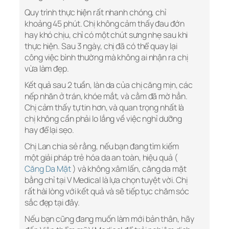
Quy trình thực hiện rất nhanh chóng, chỉ
khoảng 45 phút. Chị không cảm thấy đau đớn
hay khó chịu, chỉ có một chút sưng nhẹ sau khi
thực hiện. Sau 3 ngày, chị đã có thể quay lại
công việc bình thường mà không ai nhận ra chị
vừa làm đẹp.
Kết quả sau 2 tuần, làn da của chị căng mịn, các
nếp nhăn ở trán, khóe mắt, và cằm đã mờ hẳn.
Chị cảm thấy tự tin hơn, và quan trọng nhất là
chị không cần phải lo lắng về việc nghỉ dưỡng
hay để lại sẹo.
Chị Lan chia sẻ rằng, nếu bạn đang tìm kiếm
một giải pháp trẻ hóa da an toàn, hiệu quả (
Căng Da Mặt
) và không xâm lấn, căng da mặt
bằng chỉ tại V Medical là lựa chọn tuyệt vời. Chị
rất hài lòng với kết quả và sẽ tiếp tục chăm sóc
sắc đẹp tại đây.
Nếu bạn cũng đang muốn làm mới bản thân, hãy