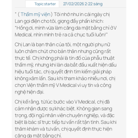
27/02/2026 2:22 sáng
Topic starter
” (
Thẩm mỹ viện
) Tôi nhớ như in cái ngày chị
Lan gọi điện cho tôi, giọng đầy phấn khích:
“Hồng ơi, mình vừa làm căng da mặt bằng chỉ ở V
Medical, nhìn mình trẻ ra cả chục tuổi luôn!”
Chị Lan là bạn thân của tôi, một người phụ nữ
luôn chăm chút cho bản thân nhưng cũng rất
thực tế. Chị không phải là tín đồ của phẫu thuật
thẩm mỹ, nhưng khi làn da bắt đầu xuất hiện dấu
hiệu tuổi tác, chị quyết định tìm kiếm giải pháp
không xâm lấn. Sau khi tham khảo nhiều nơi, chị
chọn Viện thẩm mỹ V Medical vì uy tín và công
nghệ hiện đại.
Chị kể rằng, từ lúc bước vào V Medical, chị đã
cảm nhận được sự khác biệt. Không gian sang
trọng, đội ngũ nhân viên chuyên nghiệp, và đặc
biệt là bác sĩ trực tiếp tư vấn rất tận tình. Sau khi
thăm khám và tư vấn, chị quyết định thực hiện
căng da mặt bằng chỉ.