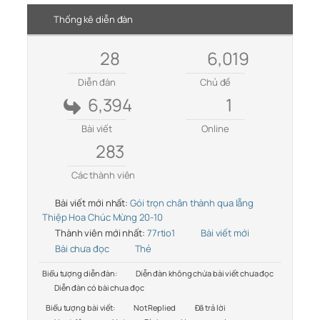
Thống kê diễn đàn
28
6,019
Diễn đàn
Chủ đề
6,394
1
Bài viết
Online
283
Các thành viên
Bài viết mới nhất:
Gói trọn chân thành qua lẵng
Thiệp Hoa Chúc Mừng 20-10
Thành viên mới nhất:
77rtio1
Bài viết mới
Bài chưa đọc
Thẻ
Biểu tượng diễn đàn:
Diễn đàn không chứa bài viết chưa đọc
Diễn đàn có bài chưa đọc
Biểu tượng bài viết:
Not Replied
Đã trả lời