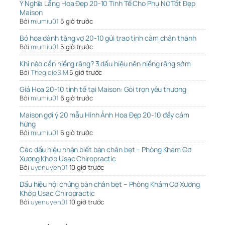
Ý Nghĩa Lẵng Hoa Đẹp 20-10 Tinh Tế Cho Phụ Nữ Tốt Đẹp
Maison
Bởi
miumiu01
5 giờ trước
Bó hoa dành tặng vợ 20-10 gửi trao tình cảm chân thành
Bởi
miumiu01
5 giờ trước
Khi nào cần niềng răng? 3 dấu hiệu nên niềng răng sớm
Bởi
ThegioieSIM
5 giờ trước
Giá Hoa 20-10 tinh tế tại Maison: Gói trọn yêu thương
Bởi
miumiu01
6 giờ trước
Maison gợi ý 20 mẫu Hình Ảnh Hoa Đẹp 20-10 đầy cảm
hứng
Bởi
miumiu01
6 giờ trước
Các dấu hiệu nhận biết bàn chân bẹt – Phòng Khám Cơ
Xương Khớp Usac Chiropractic
Bởi
uyenuyen01
10 giờ trước
Dấu hiệu hội chứng bàn chân bẹt – Phòng Khám Cơ Xương
Khớp Usac Chiropractic
Bởi
uyenuyen01
10 giờ trước