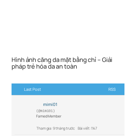
Hình ảnh căng da mặt bằng chỉ – Giải
pháp trẻ hóa da an toàn
Last Post
RSS
mimi01
(@mimi01)
Famed Member
Tham gia: 9 tháng trước
Bài viết: 1147