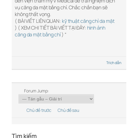
đến Viện thẩm mỹ V Medical để trải nghiệm dịch
vụ căng da mặt bằng chỉ. Chắc chắn bạn sẽ
không thất vọng.
( BÀI VIẾT LIÊN QUAN:
kỹ thuật căng chỉ da mặt
) ( XEM CHI TIẾT BÀI VIẾT TẠI ĐÂY:
hình ảnh
căng da mặt bằng chỉ
) “
Trích dẫn
Forum Jump:
Chủ đề trước
Chủ đề sau
Tìm kiếm