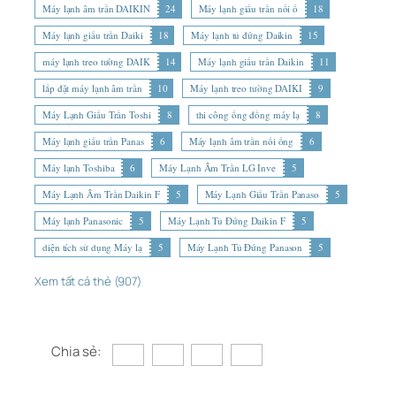
Máy lạnh âm trần DAIKIN
24
Máy lạnh giấu trần nối ố
18
Máy lạnh giấu trần Daiki
18
Máy lạnh tủ đứng Daikin
15
máy lạnh treo tường DAIK
14
Máy lạnh giấu trần Daikin
11
lắp đặt máy lạnh âm trần
10
Máy lạnh treo tường DAIKI
9
Máy Lạnh Giấu Trần Toshi
8
thi công ống đồng máy lạ
8
Máy lạnh giấu trần Panas
6
Máy lạnh âm trần nối ống
6
Máy lạnh Toshiba
6
Máy Lạnh Âm Trần LG Inve
5
Máy Lạnh Âm Trần Daikin F
5
Máy Lạnh Giấu Trần Panaso
5
Máy lạnh Panasonic
5
Máy Lạnh Tủ Đứng Daikin F
5
diện tích sử dụng Máy lạ
5
Máy Lạnh Tủ Đứng Panason
5
Xem tất cả thẻ (907)
Chia sẻ: