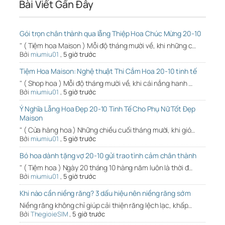
Bài Viết Gần Đây
Gói trọn chân thành qua lẵng Thiệp Hoa Chúc Mừng 20-10
" ( Tiệm hoa Maison ) Mỗi độ tháng mười về, khi những c…
Bởi
miumiu01
,
5 giờ trước
Tiệm Hoa Maison: Nghệ thuật Thi Cắm Hoa 20-10 tinh tế
" ( Shop hoa ) Mỗi độ tháng mười về, khi cái nắng hanh …
Bởi
miumiu01
,
5 giờ trước
Ý Nghĩa Lẵng Hoa Đẹp 20-10 Tinh Tế Cho Phụ Nữ Tốt Đẹp
Maison
" ( Cửa hàng hoa ) Những chiều cuối tháng mười, khi gió…
Bởi
miumiu01
,
5 giờ trước
Bó hoa dành tặng vợ 20-10 gửi trao tình cảm chân thành
" ( Tiệm hoa ) Ngày 20 tháng 10 hàng năm luôn là thời đ…
Bởi
miumiu01
,
5 giờ trước
Khi nào cần niềng răng? 3 dấu hiệu nên niềng răng sớm
Niềng răng không chỉ giúp cải thiện răng lệch lạc, khấp…
Bởi
ThegioieSIM
,
5 giờ trước