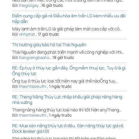
Bởi
thegioigay
,
16 giờ trước
Điểm cung cấp giá rẻ Điều hòa âm trần LG kèm nhiều ưu đãi
hấp dẫn
Máy lạnh âm trần LG là giải pháp làm mát cao cấp với cô…
Bởi
vinhphat
,
17 giờ trước
Thị trường giày bảo hộ tại Thái Nguyên
Thái Nguyên đang phát triển mạnh về công nghiệp với nhi…
Bởi
trangvangbaoho
,
18 giờ trước
RE: Ép tuy ô thủy lực gần đây, Ống mềm thuỷ lực, Tuy ô là gì,
Ống thủy lực
Ống tuy ô thủy lực loại tốt hiện nay giá thế nàoỐng tuy…
Bởi
thaontasieuthi
,
1 ngày trước
RE: Thang Nâng Thủy Lực nhập khẩu giải pháp nâng hàng
nhà xưởng
Thang nâng hàng thủy lực loại nào thì tốt hiện anyThang…
Bởi
thaontasieuthi
,
1 ngày trước
RE: Mua sàn nâng thủy lực ở đâu, Sàn nâng thủy lực giá rẻ,
Dock leveler giá tốt
Sàn nâng hạ thủy lực loại nào thì tốt hiện naySàn nâng …