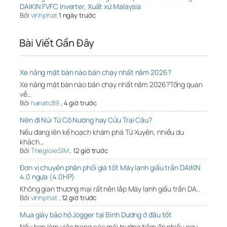
DAIKIN FVFC Inverter, Xuất xứ Malaysia
Bởi
vinhphat
1 ngày trước
Bài Viết Gần Đây
Xe nâng mặt bàn nào bán chạy nhất năm 2026?
Xe nâng mặt bàn nào bán chạy nhất năm 2026?Tổng quan
về…
Bởi
hanatc89
,
4 giờ trước
Nên đi Núi Tứ Cô Nương hay Cửu Trại Câu?
Nếu đang lên kế hoạch khám phá Tứ Xuyên, nhiều du
khách…
Bởi
ThegioieSIM
,
12 giờ trước
Đơn vị chuyên phân phối giá tốt Máy lạnh giấu trần DAIKIN
4.0 ngựa (4.0HP)
Không gian thương mại rất nên lắp Máy lạnh giấu trần DA…
Bởi
vinhphat
,
12 giờ trước
Mua giày bảo hộ Jogger tại Bình Dương ở đâu tốt
Nếu bạn làm việc trong các môi trường tiềm ẩn nhiều ngu…