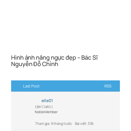
Hình ảnh nâng ngực đẹp – Bác Sĩ
Nguyễn Đỗ Chỉnh
Last Post
RSS
ella01
(@ella01)
Noble Member
Tham gia: 9 tháng trước
Bài viết: 336