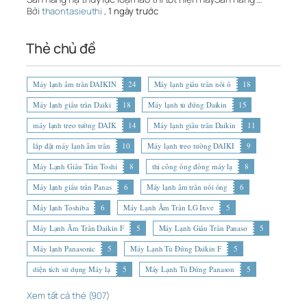
Bởi
thaontasieuthi
,
1 ngày trước
Thẻ chủ đề
Máy lạnh âm trần DAIKIN
24
Máy lạnh giấu trần nối ố
18
Máy lạnh giấu trần Daiki
18
Máy lạnh tủ đứng Daikin
15
máy lạnh treo tường DAIK
14
Máy lạnh giấu trần Daikin
11
lắp đặt máy lạnh âm trần
10
Máy lạnh treo tường DAIKI
9
Máy Lạnh Giấu Trần Toshi
8
thi công ống đồng máy lạ
8
Máy lạnh giấu trần Panas
6
Máy lạnh âm trần nối ống
6
Máy lạnh Toshiba
6
Máy Lạnh Âm Trần LG Inve
5
Máy Lạnh Âm Trần Daikin F
5
Máy Lạnh Giấu Trần Panaso
5
Máy lạnh Panasonic
5
Máy Lạnh Tủ Đứng Daikin F
5
diện tích sử dụng Máy lạ
5
Máy Lạnh Tủ Đứng Panason
5
Xem tất cả thẻ (907)