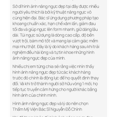
Sở dĩ hình ảnh nâng ngực đẹp tại đây được nhiều
người yêu thích là bởi kỹ thuật nâng ngực vô
cùng hiện đại. Bác sĩ ứng dụng phương pháp tạo
khoang chuẩn xác, hạn chế xâm lấn, giảm đau
tối đa và giúp ngực lên form nhanh, giữ dáng lâu
dài. Túi ngực sử dụng là dòng cao cấp, độ bền
vượt trội, bám mô tốt và mang lại cảm giác mềm
mại như thật. Đây là lý do khách hàng sau khi trải
nghiệm đều hài lòng và tự tin khoe những hình
ảnh nâng ngực đẹp của mình.
Nhiều chị em từng chia sẻ rằng việc nhìn thấy
hình ảnh nâng ngực đẹp từ các khách hàng
trước đó chính là động lực để họ quyết định thay
đổi. Và khi trở thành người sở hữu vòng 1 mới, họ
tiếp tục truyền cảm hứng cho người khác bằng
hình ảnh của chính mình.
Hình ảnh nâng ngực đẹp và lý do nên chọn
Thẩm Mỹ Viện Bác Sĩ Nguyễn Đỗ Chỉnh