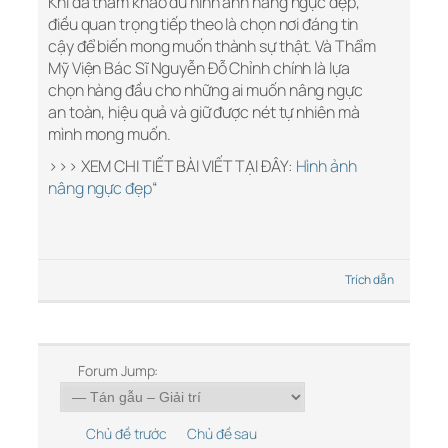
Khi đã tham khảo đủ hình ảnh nâng ngực đẹp,
điều quan trọng tiếp theo là chọn nơi đáng tin
cậy để biến mong muốn thành sự thật. Và Thẩm
Mỹ Viện Bác Sĩ Nguyễn Đỗ Chỉnh chính là lựa
chọn hàng đầu cho những ai muốn nâng ngực
an toàn, hiệu quả và giữ được nét tự nhiên mà
mình mong muốn.
>>> XEM CHI TIẾT BÀI VIẾT TẠI ĐÂY:
Hình ảnh
nâng ngực đẹp
“
Trích dẫn
Forum Jump:
Chủ đề trước
Chủ đề sau