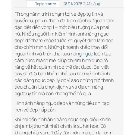
28/11/2025 2:41 sáng
Topic starter
“Trong hành trình chạm tới vẻ đẹp tự tin và
quyến rũ, phụ nữ hiện đại luôn dành sự quan tâm
đặc biệt đến vòng 1 – một biểu tượng của phái
nữ. Nhiều người tìm kiếm “hình ảnh nâng ngực
đẹp” để tham khảo trước khi quyết định làm đẹp
cho chính mình. Những khoảnh khắc thay đổi
ngoại hình và thần thái sau
nâng ngực
luôn tạo
cảm hứng mạnh mẽ, giúp chị em hình dung rõ
ràng về kết quả mình có thể đạt được. Bài viết
này sẽ đưa bạn khám phá sâu hơn về hình ảnh
các dáng ngực đẹp, lý do vì sao chúng trở thành
tiêu chuẩn lựa chọn dịch vụ và địa chỉ nâng
ngực uy tín mà bạn không thể bỏ qua.
Hình ảnh nâng ngực đẹp và những tiêu chí tạo
nên vẻ đẹp hấp dẫn
Khi nói đến hình ảnh nâng ngực đẹp, điều khiến
chị em bị thu hút nhất chính là sự hài hòa. Đó
không chỉ là vòng 1 đầy đặn hơn, mà còn là form