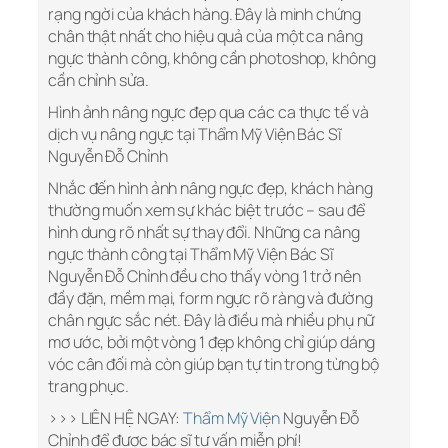
rạng ngời của khách hàng. Đây là minh chứng
chân thật nhất cho hiệu quả của một ca nâng
ngực thành công, không cần photoshop, không
cần chỉnh sửa.
Hình ảnh nâng ngực đẹp qua các ca thực tế và
dịch vụ nâng ngực tại Thẩm Mỹ Viện Bác Sĩ
Nguyễn Đỗ Chỉnh
Nhắc đến hình ảnh nâng ngực đẹp, khách hàng
thường muốn xem sự khác biệt trước – sau để
hình dung rõ nhất sự thay đổi. Những ca nâng
ngực thành công tại Thẩm Mỹ Viện Bác Sĩ
Nguyễn Đỗ Chỉnh đều cho thấy vòng 1 trở nên
đầy đặn, mềm mại, form ngực rõ ràng và đường
chân ngực sắc nét. Đây là điều mà nhiều phụ nữ
mơ ước, bởi một vòng 1 đẹp không chỉ giúp dáng
vóc cân đối mà còn giúp bạn tự tin trong từng bộ
trang phục.
>>> LIÊN HỆ NGAY:
Thẩm Mỹ Viện
Nguyễn Đỗ
Chỉnh để được bác sĩ tư vấn miễn phí!