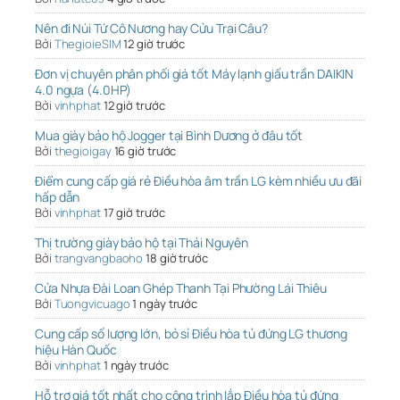
Nên đi Núi Tứ Cô Nương hay Cửu Trại Câu?
Bởi
ThegioieSIM
12 giờ trước
Đơn vị chuyên phân phối giá tốt Máy lạnh giấu trần DAIKIN
4.0 ngựa (4.0HP)
Bởi
vinhphat
12 giờ trước
Mua giày bảo hộ Jogger tại Bình Dương ở đâu tốt
Bởi
thegioigay
16 giờ trước
Điểm cung cấp giá rẻ Điều hòa âm trần LG kèm nhiều ưu đãi
hấp dẫn
Bởi
vinhphat
17 giờ trước
Thị trường giày bảo hộ tại Thái Nguyên
Bởi
trangvangbaoho
18 giờ trước
Cửa Nhựa Đài Loan Ghép Thanh Tại Phường Lái Thiêu
Bởi
Tuongvicuago
1 ngày trước
Cung cấp số lượng lớn, bỏ sỉ Điều hòa tủ đứng LG thương
hiệu Hàn Quốc
Bởi
vinhphat
1 ngày trước
Hỗ trợ giá tốt nhất cho công trình lắp Điều hòa tủ đứng