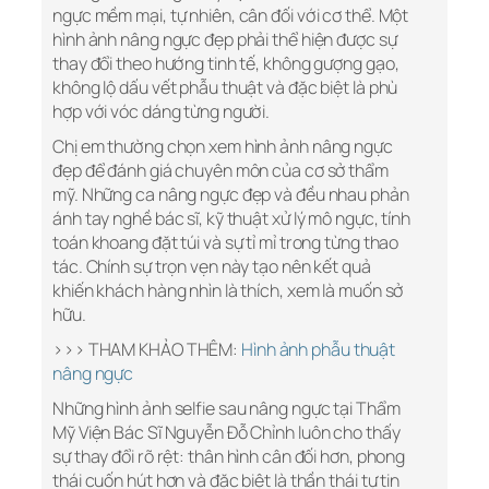
ngực mềm mại, tự nhiên, cân đối với cơ thể. Một
hình ảnh nâng ngực đẹp phải thể hiện được sự
thay đổi theo hướng tinh tế, không gượng gạo,
không lộ dấu vết phẫu thuật và đặc biệt là phù
hợp với vóc dáng từng người.
Chị em thường chọn xem hình ảnh nâng ngực
đẹp để đánh giá chuyên môn của cơ sở thẩm
mỹ. Những ca nâng ngực đẹp và đều nhau phản
ánh tay nghề bác sĩ, kỹ thuật xử lý mô ngực, tính
toán khoang đặt túi và sự tỉ mỉ trong từng thao
tác. Chính sự trọn vẹn này tạo nên kết quả
khiến khách hàng nhìn là thích, xem là muốn sở
hữu.
>>> THAM KHẢO THÊM:
Hình ảnh phẫu thuật
nâng ngực
Những hình ảnh selfie sau nâng ngực tại Thẩm
Mỹ Viện Bác Sĩ Nguyễn Đỗ Chỉnh luôn cho thấy
sự thay đổi rõ rệt: thân hình cân đối hơn, phong
thái cuốn hút hơn và đặc biệt là thần thái tự tin