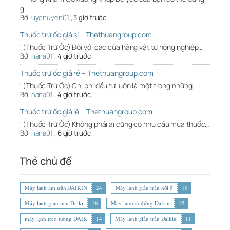
g…
Bởi
uyenuyen01
,
3 giờ trước
Thuốc trừ ốc giá sỉ – Thethuangroup.com
"(Thuốc Trừ Ốc) Đối với các cửa hàng vật tư nông nghiệp…
Bởi
nana01
,
4 giờ trước
Thuốc trừ ốc giá rẻ – Thethuangroup.com
"(Thuốc Trừ Ốc) Chi phí đầu tư luôn là một trong những …
Bởi
nana01
,
4 giờ trước
Thuốc trừ ốc giá lẻ – Thethuangroup.com
"(Thuốc Trừ Ốc) Không phải ai cũng có nhu cầu mua thuốc…
Bởi
nana01
,
6 giờ trước
Thẻ chủ đề
Máy lạnh âm trần DAIKIN
24
Máy lạnh giấu trần nối ố
18
Máy lạnh giấu trần Daiki
18
Máy lạnh tủ đứng Daikin
15
máy lạnh treo tường DAIK
14
Máy lạnh giấu trần Daikin
11