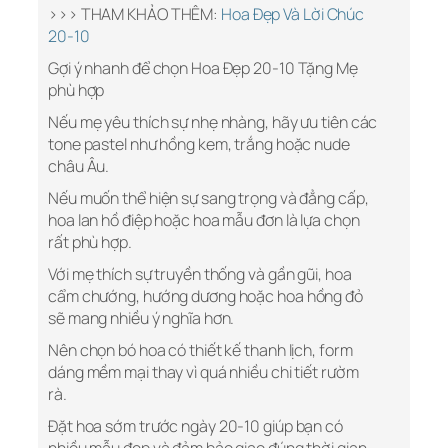
>>> THAM KHẢO THÊM:
Hoa Đẹp Và Lời Chúc
20-10
Gợi ý nhanh để chọn Hoa Đẹp 20-10 Tặng Mẹ
phù hợp
Nếu mẹ yêu thích sự nhẹ nhàng, hãy ưu tiên các
tone pastel như hồng kem, trắng hoặc nude
châu Âu.
Nếu muốn thể hiện sự sang trọng và đẳng cấp,
hoa lan hồ điệp hoặc hoa mẫu đơn là lựa chọn
rất phù hợp.
Với mẹ thích sự truyền thống và gần gũi, hoa
cẩm chướng, hướng dương hoặc hoa hồng đỏ
sẽ mang nhiều ý nghĩa hơn.
Nên chọn bó hoa có thiết kế thanh lịch, form
dáng mềm mại thay vì quá nhiều chi tiết rườm
rà.
Đặt hoa sớm trước ngày 20-10 giúp bạn có