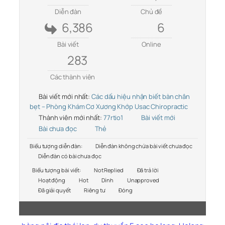
Diễn đàn
Chủ đề
6,386
6
Bài viết
Online
283
Các thành viên
Bài viết mới nhất:
Các dấu hiệu nhận biết bàn chân
bẹt – Phòng Khám Cơ Xương Khớp Usac Chiropractic
Thành viên mới nhất:
77rtio1
Bài viết mới
Bài chưa đọc
Thẻ
Biểu tượng diễn đàn:
Diễn đàn không chứa bài viết chưa đọc
Diễn đàn có bài chưa đọc
Biểu tượng bài viết:
Not Replied
Đã trả lời
Hoạt động
Hot
Dính
Unapproved
Đã giải quyết
Riêng tư
Đóng