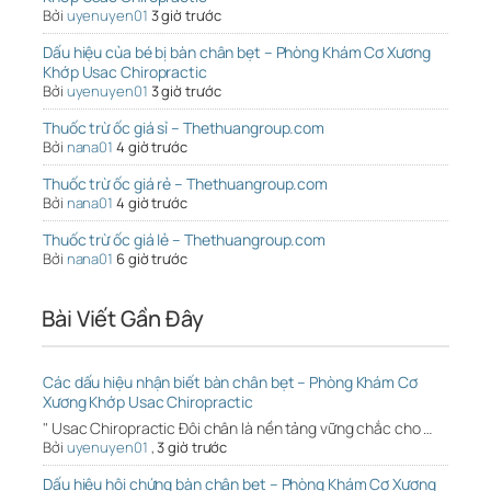
Bởi
uyenuyen01
3 giờ trước
Dấu hiệu của bé bị bàn chân bẹt – Phòng Khám Cơ Xương
Khớp Usac Chiropractic
Bởi
uyenuyen01
3 giờ trước
Thuốc trừ ốc giá sỉ – Thethuangroup.com
Bởi
nana01
4 giờ trước
Thuốc trừ ốc giá rẻ – Thethuangroup.com
Bởi
nana01
4 giờ trước
Thuốc trừ ốc giá lẻ – Thethuangroup.com
Bởi
nana01
6 giờ trước
Bài Viết Gần Đây
Các dấu hiệu nhận biết bàn chân bẹt – Phòng Khám Cơ
Xương Khớp Usac Chiropractic
" Usac Chiropractic Đôi chân là nền tảng vững chắc cho …
Bởi
uyenuyen01
,
3 giờ trước
Dấu hiệu hội chứng bàn chân bẹt – Phòng Khám Cơ Xương