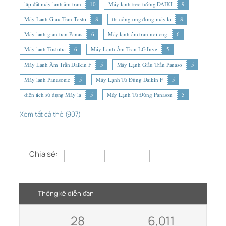
lắp đặt máy lạnh âm trần
10
Máy lạnh treo tường DAIKI
9
Máy Lạnh Giấu Trần Toshi
8
thi công ống đồng máy lạ
8
Máy lạnh giấu trần Panas
6
Máy lạnh âm trần nối ống
6
Máy lạnh Toshiba
6
Máy Lạnh Âm Trần LG Inve
5
Máy Lạnh Âm Trần Daikin F
5
Máy Lạnh Giấu Trần Panaso
5
Máy lạnh Panasonic
5
Máy Lạnh Tủ Đứng Daikin F
5
diện tích sử dụng Máy lạ
5
Máy Lạnh Tủ Đứng Panason
5
Xem tất cả thẻ (907)
Chia sẻ:
Thống kê diễn đàn
28
6,011