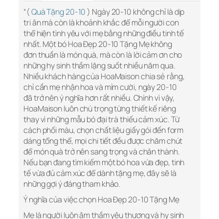
“(
Quà Tặng 20-10
) Ngày 20-10 không chỉ là dịp
tri ân mà còn là khoảnh khắc để mỗi người con
thể hiện tình yêu với mẹ bằng những điều tinh tế
nhất. Một bó Hoa Đẹp 20-10 Tặng Mẹ không
đơn thuần là món quà, mà còn là lời cảm ơn cho
những hy sinh thầm lặng suốt nhiều năm qua.
Nhiều khách hàng của HoaMaison chia sẻ rằng,
chỉ cần mẹ nhận hoa và mỉm cười, ngày 20-10
đã trở nên ý nghĩa hơn rất nhiều. Chính vì vậy,
HoaMaison luôn chú trọng từng thiết kế riêng
thay vì những mẫu bó đại trà thiếu cảm xúc. Từ
cách phối màu, chọn chất liệu giấy gói đến form
dáng tổng thể, mọi chi tiết đều được chăm chút
để món quà trở nên sang trọng và chân thành.
Nếu bạn đang tìm kiếm một bó hoa vừa đẹp, tinh
tế vừa đủ cảm xúc để dành tặng mẹ, đây sẽ là
những gợi ý đáng tham khảo.
Ý nghĩa của việc chọn Hoa Đẹp 20-10 Tặng Mẹ
Mẹ là người luôn âm thầm yêu thương và hy sinh