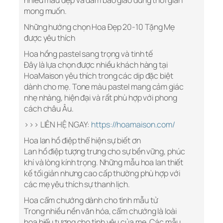
nhiều mẫu đẹp và đảm bảo giao đúng thời gian
mong muốn.
Những hướng chọn Hoa Đẹp 20-10 Tặng Mẹ
được yêu thích
Hoa hồng pastel sang trọng và tinh tế
Đây là lựa chọn được nhiều khách hàng tại
HoaMaison yêu thích trong các dịp đặc biệt
dành cho mẹ. Tone màu pastel mang cảm giác
nhẹ nhàng, hiện đại và rất phù hợp với phong
cách châu Âu.
>>> LIÊN HỆ NGAY:
https://hoamaison.com/
Hoa lan hồ điệp thể hiện sự biết ơn
Lan hồ điệp tượng trưng cho sự bền vững, phúc
khí và lòng kính trọng. Những mẫu hoa lan thiết
kế tối giản nhưng cao cấp thường phù hợp với
các mẹ yêu thích sự thanh lịch.
Hoa cẩm chướng dành cho tình mẫu tử
Trong nhiều nền văn hóa, cẩm chướng là loài
hoa biểu tượng cho tình yêu của mẹ. Các mẫu