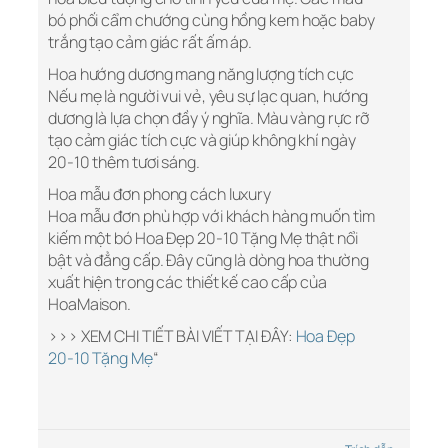
bó phối cẩm chướng cùng hồng kem hoặc baby
trắng tạo cảm giác rất ấm áp.
Hoa hướng dương mang năng lượng tích cực
Nếu mẹ là người vui vẻ, yêu sự lạc quan, hướng
dương là lựa chọn đầy ý nghĩa. Màu vàng rực rỡ
tạo cảm giác tích cực và giúp không khí ngày
20-10 thêm tươi sáng.
Hoa mẫu đơn phong cách luxury
Hoa mẫu đơn phù hợp với khách hàng muốn tìm
kiếm một bó Hoa Đẹp 20-10 Tặng Mẹ thật nổi
bật và đẳng cấp. Đây cũng là dòng hoa thường
xuất hiện trong các thiết kế cao cấp của
HoaMaison.
>>> XEM CHI TIẾT BÀI VIẾT TẠI ĐÂY:
Hoa Đẹp
20-10 Tặng Mẹ
“