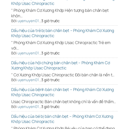
Khớp Usac Chiropractic
" Phòng Khám Cơ Xương Khớp Hiện tượng bàn chân bẹt
khôn…
Bởi
uyenuyen01
,
3 giờ trước
Dấu hiệu của trẻ bị bàn chân bẹt – Phòng Khám Cơ Xương
Khớp Usac Chiropractic
" Phòng Khám Cơ Xương Khớp Usac Chiropractic Trẻ em
với…
Bởi
uyenuyen01
,
3 giờ trước
Dấu hiệu của hội chứng bàn chân bẹt – Phòng Khám Cơ
Xương Khớp Usac Chiropractic
" Cơ Xương Khớp Usac Chiropractic Đôi bàn chân là nền t…
Bởi
uyenuyen01
,
3 giờ trước
Dấu hiệu của bệnh bàn chân bẹt – Phòng Khám Cơ Xương
Khớp Usac Chiropractic
Usac Chiropractic Bàn chân bẹt không chỉ là vấn đề thẩm…
Bởi
uyenuyen01
,
3 giờ trước
Dấu hiệu của bé bị bàn chân bẹt – Phòng Khám Cơ Xương
Khớp Usac Chiropractic
" Phòng Khám Cơ Xương Khớp Bé yêu của bạn có thể đang