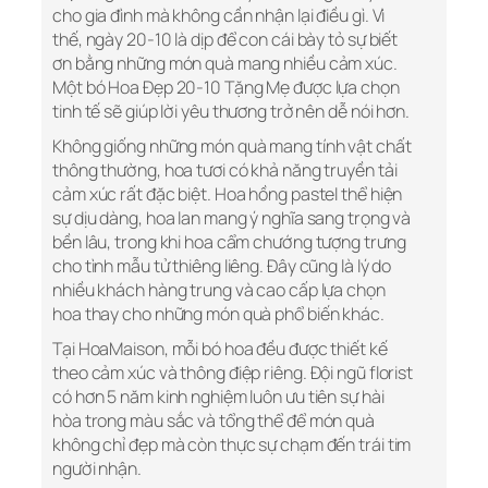
cho gia đình mà không cần nhận lại điều gì. Vì
thế, ngày 20-10 là dịp để con cái bày tỏ sự biết
ơn bằng những món quà mang nhiều cảm xúc.
Một bó Hoa Đẹp 20-10 Tặng Mẹ được lựa chọn
tinh tế sẽ giúp lời yêu thương trở nên dễ nói hơn.
Không giống những món quà mang tính vật chất
thông thường, hoa tươi có khả năng truyền tải
cảm xúc rất đặc biệt. Hoa hồng pastel thể hiện
sự dịu dàng, hoa lan mang ý nghĩa sang trọng và
bền lâu, trong khi hoa cẩm chướng tượng trưng
cho tình mẫu tử thiêng liêng. Đây cũng là lý do
nhiều khách hàng trung và cao cấp lựa chọn
hoa thay cho những món quà phổ biến khác.
Tại HoaMaison, mỗi bó hoa đều được thiết kế
theo cảm xúc và thông điệp riêng. Đội ngũ florist
có hơn 5 năm kinh nghiệm luôn ưu tiên sự hài
hòa trong màu sắc và tổng thể để món quà
không chỉ đẹp mà còn thực sự chạm đến trái tim
người nhận.