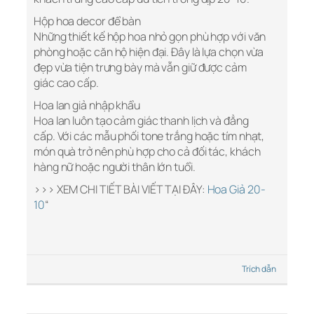
Hộp hoa decor để bàn
Những thiết kế hộp hoa nhỏ gọn phù hợp với văn
phòng hoặc căn hộ hiện đại. Đây là lựa chọn vừa
đẹp vừa tiện trưng bày mà vẫn giữ được cảm
giác cao cấp.
Hoa lan giả nhập khẩu
Hoa lan luôn tạo cảm giác thanh lịch và đẳng
cấp. Với các mẫu phối tone trắng hoặc tím nhạt,
món quà trở nên phù hợp cho cả đối tác, khách
hàng nữ hoặc người thân lớn tuổi.
>>> XEM CHI TIẾT BÀI VIẾT TẠI ĐÂY:
Hoa Giả 20-
10
“
Trích dẫn