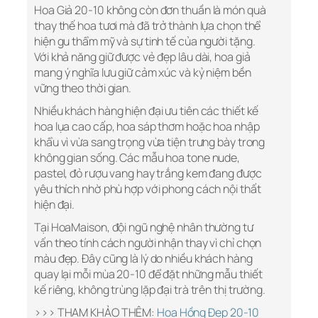
Hoa Giả 20-10 không còn đơn thuần là món quà
thay thế hoa tươi mà đã trở thành lựa chọn thể
hiện gu thẩm mỹ và sự tinh tế của người tặng.
Với khả năng giữ được vẻ đẹp lâu dài, hoa giả
mang ý nghĩa lưu giữ cảm xúc và kỷ niệm bền
vững theo thời gian.
Nhiều khách hàng hiện đại ưu tiên các thiết kế
hoa lụa cao cấp, hoa sáp thơm hoặc hoa nhập
khẩu vì vừa sang trọng vừa tiện trưng bày trong
không gian sống. Các mẫu hoa tone nude,
pastel, đỏ rượu vang hay trắng kem đang được
yêu thích nhờ phù hợp với phong cách nội thất
hiện đại.
Tại HoaMaison, đội ngũ nghệ nhân thường tư
vấn theo tính cách người nhận thay vì chỉ chọn
màu đẹp. Đây cũng là lý do nhiều khách hàng
quay lại mỗi mùa 20-10 để đặt những mẫu thiết
kế riêng, không trùng lặp đại trà trên thị trường.
>>> THAM KHẢO THÊM:
Hoa Hồng Đẹp 20-10