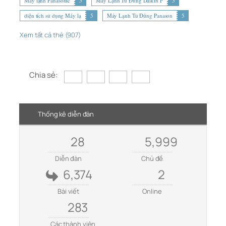
Máy lạnh Panasonic
5
Máy Lạnh Tủ Đứng Daikin F
5
diện tích sử dụng Máy lạ
5
Máy Lạnh Tủ Đứng Panason
5
Xem tất cả thẻ (907)
Chia sẻ:
Thống kê diễn đàn
28
5,999
Diễn đàn
Chủ đề
6,374
2
Bài viết
Online
283
Các thành viên