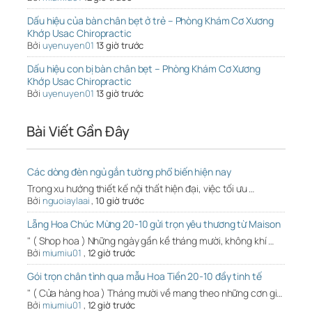
Dấu hiệu của bàn chân bẹt ở trẻ – Phòng Khám Cơ Xương
Khớp Usac Chiropractic
Bởi
uyenuyen01
13 giờ trước
Dấu hiệu con bị bàn chân bẹt – Phòng Khám Cơ Xương
Khớp Usac Chiropractic
Bởi
uyenuyen01
13 giờ trước
Bài Viết Gần Đây
Các dòng đèn ngủ gắn tường phổ biến hiện nay
Trong xu hướng thiết kế nội thất hiện đại, việc tối ưu …
Bởi
nguoiaylaai
,
10 giờ trước
Lẵng Hoa Chúc Mừng 20-10 gửi trọn yêu thương từ Maison
" ( Shop hoa ) Những ngày gần kề tháng mười, không khí …
Bởi
miumiu01
,
12 giờ trước
Gói trọn chân tình qua mẫu Hoa Tiền 20-10 đầy tinh tế
" ( Cửa hàng hoa ) Tháng mười về mang theo những cơn gi…
Bởi
miumiu01
,
12 giờ trước