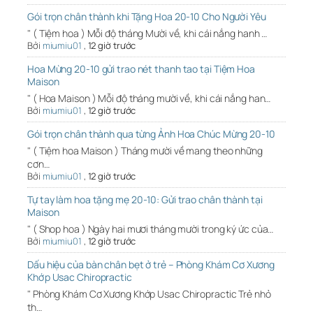
Gói trọn chân thành khi Tặng Hoa 20-10 Cho Người Yêu
" ( Tiệm hoa ) Mỗi độ tháng Mười về, khi cái nắng hanh …
Bởi
miumiu01
,
12 giờ trước
Hoa Mừng 20-10 gửi trao nét thanh tao tại Tiệm Hoa
Maison
" ( Hoa Maison ) Mỗi độ tháng mười về, khi cái nắng han…
Bởi
miumiu01
,
12 giờ trước
Gói trọn chân thành qua từng Ảnh Hoa Chúc Mừng 20-10
" ( Tiệm hoa Maison ) Tháng mười về mang theo những
cơn…
Bởi
miumiu01
,
12 giờ trước
Tự tay làm hoa tặng mẹ 20-10: Gửi trao chân thành tại
Maison
" ( Shop hoa ) Ngày hai mươi tháng mười trong ký ức của…
Bởi
miumiu01
,
12 giờ trước
Dấu hiệu của bàn chân bẹt ở trẻ – Phòng Khám Cơ Xương
Khớp Usac Chiropractic
" Phòng Khám Cơ Xương Khớp Usac Chiropractic Trẻ nhỏ
th…