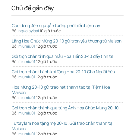
Chủ đề gần đây
Các dòng đèn ngủ gắn tường phổ biến hiện nay
Bởi
nguoiaylaai
10 giờ trước
Lẵng Hoa Chúc Mừng 20-10 gửi trọn yêu thương từ Maison
Bởi
miumiu01
12 giờ trước
Gói trọn chân tình qua mẫu Hoa Tiền 20-10 đầy tinh tế
Bởi
miumiu01
12 giờ trước
Gói trọn chân thành khi Tặng Hoa 20-10 Cho Người Yêu
Bởi
miumiu01
12 giờ trước
Hoa Mừng 20-10 gửi trao nét thanh tao tại Tiệm Hoa
Maison
Bởi
miumiu01
12 giờ trước
Gói trọn chân thành qua từng Ảnh Hoa Chúc Mừng 20-10
Bởi
miumiu01
12 giờ trước
Tự tay làm hoa tặng mẹ 20-10: Gửi trao chân thành tại
Maison
Bởi
miumiu01
12 giờ trước