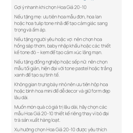
Gợi ý nhanh khi chọn Hoa Giả 20-10
Nếu tặng mẹ: ưu tiên hoa mẫu đơn, hoa lan
hoặc hoa tulip tone nhã để tạo cảm giác sang
trọng và ấm áp.
Nếu tặng người yêu hoặc vợ: nên chọn hoa
hồng sáp thơm, baby nhập khẩu hoặc các thiết
kế tone đỏ – kem để tạo cảm xúc lãng mạn.
Nếu tặng đồng nghiệp hoặc sếp nữ: nên chọn
mẫu tối giản, hiện đại với tone pastel hoặc trắng
xanh để tạo sự tinh tế.
Không gian trưng bày nhỏ nên ưu tiên hộp hoa
hoặc bình hoa mini để dễ decor và giữ form đẹp
lâu dài.
Muốn món quà có giá trị lâu dài, hãy chọn các
mẫu Hoa Giả 20-10 thiết kế riêng thay vì bó đại
trà sản xuất hàng loạt.
Xu hướng chọn Hoa Giả 20-10 được yêu thích