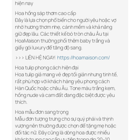
hiện nay
Hoa hồng sáp thơm cao cấp
Đây là lựa chọn phổ biến cho người yêu hoặc vợ
nhờ hương thơm nhẹ, cánh mềm và khả năng
giữ đẹp lâu. Các thiết kế bó tròn châu Âu tại
HoaMaison thường phối thêm baby trắng và
giấy gói luxury để tăng độ sang.
>>> LIÊN HỆ NGAY:
https://hoamaison.com/
Hoa tulip phong cách hiện đại
Hoa tulip giả mang vẻ đẹp tối giản nhưng tinh tế,
rất phù hợp với khách hàng yêu phong cách
Hàn Quốc hoặc châu Âu. Tone màu trắng kem,
hồng nude và cam đất đang đặc biệt được yêu
thích.
Hoa mẫu đơn sang trọng
Mẫu đơn tượng trưng cho sự quý phái và thịnh
vượng nên thường được chọn để tặng mẹ hoặc
đối tác nữ. Đây cũng là dòng hoa được nhiều
khách trung cao cấp ưu tiên trong dịp 20-10.