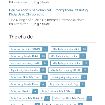
Bởi
uyenuyen01
,
13 giờ trước
Dấu hiệu con bị bàn chân bẹt – Phòng Khám Cơ Xương
Khớp Usac Chiropractic
" Cơ Xương Khớp Usac Chiropractic <strong>Nhìn th…
Bởi
uyenuyen01
,
13 giờ trước
Thẻ chủ đề
Máy lạnh âm trần DAIKIN
24
Máy lạnh giấu trần nối ố
18
Máy lạnh giấu trần Daiki
18
Máy lạnh tủ đứng Daikin
15
máy lạnh treo tường DAIK
14
Máy lạnh giấu trần Daikin
11
lắp đặt máy lạnh âm trần
10
Máy lạnh treo tường DAIKI
9
Máy Lạnh Giấu Trần Toshi
8
thi công ống đồng máy lạ
8
Máy lạnh giấu trần Panas
6
Máy lạnh âm trần nối ống
6
Máy lạnh Toshiba
6
Máy Lạnh Âm Trần LG Inve
5
Máy Lạnh Âm Trần Daikin F
5
Máy Lạnh Giấu Trần Panaso
5