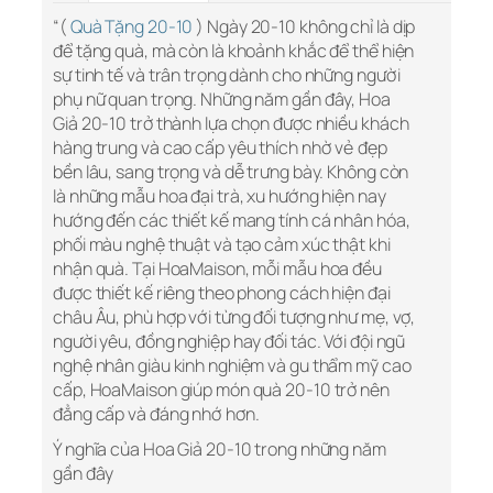
“(
Quà Tặng 20-10
) Ngày 20-10 không chỉ là dịp
để tặng quà, mà còn là khoảnh khắc để thể hiện
sự tinh tế và trân trọng dành cho những người
phụ nữ quan trọng. Những năm gần đây, Hoa
Giả 20-10 trở thành lựa chọn được nhiều khách
hàng trung và cao cấp yêu thích nhờ vẻ đẹp
bền lâu, sang trọng và dễ trưng bày. Không còn
là những mẫu hoa đại trà, xu hướng hiện nay
hướng đến các thiết kế mang tính cá nhân hóa,
phối màu nghệ thuật và tạo cảm xúc thật khi
nhận quà. Tại HoaMaison, mỗi mẫu hoa đều
được thiết kế riêng theo phong cách hiện đại
châu Âu, phù hợp với từng đối tượng như mẹ, vợ,
người yêu, đồng nghiệp hay đối tác. Với đội ngũ
nghệ nhân giàu kinh nghiệm và gu thẩm mỹ cao
cấp, HoaMaison giúp món quà 20-10 trở nên
đẳng cấp và đáng nhớ hơn.
Ý nghĩa của Hoa Giả 20-10 trong những năm
gần đây