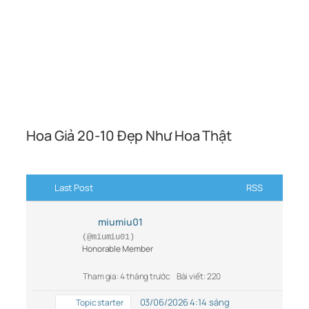
Hoa Giả 20-10 Đẹp Như Hoa Thật
Last Post
RSS
miumiu01
(@miumiu01)
Honorable Member
Tham gia: 4 tháng trước
Bài viết: 220
03/06/2026 4:14 sáng
Topic starter