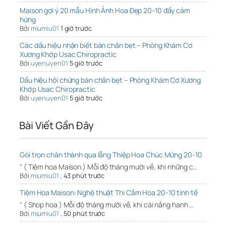
Maison gợi ý 20 mẫu Hình Ảnh Hoa Đẹp 20-10 đầy cảm
hứng
Bởi
miumiu01
1 giờ trước
Các dấu hiệu nhận biết bàn chân bẹt – Phòng Khám Cơ
Xương Khớp Usac Chiropractic
Bởi
uyenuyen01
5 giờ trước
Dấu hiệu hội chứng bàn chân bẹt – Phòng Khám Cơ Xương
Khớp Usac Chiropractic
Bởi
uyenuyen01
5 giờ trước
Bài Viết Gần Đây
Gói trọn chân thành qua lẵng Thiệp Hoa Chúc Mừng 20-10
" ( Tiệm hoa Maison ) Mỗi độ tháng mười về, khi những c…
Bởi
miumiu01
,
43 phút trước
Tiệm Hoa Maison: Nghệ thuật Thi Cắm Hoa 20-10 tinh tế
" ( Shop hoa ) Mỗi độ tháng mười về, khi cái nắng hanh …
Bởi
miumiu01
,
50 phút trước