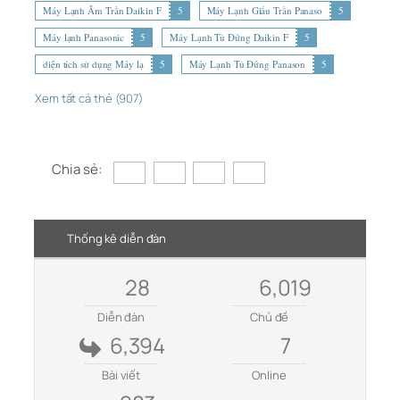
Máy Lạnh Âm Trần Daikin F
5
Máy Lạnh Giấu Trần Panaso
5
Máy lạnh Panasonic
5
Máy Lạnh Tủ Đứng Daikin F
5
diện tích sử dụng Máy lạ
5
Máy Lạnh Tủ Đứng Panason
5
Xem tất cả thẻ (907)
Chia sẻ:
Thống kê diễn đàn
28
6,019
Diễn đàn
Chủ đề
6,394
7
Bài viết
Online