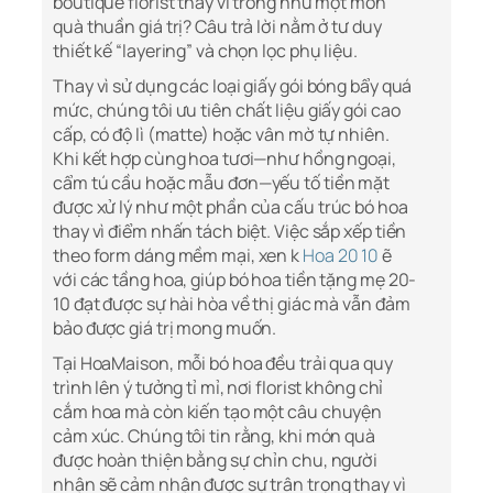
boutique florist thay vì trông như một món
quà thuần giá trị? Câu trả lời nằm ở tư duy
thiết kế “layering” và chọn lọc phụ liệu.
Thay vì sử dụng các loại giấy gói bóng bẩy quá
mức, chúng tôi ưu tiên chất liệu giấy gói cao
cấp, có độ lì (matte) hoặc vân mờ tự nhiên.
Khi kết hợp cùng hoa tươi—như hồng ngoại,
cẩm tú cầu hoặc mẫu đơn—yếu tố tiền mặt
được xử lý như một phần của cấu trúc bó hoa
thay vì điểm nhấn tách biệt. Việc sắp xếp tiền
theo form dáng mềm mại, xen k
Hoa 20 10
ẽ
với các tầng hoa, giúp bó hoa tiền tặng mẹ 20-
10 đạt được sự hài hòa về thị giác mà vẫn đảm
bảo được giá trị mong muốn.
Tại HoaMaison, mỗi bó hoa đều trải qua quy
trình lên ý tưởng tỉ mỉ, nơi florist không chỉ
cắm hoa mà còn kiến tạo một câu chuyện
cảm xúc. Chúng tôi tin rằng, khi món quà
được hoàn thiện bằng sự chỉn chu, người
nhận sẽ cảm nhận được sự trân trọng thay vì