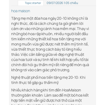
09/07/2026 1:05 chiều
Topic starter
hoa maison
Tặng mẹ một đóa hoa ngày 20-10 không chỉ là
nghi thức, đó là cách chúng ta gói ghém lời
cảm ơn vào những cánh hoa mềm mại. Thay vì
những bó hoa rập khuôn, nhiều người bắt đầu
tìm kiếm những thiết kế hoa tiền tặng mẹ với
mong muốn vừa giữ được nét thẩm mỹ tinh tế,
vừa thiết thực trong cách bày tỏ lòng hiếu
thảo. Việc cân bằng giữa vẻ đẹp nghệ thuật
của hoa tươi và sự tinh tế khi kết hợp yếu tố tài
chính đòi hỏi gu thẩm mỹ rất riêng để món quà
không rơi vào cảm giác phô trương.
Nghệ thuật phối hoa tiền tặng mẹ 20-10: Khi
tính thực tế gặp gu thẩm mỹ
Nhiều khách hàng khi tìm đến HoaMaison
thường băn khoăn: Làm sao để một bó hoa kết
hợp tiền mặt vẫn giữ được hơi thở của một