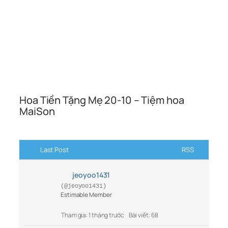
Hoa Tiền Tặng Mẹ 20-10 – Tiệm hoa
MaiSon
Last Post
RSS
jeoyoo1431
(@jeoyoo1431)
Estimable Member
Tham gia: 1 tháng trước
Bài viết: 68