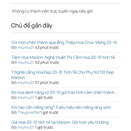
Không có thành viên trực tuyến ngay bây giờ
Chủ đề gần đây
Gói trọn chân thành qua lẵng Thiệp Hoa Chúc Mừng 20-10
Bởi
miumiu01
43 phút trước
Tiệm Hoa Maison: Nghệ thuật Thi Cắm Hoa 20-10 tinh tế
Bởi
miumiu01
50 phút trước
Ý Nghĩa Lẵng Hoa Đẹp 20-10 Tinh Tế Cho Phụ Nữ Tốt Đẹp
Maison
Bởi
miumiu01
57 phút trước
Bó hoa dành tặng vợ 20-10 gửi trao tình cảm chân thành
Bởi
miumiu01
1 giờ trước
Khi nào cần niềng răng? 3 dấu hiệu nên niềng răng sớm
Bởi
ThegioieSIM
1 giờ trước
Giá Hoa 20-10 tinh tế tại Maison: Gói trọn yêu thương
Bởi
miumiu01
1 giờ trước