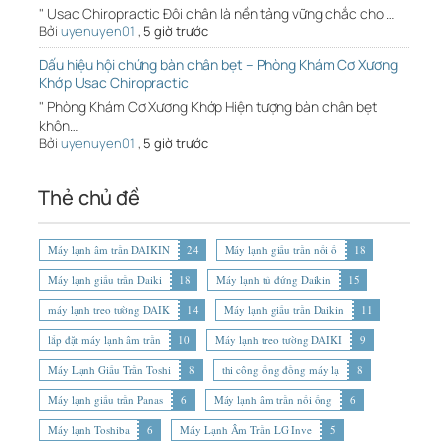
" Usac Chiropractic Đôi chân là nền tảng vững chắc cho …
Bởi
uyenuyen01
,
5 giờ trước
Dấu hiệu hội chứng bàn chân bẹt – Phòng Khám Cơ Xương
Khớp Usac Chiropractic
" Phòng Khám Cơ Xương Khớp Hiện tượng bàn chân bẹt
khôn…
Bởi
uyenuyen01
,
5 giờ trước
Thẻ chủ đề
Máy lạnh âm trần DAIKIN
24
Máy lạnh giấu trần nối ố
18
Máy lạnh giấu trần Daiki
18
Máy lạnh tủ đứng Daikin
15
máy lạnh treo tường DAIK
14
Máy lạnh giấu trần Daikin
11
lắp đặt máy lạnh âm trần
10
Máy lạnh treo tường DAIKI
9
Máy Lạnh Giấu Trần Toshi
8
thi công ống đồng máy lạ
8
Máy lạnh giấu trần Panas
6
Máy lạnh âm trần nối ống
6
Máy lạnh Toshiba
6
Máy Lạnh Âm Trần LG Inve
5