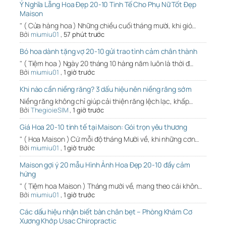
Ý Nghĩa Lẵng Hoa Đẹp 20-10 Tinh Tế Cho Phụ Nữ Tốt Đẹp
Maison
" ( Cửa hàng hoa ) Những chiều cuối tháng mười, khi gió…
Bởi
miumiu01
,
57 phút trước
Bó hoa dành tặng vợ 20-10 gửi trao tình cảm chân thành
" ( Tiệm hoa ) Ngày 20 tháng 10 hàng năm luôn là thời đ…
Bởi
miumiu01
,
1 giờ trước
Khi nào cần niềng răng? 3 dấu hiệu nên niềng răng sớm
Niềng răng không chỉ giúp cải thiện răng lệch lạc, khấp…
Bởi
ThegioieSIM
,
1 giờ trước
Giá Hoa 20-10 tinh tế tại Maison: Gói trọn yêu thương
" ( Hoa Maison ) Cứ mỗi độ tháng Mười về, khi những cơn…
Bởi
miumiu01
,
1 giờ trước
Maison gợi ý 20 mẫu Hình Ảnh Hoa Đẹp 20-10 đầy cảm
hứng
" ( Tiệm hoa Maison ) Tháng mười về, mang theo cái khôn…
Bởi
miumiu01
,
1 giờ trước
Các dấu hiệu nhận biết bàn chân bẹt – Phòng Khám Cơ
Xương Khớp Usac Chiropractic