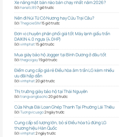
Xe nâng mặt bàn nào bán chạy nhất năm 2026?
Bởi
hanatc89
7 giờ trước
Nên đi Núi Tứ Cô Nương hay Cửu Trại Câu?
Bởi
ThegioieSIM
15 giờ trước
Đơn vị chuyên phân phối giá tốt Máy lạnh giấu trần
DAIKIN 4.0 ngựa (4.0HP)
Bởi
vinhphat
15 giờ trước
Mua giày bảo hộ Jogger tại Bình Dương ở đâu tốt
Bởi
thegioigay
19 giờ trước
Điểm cung cấp giá rẻ Điều hòa âm trần LG kèm nhiều
ưu đãi hấp dẫn
Bởi
vinhphat
20 giờ trước
Thị trường giày bảo hộ tại Thái Nguyên
Bởi
trangvangbaoho
20 giờ trước
Cửa Nhựa Đài Loan Ghép Thanh Tại Phường Lái Thiêu
Bởi
Tuongvicuago
2 ngày trước
Cung cấp số lượng lớn, bỏ sỉ Điều hòa tủ đứng LG
thương hiệu Hàn Quốc
Bởi
vinhphat
2 ngày trước