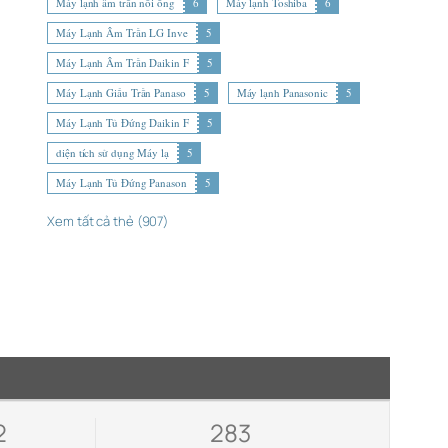
Máy lạnh âm trần nối ống
6
Máy lạnh Toshiba
6
Máy Lạnh Âm Trần LG Inve
5
Máy Lạnh Âm Trần Daikin F
5
Máy Lạnh Giấu Trần Panaso
5
Máy lạnh Panasonic
5
Máy Lạnh Tủ Đứng Daikin F
5
diện tích sử dụng Máy lạ
5
Máy Lạnh Tủ Đứng Panason
5
Xem tất cả thẻ (907)
2
283