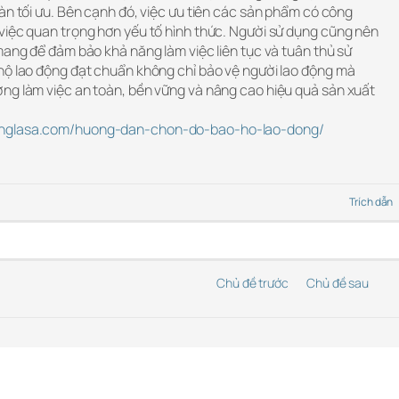
àn tối ưu. Bên cạnh đó, việc ưu tiên các sản phẩm có công
việc quan trọng hơn yếu tố hình thức. Người sử dụng cũng nên
mang để đảm bảo khả năng làm việc liên tục và tuân thủ sử
hộ lao động đạt chuẩn không chỉ bảo vệ người lao động mà
ng làm việc an toàn, bền vững và nâng cao hiệu quả sản xuất
onglasa.com/huong-dan-chon-do-bao-ho-lao-dong/
Trích dẫn
Chủ đề trước
Chủ đề sau