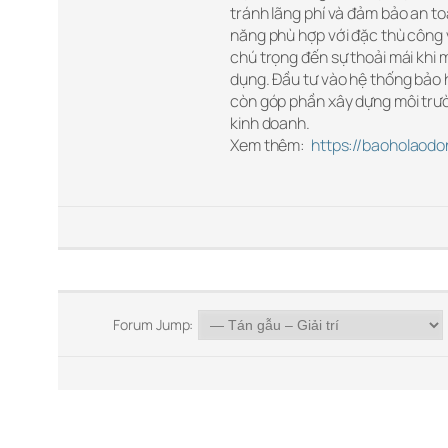
tránh lãng phí và đảm bảo an to
năng phù hợp với đặc thù công 
chú trọng đến sự thoải mái khi 
dụng. Đầu tư vào hệ thống bảo 
còn góp phần xây dựng môi trườ
kinh doanh.
Xem thêm:
https://baoholaod
Forum Jump: