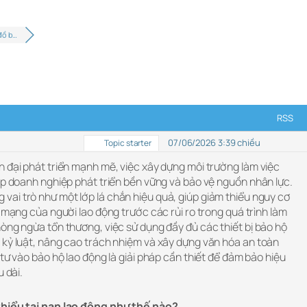
đồ b…
RSS
07/06/2026 3:39 chiều
Topic starter
n đại phát triển mạnh mẽ, việc xây dựng môi trường làm việc
úp doanh nghiệp phát triển bền vững và bảo vệ nguồn nhân lực.
 vai trò như một lớp lá chắn hiệu quả, giúp giảm thiểu nguy cơ
h mạng của người lao động trước các rủi ro trong quá trình làm
òng ngừa tổn thương, việc sử dụng đầy đủ các thiết bị bảo hộ
 kỷ luật, nâng cao trách nhiệm và xây dựng văn hóa an toàn
 tư vào bảo hộ lao động là giải pháp cần thiết để đảm bảo hiệu
u dài.
thiểu tai nạn lao động như thế nào?