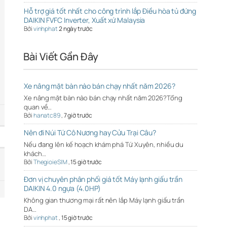
Hỗ trợ giá tốt nhất cho công trình lắp Điều hòa tủ đứng
DAIKIN FVFC Inverter, Xuất xứ Malaysia
Bởi
vinhphat
2 ngày trước
Bài Viết Gần Đây
Xe nâng mặt bàn nào bán chạy nhất năm 2026?
Xe nâng mặt bàn nào bán chạy nhất năm 2026?Tổng
quan về…
Bởi
hanatc89
,
7 giờ trước
Nên đi Núi Tứ Cô Nương hay Cửu Trại Câu?
Nếu đang lên kế hoạch khám phá Tứ Xuyên, nhiều du
khách…
Bởi
ThegioieSIM
,
15 giờ trước
Đơn vị chuyên phân phối giá tốt Máy lạnh giấu trần
DAIKIN 4.0 ngựa (4.0HP)
Không gian thương mại rất nên lắp Máy lạnh giấu trần
DA…
Bởi
vinhphat
,
15 giờ trước