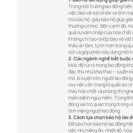
Trong môi trường lao động hiện 
việc bảo vệ sức khỏe và tính mạ
mũ bảo hộ, giày bảo hộ giúp giả
thương cơ học. Bên cạnh đó, m
quả sự xâm nhập của hóa chất đ
Không chỉ tạo ra lớp bảo vệ vật
thấy an tâm, tự tin hơn trong qu
sót và góp phần xây dựng môi tr
2. Các ngành nghề bắt buộc 
Mức độ rủi ro trong lao động k
đặc thù như khai thác – luyện k
mỏ, lò luyện kim, người lao độn
oxy nên cần trang bị quần áo c
máy hóa chất và phòng thí nghi
mầm bệnh nguy hiểm. Trong lĩnh 
đóng vai trò quan trọng trong v
tính mạng người lao động.
3.
Cách lựa chọn bảo hộ lao 
Để lựa chọn bảo hộ lao động hiệ
việc như tiếng ồn, nhiệt độ, hó