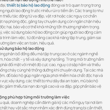
đại,
thiết bị bảo hộ lao động
đóng vai trò quan trọng trong
ng người lao động trước nhiều rủi ro tiềm ẩn. Các trang bị như
m thiểu tác động từ va đập, vật rơi hoặc các nguy cơ chấn
ặt nạ phòng độc, găng tay chuyên dụng còn ngăn chặn hiệu
ộc hại, bảo vệ cơ thể khỏi những tổn thương nghiêm trọng.
 lý, việc sử dụng bảo hộ lao động còn giúp người lao động cảm
á trình làm việc, từ đó nâng cao khả năng tập trung, giảm sai
ường làm việc an toàn, hiệu quả.
sử dụng bảo hộ lao động
hông phân bổ đồng đều mà tập trung cao ở các ngành nghề
im, hóa chất – y tế và xây dựng hạ tầng. Trong môi trường hầm
g phải đối mặt với nhiệt độ cực cao, nguy cơ sập hầm và thiếu
hống cháy cùng hệ thống dưỡng khí chuyên dụng. Tại các nhà
ệm, đồ bảo hộ giúp ngăn ngừa phơi nhiễm hóa chất độc hại và
vực xây dựng, các thiết bị như dây đai an toàn, mũ bảo hộ
iệc giảm thiểu tai nạn do ngã cao và va đập, góp phần bảo vệ
động phù hợp từng môi trường làm việc
u quả, doanh nghiệp cần đánh giá kỹ các mối nguy tại nơi làm
a chất hay vật sắc nhọn nhằm xác định đúng trang bị cần thiết,