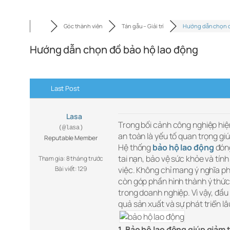
Góc thành viên
Tán gẫu – Giải trí
Hướng dẫn chọn 
Hướng dẫn chọn đồ bảo hộ lao động
Last Post
Lasa
Trong bối cảnh công nghiệp hiệ
(@lasa)
an toàn là yếu tố quan trọng gi
Reputable Member
Hệ thống
bảo hộ lao động
đóng
tai nạn, bảo vệ sức khỏe và tín
Tham gia: 8 tháng trước
Bài viết: 129
việc. Không chỉ mang ý nghĩa ph
còn góp phần hình thành ý thức
trong doanh nghiệp. Vì vậy, đầu
quả sản xuất và sự phát triển lâ
1. Bảo hộ lao động giúp giảm 