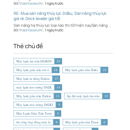
Bởi
thaontasieuthi
,
1 ngày trước
RE: Mua sàn nâng thủy lực ở đâu, Sàn nâng thủy lực
giá rẻ, Dock leveler giá tốt
Sàn nâng hạ thủy lực loại nào thì tốt hiện naySàn nâng …
Bởi
thaontasieuthi
,
1 ngày trước
Thẻ chủ đề
Máy lạnh âm trần DAIKIN
24
Máy lạnh giấu trần nối ố
18
Máy lạnh giấu trần Daiki
18
Máy lạnh tủ đứng Daikin
15
máy lạnh treo tường DAIK
14
Máy lạnh giấu trần Daikin
11
lắp đặt máy lạnh âm trần
10
Máy lạnh treo tường DAIKI
9
Máy Lạnh Giấu Trần Toshi
8
thi công ống đồng máy lạ
8
Máy lạnh giấu trần Panas
6