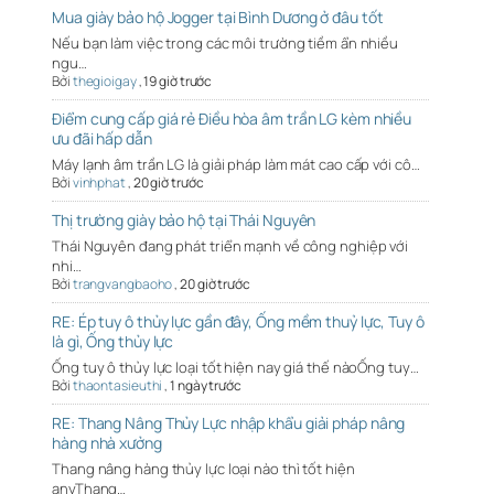
Mua giày bảo hộ Jogger tại Bình Dương ở đâu tốt
Nếu bạn làm việc trong các môi trường tiềm ẩn nhiều
ngu…
Bởi
thegioigay
,
19 giờ trước
Điểm cung cấp giá rẻ Điều hòa âm trần LG kèm nhiều
ưu đãi hấp dẫn
Máy lạnh âm trần LG là giải pháp làm mát cao cấp với cô…
Bởi
vinhphat
,
20 giờ trước
Thị trường giày bảo hộ tại Thái Nguyên
Thái Nguyên đang phát triển mạnh về công nghiệp với
nhi…
Bởi
trangvangbaoho
,
20 giờ trước
RE: Ép tuy ô thủy lực gần đây, Ống mềm thuỷ lực, Tuy ô
là gì, Ống thủy lực
Ống tuy ô thủy lực loại tốt hiện nay giá thế nàoỐng tuy…
Bởi
thaontasieuthi
,
1 ngày trước
RE: Thang Nâng Thủy Lực nhập khẩu giải pháp nâng
hàng nhà xưởng
Thang nâng hàng thủy lực loại nào thì tốt hiện
anyThang…