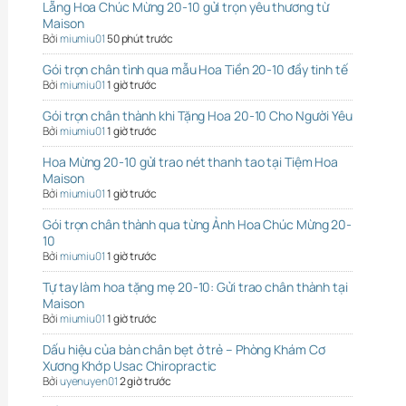
Lẵng Hoa Chúc Mừng 20-10 gửi trọn yêu thương từ
Maison
Bởi
miumiu01
50 phút trước
Gói trọn chân tình qua mẫu Hoa Tiền 20-10 đầy tinh tế
Bởi
miumiu01
1 giờ trước
Gói trọn chân thành khi Tặng Hoa 20-10 Cho Người Yêu
Bởi
miumiu01
1 giờ trước
Hoa Mừng 20-10 gửi trao nét thanh tao tại Tiệm Hoa
Maison
Bởi
miumiu01
1 giờ trước
Gói trọn chân thành qua từng Ảnh Hoa Chúc Mừng 20-
10
Bởi
miumiu01
1 giờ trước
Tự tay làm hoa tặng mẹ 20-10: Gửi trao chân thành tại
Maison
Bởi
miumiu01
1 giờ trước
Dấu hiệu của bàn chân bẹt ở trẻ – Phòng Khám Cơ
Xương Khớp Usac Chiropractic
Bởi
uyenuyen01
2 giờ trước