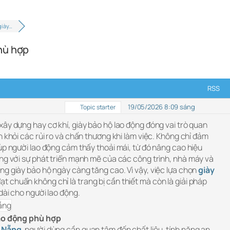
giày…
hù hợp
RSS
19/05/2026 8:09 sáng
Topic starter
ây dựng hay cơ khí, giày bảo hộ lao động đóng vai trò quan
n khỏi các rủi ro và chấn thương khi làm việc. Không chỉ đảm
úp người lao động cảm thấy thoải mái, từ đó nâng cao hiệu
ùng với sự phát triển mạnh mẽ của các công trình, nhà máy và
g giày bảo hộ ngày càng tăng cao. Vì vậy, việc lựa chọn
giày
ạt chuẩn không chỉ là trang bị cần thiết mà còn là giải pháp
dài cho người lao động.
lao động phù hợp
à Nẵng
, người dùng cần quan tâm đến chất liệu, tính năng an