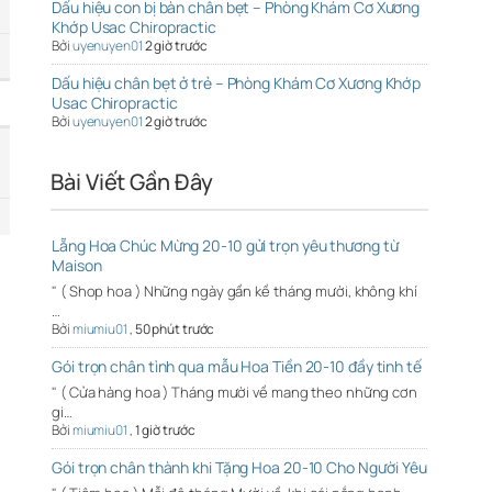
Dấu hiệu con bị bàn chân bẹt – Phòng Khám Cơ Xương
Khớp Usac Chiropractic
Bởi
uyenuyen01
2 giờ trước
Dấu hiệu chân bẹt ở trẻ – Phòng Khám Cơ Xương Khớp
Usac Chiropractic
Bởi
uyenuyen01
2 giờ trước
Bài Viết Gần Đây
Lẵng Hoa Chúc Mừng 20-10 gửi trọn yêu thương từ
Maison
" ( Shop hoa ) Những ngày gần kề tháng mười, không khí
…
Bởi
miumiu01
,
50 phút trước
Gói trọn chân tình qua mẫu Hoa Tiền 20-10 đầy tinh tế
" ( Cửa hàng hoa ) Tháng mười về mang theo những cơn
gi…
Bởi
miumiu01
,
1 giờ trước
Gói trọn chân thành khi Tặng Hoa 20-10 Cho Người Yêu