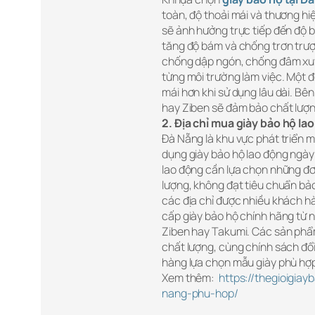
toàn, độ thoải mái và thương hi
sẽ ảnh hưởng trực tiếp đến độ b
tăng độ bám và chống trơn trượt
chống dập ngón, chống đâm xuy
từng môi trường làm việc. Một đ
mái hơn khi sử dụng lâu dài. Bê
hay Ziben sẽ đảm bảo chất lượng
2. Địa chỉ mua giày bảo hộ la
Đà Nẵng là khu vực phát triển 
dụng giày bảo hộ lao động ngày 
lao động cần lựa chọn những đơ
lượng, không đạt tiêu chuẩn bả
các địa chỉ được nhiều khách hà
cấp giày bảo hộ chính hãng từ n
Ziben hay Takumi. Các sản phẩ
chất lượng, cùng chính sách đổ
hàng lựa chọn mẫu giày phù hợp
Xem thêm:
https://thegioigia
nang-phu-hop/