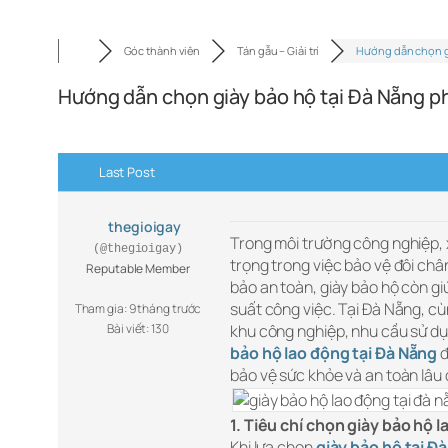
Góc thành viên
Tán gẫu – Giải trí
Hướng dẫn chọn 
Hướng dẫn chọn giày bảo hộ tại Đà Nẵng p
Last Post
thegioigay
Trong môi trường công nghiệp, x
(@thegioigay)
trọng trong việc bảo vệ đôi châ
Reputable Member
bảo an toàn, giày bảo hộ còn gi
suất công việc. Tại Đà Nẵng, c
Tham gia: 9 tháng trước
Bài viết: 130
khu công nghiệp, nhu cầu sử dụn
bảo hộ lao động tại Đà Nẵng
đ
bảo vệ sức khỏe và an toàn lâu 
1. Tiêu chí chọn giày bảo hộ 
Khi lựa chọn
giày bảo hộ tại Đ