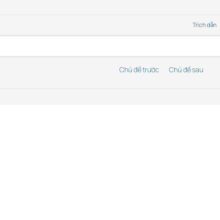
Trích dẫn
Chủ đề trước
Chủ đề sau