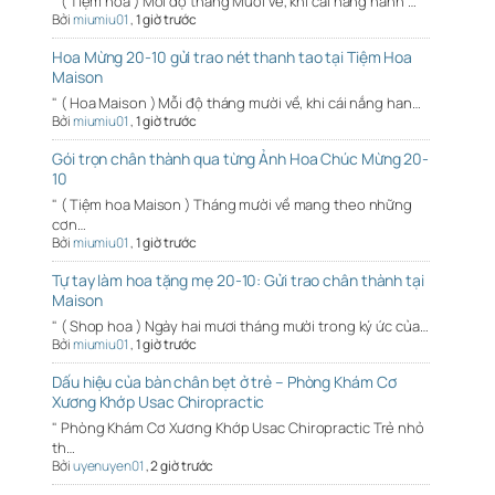
" ( Tiệm hoa ) Mỗi độ tháng Mười về, khi cái nắng hanh …
Bởi
miumiu01
,
1 giờ trước
Hoa Mừng 20-10 gửi trao nét thanh tao tại Tiệm Hoa
Maison
" ( Hoa Maison ) Mỗi độ tháng mười về, khi cái nắng han…
Bởi
miumiu01
,
1 giờ trước
Gói trọn chân thành qua từng Ảnh Hoa Chúc Mừng 20-
10
" ( Tiệm hoa Maison ) Tháng mười về mang theo những
cơn…
Bởi
miumiu01
,
1 giờ trước
Tự tay làm hoa tặng mẹ 20-10: Gửi trao chân thành tại
Maison
" ( Shop hoa ) Ngày hai mươi tháng mười trong ký ức của…
Bởi
miumiu01
,
1 giờ trước
Dấu hiệu của bàn chân bẹt ở trẻ – Phòng Khám Cơ
Xương Khớp Usac Chiropractic
" Phòng Khám Cơ Xương Khớp Usac Chiropractic Trẻ nhỏ
th…
Bởi
uyenuyen01
,
2 giờ trước