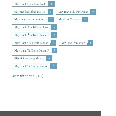
Máy Lạnh Giấu Trần Toshi
8
thi công ống đồng máy lạ
8
Máy lạnh giấu trần Panas
6
Máy lạnh âm trần nối ống
6
Máy lạnh Toshiba
6
Máy Lạnh Âm Trần LG Inve
5
Máy Lạnh Âm Trần Daikin F
5
Máy Lạnh Giấu Trần Panaso
5
Máy lạnh Panasonic
5
Máy Lạnh Tủ Đứng Daikin F
5
diện tích sử dụng Máy lạ
5
Máy Lạnh Tủ Đứng Panason
5
Xem tất cả thẻ (907)