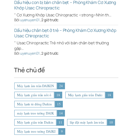
Dấu hiệu con bị bàn chân bẹt – Phòng Khám Cơ Xương
Khớp Usac Chiropractic
" Cơ Xương Khớp Usac Chiropractic <strong>Nhìn th…
Bởi
uyenuyen01
,
2 giờ trước
Dấu hiệu chân bẹt ở trẻ – Phòng Khám Cơ Xương Khớp
Usac Chiropractic
" Usac Chiropractic Trẻ nhỏ với bàn chân bẹt thường
gặp…
Bởi
uyenuyen01
,
2 giờ trước
Thẻ chủ đề
Máy lạnh âm trần DAIKIN
24
Máy lạnh giấu trần nối ố
18
Máy lạnh giấu trần Daiki
18
Máy lạnh tủ đứng Daikin
15
máy lạnh treo tường DAIK
14
Máy lạnh giấu trần Daikin
11
lắp đặt máy lạnh âm trần
10
Máy lạnh treo tường DAIKI
9