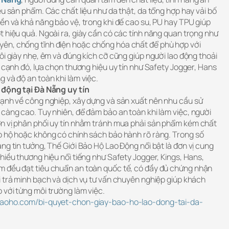
ệu sản phẩm. Các chất liệu như da thật, da tổng hợp hay vải bố
ền và khả năng bảo vệ, trong khi đế cao su, PU hay TPU giúp
 hiệu quả. Ngoài ra, giày cần có các tính năng quan trọng như
ên, chống tĩnh điện hoặc chống hóa chất để phù hợp với
ôi giày nhẹ, êm và đúng kích cỡ cũng giúp người lao động thoải
n cạnh đó, lựa chọn thương hiệu uy tín như Safety Jogger, Hans
 và độ an toàn khi làm việc.
o động tại Đà Nẵng uy tín
mạnh về công nghiệp, xây dựng và sản xuất nên nhu cầu sử
càng cao. Tuy nhiên, để đảm bảo an toàn khi làm việc, người
n vị phân phối uy tín nhằm tránh mua phải sản phẩm kém chất
o hộ hoặc không có chính sách bảo hành rõ ràng. Trong số
ng tin tưởng, Thế Giới Bảo Hộ Lao Động nổi bật là đơn vị cung
hiều thương hiệu nổi tiếng như Safety Jogger, Kings, Hans,
m đều đạt tiêu chuẩn an toàn quốc tế, có đầy đủ chứng nhận
i trả minh bạch và dịch vụ tư vấn chuyên nghiệp giúp khách
 với từng môi trường làm việc.
ybaoho.com/bi-quyet-chon-giay-bao-ho-lao-dong-tai-da-