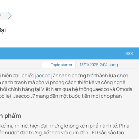
ô …
đại
RSS
13/11/2025 2:04 sáng
Topic starter
 hiện đại, chiếc
jaecoo j7
nhanh chóng trở thành lựa chọn
iá cạnh tranh mà còn vì phong cách thiết kế và công nghệ
phối chính hãng tại Việt Nam qua hệ thống Jaecoo và Omoda
bile), Jaecoo J7 mang đến một bước tiến mới cho phân
ản phẩm
 kế mạnh mẽ, hiện đại nhưng không kém phần tinh tế. Phía
thác nước” đặc trưng, kết hợp với cụm đèn LED sắc sảo tạo