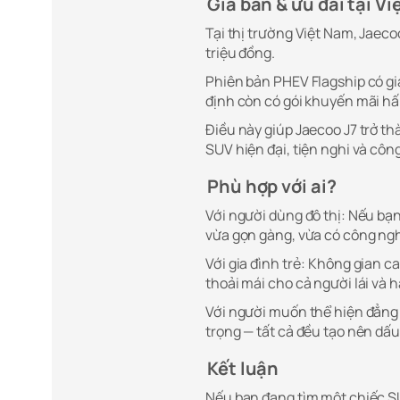
Giá bán & ưu đãi tại V
Tại thị trường Việt Nam, Jaeco
triệu đồng.
Phiên bản PHEV Flagship có gi
định còn có gói khuyến mãi hấp
Điều này giúp Jaecoo J7 trở t
SUV hiện đại, tiện nghi và côn
Phù hợp với ai?
Với người dùng đô thị: Nếu bạ
vừa gọn gàng, vừa có công nghệ
Với gia đình trẻ: Không gian ca
thoải mái cho cả người lái và 
Với người muốn thể hiện đẳng 
trọng — tất cả đều tạo nên dấu
Kết luận
Nếu bạn đang tìm một chiếc SU