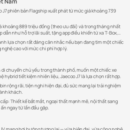
iệt Nam
o J7 phiên bản Flagship xuất phát từ mức giá khoảng 739
á khoảng 889 triệu đồng (theo ưu đãi) và trong tháng nhất
 dẫn như hỗ trợ lãi suất, tặng app điều khiển từ xa T-Box,…
hành lựa chọn rất đáng cân nhắc nếu bạn đang tìm một chiếc
g nghệ cao với mức chi phí hợp lý.
n di chuyển chủ yếu trong thành phố, muốn một chiếc xe
 hybrid tiết kiệm nhiên liệu, Jaecoo J7 là lựa chọn rất hợp.
bin rộng rãi, tiện nghi hiện đại, đủ sức mang lại trải nghiệm
hành khách.
cấp: Thiết kế bắt mắt, ngoại thất mạnh mẽ, nội thất sang
 ấn ngay từ lần đầu gặp.
V mang hơi hướng tương lai — vừa hiện đại, vừa công nghệ,