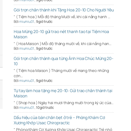
Gói trọn chân thành khi Tặng Hoa 20-10 Cho Người Yêu
" ( Tiệm hoa ) Mỗi độ tháng Mười về, khi cái nắng hanh …
Bởi
miumiu01
,
9 giờ trước
Hoa Mừng 20-10 gửi trao nét thanh tao tại Tiệm Hoa
Maison
" ( Hoa Maison ) Mỗi độ tháng mười về, khi cái nắng han…
Bởi
miumiu01
,
9 giờ trước
Gói trọn chân thành qua từng Ảnh Hoa Chúc Mừng 20-
10
" ( Tiệm hoa Maison ) Tháng mười về mang theo những
cơn…
Bởi
miumiu01
,
9 giờ trước
Tự tay làm hoa tặng mẹ 20-10: Gửi trao chân thành tại
Maison
" ( Shop hoa ) Ngày hai mươi tháng mười trong ký ức của…
Bởi
miumiu01
,
10 giờ trước
Dấu hiệu của bàn chân bẹt ở trẻ – Phòng Khám Cơ
Xương Khớp Usac Chiropractic
" Phòng Khám Cơ Xương Khớp Usac Chiropractic Trẻ nhỏ