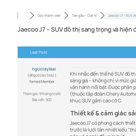
Góc thành viên
Tán gẫu – Giải trí
Jaecoo J7 – SUV đ
Jaecoo J7 – SUV đô thị sang trọng và hiện 
Last Post
nguoiaylaai
Khi nhắc đến thế hệ SUV đô thị
(@nguoiaylaai)
sáng giá – không chỉ vì mức g
Famed Member
vận hành nổi bật. Được phân 
(thuộc tập đoàn Chery Automo
Tham gia: 9 tháng trước
Bài viết: 900
khúc SUV gầm cao cỡ C.
Thiết kế & cảm giác s
Jaecoo J7 có phong cách thiết
trước là lưới tản nhiệt kiểu “