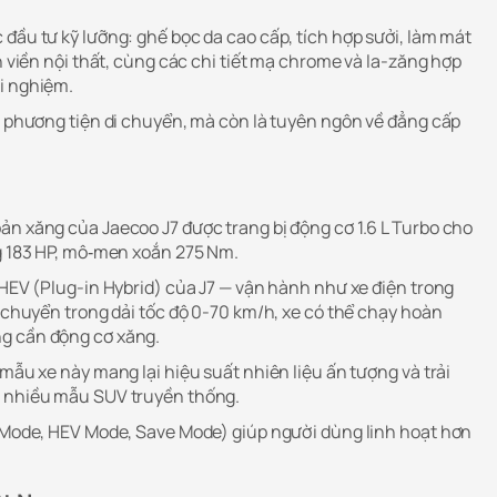
đầu tư kỹ lưỡng: ghế bọc da cao cấp, tích hợp sưởi, làm mát
èn viền nội thất, cùng các chi tiết mạ chrome và la-zăng hợp
i nghiệm.
là phương tiện di chuyển, mà còn là tuyên ngôn về đẳng cấp
ản xăng của Jaecoo J7 được trang bị động cơ 1.6 L Turbo cho
ng 183 HP, mô‐men xoắn 275 Nm.
PHEV (Plug-in Hybrid) của J7 — vận hành như xe điện trong
i chuyển trong dải tốc độ 0-70 km/h, xe có thể chạy hoàn
g cần động cơ xăng.
 mẫu xe này mang lại hiệu suất nhiên liệu ấn tượng và trải
i nhiều mẫu SUV truyền thống.
V Mode, HEV Mode, Save Mode) giúp người dùng linh hoạt hơn