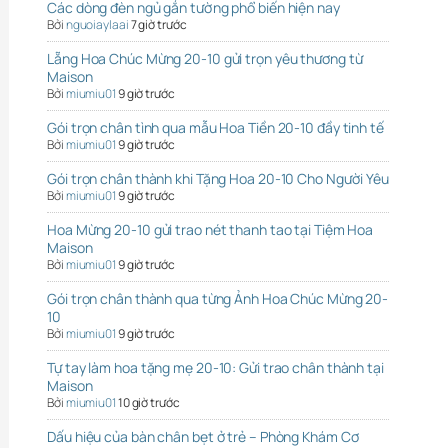
Các dòng đèn ngủ gắn tường phổ biến hiện nay
Bởi
nguoiaylaai
7 giờ trước
Lẵng Hoa Chúc Mừng 20-10 gửi trọn yêu thương từ
Maison
Bởi
miumiu01
9 giờ trước
Gói trọn chân tình qua mẫu Hoa Tiền 20-10 đầy tinh tế
Bởi
miumiu01
9 giờ trước
Gói trọn chân thành khi Tặng Hoa 20-10 Cho Người Yêu
Bởi
miumiu01
9 giờ trước
Hoa Mừng 20-10 gửi trao nét thanh tao tại Tiệm Hoa
Maison
Bởi
miumiu01
9 giờ trước
Gói trọn chân thành qua từng Ảnh Hoa Chúc Mừng 20-
10
Bởi
miumiu01
9 giờ trước
Tự tay làm hoa tặng mẹ 20-10: Gửi trao chân thành tại
Maison
Bởi
miumiu01
10 giờ trước
Dấu hiệu của bàn chân bẹt ở trẻ – Phòng Khám Cơ