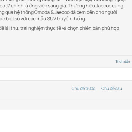
ecoo J7 chính là ứng viên sáng giá. Thương hiệu Jaecoo cùng
hông qua hệ thống Omoda & Jaecoo đã đem đến cho người
c biệt so với các mẫu SUV truyền thống.
 để lái thử, trải nghiệm thực tế và chọn phiên bản phù hợp
Trích dẫn
Chủ đề trước
Chủ đề sau