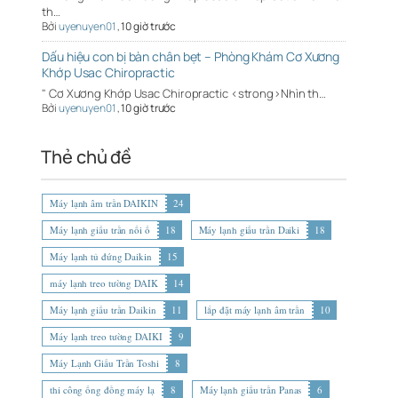
th…
Bởi
uyenuyen01
,
10 giờ trước
Dấu hiệu con bị bàn chân bẹt – Phòng Khám Cơ Xương
Khớp Usac Chiropractic
" Cơ Xương Khớp Usac Chiropractic <strong>Nhìn th…
Bởi
uyenuyen01
,
10 giờ trước
Thẻ chủ đề
Máy lạnh âm trần DAIKIN
24
Máy lạnh giấu trần nối ố
18
Máy lạnh giấu trần Daiki
18
Máy lạnh tủ đứng Daikin
15
máy lạnh treo tường DAIK
14
Máy lạnh giấu trần Daikin
11
lắp đặt máy lạnh âm trần
10
Máy lạnh treo tường DAIKI
9
Máy Lạnh Giấu Trần Toshi
8
thi công ống đồng máy lạ
8
Máy lạnh giấu trần Panas
6