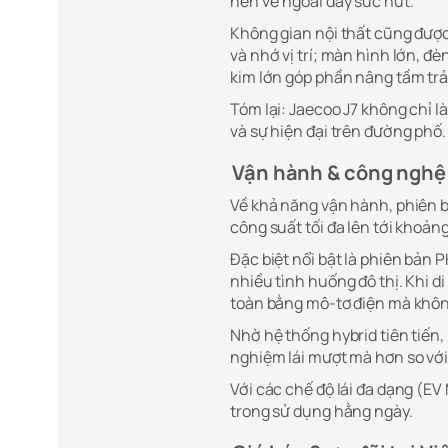
nên vẻ ngoài đầy sức hút.
Không gian nội thất cũng được 
và nhớ vị trí; màn hình lớn, đ
kim lớn góp phần nâng tầm trả
Tóm lại: Jaecoo J7 không chỉ 
và sự hiện đại trên đường phố.
Vận hành & công nghệ
Về khả năng vận hành, phiên b
công suất tối đa lên tới khoả
Đặc biệt nổi bật là phiên bản 
nhiều tình huống đô thị. Khi d
toàn bằng mô-tơ điện mà khôn
Nhờ hệ thống hybrid tiên tiến,
nghiệm lái mượt mà hơn so vớ
Với các chế độ lái đa dạng (E
trong sử dụng hằng ngày.