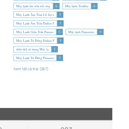
Máy lạnh âm trần nối ống
6
Máy lạnh Toshiba
6
Máy Lạnh Âm Trần LG Inve
5
Máy Lạnh Âm Trần Daikin F
5
Máy Lạnh Giấu Trần Panaso
5
Máy lạnh Panasonic
5
Máy Lạnh Tủ Đứng Daikin F
5
diện tích sử dụng Máy lạ
5
Máy Lạnh Tủ Đứng Panason
5
Xem tất cả thẻ (907)