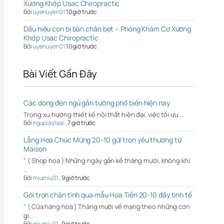
Xương Khớp Usac Chiropractic
Bởi
uyenuyen01
10 giờ trước
Dấu hiệu con bị bàn chân bẹt – Phòng Khám Cơ Xương
Khớp Usac Chiropractic
Bởi
uyenuyen01
10 giờ trước
Bài Viết Gần Đây
Các dòng đèn ngủ gắn tường phổ biến hiện nay
Trong xu hướng thiết kế nội thất hiện đại, việc tối ưu …
Bởi
nguoiaylaai
,
7 giờ trước
Lẵng Hoa Chúc Mừng 20-10 gửi trọn yêu thương từ
Maison
" ( Shop hoa ) Những ngày gần kề tháng mười, không khí
…
Bởi
miumiu01
,
9 giờ trước
Gói trọn chân tình qua mẫu Hoa Tiền 20-10 đầy tinh tế
" ( Cửa hàng hoa ) Tháng mười về mang theo những cơn
gi…
Bởi
miumiu01
,
9 giờ trước