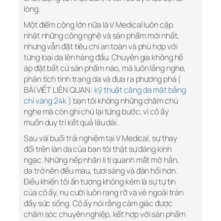
lòng.
Một điểm cộng lớn nữa là V Medical luôn cập
nhật những công nghệ và sản phẩm mới nhất,
nhưng vẫn đặt tiêu chí an toàn và phù hợp với
từng loại da lên hàng đầu. Chuyên gia không hề
áp đặt bất cứ sản phẩm nào, mà luôn lắng nghe,
phân tích tình trạng da và đưa ra phương phá (
BÀI VIẾT LIÊN QUAN:
kỹ thuật căng da mặt bằng
chỉ vàng 24k
) bạn tôi không những chăm chú
nghe mà còn ghi chú lại từng bước, vì cô ấy
muốn duy trì kết quả lâu dài.
Sau vài buổi trải nghiệm tại V Medical, sự thay
đổi trên làn da của bạn tôi thật sự đáng kinh
ngạc. Những nếp nhăn li ti quanh mắt mờ hẳn,
da trở nên đều màu, tươi sáng và đàn hồi hơn.
Điều khiến tôi ấn tượng không kém là sự tự tin
của cô ấy, nụ cười luôn rạng rỡ và vẻ ngoài tràn
đầy sức sống. Cô ấy nói rằng cảm giác được
chăm sóc chuyên nghiệp, kết hợp với sản phẩm