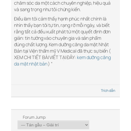
chăm sóc da một cách chuyên nghiệp, hiệu quả
và sang trọng như tôi chứng kiến.
Điều làm tôi cảm thấy hạnh phúc nhất chính là
nhìn thấy bạn tôi tự tin, rạng rỡ mỗi ngày, và biết
rằng tất cả đều xuất phát từ một quyết định đơn
giản: tin tưởng vào chuyên gia và sản phẩm
đúng chất lượng. Kem dưỡng căng da mặt Nhật
Bản tại Viện thẩm mỹ V Medical đã thực sự biến (
XEM CHI TIẾT BÀI VIẾT TẠI ĐÂY:
kem dưỡng căng
da mặt nhật bản
) “
Trích dẫn
Forum Jump: