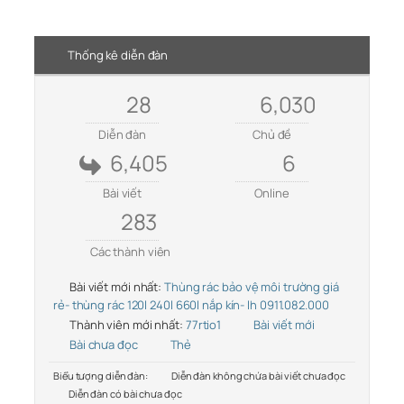
Thống kê diễn đàn
28
6,030
Diễn đàn
Chủ đề
6,405
6
Bài viết
Online
283
Các thành viên
Bài viết mới nhất:
Thùng rác bảo vệ môi trường giá
rẻ- thùng rác 120l 240l 660l nắp kín- lh 0911.082.000
Thành viên mới nhất:
77rtio1
Bài viết mới
Bài chưa đọc
Thẻ
Biểu tượng diễn đàn:
Diễn đàn không chứa bài viết chưa đọc
Diễn đàn có bài chưa đọc