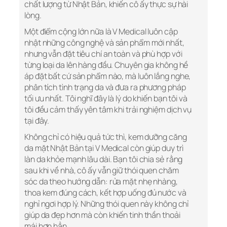
chất lượng từ Nhật Bản, khiến cô ấy thực sự hài
lòng.
Một điểm cộng lớn nữa là V Medical luôn cập
nhật những công nghệ và sản phẩm mới nhất,
nhưng vẫn đặt tiêu chí an toàn và phù hợp với
từng loại da lên hàng đầu. Chuyên gia không hề
áp đặt bất cứ sản phẩm nào, mà luôn lắng nghe,
phân tích tình trạng da và đưa ra phương pháp
tối ưu nhất. Tôi nghĩ đây là lý do khiến bạn tôi và
tôi đều cảm thấy yên tâm khi trải nghiệm dịch vụ
tại đây.
Không chỉ có hiệu quả tức thì, kem dưỡng căng
da mặt Nhật Bản tại V Medical còn giúp duy trì
làn da khỏe mạnh lâu dài. Bạn tôi chia sẻ rằng
sau khi về nhà, cô ấy vẫn giữ thói quen chăm
sóc da theo hướng dẫn: rửa mặt nhẹ nhàng,
thoa kem đúng cách, kết hợp uống đủ nước và
nghỉ ngơi hợp lý. Những thói quen này không chỉ
giúp da đẹp hơn mà còn khiến tinh thần thoải
mái hơn hẳn.