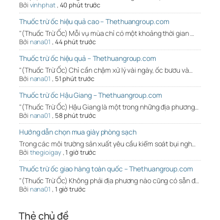
Bởi
vinhphat
,
40 phút trước
Thuốc trừ ốc hiệu quả cao – Thethuangroup.com
"(Thuốc Trừ Ốc) Mỗi vụ mùa chỉ có một khoảng thời gian …
Bởi
nana01
,
44 phút trước
Thuốc trừ ốc hiệu quả – Thethuangroup.com
"(Thuốc Trừ Ốc) Chỉ cần chậm xử lý vài ngày, ốc bươu và…
Bởi
nana01
,
51 phút trước
Thuốc trừ ốc Hậu Giang – Thethuangroup.com
"(Thuốc Trừ Ốc) Hậu Giang là một trong những địa phương…
Bởi
nana01
,
58 phút trước
Hướng dẫn chọn mua giày phòng sạch
Trong các môi trường sản xuất yêu cầu kiểm soát bụi ngh…
Bởi
thegioigay
,
1 giờ trước
Thuốc trừ ốc giao hàng toàn quốc – Thethuangroup.com
"(Thuốc Trừ Ốc) Không phải địa phương nào cũng có sẵn đ…
Bởi
nana01
,
1 giờ trước
Thẻ chủ đề