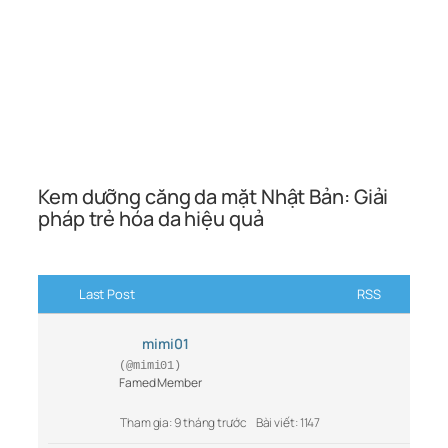
Kem dưỡng căng da mặt Nhật Bản: Giải
pháp trẻ hóa da hiệu quả
Last Post
RSS
mimi01
(@mimi01)
Famed Member
Tham gia: 9 tháng trước
Bài viết: 1147