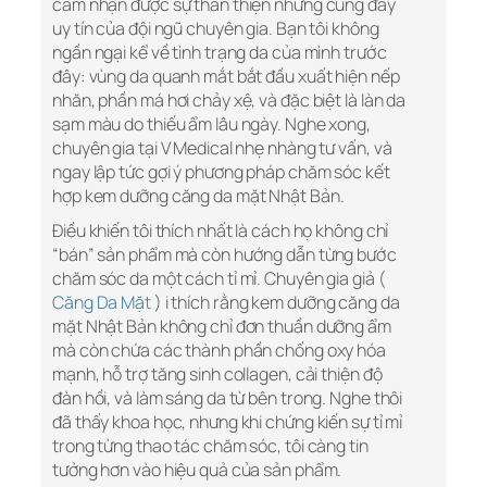
cảm nhận được sự thân thiện nhưng cũng đầy
uy tín của đội ngũ chuyên gia. Bạn tôi không
ngần ngại kể về tình trạng da của mình trước
đây: vùng da quanh mắt bắt đầu xuất hiện nếp
nhăn, phần má hơi chảy xệ, và đặc biệt là làn da
sạm màu do thiếu ẩm lâu ngày. Nghe xong,
chuyên gia tại V Medical nhẹ nhàng tư vấn, và
ngay lập tức gợi ý phương pháp chăm sóc kết
hợp kem dưỡng căng da mặt Nhật Bản.
Điều khiến tôi thích nhất là cách họ không chỉ
“bán” sản phẩm mà còn hướng dẫn từng bước
chăm sóc da một cách tỉ mỉ. Chuyên gia giả (
Căng Da Mặt
) i thích rằng kem dưỡng căng da
mặt Nhật Bản không chỉ đơn thuần dưỡng ẩm
mà còn chứa các thành phần chống oxy hóa
mạnh, hỗ trợ tăng sinh collagen, cải thiện độ
đàn hồi, và làm sáng da từ bên trong. Nghe thôi
đã thấy khoa học, nhưng khi chứng kiến sự tỉ mỉ
trong từng thao tác chăm sóc, tôi càng tin
tưởng hơn vào hiệu quả của sản phẩm.