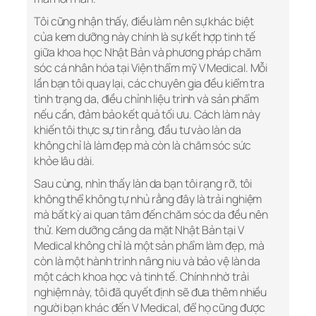
Tôi cũng nhận thấy, điều làm nên sự khác biệt
của kem dưỡng này chính là sự kết hợp tinh tế
giữa khoa học Nhật Bản và phương pháp chăm
sóc cá nhân hóa tại Viện thẩm mỹ V Medical. Mỗi
lần bạn tôi quay lại, các chuyên gia đều kiểm tra
tình trạng da, điều chỉnh liệu trình và sản phẩm
nếu cần, đảm bảo kết quả tối ưu. Cách làm này
khiến tôi thực sự tin rằng, đầu tư vào làn da
không chỉ là làm đẹp mà còn là chăm sóc sức
khỏe lâu dài.
Sau cùng, nhìn thấy làn da bạn tôi rạng rỡ, tôi
không thể không tự nhủ rằng đây là trải nghiệm
mà bất kỳ ai quan tâm đến chăm sóc da đều nên
thử. Kem dưỡng căng da mặt Nhật Bản tại V
Medical không chỉ là một sản phẩm làm đẹp, mà
còn là một hành trình nâng niu và bảo vệ làn da
một cách khoa học và tinh tế. Chính nhờ trải
nghiệm này, tôi đã quyết định sẽ đưa thêm nhiều
người bạn khác đến V Medical, để họ cũng được