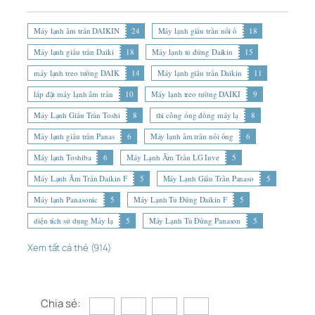
Máy lạnh âm trần DAIKIN
24
Máy lạnh giấu trần nối ố
18
Máy lạnh giấu trần Daiki
18
Máy lạnh tủ đứng Daikin
15
máy lạnh treo tường DAIK
14
Máy lạnh giấu trần Daikin
11
lắp đặt máy lạnh âm trần
10
Máy lạnh treo tường DAIKI
9
Máy Lạnh Giấu Trần Toshi
8
thi công ống đồng máy lạ
8
Máy lạnh giấu trần Panas
6
Máy lạnh âm trần nối ống
6
Máy lạnh Toshiba
6
Máy Lạnh Âm Trần LG Inve
5
Máy Lạnh Âm Trần Daikin F
5
Máy Lạnh Giấu Trần Panaso
5
Máy lạnh Panasonic
5
Máy Lạnh Tủ Đứng Daikin F
5
diện tích sử dụng Máy lạ
5
Máy Lạnh Tủ Đứng Panason
5
Xem tất cả thẻ (914)
Chia sẻ: