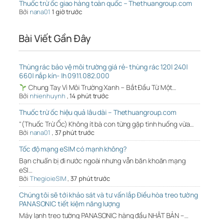
Thuốc trừ ốc giao hàng toàn quốc – Thethuangroup.com
Bởi
nana01
1 giờ trước
Bài Viết Gần Đây
Thùng rác bảo vệ môi trường giá rẻ- thùng rác 120l 240l
660l nắp kín- lh 0911.082.000
Chung Tay Vì Môi Trường Xanh – Bắt Đầu Từ Một…
Bởi
nhienhuynh
,
14 phút trước
Thuốc trừ ốc hiệu quả lâu dài – Thethuangroup.com
"(Thuốc Trừ Ốc) Không ít bà con từng gặp tình huống vừa…
Bởi
nana01
,
37 phút trước
Tốc độ mạng eSIM có mạnh không?
Bạn chuẩn bị đi nước ngoài nhưng vẫn băn khoăn mạng
eSI…
Bởi
ThegioieSIM
,
37 phút trước
Chúng tôi sẽ tới khảo sát và tư vấn lắp Điều hòa treo tường
PANASONIC tiết kiệm năng lượng
Máy lạnh treo tường PANASONIC hàng đầu NHẬT BẢN –…