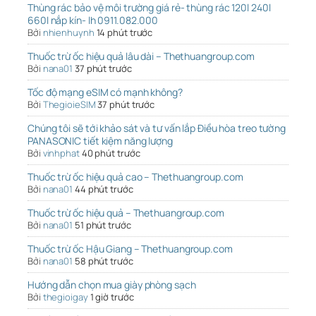
Thùng rác bảo vệ môi trường giá rẻ- thùng rác 120l 240l
660l nắp kín- lh 0911.082.000
Bởi
nhienhuynh
14 phút trước
Thuốc trừ ốc hiệu quả lâu dài – Thethuangroup.com
Bởi
nana01
37 phút trước
Tốc độ mạng eSIM có mạnh không?
Bởi
ThegioieSIM
37 phút trước
Chúng tôi sẽ tới khảo sát và tư vấn lắp Điều hòa treo tường
PANASONIC tiết kiệm năng lượng
Bởi
vinhphat
40 phút trước
Thuốc trừ ốc hiệu quả cao – Thethuangroup.com
Bởi
nana01
44 phút trước
Thuốc trừ ốc hiệu quả – Thethuangroup.com
Bởi
nana01
51 phút trước
Thuốc trừ ốc Hậu Giang – Thethuangroup.com
Bởi
nana01
58 phút trước
Hướng dẫn chọn mua giày phòng sạch
Bởi
thegioigay
1 giờ trước