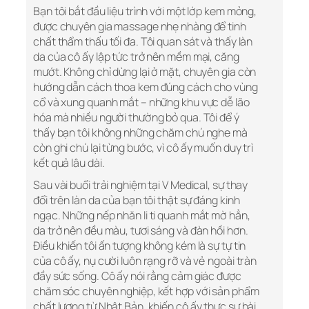
Bạn tôi bắt đầu liệu trình với một lớp kem mỏng,
được chuyên gia massage nhẹ nhàng để tinh
chất thẩm thấu tối đa. Tôi quan sát và thấy làn
da của cô ấy lập tức trở nên mềm mại, căng
mướt. Không chỉ dừng lại ở mặt, chuyên gia còn
hướng dẫn cách thoa kem đúng cách cho vùng
cổ và xung quanh mắt – những khu vực dễ lão
hóa mà nhiều người thường bỏ qua. Tôi để ý
thấy bạn tôi không những chăm chú nghe mà
còn ghi chú lại từng bước, vì cô ấy muốn duy trì
kết quả lâu dài.
Sau vài buổi trải nghiệm tại V Medical, sự thay
đổi trên làn da của bạn tôi thật sự đáng kinh
ngạc. Những nếp nhăn li ti quanh mắt mờ hẳn,
da trở nên đều màu, tươi sáng và đàn hồi hơn.
Điều khiến tôi ấn tượng không kém là sự tự tin
của cô ấy, nụ cười luôn rạng rỡ và vẻ ngoài tràn
đầy sức sống. Cô ấy nói rằng cảm giác được
chăm sóc chuyên nghiệp, kết hợp với sản phẩm
chất lượng từ Nhật Bản, khiến cô ấy thực sự hài