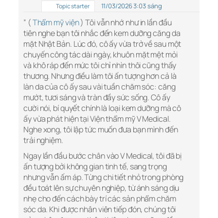
11/03/2026 3:03 sáng
Topic starter
” (
Thẩm mỹ viện
) Tôi vẫn nhớ như in lần đầu
tiên nghe bạn tôi nhắc đến kem dưỡng căng da
mặt Nhật Bản. Lúc đó, cô ấy vừa trở về sau một
chuyến công tác dài ngày, khuôn mặt mệt mỏi
và khô ráp đến mức tôi chỉ nhìn thôi cũng thấy
thương. Nhưng điều làm tôi ấn tượng hơn cả là
làn da của cô ấy sau vài tuần chăm sóc: căng
mướt, tươi sáng và tràn đầy sức sống. Cô ấy
cười nói, bí quyết chính là loại kem dưỡng mà cô
ấy vừa phát hiện tại Viện thẩm mỹ V Medical.
Nghe xong, tôi lập tức muốn đưa bạn mình đến
trải nghiệm.
Ngay lần đầu bước chân vào V Medical, tôi đã bị
ấn tượng bởi không gian tinh tế, sang trọng
nhưng vẫn ấm áp. Từng chi tiết nhỏ trong phòng
đều toát lên sự chuyên nghiệp, từ ánh sáng dịu
nhẹ cho đến cách bày trí các sản phẩm chăm
sóc da. Khi được nhân viên tiếp đón, chúng tôi