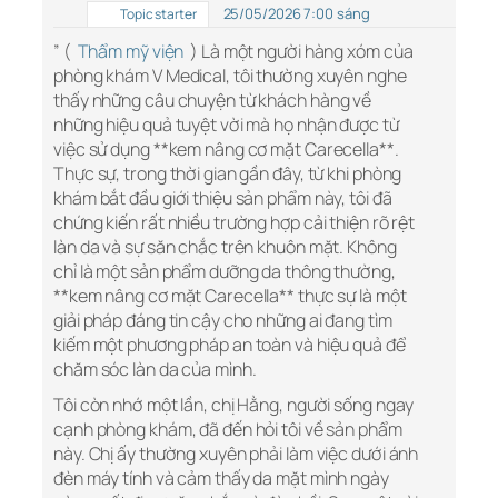
25/05/2026 7:00 sáng
Topic starter
” (
Thẩm mỹ viện
) Là một người hàng xóm của
phòng khám V Medical, tôi thường xuyên nghe
thấy những câu chuyện từ khách hàng về
những hiệu quả tuyệt vời mà họ nhận được từ
việc sử dụng **kem nâng cơ mặt Carecella**.
Thực sự, trong thời gian gần đây, từ khi phòng
khám bắt đầu giới thiệu sản phẩm này, tôi đã
chứng kiến rất nhiều trường hợp cải thiện rõ rệt
làn da và sự săn chắc trên khuôn mặt. Không
chỉ là một sản phẩm dưỡng da thông thường,
**kem nâng cơ mặt Carecella** thực sự là một
giải pháp đáng tin cậy cho những ai đang tìm
kiếm một phương pháp an toàn và hiệu quả để
chăm sóc làn da của mình.
Tôi còn nhớ một lần, chị Hằng, người sống ngay
cạnh phòng khám, đã đến hỏi tôi về sản phẩm
này. Chị ấy thường xuyên phải làm việc dưới ánh
đèn máy tính và cảm thấy da mặt mình ngày