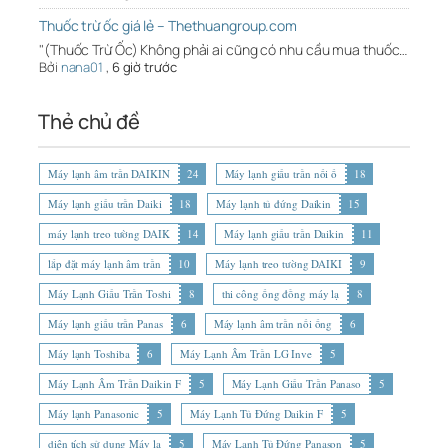
Thuốc trừ ốc giá lẻ – Thethuangroup.com
"(Thuốc Trừ Ốc) Không phải ai cũng có nhu cầu mua thuốc…
Bởi
nana01
,
6 giờ trước
Thẻ chủ đề
Máy lạnh âm trần DAIKIN
24
Máy lạnh giấu trần nối ố
18
Máy lạnh giấu trần Daiki
18
Máy lạnh tủ đứng Daikin
15
máy lạnh treo tường DAIK
14
Máy lạnh giấu trần Daikin
11
lắp đặt máy lạnh âm trần
10
Máy lạnh treo tường DAIKI
9
Máy Lạnh Giấu Trần Toshi
8
thi công ống đồng máy lạ
8
Máy lạnh giấu trần Panas
6
Máy lạnh âm trần nối ống
6
Máy lạnh Toshiba
6
Máy Lạnh Âm Trần LG Inve
5
Máy Lạnh Âm Trần Daikin F
5
Máy Lạnh Giấu Trần Panaso
5
Máy lạnh Panasonic
5
Máy Lạnh Tủ Đứng Daikin F
5
diện tích sử dụng Máy lạ
5
Máy Lạnh Tủ Đứng Panason
5