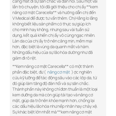
càng mất đi sự săn chắc và đàn hồi. Sau một vài
lần trò chuyện, tôi đã giới thiệu cho chị ấy **kem
nâng cơ mặt Carecella** và hướng dẫn chị đến
V Medical để được tư vấn thêm. Chị Hằng lo lắng
không biết liệu sản phẩm có thực sự giúp ích
cho mình hay không, nhưng sau vài tuần sử
dụng, kết quả khiến chị ấy vô cùng ngạc nhiên.
Làn da của chị ấy trở nên căng mịn, mềm mại
hơn, đặc biệt là vùng da quanh mắt và hàm.
Những dấu hiệu của sự lão hóa dường như đã
giảm đi rõ rệt.
**Kem nâng cơ mặt Carecella** có một thành
phần đặc biệt, đư (
nâng cơ mặt
) ợc nghiên
cứu kỹ lưỡng để tác động sâu vào các lớp da, từ
đó giúp làm tăng độ đàn hồi và sự săn chắc.
Thành phần này không chỉ đơn thuần là một loại
kem dưỡng da mà còn giúp tái tạo và nâng cơ
mặt, giúp da trở nên khỏe mạnh hơn, chống lại
các dấu hiệu lão hóa như nếp nhăn hay chảy xệ.
Sự khác biệt lớn nhất mà **kem nâng cơ mặt