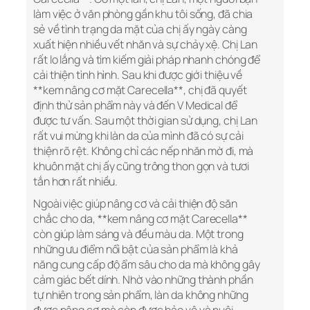
làm việc ở văn phòng gần khu tôi sống, đã chia
sẻ về tình trạng da mặt của chị ấy ngày càng
xuất hiện nhiều vết nhăn và sự chảy xệ. Chị Lan
rất lo lắng và tìm kiếm giải pháp nhanh chóng để
cải thiện tình hình. Sau khi được giới thiệu về
**kem nâng cơ mặt Carecella**, chị đã quyết
định thử sản phẩm này và đến V Medical để
được tư vấn. Sau một thời gian sử dụng, chị Lan
rất vui mừng khi làn da của mình đã có sự cải
thiện rõ rệt. Không chỉ các nếp nhăn mờ đi, mà
khuôn mặt chị ấy cũng trông thon gọn và tươi
tắn hơn rất nhiều.
Ngoài việc giúp nâng cơ và cải thiện độ săn
chắc cho da, **kem nâng cơ mặt Carecella**
còn giúp làm sáng và đều màu da. Một trong
những ưu điểm nổi bật của sản phẩm là khả
năng cung cấp độ ẩm sâu cho da mà không gây
cảm giác bết dính. Nhờ vào những thành phần
tự nhiên trong sản phẩm, làn da không những