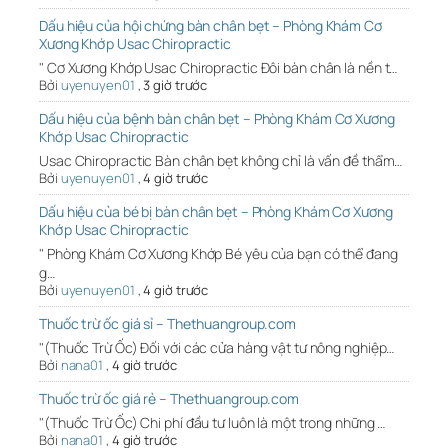
Dấu hiệu của hội chứng bàn chân bẹt – Phòng Khám Cơ
Xương Khớp Usac Chiropractic
" Cơ Xương Khớp Usac Chiropractic Đôi bàn chân là nền t…
Bởi
uyenuyen01
,
3 giờ trước
Dấu hiệu của bệnh bàn chân bẹt – Phòng Khám Cơ Xương
Khớp Usac Chiropractic
Usac Chiropractic Bàn chân bẹt không chỉ là vấn đề thẩm…
Bởi
uyenuyen01
,
4 giờ trước
Dấu hiệu của bé bị bàn chân bẹt – Phòng Khám Cơ Xương
Khớp Usac Chiropractic
" Phòng Khám Cơ Xương Khớp Bé yêu của bạn có thể đang
g…
Bởi
uyenuyen01
,
4 giờ trước
Thuốc trừ ốc giá sỉ – Thethuangroup.com
"(Thuốc Trừ Ốc) Đối với các cửa hàng vật tư nông nghiệp…
Bởi
nana01
,
4 giờ trước
Thuốc trừ ốc giá rẻ – Thethuangroup.com
"(Thuốc Trừ Ốc) Chi phí đầu tư luôn là một trong những …
Bởi
nana01
,
4 giờ trước