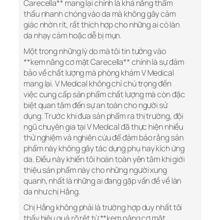
Carecella** mang lại chính là khả năng thẩm
thấu nhanh chóng vào da mà không gây cảm
giác nhờn rít, rất thích hợp cho những ai có làn
da nhạy cảm hoặc dễ bị mụn.
Một trong những lý do mà tôi tin tưởng vào
**kem nâng cơ mặt Carecella** chính là sự đảm
bảo về chất lượng mà phòng khám V Medical
mang lại. V Medical không chỉ chú trọng đến
việc cung cấp sản phẩm chất lượng mà còn đặc
biệt quan tâm đến sự an toàn cho người sử
dụng. Trước khi đưa sản phẩm ra thị trường, đội
ngũ chuyên gia tại V Medical đã thực hiện nhiều
thử nghiệm và nghiên cứu để đảm bảo rằng sản
phẩm này không gây tác dụng phụ hay kích ứng
da. Điều này khiến tôi hoàn toàn yên tâm khi giới
thiệu sản phẩm này cho những người xung
quanh, nhất là những ai đang gặp vấn đề về làn
da như chị Hằng.
Chị Hằng không phải là trường hợp duy nhất tôi
thấy hiệu quả rõ rệt từ **kem nâng cơ mặt