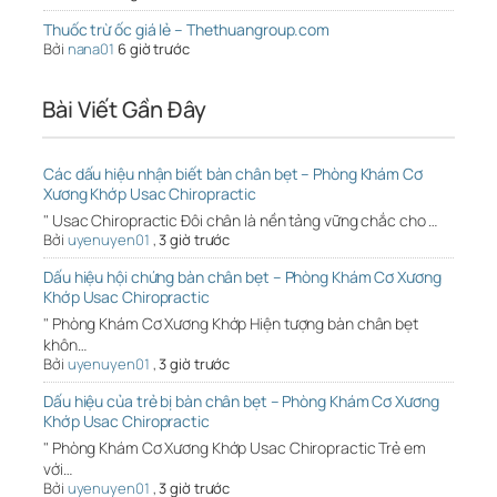
Thuốc trừ ốc giá lẻ – Thethuangroup.com
Bởi
nana01
6 giờ trước
Bài Viết Gần Đây
Các dấu hiệu nhận biết bàn chân bẹt – Phòng Khám Cơ
Xương Khớp Usac Chiropractic
" Usac Chiropractic Đôi chân là nền tảng vững chắc cho …
Bởi
uyenuyen01
,
3 giờ trước
Dấu hiệu hội chứng bàn chân bẹt – Phòng Khám Cơ Xương
Khớp Usac Chiropractic
" Phòng Khám Cơ Xương Khớp Hiện tượng bàn chân bẹt
khôn…
Bởi
uyenuyen01
,
3 giờ trước
Dấu hiệu của trẻ bị bàn chân bẹt – Phòng Khám Cơ Xương
Khớp Usac Chiropractic
" Phòng Khám Cơ Xương Khớp Usac Chiropractic Trẻ em
với…
Bởi
uyenuyen01
,
3 giờ trước