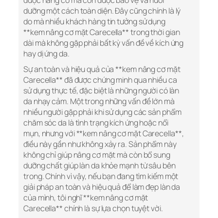
được nâng cơ mà còn được bảo vệ và nuôi
dưỡng một cách toàn diện. Đây cũng chính là lý
do mà nhiều khách hàng tin tưởng sử dụng
**kem nâng cơ mặt Carecella** trong thời gian
dài mà không gặp phải bất kỳ vấn đề về kích ứng
hay dị ứng da.
Sự an toàn và hiệu quả của **kem nâng cơ mặt
Carecella** đã được chứng minh qua nhiều ca
sử dụng thực tế, đặc biệt là những người có làn
da nhạy cảm. Một trong những vấn đề lớn mà
nhiều người gặp phải khi sử dụng các sản phẩm
chăm sóc da là tình trạng kích ứng hoặc nổi
mụn, nhưng với **kem nâng cơ mặt Carecella**,
điều này gần như không xảy ra. Sản phẩm này
không chỉ giúp nâng cơ mặt mà còn bổ sung
dưỡng chất giúp làn da khỏe mạnh từ sâu bên
trong. Chính vì vậy, nếu bạn đang tìm kiếm một
giải pháp an toàn và hiệu quả để làm đẹp làn da
của mình, tôi nghĩ **kem nâng cơ mặt
Carecella** chính là sự lựa chọn tuyệt vời.