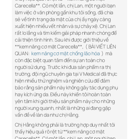
Carecella**. Có một lần, chị Lan, một người bạn
làm việc ở văn phòng gần khu tôi sống, đã chia
sẻ về tình trạng da mặt của chị ấy ngày càng
xuất hiện nhiều vết nhăn và sự chảy xệ. Chị Lan
rất lo lắng và tìm kiếm giải pháp nhanh chóng để
cải thiện tình hình. Sau khi được giới thiệu về
**kem nâng cơ mặt Carecella**, ( BÀI VIẾT LIÊN
QUAN:
kem nâng cơ mặt chống lão hóa
) mà
còn đặc biệt quan tâm đến sự an toàn cho
người sử dụng. Trước khi đưa sản phẩm ra thị
trường, đội ngũ chuyên gia tại V Medical đã thực
hiện nhiều thử nghiệm và nghiên cứu để đảm
bảo rằng sản phẩm này không gây tác dụng phụ
hay kích ứng da. Điều này khiến tôi hoàn toàn
yên tâm khi giới thiệu sản phẩm này cho những
người xung quanh, nhất là những ai đang gặp
vấn đề về làn da như chị Hằng.
Chị Hằng không phải là trường hợp duy nhất tôi
thấy hiệu quả rõ rệt từ **kem nâng cơ mặt
Carecella**. Có một lần, chị Lan, một người bạn