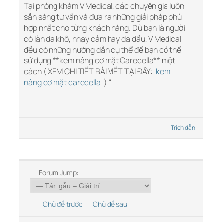
Tại phòng khám V Medical, các chuyên gia luôn
sẵn sàng tư vấn và đưa ra những giải pháp phù
hợp nhất cho từng khách hàng. Dù bạn là người
có làn da khô, nhạy cảm hay da dầu, V Medical
đều có những hướng dẫn cụ thể để bạn có thể
sử dụng **kem nâng cơ mặt Carecella** một
cách ( XEM CHI TIẾT BÀI VIẾT TẠI ĐÂY:
kem
nâng cơ mặt carecella
) “
Trích dẫn
Forum Jump:
Chủ đề trước
Chủ đề sau