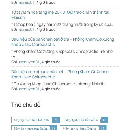
Bởi
miumiu01
,
4 giờ trước
Tự tay làm hoa tặng mẹ 20-10: Gửi trao chân thành tại
Maison
" ( Shop hoa ) Ngày hai mươi tháng mười trong ký ức của…
Bởi
miumiu01
,
4 giờ trước
Dấu hiệu của bàn chân bẹt ở trẻ – Phòng Khám Cơ Xương
Khớp Usac Chiropractic
" Phòng Khám Cơ Xương Khớp Usac Chiropractic Trẻ nhỏ
th…
Bởi
uyenuyen01
,
4 giờ trước
Dấu hiệu con bị bàn chân bẹt – Phòng Khám Cơ Xương
Khớp Usac Chiropractic
" Cơ Xương Khớp Usac Chiropractic <strong>Nhìn th…
Bởi
uyenuyen01
,
4 giờ trước
Thẻ chủ đề
Máy lạnh âm trần DAIKIN
24
Máy lạnh giấu trần nối ố
18
Máy lạnh giấu trần Daiki
18
Máy lạnh tủ đứng Daikin
15