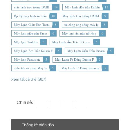
máy lạnh treo tường DAIK
14
Máy lạnh giấu trần Daikin
11
lắp đặt máy lạnh âm trần
10
Máy lạnh treo tường DAIKI
9
Máy Lạnh Giấu Trần Toshi
8
thi công ống đồng máy lạ
8
Máy lạnh giấu trần Panas
6
Máy lạnh âm trần nối ống
6
Máy lạnh Toshiba
6
Máy Lạnh Âm Trần LG Inve
5
Máy Lạnh Âm Trần Daikin F
5
Máy Lạnh Giấu Trần Panaso
5
Máy lạnh Panasonic
5
Máy Lạnh Tủ Đứng Daikin F
5
diện tích sử dụng Máy lạ
5
Máy Lạnh Tủ Đứng Panason
5
Xem tất cả thẻ (907)
Chia sẻ:
Thống kê diễn đàn