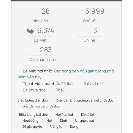
28
5,999
Diễn đàn
Chủ đề
6,374
3
Bài viết
Online
283
Các thành viên
Bài viết mới nhất:
Các dòng đèn ngủ gắn tường phổ
biến hiện nay
Thành viên mới nhất:
77rtio1
Bài viết mới
Bài chưa đọc
Thẻ
Biểu tượng diễn đàn:
Diễn đàn không chứa bài viết chưa đọc
Diễn đàn có bài chưa đọc
Biểu tượng bài viết:
Not Replied
Đã trả lời
Hoạt động
Hot
Dính
Unapproved
Đã giải quyết
Riêng tư
Đóng