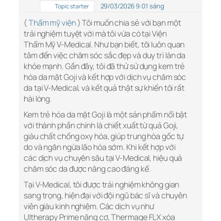
29/03/2026 9:01 sáng
Topic starter
(
Thẩm mỹ viện
) Tôi muốn chia sẻ với bạn một
trải nghiệm tuyệt vời mà tôi vừa có tại Viện
Thẩm Mỹ V-Medical. Như bạn biết, tôi luôn quan
tâm đến việc chăm sóc sắc đẹp và duy trì làn da
khỏe mạnh. Gần đây, tôi đã thử sử dụng kem trẻ
hóa da mặt Goji và kết hợp với dịch vụ chăm sóc
da tại V-Medical, và kết quả thật sự khiến tôi rất
hài lòng.
Kem trẻ hóa da mặt Goji là một sản phẩm nổi bật
với thành phần chính là chiết xuất từ quả Goji,
giàu chất chống oxy hóa, giúp trung hòa gốc tự
do và ngăn ngừa lão hóa sớm. Khi kết hợp với
các dịch vụ chuyên sâu tại V-Medical, hiệu quả
chăm sóc da được nâng cao đáng kể.
Tại V-Medical, tôi được trải nghiệm không gian
sang trọng, hiện đại với đội ngũ bác sĩ và chuyên
viên giàu kinh nghiệm. Các dịch vụ như
Ultherapy Prime nâng cơ, Thermage FLX xóa