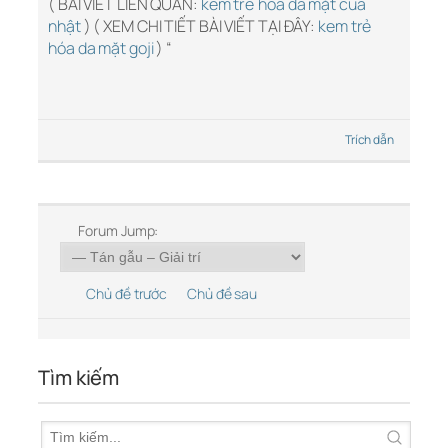
( BÀI VIẾT LIÊN QUAN:
kem trẻ hóa da mặt của
nhật
) ( XEM CHI TIẾT BÀI VIẾT TẠI ĐÂY:
kem trẻ
hóa da mặt goji
) “
Trích dẫn
Forum Jump:
Chủ đề trước
Chủ đề sau
Tìm kiếm