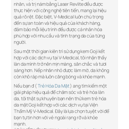
nhăn, và trị nám bằng Laser Revlite đều được
thực hiện với công nghệ tiên tiến, mang lại hiệu
quả rõ rệt. Đặc biệt, V-Medical luôn chú trọng
đến sự an toàn và hiệu quả của khách hàng,
đảm bảo mỗi liệu trình đều được cá nhân hóa
phù hợp với nhu cầu và tình trạng da của từng
người.
Sau một thời gian kiên trì sử dụng kem Goji kết
hợp với các dịch vụ tại V-Medical, tôi nhận thấy
làn da mình trở nên mịn màng, săn chắc và tươi
sáng hơn. Nếp nhăn nhỏ được làm mờ, da không
còn khô ráp mà luôn căng bóng và khỏe mạnh.
Nếu bạn đ (
Trẻ Hóa Da Mặt
) ang tìm kiếm một
giải pháp hiệu quả để chăm sóc và trẻ hóa làn
da, tôi thật sự khuyên bạn nên thử kem trẻ hóa
da mặt Goji kết hợp với các dịch vụ tại Viện
Thẩm Mỹ V-Medical. Đây là lựa chọn tuyệt vời để
bạn tự tin hơn với vẻ ngoài rạng rỡ và khỏe
mạnh.