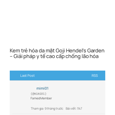
Kem trẻ hóa da mặt Goji Hendel's Garden
– Giải pháp y tế cao cấp chống lão hóa
Last Post
RSS
mimi01
(@mimi01)
Famed Member
Tham gia: 9 tháng trước
Bài viết: 1147