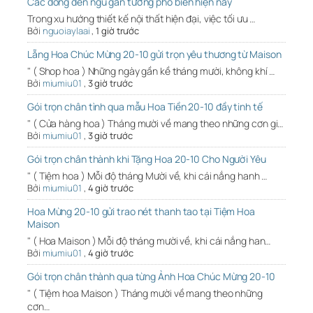
Các dòng đèn ngủ gắn tường phổ biến hiện nay
Trong xu hướng thiết kế nội thất hiện đại, việc tối ưu …
Bởi
nguoiaylaai
,
1 giờ trước
Lẵng Hoa Chúc Mừng 20-10 gửi trọn yêu thương từ Maison
" ( Shop hoa ) Những ngày gần kề tháng mười, không khí …
Bởi
miumiu01
,
3 giờ trước
Gói trọn chân tình qua mẫu Hoa Tiền 20-10 đầy tinh tế
" ( Cửa hàng hoa ) Tháng mười về mang theo những cơn gi…
Bởi
miumiu01
,
3 giờ trước
Gói trọn chân thành khi Tặng Hoa 20-10 Cho Người Yêu
" ( Tiệm hoa ) Mỗi độ tháng Mười về, khi cái nắng hanh …
Bởi
miumiu01
,
4 giờ trước
Hoa Mừng 20-10 gửi trao nét thanh tao tại Tiệm Hoa
Maison
" ( Hoa Maison ) Mỗi độ tháng mười về, khi cái nắng han…
Bởi
miumiu01
,
4 giờ trước
Gói trọn chân thành qua từng Ảnh Hoa Chúc Mừng 20-10
" ( Tiệm hoa Maison ) Tháng mười về mang theo những
cơn…