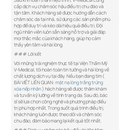
Sau khi hoàn thành liệu trình, V-Medical cung
cấp dịch vụ chăm sóc hậu điều trị chu đáo và
tận tâm. Khách hàng sẽ được hướng dẫn cách
chăm sóc da tại nhà, sử dụng các sản phẩm phù
hợp để duy trì và kéo dài hiệu quả điều trị. Đội
ngũ nhân viên luôn sẵn sàng hỗ trợ và giải đáp
mọi thắc mắc của khách hàng, giúp họ cảm
thấy yên tâm và hài lòng.
### Lời kết
Với những trải nghiệm thực tế tại Viện Thẩm Mỹ
V-Medical, tôi hoàn toàn tin tưởng và hài lòng về
chất lượng dịch vụ tại đây. Nếu bạn đang tìm (
BÀI VIẾT LIÊN QUAN:
mặt nạ lòng trắng trứng
xóa nếp nhăn
) hách hàng sẽ được thăm khám
và tư vấn kỹ lưỡng về tình trạng da. Sau đó, bác
sĩ sẽ lựa chọn công nghệ và phương pháp điều
trị phù hợp nhất. Trong suốt quá trình điều trị,
khách hàng luôn được theo dõi và chăm sóc
chu đáo, đảm bảo mang lại kết quả tốt nhất.