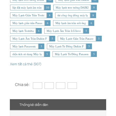
lắp đặt máy lạnh âm trần
10
Máy lạnh treo tường DAIKI
9
Máy Lạnh Giấu Trần Toshi
8
thi công ống đồng máy lạ
8
Máy lạnh giấu trần Panas
6
Máy lạnh âm trần nối ống
6
Máy lạnh Toshiba
6
Máy Lạnh Âm Trần LG Inve
5
Máy Lạnh Âm Trần Daikin F
5
Máy Lạnh Giấu Trần Panaso
5
Máy lạnh Panasonic
5
Máy Lạnh Tủ Đứng Daikin F
5
diện tích sử dụng Máy lạ
5
Máy Lạnh Tủ Đứng Panason
5
Xem tất cả thẻ (907)
Chia sẻ:
Thống kê diễn đàn