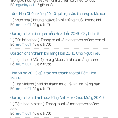
Trong xu hướng thiết kế nội thất hiện đại, việc tối ưu …
Bởi
nguoiaylaai
,
13 giờ trước
Lẵng Hoa Chúc Mừng 20-10 gửi trọn yêu thương từ Maison
" ( Shop hoa ) Những ngày gần kề tháng mười, không khí …
Bởi
miumiu01
,
15 giờ trước
Gói trọn chân tình qua mẫu Hoa Tiền 20-10 đầy tinh tế
" ( Cửa hàng hoa ) Tháng mười về mang theo những cơn gi…
Bởi
miumiu01
,
15 giờ trước
Gói trọn chân thành khi Tặng Hoa 20-10 Cho Người Yêu
" ( Tiệm hoa ) Mỗi độ tháng Mười về, khi cái nắng hanh …
Bởi
miumiu01
,
15 giờ trước
Hoa Mừng 20-10 gửi trao nét thanh tao tại Tiệm Hoa
Maison
" ( Hoa Maison ) Mỗi độ tháng mười về, khi cái nắng han…
Bởi
miumiu01
,
15 giờ trước
Gói trọn chân thành qua từng Ảnh Hoa Chúc Mừng 20-10
" ( Tiệm hoa Maison ) Tháng mười về mang theo những
cơn…
Bởi
miumiu01
,
16 giờ trước