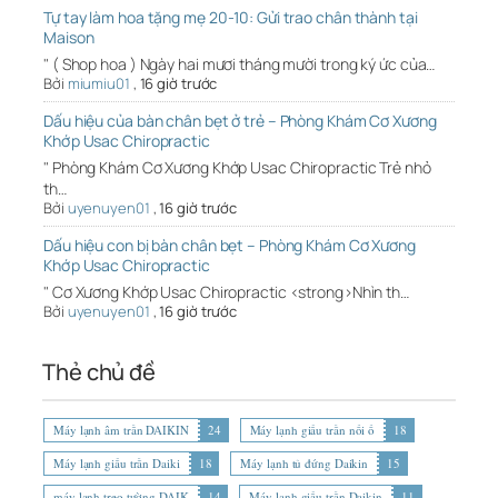
Tự tay làm hoa tặng mẹ 20-10: Gửi trao chân thành tại
Maison
" ( Shop hoa ) Ngày hai mươi tháng mười trong ký ức của…
Bởi
miumiu01
,
16 giờ trước
Dấu hiệu của bàn chân bẹt ở trẻ – Phòng Khám Cơ Xương
Khớp Usac Chiropractic
" Phòng Khám Cơ Xương Khớp Usac Chiropractic Trẻ nhỏ
th…
Bởi
uyenuyen01
,
16 giờ trước
Dấu hiệu con bị bàn chân bẹt – Phòng Khám Cơ Xương
Khớp Usac Chiropractic
" Cơ Xương Khớp Usac Chiropractic <strong>Nhìn th…
Bởi
uyenuyen01
,
16 giờ trước
Thẻ chủ đề
Máy lạnh âm trần DAIKIN
24
Máy lạnh giấu trần nối ố
18
Máy lạnh giấu trần Daiki
18
Máy lạnh tủ đứng Daikin
15
máy lạnh treo tường DAIK
14
Máy lạnh giấu trần Daikin
11