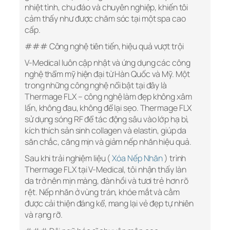
nhiệt tình, chu đáo và chuyên nghiệp, khiến tôi
cảm thấy như được chăm sóc tại một spa cao
cấp.
### Công nghệ tiên tiến, hiệu quả vượt trội
V-Medical luôn cập nhật và ứng dụng các công
nghệ thẩm mỹ hiện đại từ Hàn Quốc và Mỹ. Một
trong những công nghệ nổi bật tại đây là
Thermage FLX – công nghệ làm đẹp không xâm
lấn, không đau, không để lại sẹo. Thermage FLX
sử dụng sóng RF để tác động sâu vào lớp hạ bì,
kích thích sản sinh collagen và elastin, giúp da
săn chắc, căng mịn và giảm nếp nhăn hiệu quả.
Sau khi trải nghiệm liệu (
Xóa Nếp Nhăn
) trình
Thermage FLX tại V-Medical, tôi nhận thấy làn
da trở nên mịn màng, đàn hồi và tươi trẻ hơn rõ
rệt. Nếp nhăn ở vùng trán, khóe mắt và cằm
được cải thiện đáng kể, mang lại vẻ đẹp tự nhiên
và rạng rỡ.