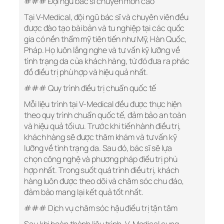
### Đội ngũ bác sĩ chuyên môn cao
Tại V-Medical, đội ngũ bác sĩ và chuyên viên đều
được đào tạo bài bản và tu nghiệp tại các quốc
gia có nền thẩm mỹ tiên tiến như Mỹ, Hàn Quốc,
Pháp. Họ luôn lắng nghe và tư vấn kỹ lưỡng về
tình trạng da của khách hàng, từ đó đưa ra phác
đồ điều trị phù hợp và hiệu quả nhất.
### Quy trình điều trị chuẩn quốc tế
Mỗi liệu trình tại V-Medical đều được thực hiện
theo quy trình chuẩn quốc tế, đảm bảo an toàn
và hiệu quả tối ưu. Trước khi tiến hành điều trị,
khách hàng sẽ được thăm khám và tư vấn kỹ
lưỡng về tình trạng da. Sau đó, bác sĩ sẽ lựa
chọn công nghệ và phương pháp điều trị phù
hợp nhất. Trong suốt quá trình điều trị, khách
hàng luôn được theo dõi và chăm sóc chu đáo,
đảm bảo mang lại kết quả tốt nhất.
### Dịch vụ chăm sóc hậu điều trị tận tâm