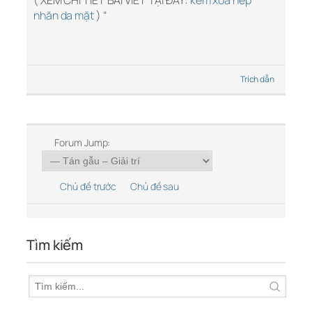
( XEM CHI TIẾT BÀI VIẾT TẠI ĐÂY:
kem xóa nếp
nhăn da mặt
) “
Trích dẫn
Forum Jump:
Chủ đề trước
Chủ đề sau
Tìm kiếm