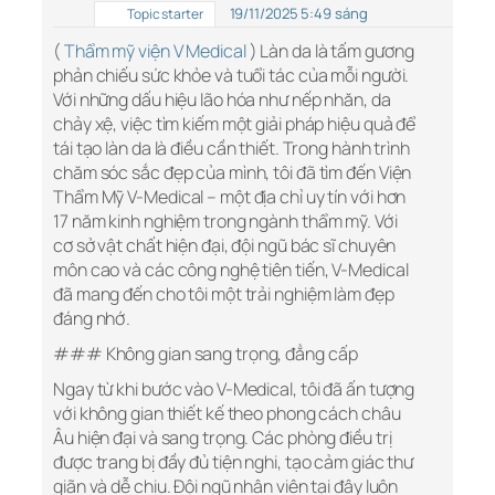
19/11/2025 5:49 sáng
Topic starter
(
Thẩm mỹ viện V Medical
) Làn da là tấm gương
phản chiếu sức khỏe và tuổi tác của mỗi người.
Với những dấu hiệu lão hóa như nếp nhăn, da
chảy xệ, việc tìm kiếm một giải pháp hiệu quả để
tái tạo làn da là điều cần thiết. Trong hành trình
chăm sóc sắc đẹp của mình, tôi đã tìm đến Viện
Thẩm Mỹ V-Medical – một địa chỉ uy tín với hơn
17 năm kinh nghiệm trong ngành thẩm mỹ. Với
cơ sở vật chất hiện đại, đội ngũ bác sĩ chuyên
môn cao và các công nghệ tiên tiến, V-Medical
đã mang đến cho tôi một trải nghiệm làm đẹp
đáng nhớ.
### Không gian sang trọng, đẳng cấp
Ngay từ khi bước vào V-Medical, tôi đã ấn tượng
với không gian thiết kế theo phong cách châu
Âu hiện đại và sang trọng. Các phòng điều trị
được trang bị đầy đủ tiện nghi, tạo cảm giác thư
giãn và dễ chịu. Đội ngũ nhân viên tại đây luôn