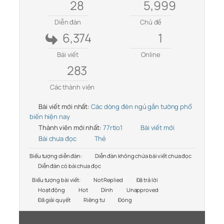
28
5,999
Diễn đàn
Chủ đề
6,374
1
Bài viết
Online
283
Các thành viên
Bài viết mới nhất:
Các dòng đèn ngủ gắn tường phổ
biến hiện nay
Thành viên mới nhất:
77rtio1
Bài viết mới
Bài chưa đọc
Thẻ
Biểu tượng diễn đàn:
Diễn đàn không chứa bài viết chưa đọc
Diễn đàn có bài chưa đọc
Biểu tượng bài viết:
Not Replied
Đã trả lời
Hoạt động
Hot
Dính
Unapproved
Đã giải quyết
Riêng tư
Đóng