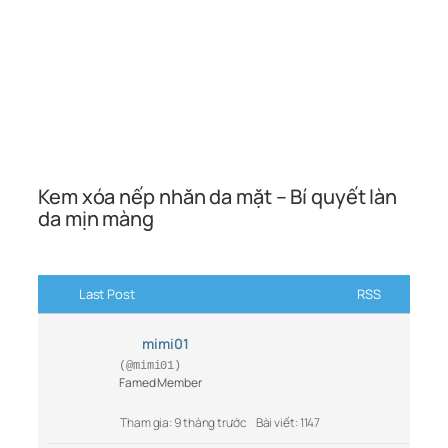
Kem xóa nếp nhăn da mặt – Bí quyết làn
da mịn màng
Last Post
RSS
mimi01
(@mimi01)
Famed Member
Tham gia: 9 tháng trước
Bài viết: 1147