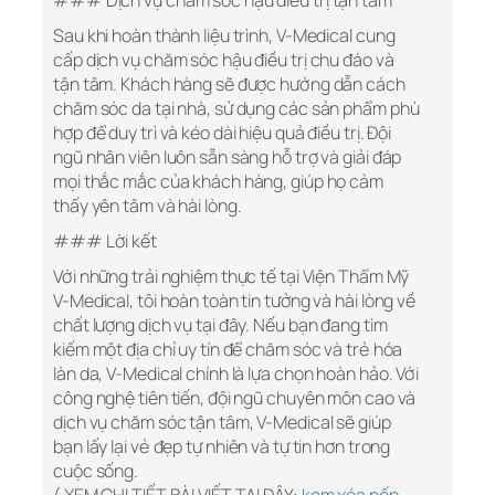
### Dịch vụ chăm sóc hậu điều trị tận tâm
Sau khi hoàn thành liệu trình, V-Medical cung
cấp dịch vụ chăm sóc hậu điều trị chu đáo và
tận tâm. Khách hàng sẽ được hướng dẫn cách
chăm sóc da tại nhà, sử dụng các sản phẩm phù
hợp để duy trì và kéo dài hiệu quả điều trị. Đội
ngũ nhân viên luôn sẵn sàng hỗ trợ và giải đáp
mọi thắc mắc của khách hàng, giúp họ cảm
thấy yên tâm và hài lòng.
### Lời kết
Với những trải nghiệm thực tế tại Viện Thẩm Mỹ
V-Medical, tôi hoàn toàn tin tưởng và hài lòng về
chất lượng dịch vụ tại đây. Nếu bạn đang tìm
kiếm một địa chỉ uy tín để chăm sóc và trẻ hóa
làn da, V-Medical chính là lựa chọn hoàn hảo. Với
công nghệ tiên tiến, đội ngũ chuyên môn cao và
dịch vụ chăm sóc tận tâm, V-Medical sẽ giúp
bạn lấy lại vẻ đẹp tự nhiên và tự tin hơn trong
cuộc sống.