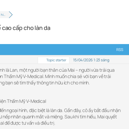
 hi…
 cao cấp cho làn da
RSS
15/04/2026 1:23 sáng
Topic starter
nh là Lan, một người bạn thân của Mai – người vừa trải qua
Viện Thẩm Mỹ V-Medical. Mình muốn chia sẻ với bạn về trải
ng bạn sẽ tìm thấy thông tin hữu ích cho mình.
Viện Thẩm Mỹ V-Medical
đến ngoại hình, đặc biệt là làn da. Gần đây, cô ấy bắt đầu nhận
ư nếp nhăn quanh mắt và miệng. Sau khi tìm hiểu, Mai quyết
 để được tư vấn và điều trị.