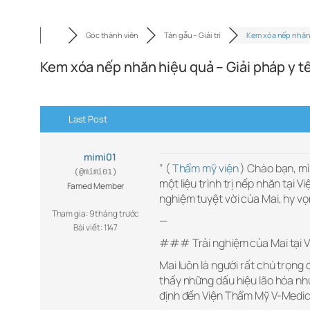
Góc thành viên
Tán gẫu – Giải trí
Kem xóa nếp nhăn
Kem xóa nếp nhăn hiệu quả – Giải pháp y tế
Last Post
mimi01
” (
Thẩm mỹ viện
) Chào bạn, mì
(@mimi01)
một liệu trình trị nếp nhăn tại 
Famed Member
nghiệm tuyệt vời của Mai, hy vọ
Tham gia: 9 tháng trước
—
Bài viết: 1147
### Trải nghiệm của Mai tại 
Mai luôn là người rất chú trọng 
thấy những dấu hiệu lão hóa nh
định đến Viện Thẩm Mỹ V-Medical