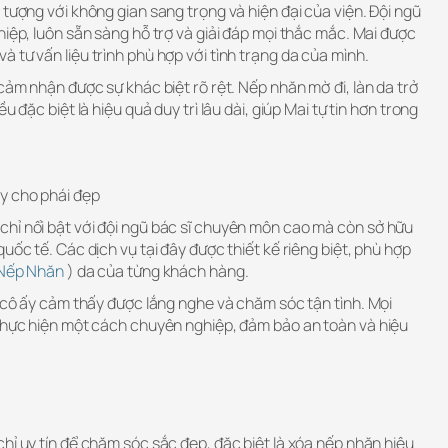
 tượng với không gian sang trọng và hiện đại của viện. Đội ngũ
hiệp, luôn sẵn sàng hỗ trợ và giải đáp mọi thắc mắc. Mai được
 tư vấn liệu trình phù hợp với tình trạng da của mình.
 cảm nhận được sự khác biệt rõ rệt. Nếp nhăn mờ đi, làn da trở
u đặc biệt là hiệu quả duy trì lâu dài, giúp Mai tự tin hơn trong
y cho phái đẹp
hỉ nổi bật với đội ngũ bác sĩ chuyên môn cao mà còn sở hữu
uốc tế. Các dịch vụ tại đây được thiết kế riêng biệt, phù hợp
Nếp Nhăn
) da của từng khách hàng.
, cô ấy cảm thấy được lắng nghe và chăm sóc tận tình. Mọi
 thực hiện một cách chuyên nghiệp, đảm bảo an toàn và hiệu
hỉ uy tín để chăm sóc sắc đẹp, đặc biệt là xóa nếp nhăn hiệu