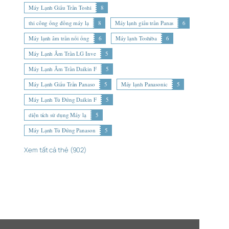
Máy Lạnh Giấu Trần Toshi
8
thi công ống đồng máy lạ
8
Máy lạnh giấu trần Panas
6
Máy lạnh âm trần nối ống
6
Máy lạnh Toshiba
6
Máy Lạnh Âm Trần LG Inve
5
Máy Lạnh Âm Trần Daikin F
5
Máy Lạnh Giấu Trần Panaso
5
Máy lạnh Panasonic
5
Máy Lạnh Tủ Đứng Daikin F
5
diện tích sử dụng Máy lạ
5
Máy Lạnh Tủ Đứng Panason
5
Xem tất cả thẻ (902)