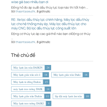
wise giá bao nhiêu bạn ơi
Đồng hồ đo áp suất dầu thủy lực loại nào thì tốt hiện …
Bởi
thaontasieuthi
,
8 giờ trước
RE: Xe lọc dầu thủy lực chính hãng, Máy lọc dầu thủy
lực cho hệ thống máy ép, Máy lọc dầu thủy lực cho
máy CNC, Bộ lọc dầu thủy lực công suất lớn
Động cơ thủy lực áp cao giá thế nào bạn ơiĐộng cơ thủy
…
Bởi
thaontasieuthi
,
8 giờ trước
Thẻ chủ đề
Máy lạnh âm trần DAIKIN
24
Máy lạnh giấu trần nối ố
18
Máy lạnh giấu trần Daiki
18
Máy lạnh tủ đứng Daikin
15
máy lạnh treo tường DAIK
14
Máy lạnh giấu trần Daikin
11
lắp đặt máy lạnh âm trần
10
Máy lạnh treo tường DAIKI
9