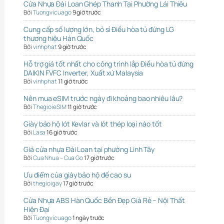
Cửa Nhựa Đài Loan Ghép Thanh Tại Phường Lái Thiêu
Bởi
Tuongvicuago
9 giờ trước
Cung cấp số lượng lớn, bỏ sỉ Điều hòa tủ đứng LG
thương hiệu Hàn Quốc
Bởi
vinhphat
9 giờ trước
Hỗ trợ giá tốt nhất cho công trình lắp Điều hòa tủ đứng
DAIKIN FVFC Inverter, Xuất xứ Malaysia
Bởi
vinhphat
11 giờ trước
Nên mua eSIM trước ngày đi khoảng bao nhiêu lâu?
Bởi
ThegioieSIM
11 giờ trước
Giày bảo hộ lót Kevlar và lót thép loại nào tốt
Bởi
Lasa
16 giờ trước
Giá cửa nhựa Đài Loan tại phường Linh Tây
Bởi
Cua Nhua – Cua Go
17 giờ trước
Ưu điểm của giày bảo hộ đế cao su
Bởi
thegioigay
17 giờ trước
Cửa Nhựa ABS Hàn Quốc Bền Đẹp Giá Rẻ – Nội Thất
Hiện Đại
Bởi
Tuongvicuago
1 ngày trước