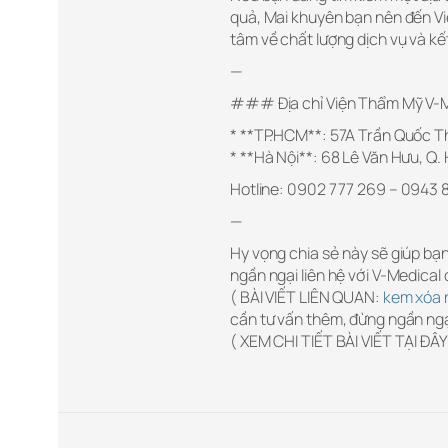
quả, Mai khuyên bạn nên đến Vi
tâm về chất lượng dịch vụ và kế
—
### Địa chỉ Viện Thẩm Mỹ V-M
* **TP.HCM**: 57A Trần Quốc Thả
* **Hà Nội**: 68 Lê Văn Hưu, Q.
Hotline: 0902 777 269 – 0943 
—
Hy vọng chia sẻ này sẽ giúp bạ
ngần ngại liên hệ với V-Medical đ
( BÀI VIẾT LIÊN QUAN:
kem xóa n
cần tư vấn thêm, đừng ngần ngại 
( XEM CHI TIẾT BÀI VIẾT TẠI ĐÂY