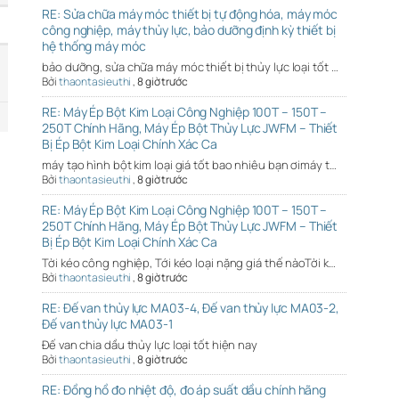
RE: Sửa chữa máy móc thiết bị tự động hóa, máy móc
công nghiệp, máy thủy lực, bảo dưỡng định kỳ thiết bị
hệ thống máy móc
bảo dưỡng, sửa chữa máy móc thiết bị thủy lực loại tốt …
Bởi
thaontasieuthi
,
8 giờ trước
RE: Máy Ép Bột Kim Loại Công Nghiệp 100T – 150T –
250T Chính Hãng, Máy Ép Bột Thủy Lực JWFM – Thiết
Bị Ép Bột Kim Loại Chính Xác Ca
máy tạo hình bột kim loại giá tốt bao nhiêu bạn ơimáy t…
Bởi
thaontasieuthi
,
8 giờ trước
RE: Máy Ép Bột Kim Loại Công Nghiệp 100T – 150T –
250T Chính Hãng, Máy Ép Bột Thủy Lực JWFM – Thiết
Bị Ép Bột Kim Loại Chính Xác Ca
Tời kéo công nghiệp, Tới kéo loại nặng giá thế nàoTời k…
Bởi
thaontasieuthi
,
8 giờ trước
RE: Đế van thủy lực MA03-4, Đế van thủy lực MA03-2,
Đế van thủy lực MA03-1
Đế van chia dầu thủy lực loại tốt hiện nay
Bởi
thaontasieuthi
,
8 giờ trước
RE: Đồng hồ đo nhiệt độ, đo áp suất dầu chính hãng