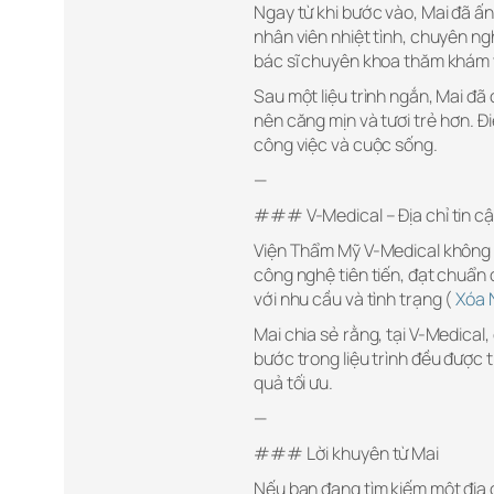
Ngay từ khi bước vào, Mai đã ấn
nhân viên nhiệt tình, chuyên ng
bác sĩ chuyên khoa thăm khám và
Sau một liệu trình ngắn, Mai đã
nên căng mịn và tươi trẻ hơn. Điề
công việc và cuộc sống.
—
### V-Medical – Địa chỉ tin cậ
Viện Thẩm Mỹ V-Medical không c
công nghệ tiên tiến, đạt chuẩn q
với nhu cầu và tình trạng (
Xóa 
Mai chia sẻ rằng, tại V-Medical
bước trong liệu trình đều được
quả tối ưu.
—
### Lời khuyên từ Mai
Nếu bạn đang tìm kiếm một địa c