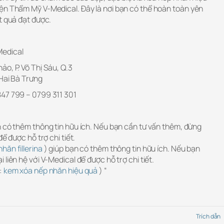
ện Thẩm Mỹ V-Medical. Đây là nơi bạn có thể hoàn toàn yên
t quả đạt được.
edical
o, P. Võ Thị Sáu, Q.3
 Hai Bà Trưng
847 799 – 0799 311 301
n có thêm thông tin hữu ích. Nếu bạn cần tư vấn thêm, đừng
ể được hỗ trợ chi tiết.
hăn fillerina
) giúp bạn có thêm thông tin hữu ích. Nếu bạn
liên hệ với V-Medical để được hỗ trợ chi tiết.
:
kem xóa nếp nhăn hiệu quả
) “
Trích dẫn