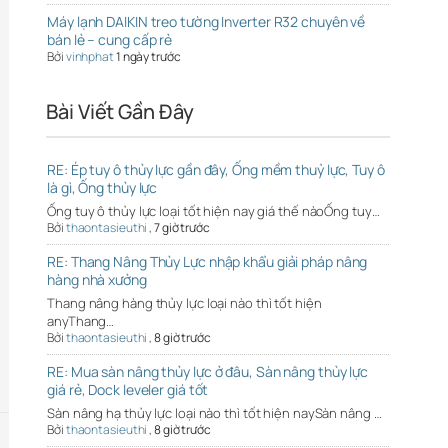
Máy lạnh DAIKIN treo tường Inverter R32 chuyên về
bán lẻ – cung cấp rẻ
Bởi
vinhphat
1 ngày trước
Bài Viết Gần Đây
RE: Ép tuy ô thủy lực gần đây, Ống mềm thuỷ lực, Tuy ô
là gì, Ống thủy lực
Ống tuy ô thủy lực loại tốt hiện nay giá thế nàoỐng tuy…
Bởi
thaontasieuthi
,
7 giờ trước
RE: Thang Nâng Thủy Lực nhập khẩu giải pháp nâng
hàng nhà xưởng
Thang nâng hàng thủy lực loại nào thì tốt hiện
anyThang…
Bởi
thaontasieuthi
,
8 giờ trước
RE: Mua sàn nâng thủy lực ở đâu, Sàn nâng thủy lực
giá rẻ, Dock leveler giá tốt
Sàn nâng hạ thủy lực loại nào thì tốt hiện naySàn nâng …
Bởi
thaontasieuthi
,
8 giờ trước