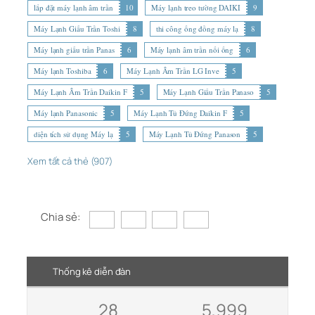
lắp đặt máy lạnh âm trần
10
Máy lạnh treo tường DAIKI
9
Máy Lạnh Giấu Trần Toshi
8
thi công ống đồng máy lạ
8
Máy lạnh giấu trần Panas
6
Máy lạnh âm trần nối ống
6
Máy lạnh Toshiba
6
Máy Lạnh Âm Trần LG Inve
5
Máy Lạnh Âm Trần Daikin F
5
Máy Lạnh Giấu Trần Panaso
5
Máy lạnh Panasonic
5
Máy Lạnh Tủ Đứng Daikin F
5
diện tích sử dụng Máy lạ
5
Máy Lạnh Tủ Đứng Panason
5
Xem tất cả thẻ (907)
Chia sẻ:
Thống kê diễn đàn
28
5,999