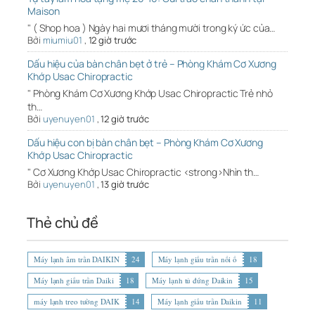
Maison
" ( Shop hoa ) Ngày hai mươi tháng mười trong ký ức của…
Bởi
miumiu01
,
12 giờ trước
Dấu hiệu của bàn chân bẹt ở trẻ – Phòng Khám Cơ Xương
Khớp Usac Chiropractic
" Phòng Khám Cơ Xương Khớp Usac Chiropractic Trẻ nhỏ
th…
Bởi
uyenuyen01
,
12 giờ trước
Dấu hiệu con bị bàn chân bẹt – Phòng Khám Cơ Xương
Khớp Usac Chiropractic
" Cơ Xương Khớp Usac Chiropractic <strong>Nhìn th…
Bởi
uyenuyen01
,
13 giờ trước
Thẻ chủ đề
Máy lạnh âm trần DAIKIN
24
Máy lạnh giấu trần nối ố
18
Máy lạnh giấu trần Daiki
18
Máy lạnh tủ đứng Daikin
15
máy lạnh treo tường DAIK
14
Máy lạnh giấu trần Daikin
11