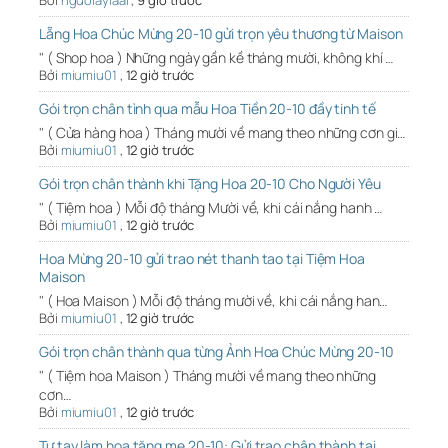
Bởi
nguoiaylaai
,
9 giờ trước
Lẵng Hoa Chúc Mừng 20-10 gửi trọn yêu thương từ Maison
" ( Shop hoa ) Những ngày gần kề tháng mười, không khí …
Bởi
miumiu01
,
12 giờ trước
Gói trọn chân tình qua mẫu Hoa Tiền 20-10 đầy tinh tế
" ( Cửa hàng hoa ) Tháng mười về mang theo những cơn gi…
Bởi
miumiu01
,
12 giờ trước
Gói trọn chân thành khi Tặng Hoa 20-10 Cho Người Yêu
" ( Tiệm hoa ) Mỗi độ tháng Mười về, khi cái nắng hanh …
Bởi
miumiu01
,
12 giờ trước
Hoa Mừng 20-10 gửi trao nét thanh tao tại Tiệm Hoa
Maison
" ( Hoa Maison ) Mỗi độ tháng mười về, khi cái nắng han…
Bởi
miumiu01
,
12 giờ trước
Gói trọn chân thành qua từng Ảnh Hoa Chúc Mừng 20-10
" ( Tiệm hoa Maison ) Tháng mười về mang theo những
cơn…
Bởi
miumiu01
,
12 giờ trước
Tự tay làm hoa tặng mẹ 20-10: Gửi trao chân thành tại