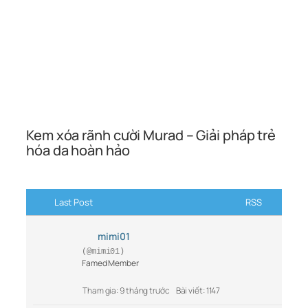
Kem xóa rãnh cười Murad – Giải pháp trẻ
hóa da hoàn hảo
Last Post
RSS
mimi01
(@mimi01)
Famed Member
Tham gia: 9 tháng trước
Bài viết: 1147