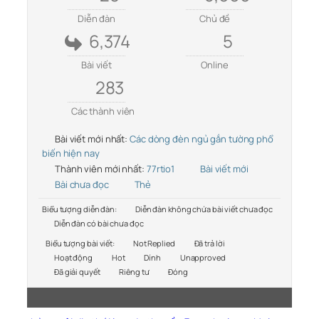
Diễn đàn
Chủ đề
6,374
5
Bài viết
Online
283
Các thành viên
Bài viết mới nhất:
Các dòng đèn ngủ gắn tường phổ
biến hiện nay
Thành viên mới nhất:
77rtio1
Bài viết mới
Bài chưa đọc
Thẻ
Biểu tượng diễn đàn:
Diễn đàn không chứa bài viết chưa đọc
Diễn đàn có bài chưa đọc
Biểu tượng bài viết:
Not Replied
Đã trả lời
Hoạt động
Hot
Dính
Unapproved
Đã giải quyết
Riêng tư
Đóng