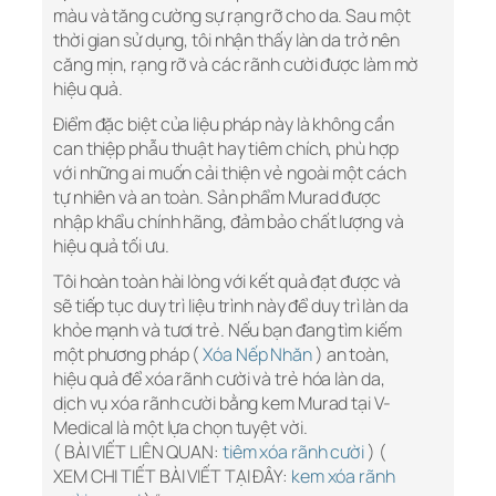
màu và tăng cường sự rạng rỡ cho da. Sau một
thời gian sử dụng, tôi nhận thấy làn da trở nên
căng mịn, rạng rỡ và các rãnh cười được làm mờ
hiệu quả.
Điểm đặc biệt của liệu pháp này là không cần
can thiệp phẫu thuật hay tiêm chích, phù hợp
với những ai muốn cải thiện vẻ ngoài một cách
tự nhiên và an toàn. Sản phẩm Murad được
nhập khẩu chính hãng, đảm bảo chất lượng và
hiệu quả tối ưu.
Tôi hoàn toàn hài lòng với kết quả đạt được và
sẽ tiếp tục duy trì liệu trình này để duy trì làn da
khỏe mạnh và tươi trẻ. Nếu bạn đang tìm kiếm
một phương pháp (
Xóa Nếp Nhăn
) an toàn,
hiệu quả để xóa rãnh cười và trẻ hóa làn da,
dịch vụ xóa rãnh cười bằng kem Murad tại V-
Medical là một lựa chọn tuyệt vời.
( BÀI VIẾT LIÊN QUAN:
tiêm xóa rãnh cười
) (
XEM CHI TIẾT BÀI VIẾT TẠI ĐÂY:
kem xóa rãnh