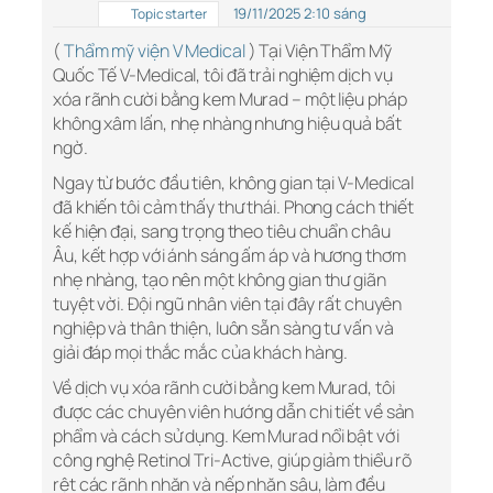
19/11/2025 2:10 sáng
Topic starter
(
Thẩm mỹ viện V Medical
) Tại Viện Thẩm Mỹ
Quốc Tế V-Medical, tôi đã trải nghiệm dịch vụ
xóa rãnh cười bằng kem Murad – một liệu pháp
không xâm lấn, nhẹ nhàng nhưng hiệu quả bất
ngờ.
Ngay từ bước đầu tiên, không gian tại V-Medical
đã khiến tôi cảm thấy thư thái. Phong cách thiết
kế hiện đại, sang trọng theo tiêu chuẩn châu
Âu, kết hợp với ánh sáng ấm áp và hương thơm
nhẹ nhàng, tạo nên một không gian thư giãn
tuyệt vời. Đội ngũ nhân viên tại đây rất chuyên
nghiệp và thân thiện, luôn sẵn sàng tư vấn và
giải đáp mọi thắc mắc của khách hàng.
Về dịch vụ xóa rãnh cười bằng kem Murad, tôi
được các chuyên viên hướng dẫn chi tiết về sản
phẩm và cách sử dụng. Kem Murad nổi bật với
công nghệ Retinol Tri-Active, giúp giảm thiểu rõ
rệt các rãnh nhăn và nếp nhăn sâu, làm đều