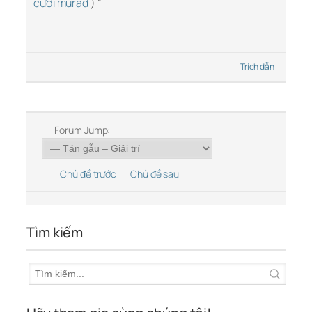
cười murad
) “
Trích dẫn
Forum Jump:
Chủ đề trước
Chủ đề sau
Tìm kiếm