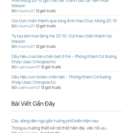
Hoa Mừng 20-10 gửi trao nét thanh tao tại Tiệm Hoa
Maison
Bởi
miumiu01
12 giờ trước
Gói trọn chân thành qua từng Ảnh Hoa Chúc Mừng 20-10
Bởi
miumiu01
12 giờ trước
Tự tay làm hoa tặng mẹ 20-10: Gửi trao chân thành tại
Maison
Bởi
miumiu01
12 giờ trước
Dấu hiệu của bàn chân bẹt ở trẻ – Phòng Khám Cơ Xương
Khớp Usac Chiropractic
Bởi
uyenuyen01
12 giờ trước
Dấu hiệu con bị bàn chân bẹt – Phòng Khám Cơ Xương
Khớp Usac Chiropractic
Bởi
uyenuyen01
13 giờ trước
Bài Viết Gần Đây
Các dòng đèn ngủ gắn tường phổ biến hiện nay
Trong xu hướng thiết kế nội thất hiện đại, việc tối ưu …