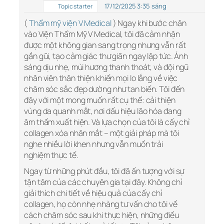
17/12/2025 3:35 sáng
Topic starter
(
Thẩm mỹ viện V Medical
) Ngay khi bước chân
vào Viện Thẩm Mỹ V Medical, tôi đã cảm nhận
được một không gian sang trọng nhưng vẫn rất
gần gũi, tạo cảm giác thư giãn ngay lập tức. Ánh
sáng dịu nhẹ, mùi hương thanh thoát, và đội ngũ
nhân viên thân thiện khiến mọi lo lắng về việc
chăm sóc sắc đẹp dường như tan biến. Tôi đến
đây với một mong muốn rất cụ thể: cải thiện
vùng da quanh mắt, nơi dấu hiệu lão hóa đang
âm thầm xuất hiện. Và lựa chọn của tôi là cấy chỉ
collagen xóa nhăn mắt – một giải pháp mà tôi
nghe nhiều lời khen nhưng vẫn muốn trải
nghiệm thực tế.
Ngay từ những phút đầu, tôi đã ấn tượng với sự
tận tâm của các chuyên gia tại đây. Không chỉ
giải thích chi tiết về hiệu quả của cấy chỉ
collagen, họ còn nhẹ nhàng tư vấn cho tôi về
cách chăm sóc sau khi thực hiện, những điều