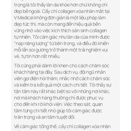
trọng là tôi thấy làn da khỏe hơn chứ không chỉ
đẹp bề ngoài. Cấy chỉ collagen xóa nhăn mắt tại
V Medical không đơn giản là một liệu pháp làm
đẹp tức thì, mà còn mang đến hiệu quả bền
vững nhờ vào việc kích thích sản sinh collagen
tự nhiên. Tôi cảm giác như làn da của mình được
“nạp năng lượng” từ bên trong, và điều đó khiến
mỗi lần soi gương trở thành một trải nghiệm vui
vẻ, tự tin hơn rất nhiều.
Tôi cũng phải dành lời khen cho cách chăm sóc
khách hàng tại đây. Sau dịch vụ, đội ngũ nhân
viên gọi điện hỏi thăm, nhắc nhở cách chăm sóc
và kiểm tra kết quả một cách chi tiết. Tôi thấy sự
tận tâm này rất khác biệt so với những nơi khác,
nơi mà khách hàng thường chỉ được phục vụ
cho đến khi rời khỏi viện. Việc theo sát, quan
tâm từng chi tiết nhỏ giúp tôi cảm giác được
trân trọng và an tâm tuyệt đối.
Về cảm giác tổng thể, cấy chỉ collagen xóa nhăn