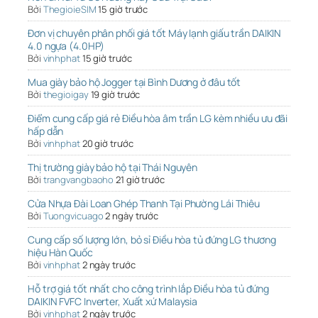
Bởi
ThegioieSIM
15 giờ trước
Đơn vị chuyên phân phối giá tốt Máy lạnh giấu trần DAIKIN
4.0 ngựa (4.0HP)
Bởi
vinhphat
15 giờ trước
Mua giày bảo hộ Jogger tại Bình Dương ở đâu tốt
Bởi
thegioigay
19 giờ trước
Điểm cung cấp giá rẻ Điều hòa âm trần LG kèm nhiều ưu đãi
hấp dẫn
Bởi
vinhphat
20 giờ trước
Thị trường giày bảo hộ tại Thái Nguyên
Bởi
trangvangbaoho
21 giờ trước
Cửa Nhựa Đài Loan Ghép Thanh Tại Phường Lái Thiêu
Bởi
Tuongvicuago
2 ngày trước
Cung cấp số lượng lớn, bỏ sỉ Điều hòa tủ đứng LG thương
hiệu Hàn Quốc
Bởi
vinhphat
2 ngày trước
Hỗ trợ giá tốt nhất cho công trình lắp Điều hòa tủ đứng
DAIKIN FVFC Inverter, Xuất xứ Malaysia
Bởi
vinhphat
2 ngày trước