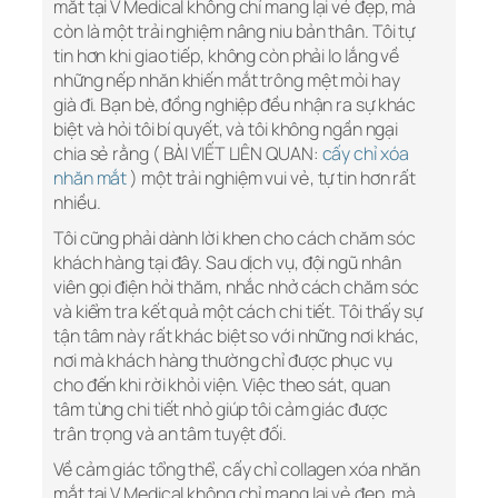
mắt tại V Medical không chỉ mang lại vẻ đẹp, mà
còn là một trải nghiệm nâng niu bản thân. Tôi tự
tin hơn khi giao tiếp, không còn phải lo lắng về
những nếp nhăn khiến mắt trông mệt mỏi hay
già đi. Bạn bè, đồng nghiệp đều nhận ra sự khác
biệt và hỏi tôi bí quyết, và tôi không ngần ngại
chia sẻ rằng ( BÀI VIẾT LIÊN QUAN:
cấy chỉ xóa
nhăn mắt
) một trải nghiệm vui vẻ, tự tin hơn rất
nhiều.
Tôi cũng phải dành lời khen cho cách chăm sóc
khách hàng tại đây. Sau dịch vụ, đội ngũ nhân
viên gọi điện hỏi thăm, nhắc nhở cách chăm sóc
và kiểm tra kết quả một cách chi tiết. Tôi thấy sự
tận tâm này rất khác biệt so với những nơi khác,
nơi mà khách hàng thường chỉ được phục vụ
cho đến khi rời khỏi viện. Việc theo sát, quan
tâm từng chi tiết nhỏ giúp tôi cảm giác được
trân trọng và an tâm tuyệt đối.
Về cảm giác tổng thể, cấy chỉ collagen xóa nhăn
mắt tại V Medical không chỉ mang lại vẻ đẹp, mà