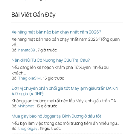
Bài Viết Gần Đây
Xe nâng mặt bàn nào bán chạy nhất năm 2026?
Xe nâng mặt bàn nào bán chạy nhất năm 2026?Tổng quan
về…
Bởi
hanatc89
,
7 giờ trước
Nên đi Núi Tứ Cô Nương hay Cửu Trại Câu?
Nếu đang lên kế hoạch khám phá Tứ Xuyên, nhiều du
khách…
Bởi
ThegioieSIM
,
15 giờ trước
Đơn vị chuyên phân phối giá tốt Máy lạnh giấu trần DAIKIN
4.0 ngựa (4.0HP)
Không gian thương mại rất nên lắp Máy lạnh giấu trần DA…
Bởi
vinhphat
,
15 giờ trước
Mua giày bảo hộ Jogger tại Bình Dương ở đâu tốt
Nếu bạn làm việc trong các môi trường tiềm ẩn nhiều ngu…
Bởi
thegioigay
,
19 giờ trước