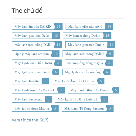
Thẻ chủ đề
Máy lạnh âm trần DAIKIN
24
Máy lạnh giấu trần nối ố
18
Máy lạnh giấu trần Daiki
18
Máy lạnh tủ đứng Daikin
15
máy lạnh treo tường DAIK
14
Máy lạnh giấu trần Daikin
11
lắp đặt máy lạnh âm trần
10
Máy lạnh treo tường DAIKI
9
Máy Lạnh Giấu Trần Toshi
8
thi công ống đồng máy lạ
8
Máy lạnh giấu trần Panas
6
Máy lạnh âm trần nối ống
6
Máy lạnh Toshiba
6
Máy Lạnh Âm Trần LG Inve
5
Máy Lạnh Âm Trần Daikin F
5
Máy Lạnh Giấu Trần Panaso
5
Máy lạnh Panasonic
5
Máy Lạnh Tủ Đứng Daikin F
5
diện tích sử dụng Máy lạ
5
Máy Lạnh Tủ Đứng Panason
5
Xem tất cả thẻ (907)