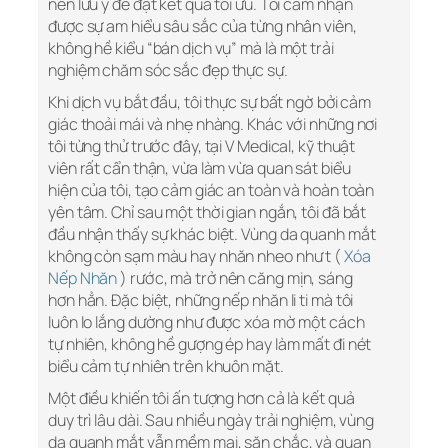
nên lưu ý để đạt kết quả tối ưu. Tôi cảm nhận
được sự am hiểu sâu sắc của từng nhân viên,
không hề kiểu “bán dịch vụ” mà là một trải
nghiệm chăm sóc sắc đẹp thực sự.
Khi dịch vụ bắt đầu, tôi thực sự bất ngờ bởi cảm
giác thoải mái và nhẹ nhàng. Khác với những nơi
tôi từng thử trước đây, tại V Medical, kỹ thuật
viên rất cẩn thận, vừa làm vừa quan sát biểu
hiện của tôi, tạo cảm giác an toàn và hoàn toàn
yên tâm. Chỉ sau một thời gian ngắn, tôi đã bắt
đầu nhận thấy sự khác biệt. Vùng da quanh mắt
không còn sạm màu hay nhăn nheo như t (
Xóa
Nếp Nhăn
) rước, mà trở nên căng mịn, sáng
hơn hẳn. Đặc biệt, những nếp nhăn li ti mà tôi
luôn lo lắng dường như được xóa mờ một cách
tự nhiên, không hề gượng ép hay làm mất đi nét
biểu cảm tự nhiên trên khuôn mặt.
Một điều khiến tôi ấn tượng hơn cả là kết quả
duy trì lâu dài. Sau nhiều ngày trải nghiệm, vùng
da quanh mắt vẫn mềm mại, săn chắc, và quan