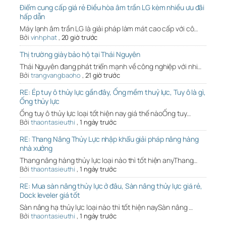
Điểm cung cấp giá rẻ Điều hòa âm trần LG kèm nhiều ưu đãi
hấp dẫn
Máy lạnh âm trần LG là giải pháp làm mát cao cấp với cô…
Bởi
vinhphat
,
20 giờ trước
Thị trường giày bảo hộ tại Thái Nguyên
Thái Nguyên đang phát triển mạnh về công nghiệp với nhi…
Bởi
trangvangbaoho
,
21 giờ trước
RE: Ép tuy ô thủy lực gần đây, Ống mềm thuỷ lực, Tuy ô là gì,
Ống thủy lực
Ống tuy ô thủy lực loại tốt hiện nay giá thế nàoỐng tuy…
Bởi
thaontasieuthi
,
1 ngày trước
RE: Thang Nâng Thủy Lực nhập khẩu giải pháp nâng hàng
nhà xưởng
Thang nâng hàng thủy lực loại nào thì tốt hiện anyThang…
Bởi
thaontasieuthi
,
1 ngày trước
RE: Mua sàn nâng thủy lực ở đâu, Sàn nâng thủy lực giá rẻ,
Dock leveler giá tốt
Sàn nâng hạ thủy lực loại nào thì tốt hiện naySàn nâng …
Bởi
thaontasieuthi
,
1 ngày trước