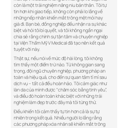
còn là một trải nghiệm nâng niu bản thân. Tôi tự
tin hơn khi giao tiếp, không còn phải lo lắng về
những nếp nhăn khiến mắt trông mệt mỏi hay
già đi. Bạn bè, đồng nghiệp đều nhận ra sự khác
biệt và hỏi tôi bí quyết, và tôi không ngần ngại
chia sẻ rằng chính sự tận tâm và chuyên nghiệp
tại Viện Thẩm Mỹ V Medical đã tạo nên kết quả
tuyệt vời này.
Thật sự, nếu nói về mức độ hài lòng, tôi không
tìm thấy một điểm trừ nào. Từ không gian sang
trọng, đội ngũ chuyên nghiệp, phương pháp an
toàn và hiệu quả, cho đến sự quan tâm tỉ mỉ sau
dịch vụ – tất cả đều hoàn hảo. Tôi cảm giác như
làn da của mình được “chăm sóc bằng tình yêu”,
và điều đó hoàn toàn khác biệt với những trải
nghiệm làm đẹp trước đây mà tôi từng thử.
Điều khiến tôi cảm thấy tự tin hơn cả là sự tự
nhiên trong kết quả. Nhiều người lo lắng rằng
các phương pháp xóa nhăn sẽ khiến mắt trông