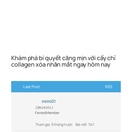
Khám phá bí quyết căng mịn với cấy chỉ
collagen xóa nhăn mắt ngay hôm nay
Last Post
RSS
mimi01
(@mimi01)
Famed Member
Tham gia: 9 tháng trước
Bài viết: 1147