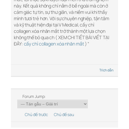
này. Kết quả không chỉ nằm ở bề ngoài mà còn ở
cảm giác tự tin, sự thư giãn, và niềm vui khi thấy
mình tươi trẻ hơn. Với sự chuyên nghiệp, tận tâm
và kỹ thuật hiện đại tại V Medical, cấy chỉ
collagen xóa nhăn mắt trở thành một lựa chọn
không thể bỏ qua ch ( XEM CHI TIẾT BÀI VIẾT TẠI
ĐÂY:
cấy chỉ collagen xóa nhăn mắt
) “
Trích dẫn
Forum Jump:
Chủ đề trước
Chủ đề sau