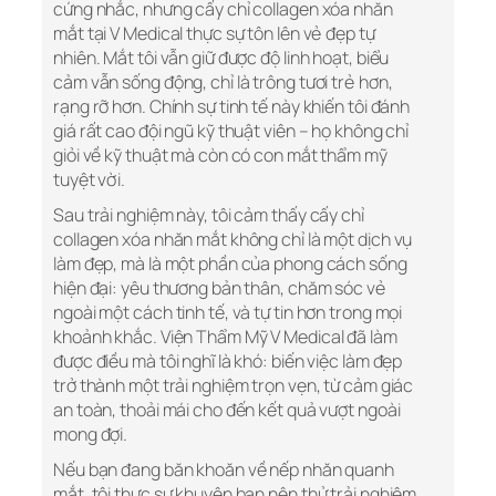
cứng nhắc, nhưng cấy chỉ collagen xóa nhăn
mắt tại V Medical thực sự tôn lên vẻ đẹp tự
nhiên. Mắt tôi vẫn giữ được độ linh hoạt, biểu
cảm vẫn sống động, chỉ là trông tươi trẻ hơn,
rạng rỡ hơn. Chính sự tinh tế này khiến tôi đánh
giá rất cao đội ngũ kỹ thuật viên – họ không chỉ
giỏi về kỹ thuật mà còn có con mắt thẩm mỹ
tuyệt vời.
Sau trải nghiệm này, tôi cảm thấy cấy chỉ
collagen xóa nhăn mắt không chỉ là một dịch vụ
làm đẹp, mà là một phần của phong cách sống
hiện đại: yêu thương bản thân, chăm sóc vẻ
ngoài một cách tinh tế, và tự tin hơn trong mọi
khoảnh khắc. Viện Thẩm Mỹ V Medical đã làm
được điều mà tôi nghĩ là khó: biến việc làm đẹp
trở thành một trải nghiệm trọn vẹn, từ cảm giác
an toàn, thoải mái cho đến kết quả vượt ngoài
mong đợi.
Nếu bạn đang băn khoăn về nếp nhăn quanh
mắt, tôi thực sự khuyên bạn nên thử trải nghiệm