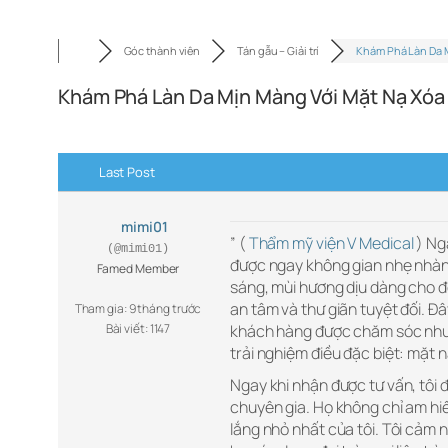
Góc thành viên
Tán gẫu – Giải trí
Khám Phá Làn Da 
Khám Phá Làn Da Mịn Màng Với Mặt Nạ Xó
Last Post
mimi01
” (
Thẩm mỹ viện V Medical
) Ng
(@mimi01)
được ngay không gian nhẹ nhàng,
Famed Member
sáng, mùi hương dịu dàng cho đ
an tâm và thư giãn tuyệt đối. Đ
Tham gia: 9 tháng trước
Bài viết: 1147
khách hàng được chăm sóc như 
trải nghiệm điều đặc biệt: mặt
Ngay khi nhận được tư vấn, tôi 
chuyên gia. Họ không chỉ am hiể
lắng nhỏ nhất của tôi. Tôi cảm