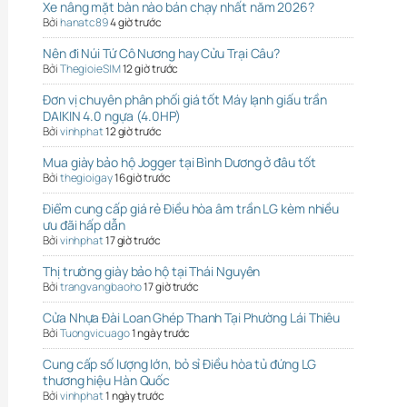
Xe nâng mặt bàn nào bán chạy nhất năm 2026?
Bởi
hanatc89
4 giờ trước
Nên đi Núi Tứ Cô Nương hay Cửu Trại Câu?
Bởi
ThegioieSIM
12 giờ trước
Đơn vị chuyên phân phối giá tốt Máy lạnh giấu trần
DAIKIN 4.0 ngựa (4.0HP)
Bởi
vinhphat
12 giờ trước
Mua giày bảo hộ Jogger tại Bình Dương ở đâu tốt
Bởi
thegioigay
16 giờ trước
Điểm cung cấp giá rẻ Điều hòa âm trần LG kèm nhiều
ưu đãi hấp dẫn
Bởi
vinhphat
17 giờ trước
Thị trường giày bảo hộ tại Thái Nguyên
Bởi
trangvangbaoho
17 giờ trước
Cửa Nhựa Đài Loan Ghép Thanh Tại Phường Lái Thiêu
Bởi
Tuongvicuago
1 ngày trước
Cung cấp số lượng lớn, bỏ sỉ Điều hòa tủ đứng LG
thương hiệu Hàn Quốc
Bởi
vinhphat
1 ngày trước