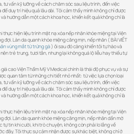
, tư vấn kỹ lưỡng về cách chăm sóc sau liệu trình, đến việc
ể duy trì hiệu quả lâu dài. Tôi cảm thấy mình không chỉ được
và hướng dẫn một cách khoa học, khiến kết quả không chỉ là
i thực hiện liệu trình mặt nạ xóa nếp nhăn khóe miệng tại Viện
 đợi. Làn da quanh khóe miệng căng mịn, nếp nhăn ( BÀI VIẾT
ăn vùng mắt từ trứng gà
) ôi sau đó càng khiến tôi tự hào và
 nên trẻ trung, tươi tắn, nhưng lại không quá lộ liễu hay thiếu tự
h giá cao Viện Thẩm Mỹ V Medical chính là thái độ phục vụ và sự
c quan tâm từ những chi tiết nhỏ nhất: từ việc lựa chọn loại
, tư vấn kỹ lưỡng về cách chăm sóc sau liệu trình, đến việc
ể duy trì hiệu quả lâu dài. Tôi cảm thấy mình không chỉ được
và hướng dẫn một cách khoa học, khiến kết quả không chỉ là
i thực hiện liệu trình mặt nạ xóa nếp nhăn khóe miệng tại Viện
g đợi. Làn da quanh khóe miệng căng mịn, nếp nhăn dần mờ
 tự tin khi cười, khi trò chuyện, không còn phải lo lắng về
c đây. Tôi thực sự cảm nhận được sự khác biệt, không chỉ ở