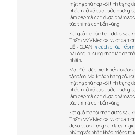
mặt nạ phù hợp với tình trạng da
nhắc nhở về các bước dưỡng da đ
làm đẹp mà còn được chăm sóc 
tức thì mà còn bền vững.
Kết quả mà tôi nhận được sau kh
Thẩm Mỹ V Medical vượt xa mong
LIÊN QUAN:
4 cách chữa nếp nh
hài lòng: ai cũng khen làn da trở
nhiên.
Một điều đặc biệt khiến tôi đán
tận tâm. Mỗi khách hàng đều đượ
mặt nạ phù hợp với tình trạng da
nhắc nhở về các bước dưỡng da đ
làm đẹp mà còn được chăm sóc 
tức thì mà còn bền vững.
Kết quả mà tôi nhận được sau kh
Thẩm Mỹ V Medical vượt xa mon
đi, và quan trọng hơn là cảm giác
những vết nhăn khóe miệng trướ