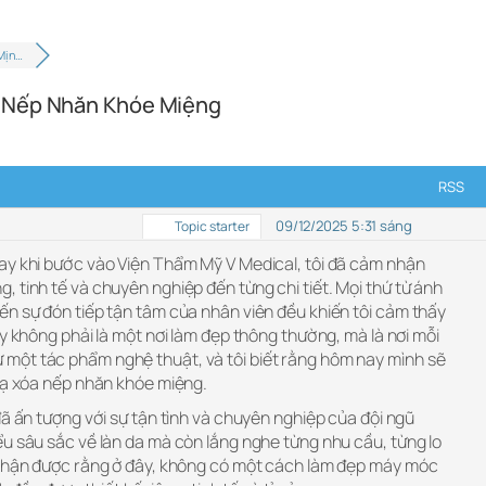
Mịn…
a Nếp Nhăn Khóe Miệng
RSS
09/12/2025 5:31 sáng
Topic starter
ay khi bước vào Viện Thẩm Mỹ V Medical, tôi đã cảm nhận
 tinh tế và chuyên nghiệp đến từng chi tiết. Mọi thứ từ ánh
ến sự đón tiếp tận tâm của nhân viên đều khiến tôi cảm thấy
ây không phải là một nơi làm đẹp thông thường, mà là nơi mỗi
một tác phẩm nghệ thuật, và tôi biết rằng hôm nay mình sẽ
 nạ xóa nếp nhăn khóe miệng.
đã ấn tượng với sự tận tình và chuyên nghiệp của đội ngũ
u sâu sắc về làn da mà còn lắng nghe từng nhu cầu, từng lo
 nhận được rằng ở đây, không có một cách làm đẹp máy móc