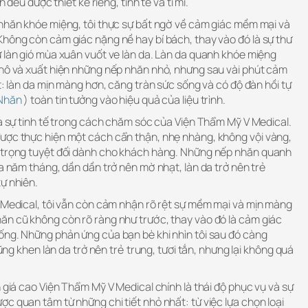
h đều được thiết kế riêng, tinh tế và tỉ mỉ.
 nhăn khóe miệng, tôi thực sự bất ngờ về cảm giác mềm mại và
Không còn cảm giác nặng nề hay bí bách, thay vào đó là sự thư
ư làn gió mùa xuân vuốt ve làn da. Làn da quanh khóe miệng
khô và xuất hiện những nếp nhăn nhỏ, nhưng sau vài phút cảm
ệt: làn da mịn màng hơn, căng tràn sức sống và có độ đàn hồi tự
Nhăn
) toàn tin tưởng vào hiệu quả của liệu trình.
là sự tinh tế trong cách chăm sóc của Viện Thẩm Mỹ V Medical.
ược thực hiện một cách cẩn thận, nhẹ nhàng, không vội vàng,
n trọng tuyệt đối dành cho khách hàng. Những nếp nhăn quanh
ủa năm tháng, dần dần trở nên mờ nhạt, làn da trở nên trẻ
ự nhiên.
V Medical, tôi vẫn còn cảm nhận rõ rệt sự mềm mại và mịn màng
ăn cũ không còn rõ ràng như trước, thay vào đó là cảm giác
ống. Những phản ứng của bạn bè khi nhìn tôi sau đó càng
cũng khen làn da trở nên trẻ trung, tươi tắn, nhưng lại không quá
h giá cao Viện Thẩm Mỹ V Medical chính là thái độ phục vụ và sự
c quan tâm từ những chi tiết nhỏ nhất: từ việc lựa chọn loại