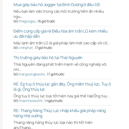
Mua giày bảo hộ Jogger tại Bình Dương ở đâu tốt
Nếu bạn làm việc trong các môi trường tiềm ẩn nhiều
ngu…
Bởi
thegioigay
,
16 giờ trước
Điểm cung cấp giá rẻ Điều hòa âm trần LG kèm nhiều
ưu đãi hấp dẫn
Máy lạnh âm trần LG là giải pháp làm mát cao cấp với cô…
Bởi
vinhphat
,
17 giờ trước
Thị trường giày bảo hộ tại Thái Nguyên
Thái Nguyên đang phát triển mạnh về công nghiệp với
nhi…
Bởi
trangvangbaoho
,
17 giờ trước
RE: Ép tuy ô thủy lực gần đây, Ống mềm thuỷ lực, Tuy ô
là gì, Ống thủy lực
Ống tuy ô thủy lực loại tốt hiện nay giá thế nàoỐng tuy…
Bởi
thaontasieuthi
,
1 ngày trước
RE: Thang Nâng Thủy Lực nhập khẩu giải pháp nâng
hàng nhà xưởng
Thang nâng hàng thủy lực loại nào thì tốt hiện
anyThang…