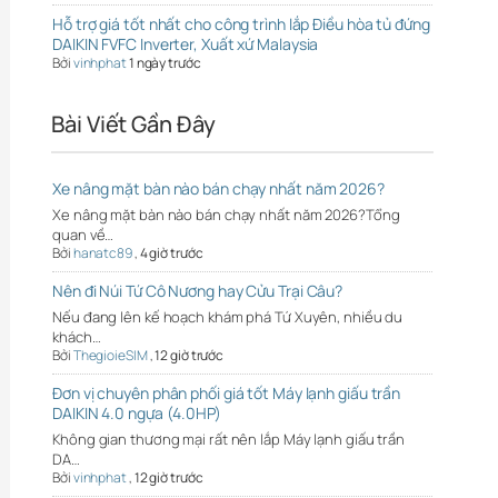
Hỗ trợ giá tốt nhất cho công trình lắp Điều hòa tủ đứng
DAIKIN FVFC Inverter, Xuất xứ Malaysia
Bởi
vinhphat
1 ngày trước
Bài Viết Gần Đây
Xe nâng mặt bàn nào bán chạy nhất năm 2026?
Xe nâng mặt bàn nào bán chạy nhất năm 2026?Tổng
quan về…
Bởi
hanatc89
,
4 giờ trước
Nên đi Núi Tứ Cô Nương hay Cửu Trại Câu?
Nếu đang lên kế hoạch khám phá Tứ Xuyên, nhiều du
khách…
Bởi
ThegioieSIM
,
12 giờ trước
Đơn vị chuyên phân phối giá tốt Máy lạnh giấu trần
DAIKIN 4.0 ngựa (4.0HP)
Không gian thương mại rất nên lắp Máy lạnh giấu trần
DA…
Bởi
vinhphat
,
12 giờ trước