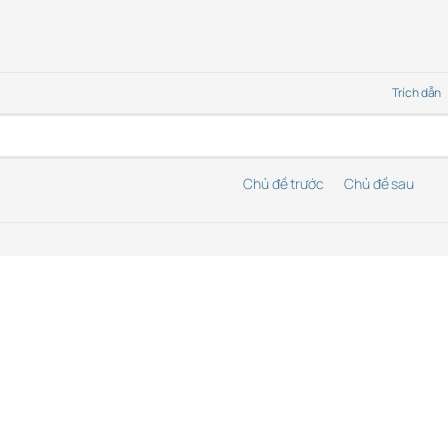
Trích dẫn
Chủ đề trước
Chủ đề sau