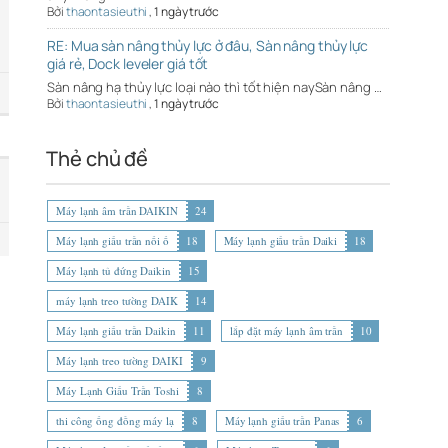
Bởi
thaontasieuthi
,
1 ngày trước
RE: Mua sàn nâng thủy lực ở đâu, Sàn nâng thủy lực
giá rẻ, Dock leveler giá tốt
Sàn nâng hạ thủy lực loại nào thì tốt hiện naySàn nâng …
Bởi
thaontasieuthi
,
1 ngày trước
Thẻ chủ đề
Máy lạnh âm trần DAIKIN
24
Máy lạnh giấu trần nối ố
18
Máy lạnh giấu trần Daiki
18
Máy lạnh tủ đứng Daikin
15
máy lạnh treo tường DAIK
14
Máy lạnh giấu trần Daikin
11
lắp đặt máy lạnh âm trần
10
Máy lạnh treo tường DAIKI
9
Máy Lạnh Giấu Trần Toshi
8
thi công ống đồng máy lạ
8
Máy lạnh giấu trần Panas
6