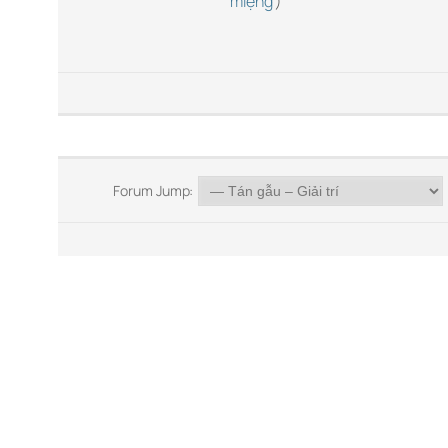
miệng
) “
Forum Jump: