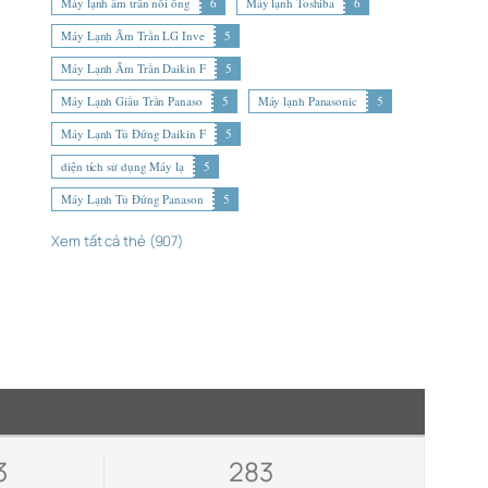
Máy lạnh âm trần nối ống
6
Máy lạnh Toshiba
6
Máy Lạnh Âm Trần LG Inve
5
Máy Lạnh Âm Trần Daikin F
5
Máy Lạnh Giấu Trần Panaso
5
Máy lạnh Panasonic
5
Máy Lạnh Tủ Đứng Daikin F
5
diện tích sử dụng Máy lạ
5
Máy Lạnh Tủ Đứng Panason
5
Xem tất cả thẻ (907)
3
283