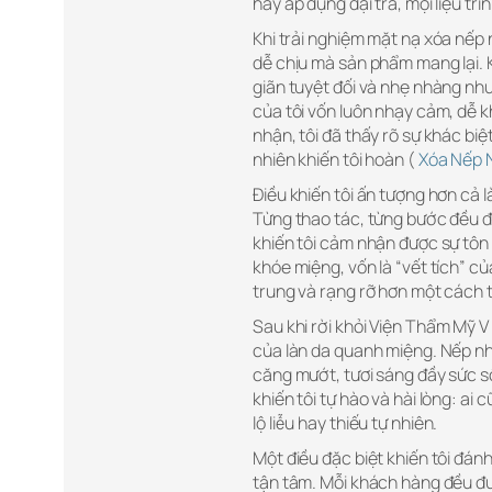
hay áp dụng đại trà, mọi liệu trìn
Khi trải nghiệm mặt nạ xóa nếp
dễ chịu mà sản phẩm mang lại. 
giãn tuyệt đối và nhẹ nhàng nh
của tôi vốn luôn nhạy cảm, dễ 
nhận, tôi đã thấy rõ sự khác bi
nhiên khiến tôi hoàn (
Xóa Nếp 
Điều khiến tôi ấn tượng hơn cả 
Từng thao tác, từng bước đều đ
khiến tôi cảm nhận được sự tô
khóe miệng, vốn là “vết tích” c
trung và rạng rỡ hơn một cách t
Sau khi rời khỏi Viện Thẩm Mỹ 
của làn da quanh miệng. Nếp nh
căng mướt, tươi sáng đầy sức s
khiến tôi tự hào và hài lòng: ai 
lộ liễu hay thiếu tự nhiên.
Một điều đặc biệt khiến tôi đán
tận tâm. Mỗi khách hàng đều đượ