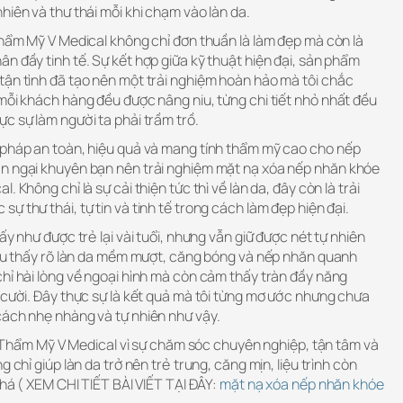
hiên và thư thái mỗi khi chạm vào làn da.
Thẩm Mỹ V Medical không chỉ đơn thuần là làm đẹp mà còn là
n đầy tinh tế. Sự kết hợp giữa kỹ thuật hiện đại, sản phẩm
tận tình đã tạo nên một trải nghiệm hoàn hảo mà tôi chắc
mỗi khách hàng đều được nâng niu, từng chi tiết nhỏ nhất đều
c sự làm người ta phải trầm trồ.
 pháp an toàn, hiệu quả và mang tính thẩm mỹ cao cho nếp
ần ngại khuyên bạn nên trải nghiệm mặt nạ xóa nếp nhăn khóe
 Không chỉ là sự cải thiện tức thì về làn da, đây còn là trải
 thư thái, tự tin và tinh tế trong cách làm đẹp hiện đại.
ấy như được trẻ lại vài tuổi, nhưng vẫn giữ được nét tự nhiên
 đều thấy rõ làn da mềm mượt, căng bóng và nếp nhăn quanh
hỉ hài lòng về ngoại hình mà còn cảm thấy tràn đầy năng
 cười. Đây thực sự là kết quả mà tôi từng mơ ước nhưng chưa
cách nhẹ nhàng và tự nhiên như vậy.
iện Thẩm Mỹ V Medical vì sự chăm sóc chuyên nghiệp, tận tâm và
g chỉ giúp làn da trở nên trẻ trung, căng mịn, liệu trình còn
thá ( XEM CHI TIẾT BÀI VIẾT TẠI ĐÂY:
mặt nạ xóa nếp nhăn khóe