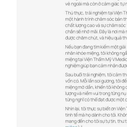
vẻ ngoài mà còn ở cảm giác tự n
Thú thực, trải nghiệm tại Viện 
một hành trình chăm sóc bản thâ
chất lượng cao và sự chăm sóc 
chắn sẽ nhớ mãi. Đây là nơi mà 
được chăm chút, và hiệu quả thự
Nếu bạn đang tìm kiếm một giải
nhăn khóe miệng, tôi không ng
miệng tại Viện Thẩm Mỹ V Medical.
nghiệm giúp bạn cảm nhận được sự
Sau buổi trải nghiệm, tôi cảm th
vốn có. Mỗi lần soi gương, tôi
miệng mờ dần, khiến tôi không c
lượng và niềm vui trong từng nụ
từng nghĩ có thể đạt được một 
Nhìn lại, tôi thực sự biết ơn V
tinh tế mà họ dành cho tôi. Khôn
mang đến cho tôi sự tự tin, thư 