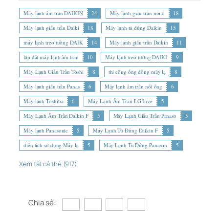
Máy lạnh âm trần DAIKIN
24
Máy lạnh giấu trần nối ố
18
Máy lạnh giấu trần Daiki
18
Máy lạnh tủ đứng Daikin
15
máy lạnh treo tường DAIK
14
Máy lạnh giấu trần Daikin
11
lắp đặt máy lạnh âm trần
10
Máy lạnh treo tường DAIKI
9
Máy Lạnh Giấu Trần Toshi
8
thi công ống đồng máy lạ
8
Máy lạnh giấu trần Panas
6
Máy lạnh âm trần nối ống
6
Máy lạnh Toshiba
6
Máy Lạnh Âm Trần LG Inve
5
Máy Lạnh Âm Trần Daikin F
5
Máy Lạnh Giấu Trần Panaso
5
Máy lạnh Panasonic
5
Máy Lạnh Tủ Đứng Daikin F
5
diện tích sử dụng Máy lạ
5
Máy Lạnh Tủ Đứng Panason
5
Xem tất cả thẻ (917)
Chia sẻ: