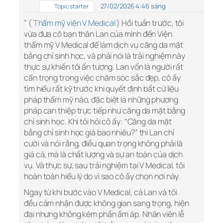
27/02/2026 4:46 sáng
Topic starter
” (
Thẩm mỹ viện V Medical
) Hồi tuần trước, tôi
vừa đưa cô bạn thân Lan của mình đến Viện
thẩm mỹ V Medical để làm dịch vụ căng da mặt
bằng chỉ sinh học, và phải nói là trải nghiệm này
thực sự khiến tôi ấn tượng. Lan vốn là người rất
cẩn trọng trong việc chăm sóc sắc đẹp, cô ấy
tìm hiểu rất kỹ trước khi quyết định bất cứ liệu
pháp thẩm mỹ nào, đặc biệt là những phương
pháp can thiệp trực tiếp như căng da mặt bằng
chỉ sinh học. Khi tôi hỏi cô ấy: “Căng da mặt
bằng chỉ sinh học giá bao nhiêu?” thì Lan chỉ
cười và nói rằng, điều quan trọng không phải là
giá cả, mà là chất lượng và sự an toàn của dịch
vụ. Và thực sự, sau trải nghiệm tại V Medical, tôi
hoàn toàn hiểu lý do vì sao cô ấy chọn nơi này.
Ngay từ khi bước vào V Medical, cả Lan và tôi
đều cảm nhận được không gian sang trọng, hiện
đại nhưng không kém phần ấm áp. Nhân viên lễ