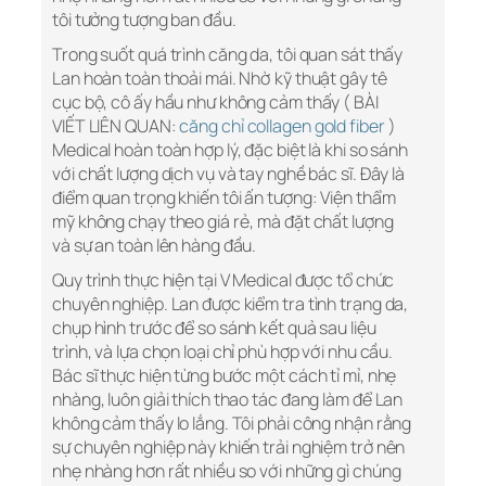
tôi tưởng tượng ban đầu.
Trong suốt quá trình căng da, tôi quan sát thấy
Lan hoàn toàn thoải mái. Nhờ kỹ thuật gây tê
cục bộ, cô ấy hầu như không cảm thấy ( BÀI
VIẾT LIÊN QUAN:
căng chỉ collagen gold fiber
)
Medical hoàn toàn hợp lý, đặc biệt là khi so sánh
với chất lượng dịch vụ và tay nghề bác sĩ. Đây là
điểm quan trọng khiến tôi ấn tượng: Viện thẩm
mỹ không chạy theo giá rẻ, mà đặt chất lượng
và sự an toàn lên hàng đầu.
Quy trình thực hiện tại V Medical được tổ chức
chuyên nghiệp. Lan được kiểm tra tình trạng da,
chụp hình trước để so sánh kết quả sau liệu
trình, và lựa chọn loại chỉ phù hợp với nhu cầu.
Bác sĩ thực hiện từng bước một cách tỉ mỉ, nhẹ
nhàng, luôn giải thích thao tác đang làm để Lan
không cảm thấy lo lắng. Tôi phải công nhận rằng
sự chuyên nghiệp này khiến trải nghiệm trở nên
nhẹ nhàng hơn rất nhiều so với những gì chúng