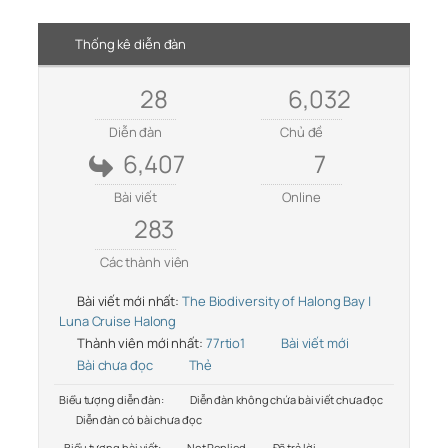
Thống kê diễn đàn
28
6,032
Diễn đàn
Chủ đề
6,407
7
Bài viết
Online
283
Các thành viên
Bài viết mới nhất:
The Biodiversity of Halong Bay |
Luna Cruise Halong
Thành viên mới nhất:
77rtio1
Bài viết mới
Bài chưa đọc
Thẻ
Biểu tượng diễn đàn:
Diễn đàn không chứa bài viết chưa đọc
Diễn đàn có bài chưa đọc
Biểu tượng bài viết:
Not Replied
Đã trả lời