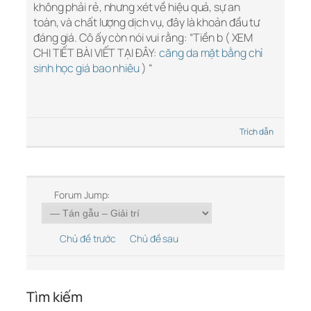
không phải rẻ, nhưng xét về hiệu quả, sự an
toàn, và chất lượng dịch vụ, đây là khoản đầu tư
đáng giá. Cô ấy còn nói vui rằng: “Tiền b ( XEM
CHI TIẾT BÀI VIẾT TẠI ĐÂY:
căng da mặt bằng chỉ
sinh học giá bao nhiêu
) “
Trích dẫn
Forum Jump:
Chủ đề trước
Chủ đề sau
Tìm kiếm