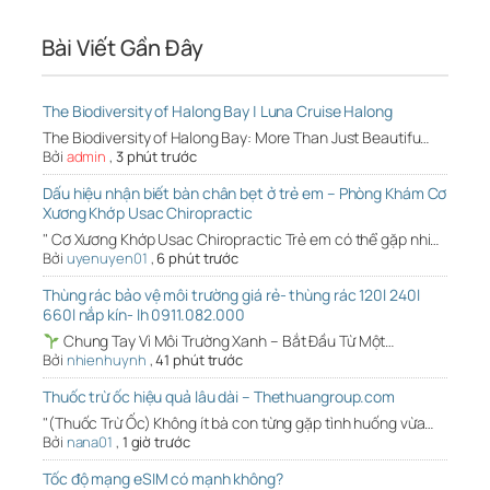
Bài Viết Gần Đây
The Biodiversity of Halong Bay | Luna Cruise Halong
The Biodiversity of Halong Bay: More Than Just Beautifu…
Bởi
admin
,
3 phút trước
Dấu hiệu nhận biết bàn chân bẹt ở trẻ em – Phòng Khám Cơ
Xương Khớp Usac Chiropractic
" Cơ Xương Khớp Usac Chiropractic Trẻ em có thể gặp nhi…
Bởi
uyenuyen01
,
6 phút trước
Thùng rác bảo vệ môi trường giá rẻ- thùng rác 120l 240l
660l nắp kín- lh 0911.082.000
Chung Tay Vì Môi Trường Xanh – Bắt Đầu Từ Một…
Bởi
nhienhuynh
,
41 phút trước
Thuốc trừ ốc hiệu quả lâu dài – Thethuangroup.com
"(Thuốc Trừ Ốc) Không ít bà con từng gặp tình huống vừa…
Bởi
nana01
,
1 giờ trước
Tốc độ mạng eSIM có mạnh không?