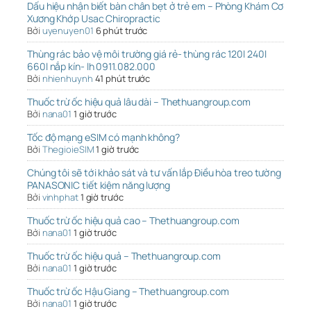
Dấu hiệu nhận biết bàn chân bẹt ở trẻ em – Phòng Khám Cơ
Xương Khớp Usac Chiropractic
Bởi
uyenuyen01
6 phút trước
Thùng rác bảo vệ môi trường giá rẻ- thùng rác 120l 240l
660l nắp kín- lh 0911.082.000
Bởi
nhienhuynh
41 phút trước
Thuốc trừ ốc hiệu quả lâu dài – Thethuangroup.com
Bởi
nana01
1 giờ trước
Tốc độ mạng eSIM có mạnh không?
Bởi
ThegioieSIM
1 giờ trước
Chúng tôi sẽ tới khảo sát và tư vấn lắp Điều hòa treo tường
PANASONIC tiết kiệm năng lượng
Bởi
vinhphat
1 giờ trước
Thuốc trừ ốc hiệu quả cao – Thethuangroup.com
Bởi
nana01
1 giờ trước
Thuốc trừ ốc hiệu quả – Thethuangroup.com
Bởi
nana01
1 giờ trước
Thuốc trừ ốc Hậu Giang – Thethuangroup.com
Bởi
nana01
1 giờ trước