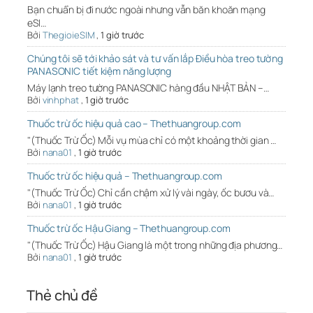
Bạn chuẩn bị đi nước ngoài nhưng vẫn băn khoăn mạng
eSI…
Bởi
ThegioieSIM
,
1 giờ trước
Chúng tôi sẽ tới khảo sát và tư vấn lắp Điều hòa treo tường
PANASONIC tiết kiệm năng lượng
Máy lạnh treo tường PANASONIC hàng đầu NHẬT BẢN –…
Bởi
vinhphat
,
1 giờ trước
Thuốc trừ ốc hiệu quả cao – Thethuangroup.com
"(Thuốc Trừ Ốc) Mỗi vụ mùa chỉ có một khoảng thời gian …
Bởi
nana01
,
1 giờ trước
Thuốc trừ ốc hiệu quả – Thethuangroup.com
"(Thuốc Trừ Ốc) Chỉ cần chậm xử lý vài ngày, ốc bươu và…
Bởi
nana01
,
1 giờ trước
Thuốc trừ ốc Hậu Giang – Thethuangroup.com
"(Thuốc Trừ Ốc) Hậu Giang là một trong những địa phương…
Bởi
nana01
,
1 giờ trước
Thẻ chủ đề