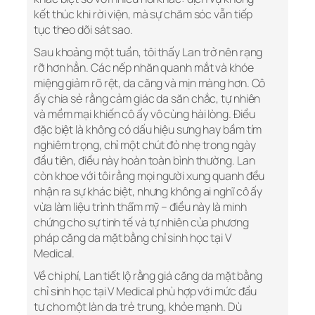
kết thúc khi rời viện, mà sự chăm sóc vẫn tiếp
tục theo dõi sát sao.
Sau khoảng một tuần, tôi thấy Lan trở nên rạng
rỡ hơn hẳn. Các nếp nhăn quanh mắt và khóe
miệng giảm rõ rệt, da căng và mịn màng hơn. Cô
ấy chia sẻ rằng cảm giác da săn chắc, tự nhiên
và mềm mại khiến cô ấy vô cùng hài lòng. Điều
đặc biệt là không có dấu hiệu sưng hay bầm tím
nghiêm trọng, chỉ một chút đỏ nhẹ trong ngày
đầu tiên, điều này hoàn toàn bình thường. Lan
còn khoe với tôi rằng mọi người xung quanh đều
nhận ra sự khác biệt, nhưng không ai nghĩ cô ấy
vừa làm liệu trình thẩm mỹ – điều này là minh
chứng cho sự tinh tế và tự nhiên của phương
pháp căng da mặt bằng chỉ sinh học tại V
Medical.
Về chi phí, Lan tiết lộ rằng giá căng da mặt bằng
chỉ sinh học tại V Medical phù hợp với mức đầu
tư cho một làn da trẻ trung, khỏe mạnh. Dù