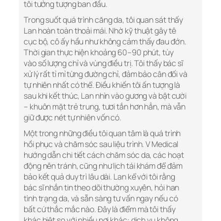
tôi tưởng tượng ban đầu.
Trong suốt quá trình căng da, tôi quan sát thấy
Lan hoàn toàn thoải mái. Nhờ kỹ thuật gây tê
cục bộ, cô ấy hầu như không cảm thấy đau đớn.
Thời gian thực hiện khoảng 60–90 phút, tùy
vào số lượng chỉ và vùng điều trị. Tôi thấy bác sĩ
xử lý rất tỉ mỉ từng đường chỉ, đảm bảo cân đối và
tự nhiên nhất có thể. Điều khiến tôi ấn tượng là
sau khi kết thúc, Lan nhìn vào gương và bật cười
– khuôn mặt trẻ trung, tươi tắn hơn hẳn, mà vẫn
giữ được nét tự nhiên vốn có.
Một trong những điều tôi quan tâm là quá trình
hồi phục và chăm sóc sau liệu trình. V Medical
hướng dẫn chi tiết cách chăm sóc da, các hoạt
động nên tránh, cũng như lịch tái khám để đảm
bảo kết quả duy trì lâu dài. Lan kể với tôi rằng
bác sĩ nhắn tin theo dõi thường xuyên, hỏi han
tình trạng da, và sẵn sàng tư vấn ngay nếu có
bất cứ thắc mắc nào. Đây là điểm mà tôi thấy
khác biệt so với nhiều nơi khác: dịch vụ không