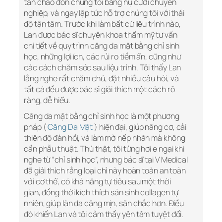
tân chào đón chúng tôi bằng nụ cười chuyên
nghiệp, và ngay lập tức hỗ trợ chúng tôi với thái
độ tận tâm. Trước khi làm bất cứ liệu trình nào,
Lan được bác sĩ chuyên khoa thẩm mỹ tư vấn
chi tiết về quy trình căng da mặt bằng chỉ sinh
học, những lợi ích, các rủi ro tiềm ẩn, cũng như
các cách chăm sóc sau liệu trình. Tôi thấy Lan
lắng nghe rất chăm chú, đặt nhiều câu hỏi, và
tất cả đều được bác sĩ giải thích một cách rõ
ràng, dễ hiểu.
Căng da mặt bằng chỉ sinh học là một phương
pháp (
Căng Da Mặt
) hiện đại, giúp nâng cơ, cải
thiện độ đàn hồi, và làm mờ nếp nhăn mà không
cần phẫu thuật. Thú thật, tôi từng hơi e ngại khi
nghe từ “chỉ sinh học”, nhưng bác sĩ tại V Medical
đã giải thích rằng loại chỉ này hoàn toàn an toàn
với cơ thể, có khả năng tự tiêu sau một thời
gian, đồng thời kích thích sản sinh collagen tự
nhiên, giúp làn da căng mịn, săn chắc hơn. Điều
đó khiến Lan và tôi cảm thấy yên tâm tuyệt đối.