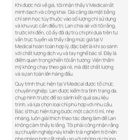
Khi được hỏi về giá, tôi nhận thấy V Medical rất
minh bạch và công khai. Giá căng da mặt bằng
chỉ sinh học tùy thuộc vào số lượng chỉ sử dụng
và khu vực cần điều trị. Lan chia sẻ với tôi rằng,
trước khi đến, cô ấy đã dự trù chi phí dựa trên tư
vấn trực tuyến và thấy rằng mức giá tại V
Medical hoàn toàn hợp lý, đặc biệt là khi so sánh
với chất lượng dịch vụ và tay nghề bác sĩ. Đây là
điểm quan trọng khiến tôi ấn tượng: Viện thẩm
mỹ không chạy theo giá rẻ, mà đặt chất lượng
và sự an toàn lên hàng đầu.
Quy trình thực hiện tại V Medical được tổ chức
chuyên nghiệp. Lan được kiểm tra tình trạng da,
chụp hình trước để so sánh kết quả sau liệu
trình, và lựa chọn loại chỉ phù hợp với nhu cầu.
Bác sĩ thực hiện từng bước một cách tỉ mỉ, nhẹ
nhàng, luôn giải thích thao tác đang làm để Lan
không cảm thấy lo lắng. Tôi phải công nhận rằng
sự chuyên nghiệp này khiến trải nghiệm trở nên
nhẹ nhàng hơn rất nhiều so với những gì chúng