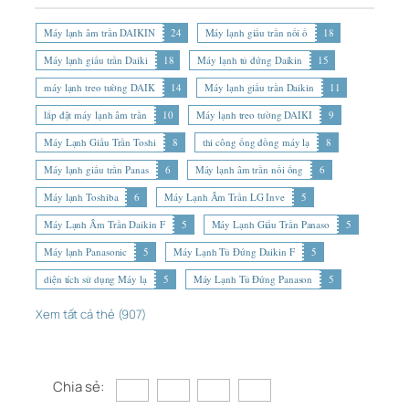
Máy lạnh âm trần DAIKIN
24
Máy lạnh giấu trần nối ố
18
Máy lạnh giấu trần Daiki
18
Máy lạnh tủ đứng Daikin
15
máy lạnh treo tường DAIK
14
Máy lạnh giấu trần Daikin
11
lắp đặt máy lạnh âm trần
10
Máy lạnh treo tường DAIKI
9
Máy Lạnh Giấu Trần Toshi
8
thi công ống đồng máy lạ
8
Máy lạnh giấu trần Panas
6
Máy lạnh âm trần nối ống
6
Máy lạnh Toshiba
6
Máy Lạnh Âm Trần LG Inve
5
Máy Lạnh Âm Trần Daikin F
5
Máy Lạnh Giấu Trần Panaso
5
Máy lạnh Panasonic
5
Máy Lạnh Tủ Đứng Daikin F
5
diện tích sử dụng Máy lạ
5
Máy Lạnh Tủ Đứng Panason
5
Xem tất cả thẻ (907)
Chia sẻ: