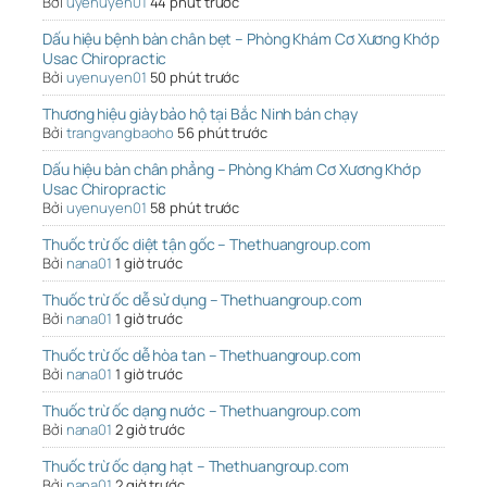
Bởi
uyenuyen01
44 phút trước
Dấu hiệu bệnh bàn chân bẹt – Phòng Khám Cơ Xương Khớp
Usac Chiropractic
Bởi
uyenuyen01
50 phút trước
Thương hiệu giày bảo hộ tại Bắc Ninh bán chạy
Bởi
trangvangbaoho
56 phút trước
Dấu hiệu bàn chân phẳng – Phòng Khám Cơ Xương Khớp
Usac Chiropractic
Bởi
uyenuyen01
58 phút trước
Thuốc trừ ốc diệt tận gốc – Thethuangroup.com
Bởi
nana01
1 giờ trước
Thuốc trừ ốc dễ sử dụng – Thethuangroup.com
Bởi
nana01
1 giờ trước
Thuốc trừ ốc dễ hòa tan – Thethuangroup.com
Bởi
nana01
1 giờ trước
Thuốc trừ ốc dạng nước – Thethuangroup.com
Bởi
nana01
2 giờ trước
Thuốc trừ ốc dạng hạt – Thethuangroup.com
Bởi
nana01
2 giờ trước