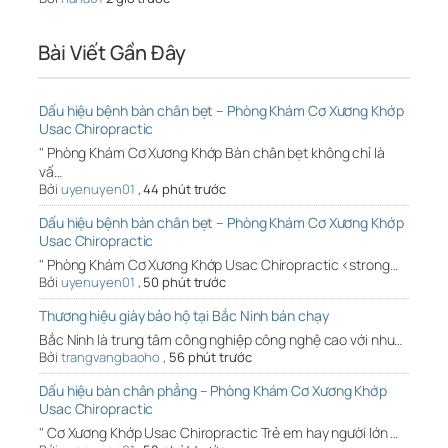
Bài Viết Gần Đây
Dấu hiệu bệnh bàn chân bẹt – Phòng Khám Cơ Xương Khớp
Usac Chiropractic
" Phòng Khám Cơ Xương Khớp Bàn chân bẹt không chỉ là
vấ…
Bởi
uyenuyen01
,
44 phút trước
Dấu hiệu bệnh bàn chân bẹt – Phòng Khám Cơ Xương Khớp
Usac Chiropractic
" Phòng Khám Cơ Xương Khớp Usac Chiropractic <strong…
Bởi
uyenuyen01
,
50 phút trước
Thương hiệu giày bảo hộ tại Bắc Ninh bán chạy
Bắc Ninh là trung tâm công nghiệp công nghệ cao với nhu…
Bởi
trangvangbaoho
,
56 phút trước
Dấu hiệu bàn chân phẳng – Phòng Khám Cơ Xương Khớp
Usac Chiropractic
" Cơ Xương Khớp Usac Chiropractic Trẻ em hay người lớn …