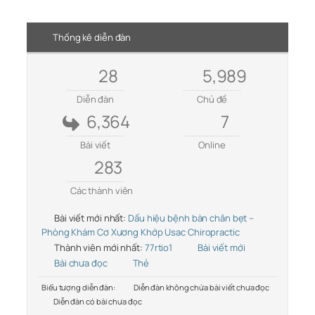
Thống kê diễn đàn
28
5,989
Diễn đàn
Chủ đề
6,364
7
Bài viết
Online
283
Các thành viên
Bài viết mới nhất:
Dấu hiệu bệnh bàn chân bẹt –
Phòng Khám Cơ Xương Khớp Usac Chiropractic
Thành viên mới nhất:
77rtio1
Bài viết mới
Bài chưa đọc
Thẻ
Biểu tượng diễn đàn:
Diễn đàn không chứa bài viết chưa đọc
Diễn đàn có bài chưa đọc