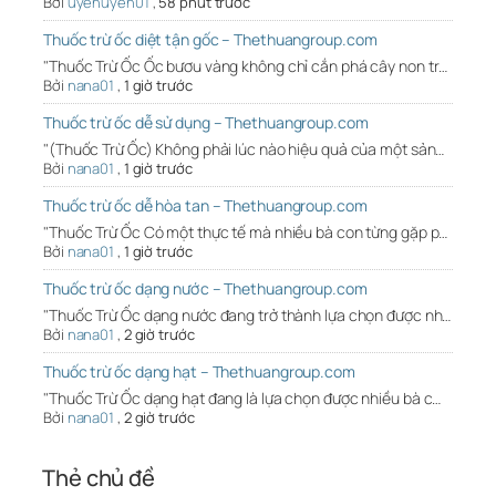
Bởi
uyenuyen01
,
58 phút trước
Thuốc trừ ốc diệt tận gốc – Thethuangroup.com
"Thuốc Trừ Ốc Ốc bươu vàng không chỉ cắn phá cây non tr…
Bởi
nana01
,
1 giờ trước
Thuốc trừ ốc dễ sử dụng – Thethuangroup.com
"(Thuốc Trừ Ốc) Không phải lúc nào hiệu quả của một sản…
Bởi
nana01
,
1 giờ trước
Thuốc trừ ốc dễ hòa tan – Thethuangroup.com
"Thuốc Trừ Ốc Có một thực tế mà nhiều bà con từng gặp p…
Bởi
nana01
,
1 giờ trước
Thuốc trừ ốc dạng nước – Thethuangroup.com
"Thuốc Trừ Ốc dạng nước đang trở thành lựa chọn được nh…
Bởi
nana01
,
2 giờ trước
Thuốc trừ ốc dạng hạt – Thethuangroup.com
"Thuốc Trừ Ốc dạng hạt đang là lựa chọn được nhiều bà c…
Bởi
nana01
,
2 giờ trước
Thẻ chủ đề