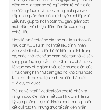
niềm nở của toàn bộ đội ngũ khiến tôi cảm giác
như đang được chăm sóc trong một spa cao
cấp nhưng vẫn đảm bảo sự chuyên nghiệp y tế.
Điều này giúp tôi hoàn toàn thư giãn, giảm bớt
mọi lo lắng về nhược điểm tiềm ẩn của công
nghệ Hifu.
Một điểm mà tôi đánh giá cao nữa là sự theo dõi
hậu dịch vụ. Sau khi hoàn tất liệu trình, nhân
viên V Medical vẫn liên hệ để kiểm tra tình trạng
da, nhắc nhở về chế độ chăm sóc tại nhà và sẵn
sàng giải đáp mọi thắc mắc. Chính sự chăm sóc
liên tục này giúp giảm thiểu các nhược điểm của
Hifu, chẳng hạn như cảm giác hơi khó chịu hoặc
tạm thời đỏ da sau liệu trình, và đảm bảo kết
quả duy trì lâu dài.
Trải nghiệm tại V Medical còn cho tôi nhận ra
rằng nhược điểm lớn nhất của Hifu chính là sự
kỳ vọng không thực tế. Nhiều người mong muốn
kết quả tức thì, nhưng thực tế cần kiên nhẫn.