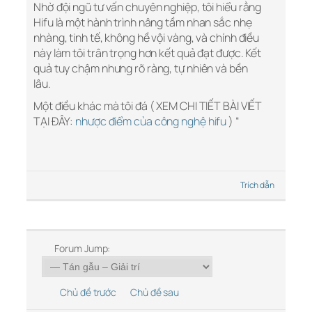
Nhờ đội ngũ tư vấn chuyên nghiệp, tôi hiểu rằng
Hifu là một hành trình nâng tầm nhan sắc nhẹ
nhàng, tinh tế, không hề vội vàng, và chính điều
này làm tôi trân trọng hơn kết quả đạt được. Kết
quả tuy chậm nhưng rõ ràng, tự nhiên và bền
lâu.
Một điều khác mà tôi đá ( XEM CHI TIẾT BÀI VIẾT
TẠI ĐÂY:
nhược điểm của công nghệ hifu
) “
Trích dẫn
Forum Jump:
Chủ đề trước
Chủ đề sau