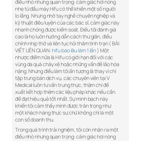
điều nhỏ nhưng quan trọng: cảm giác hơi nóng
nhẹ từ đầu máy Hifu có thể khiến một số người
lo lắng. Nhưng nhờ tay nghề chuyên nghiệp và
kỹ thuật điêu luyện của các bác sĩ, cảm giác này
nhanh chóng được kiểm soát. Điều tôi đánh giá
cao là họ luôn hướng dẫn cách thư giãn, điều
chỉnh nhịp thở và liên tục hỏi thăm tình trạn ( BÀI
VIẾT LIÊN QUAN:
hifu bao lâu làm 1 lần
) Một
nhược điểm nữa là Hifu có giới hạn đối với các
vùng da quá chảy xệ hoặc những vấn đề lão hóa
nặng. Nhưng điều làm tôi ấn tượng là thay vì chỉ
tập trung bán dịch vụ, các chuyên viên tại V
Medical luôn tư vấn trung thực, thậm chí đề
xuất kết hợp thêm các liệu pháp khác nếu cần
để đạt hiệu quả tốt nhất. Sự minh bạch này
khiến tôi cảm thấy mình được trân trọng như
một khách hàng thực sự chứ không chỉ là một
con số doanh thu.
Trong quá trình trải nghiệm, tôi còn nhận ra một
điều nhỏ nhưng quan trọng: cảm giác hơi nóng