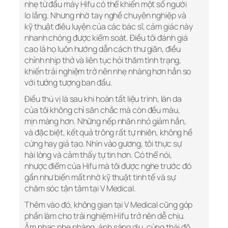
nhẹ từ đầu máy Hifu có thể khiến một số người
lo lắng. Nhưng nhờ tay nghề chuyên nghiệp và
kỹ thuật điêu luyện của các bác sĩ, cảm giác này
nhanh chóng được kiểm soát. Điều tôi đánh giá
cao là họ luôn hướng dẫn cách thư giãn, điều
chỉnh nhịp thở và liên tục hỏi thăm tình trạng,
khiến trải nghiệm trở nên nhẹ nhàng hơn hẳn so
với tưởng tượng ban đầu.
Điều thú vị là sau khi hoàn tất liệu trình, làn da
của tôi không chỉ săn chắc mà còn đều màu,
mịn màng hơn. Những nếp nhăn nhỏ giảm hẳn,
và đặc biệt, kết quả trông rất tự nhiên, không hề
cứng hay giả tạo. Nhìn vào gương, tôi thực sự
hài lòng và cảm thấy tự tin hơn. Có thể nói,
nhược điểm của Hifu mà tôi được nghe trước đó
gần như biến mất nhờ kỹ thuật tinh tế và sự
chăm sóc tận tâm tại V Medical.
Thêm vào đó, không gian tại V Medical cũng góp
phần làm cho trải nghiệm Hifu trở nên dễ chịu.
Âm nhạc nhẹ nhàng, ánh sáng dịu, cùng thái độ