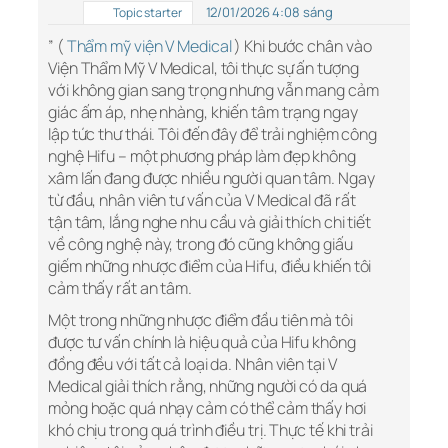
12/01/2026 4:08 sáng
Topic starter
” (
Thẩm mỹ viện V Medical
) Khi bước chân vào
Viện Thẩm Mỹ V Medical, tôi thực sự ấn tượng
với không gian sang trọng nhưng vẫn mang cảm
giác ấm áp, nhẹ nhàng, khiến tâm trạng ngay
lập tức thư thái. Tôi đến đây để trải nghiệm công
nghệ Hifu – một phương pháp làm đẹp không
xâm lấn đang được nhiều người quan tâm. Ngay
từ đầu, nhân viên tư vấn của V Medical đã rất
tận tâm, lắng nghe nhu cầu và giải thích chi tiết
về công nghệ này, trong đó cũng không giấu
giếm những nhược điểm của Hifu, điều khiến tôi
cảm thấy rất an tâm.
Một trong những nhược điểm đầu tiên mà tôi
được tư vấn chính là hiệu quả của Hifu không
đồng đều với tất cả loại da. Nhân viên tại V
Medical giải thích rằng, những người có da quá
mỏng hoặc quá nhạy cảm có thể cảm thấy hơi
khó chịu trong quá trình điều trị. Thực tế khi trải