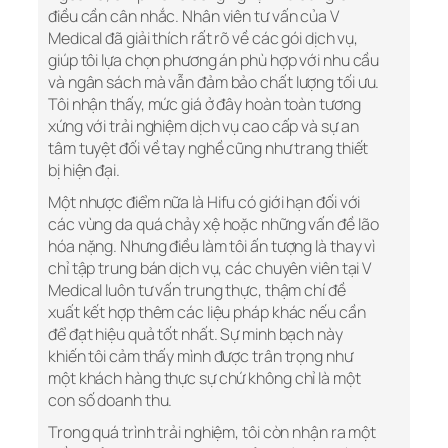
điều cần cân nhắc. Nhân viên tư vấn của V
Medical đã giải thích rất rõ về các gói dịch vụ,
giúp tôi lựa chọn phương án phù hợp với nhu cầu
và ngân sách mà vẫn đảm bảo chất lượng tối ưu.
Tôi nhận thấy, mức giá ở đây hoàn toàn tương
xứng với trải nghiệm dịch vụ cao cấp và sự an
tâm tuyệt đối về tay nghề cũng như trang thiết
bị hiện đại.
Một nhược điểm nữa là Hifu có giới hạn đối với
các vùng da quá chảy xệ hoặc những vấn đề lão
hóa nặng. Nhưng điều làm tôi ấn tượng là thay vì
chỉ tập trung bán dịch vụ, các chuyên viên tại V
Medical luôn tư vấn trung thực, thậm chí đề
xuất kết hợp thêm các liệu pháp khác nếu cần
để đạt hiệu quả tốt nhất. Sự minh bạch này
khiến tôi cảm thấy mình được trân trọng như
một khách hàng thực sự chứ không chỉ là một
con số doanh thu.
Trong quá trình trải nghiệm, tôi còn nhận ra một