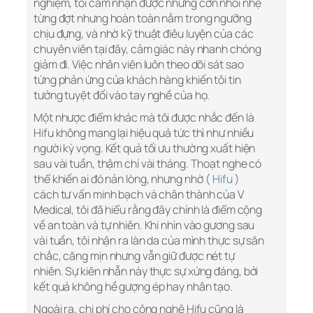
nghiệm, tôi cảm nhận được những cơn nhói nhẹ
từng đợt nhưng hoàn toàn nằm trong ngưỡng
chịu đựng, và nhờ kỹ thuật điêu luyện của các
chuyên viên tại đây, cảm giác này nhanh chóng
giảm đi. Việc nhân viên luôn theo dõi sát sao
từng phản ứng của khách hàng khiến tôi tin
tưởng tuyệt đối vào tay nghề của họ.
Một nhược điểm khác mà tôi được nhắc đến là
Hifu không mang lại hiệu quả tức thì như nhiều
người kỳ vọng. Kết quả tối ưu thường xuất hiện
sau vài tuần, thậm chí vài tháng. Thoạt nghe có
thể khiến ai đó nản lòng, nhưng nhờ (
Hifu
)
cách tư vấn minh bạch và chân thành của V
Medical, tôi đã hiểu rằng đây chính là điểm cộng
về an toàn và tự nhiên. Khi nhìn vào gương sau
vài tuần, tôi nhận ra làn da của mình thực sự săn
chắc, căng mịn nhưng vẫn giữ được nét tự
nhiên. Sự kiên nhẫn này thực sự xứng đáng, bởi
kết quả không hề gượng ép hay nhân tạo.
Ngoài ra, chi phí cho công nghệ Hifu cũng là