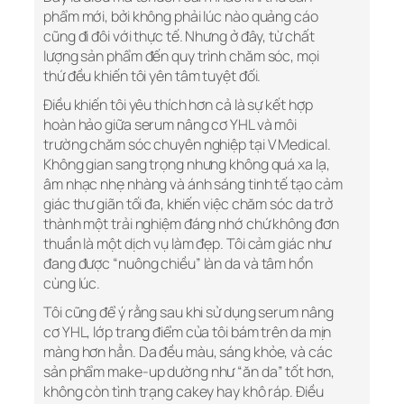
phẩm mới, bởi không phải lúc nào quảng cáo
cũng đi đôi với thực tế. Nhưng ở đây, từ chất
lượng sản phẩm đến quy trình chăm sóc, mọi
thứ đều khiến tôi yên tâm tuyệt đối.
Điều khiến tôi yêu thích hơn cả là sự kết hợp
hoàn hảo giữa serum nâng cơ YHL và môi
trường chăm sóc chuyên nghiệp tại V Medical.
Không gian sang trọng nhưng không quá xa lạ,
âm nhạc nhẹ nhàng và ánh sáng tinh tế tạo cảm
giác thư giãn tối đa, khiến việc chăm sóc da trở
thành một trải nghiệm đáng nhớ chứ không đơn
thuần là một dịch vụ làm đẹp. Tôi cảm giác như
đang được “nuông chiều” làn da và tâm hồn
cùng lúc.
Tôi cũng để ý rằng sau khi sử dụng serum nâng
cơ YHL, lớp trang điểm của tôi bám trên da mịn
màng hơn hẳn. Da đều màu, sáng khỏe, và các
sản phẩm make-up dường như “ăn da” tốt hơn,
không còn tình trạng cakey hay khô ráp. Điều