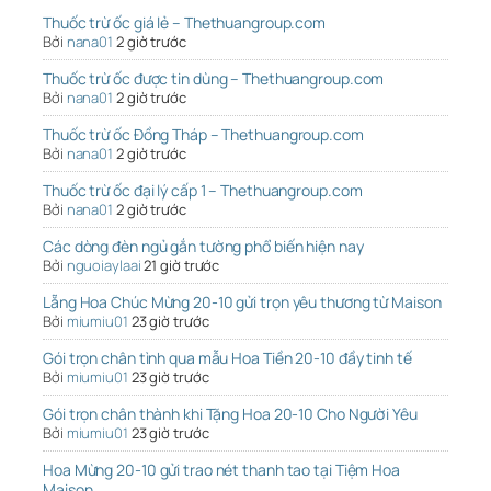
Thuốc trừ ốc giá lẻ – Thethuangroup.com
Bởi
nana01
2 giờ trước
Thuốc trừ ốc được tin dùng – Thethuangroup.com
Bởi
nana01
2 giờ trước
Thuốc trừ ốc Đồng Tháp – Thethuangroup.com
Bởi
nana01
2 giờ trước
Thuốc trừ ốc đại lý cấp 1 – Thethuangroup.com
Bởi
nana01
2 giờ trước
Các dòng đèn ngủ gắn tường phổ biến hiện nay
Bởi
nguoiaylaai
21 giờ trước
Lẵng Hoa Chúc Mừng 20-10 gửi trọn yêu thương từ Maison
Bởi
miumiu01
23 giờ trước
Gói trọn chân tình qua mẫu Hoa Tiền 20-10 đầy tinh tế
Bởi
miumiu01
23 giờ trước
Gói trọn chân thành khi Tặng Hoa 20-10 Cho Người Yêu
Bởi
miumiu01
23 giờ trước
Hoa Mừng 20-10 gửi trao nét thanh tao tại Tiệm Hoa
Maison