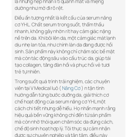
là những nếp nhăn li ti quanh mắt và miệng
dường như mờ đi rõ rệt.
Điều ấn tượng nhất là kết cấu của serum nâng
cơ YHL. Chất serum trong suốt, thẩm thấu
nhanh, không gây nhờn rít hay cảm giác nặng
nề trên da. Khi bôi lên da, một cảm giác mát lạnh
dịu nhẹ lan tỏa, như chính làn da đang được hồi
sinh. Sản phẩm này không chỉ chăm sóc bề mặt
mà còn tác động sâu vào cấu trúc da, giúp tái
tạo collagen, tăng đàn hồi và phục hồi vẻ tươi
trẻ tự nhiên.
Trong suốt quá trình trải nghiệm, các chuyên
viên tại V Medical luô (
Nâng Cơ
) n tận tình
hướng dẫn từng bước dưỡng da, giải thích cơ
chế hoạt động của serum nâng cơ YHL một
cách chi tiết nhưng dễ hiểu. Họ nhấn mạnh rằng
hiệu quả bền vững không chỉ đến từ sản phẩm
mà còn nhờ thói quen chăm sóc da đúng cách,
chế độ sinh hoạt hợp lý. Tôi thực sự cảm nhận
được sự chuyên nghiệp và tận tâm, điều này