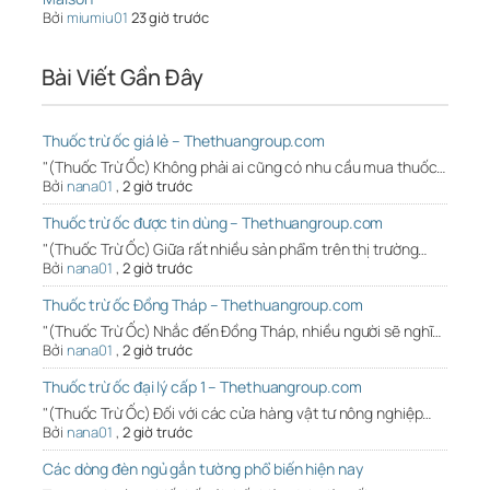
Bởi
miumiu01
23 giờ trước
Bài Viết Gần Đây
Thuốc trừ ốc giá lẻ – Thethuangroup.com
"(Thuốc Trừ Ốc) Không phải ai cũng có nhu cầu mua thuốc…
Bởi
nana01
,
2 giờ trước
Thuốc trừ ốc được tin dùng – Thethuangroup.com
"(Thuốc Trừ Ốc) Giữa rất nhiều sản phẩm trên thị trường…
Bởi
nana01
,
2 giờ trước
Thuốc trừ ốc Đồng Tháp – Thethuangroup.com
"(Thuốc Trừ Ốc) Nhắc đến Đồng Tháp, nhiều người sẽ nghĩ…
Bởi
nana01
,
2 giờ trước
Thuốc trừ ốc đại lý cấp 1 – Thethuangroup.com
"(Thuốc Trừ Ốc) Đối với các cửa hàng vật tư nông nghiệp…
Bởi
nana01
,
2 giờ trước
Các dòng đèn ngủ gắn tường phổ biến hiện nay