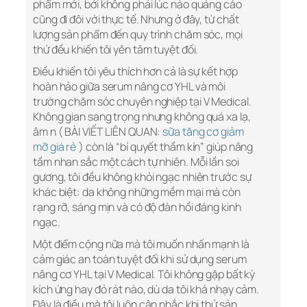
phẩm mới, bởi không phải lúc nào quảng cáo
cũng đi đôi với thực tế. Nhưng ở đây, từ chất
lượng sản phẩm đến quy trình chăm sóc, mọi
thứ đều khiến tôi yên tâm tuyệt đối.
Điều khiến tôi yêu thích hơn cả là sự kết hợp
hoàn hảo giữa serum nâng cơ YHL và môi
trường chăm sóc chuyên nghiệp tại V Medical.
Không gian sang trọng nhưng không quá xa lạ,
âm n ( BÀI VIẾT LIÊN QUAN:
sữa tăng cơ giảm
mỡ giá rẻ
) còn là “bí quyết thầm kín” giúp nâng
tầm nhan sắc một cách tự nhiên. Mỗi lần soi
gương, tôi đều không khỏi ngạc nhiên trước sự
khác biệt: da không những mềm mại mà còn
rạng rỡ, sáng mịn và có độ đàn hồi đáng kinh
ngạc.
Một điểm cộng nữa mà tôi muốn nhấn mạnh là
cảm giác an toàn tuyệt đối khi sử dụng serum
nâng cơ YHL tại V Medical. Tôi không gặp bất kỳ
kích ứng hay đỏ rát nào, dù da tôi khá nhạy cảm.
Đây là điều mà tôi luôn cân nhắc khi thử sản