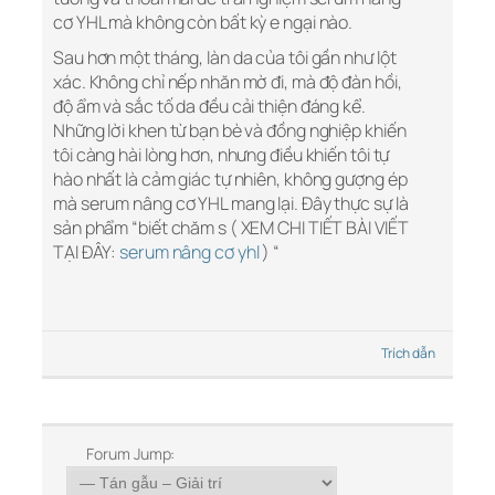
cơ YHL mà không còn bất kỳ e ngại nào.
Sau hơn một tháng, làn da của tôi gần như lột
xác. Không chỉ nếp nhăn mờ đi, mà độ đàn hồi,
độ ẩm và sắc tố da đều cải thiện đáng kể.
Những lời khen từ bạn bè và đồng nghiệp khiến
tôi càng hài lòng hơn, nhưng điều khiến tôi tự
hào nhất là cảm giác tự nhiên, không gượng ép
mà serum nâng cơ YHL mang lại. Đây thực sự là
sản phẩm “biết chăm s ( XEM CHI TIẾT BÀI VIẾT
TẠI ĐÂY:
serum nâng cơ yhl
) “
Trích dẫn
Forum Jump: