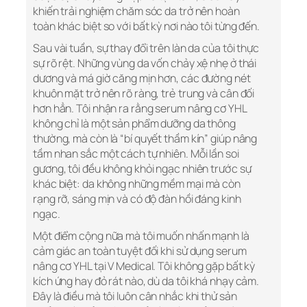
khiến trải nghiệm chăm sóc da trở nên hoàn
toàn khác biệt so với bất kỳ nơi nào tôi từng đến.
Sau vài tuần, sự thay đổi trên làn da của tôi thực
sự rõ rệt. Những vùng da vốn chảy xệ nhẹ ở thái
dương và má giờ căng mịn hơn, các đường nét
khuôn mặt trở nên rõ ràng, trẻ trung và cân đối
hơn hẳn. Tôi nhận ra rằng serum nâng cơ YHL
không chỉ là một sản phẩm dưỡng da thông
thường, mà còn là “bí quyết thầm kín” giúp nâng
tầm nhan sắc một cách tự nhiên. Mỗi lần soi
gương, tôi đều không khỏi ngạc nhiên trước sự
khác biệt: da không những mềm mại mà còn
rạng rỡ, sáng mịn và có độ đàn hồi đáng kinh
ngạc.
Một điểm cộng nữa mà tôi muốn nhấn mạnh là
cảm giác an toàn tuyệt đối khi sử dụng serum
nâng cơ YHL tại V Medical. Tôi không gặp bất kỳ
kích ứng hay đỏ rát nào, dù da tôi khá nhạy cảm.
Đây là điều mà tôi luôn cân nhắc khi thử sản