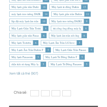
Máy lạnh giấu trần Daiki
18
Máy lạnh tủ đứng Daikin
15
máy lạnh treo tường DAIK
14
Máy lạnh giấu trần Daikin
11
lắp đặt máy lạnh âm trần
10
Máy lạnh treo tường DAIKI
9
Máy Lạnh Giấu Trần Toshi
8
thi công ống đồng máy lạ
8
Máy lạnh giấu trần Panas
6
Máy lạnh âm trần nối ống
6
Máy lạnh Toshiba
6
Máy Lạnh Âm Trần LG Inve
5
Máy Lạnh Âm Trần Daikin F
5
Máy Lạnh Giấu Trần Panaso
5
Máy lạnh Panasonic
5
Máy Lạnh Tủ Đứng Daikin F
5
diện tích sử dụng Máy lạ
5
Máy Lạnh Tủ Đứng Panason
5
Xem tất cả thẻ (907)
Chia sẻ: