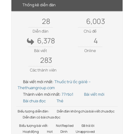
Thống kê diễn đàn
28
6,003
Diễn đàn
Chủ đề
6,378
4
Bài viết
Online
283
Các thành viên
Bài viết mới nhất:
Thuốc trừ ốc giá lẻ –
Thethuangroup.com
Thành viên mới nhất:
77rtio1
Bài viết mới
Bài chưa đọc
Thẻ
Biểu tượng diễn đàn:
Diễn đàn không chứa bài viết chưa đọc
Diễn đàn có bài chưa đọc
Biểu tượng bài viết:
Not Replied
Đã trả lời
Hoạt động
Hot
Dính
Unapproved