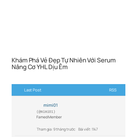
Khám Phá Vẻ Đẹp Tự Nhiên Với Serum
Nâng Cơ YHL Dịu Êm
Last Post
RSS
mimi01
(@mimi01)
Famed Member
Tham gia: 9 tháng trước
Bài viết: 1147