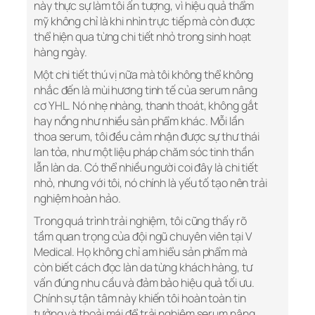
này thực sự làm tôi ấn tượng, vì hiệu quả thẩm
mỹ không chỉ là khi nhìn trực tiếp mà còn được
thể hiện qua từng chi tiết nhỏ trong sinh hoạt
hàng ngày.
Một chi tiết thú vị nữa mà tôi không thể không
nhắc đến là mùi hương tinh tế của serum nâng
cơ YHL. Nó nhẹ nhàng, thanh thoát, không gắt
hay nồng như nhiều sản phẩm khác. Mỗi lần
thoa serum, tôi đều cảm nhận được sự thư thái
lan tỏa, như một liệu pháp chăm sóc tinh thần
lẫn làn da. Có thể nhiều người coi đây là chi tiết
nhỏ, nhưng với tôi, nó chính là yếu tố tạo nên trải
nghiệm hoàn hảo.
Trong quá trình trải nghiệm, tôi cũng thấy rõ
tầm quan trọng của đội ngũ chuyên viên tại V
Medical. Họ không chỉ am hiểu sản phẩm mà
còn biết cách đọc làn da từng khách hàng, tư
vấn đúng nhu cầu và đảm bảo hiệu quả tối ưu.
Chính sự tận tâm này khiến tôi hoàn toàn tin
tưởng và thoải mái để trải nghiệm serum nâng