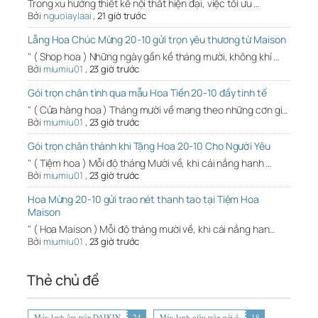
Trong xu hướng thiết kế nội thất hiện đại, việc tối ưu …
Bởi
nguoiaylaai
,
21 giờ trước
Lẵng Hoa Chúc Mừng 20-10 gửi trọn yêu thương từ Maison
" ( Shop hoa ) Những ngày gần kề tháng mười, không khí …
Bởi
miumiu01
,
23 giờ trước
Gói trọn chân tình qua mẫu Hoa Tiền 20-10 đầy tinh tế
" ( Cửa hàng hoa ) Tháng mười về mang theo những cơn gi…
Bởi
miumiu01
,
23 giờ trước
Gói trọn chân thành khi Tặng Hoa 20-10 Cho Người Yêu
" ( Tiệm hoa ) Mỗi độ tháng Mười về, khi cái nắng hanh …
Bởi
miumiu01
,
23 giờ trước
Hoa Mừng 20-10 gửi trao nét thanh tao tại Tiệm Hoa
Maison
" ( Hoa Maison ) Mỗi độ tháng mười về, khi cái nắng han…
Bởi
miumiu01
,
23 giờ trước
Thẻ chủ đề
Máy lạnh âm trần DAIKIN
24
Máy lạnh giấu trần nối ố
18