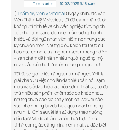
10/02/2026 5:18 sáng
Topic starter
(
Thẩm mỹ viện V Medical
) Ngay khi bước vào
Viện Thẩm Mỹ V Medical, tôi đã cảm nhận được
không khí tinh tế và chuyên nghiệp từ từng chi
tiết nhỏ: ánh sáng dịu nhẹ, mùi hương thanh
khiết, và đội ngũ nhân viên niềm nở nhưng cực
kỳ chuyên môn. Nhưng điều khiến tôi thực sự
háo hức chính là trải nghiệm serum nâng cơ YHL
– sản phẩm đã khiến nhiều người ngưỡng mộ
nhan sắc của họ tự nhiên nhưng rạng rỡ hơn.
Tôi được giới thiệu rằng serum nâng cơ YHL là
giải pháp ưu việt cho làn da thiếu đàn hồi, sạm
màu và có dấu hiệu lão hóa sớm. Thật sự, tôi đã
thử nhiều sản phẩm chăm sóc da khác nhau,
nhưng chưa bao giờ thấy một loại serum nào
vừa nhẹ nhàng lại vừa hiệu quả nhanh chóng
như YHL. Chỉ sau vài lần sử dụng theo hướng
dẫn tại V Medical, làn da tôi như được “thức
tỉnh”: cảm giác căng mịn, mềm mại, và đặc biệt