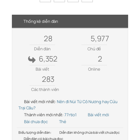
Thống kê diễn đàn
28
5,977
Diễn đàn
Chủ đề
6,352
2
Bài viết
Online
283
Các thành viên
Bài viết mới nhất:
Nên đi Núi Tứ Cô Nương hay Cửu
Trại Câu?
Thành viên mới nhất:
77rtio1
Bài viết mới
Bài chưa đọc
Thẻ
Biểu tượng diễn đàn:
Diễn đàn không chứa bài viết chưa đọc
Diễn đàn có bài chưa đọc