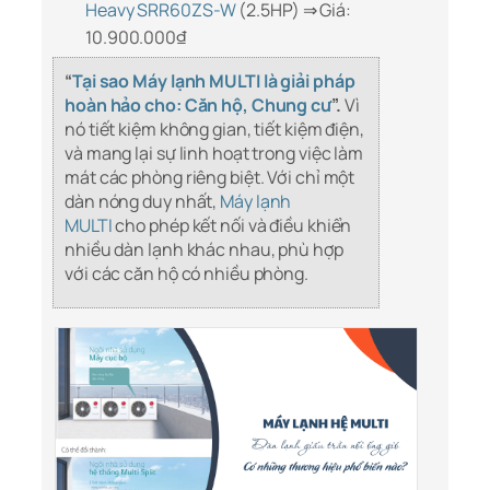
Heavy SRR60ZS-W
(2.5HP) ⇒ Giá:
10.900.000
₫
“
Tại sao Máy lạnh MULTI là giải pháp
hoàn hảo cho: Căn hộ, Chung cư
”.
Vì
nó tiết kiệm không gian, tiết kiệm điện,
và mang lại sự linh hoạt trong việc làm
mát các phòng riêng biệt. Với chỉ một
dàn nóng duy nhất,
Máy lạnh
MULTI
cho phép kết nối và điều khiển
nhiều dàn lạnh khác nhau, phù hợp
với các căn hộ có nhiều phòng.