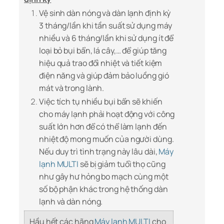
Vệ sinh dàn nóng và dàn lạnh định kỳ
3 tháng/lần khi tần suất sử dụng máy
nhiều và 6 tháng/lần khi sử dụng ít để
loại bỏ bụi bẩn, lá cây,… để giúp tăng
hiệu quả trao đổi nhiệt và tiết kiệm
điện năng và giúp đảm bảo luồng gió
mát và trong lành.
Việc tích tụ nhiều bụi bẩn sẽ khiến
cho máy lạnh phải hoạt động với công
suất lớn hơn để có thể làm lạnh đến
nhiệt độ mong muốn của người dùng.
Nếu duy trì tình trạng này lâu dài,
Máy
lạnh MULTI
sẽ bị giảm tuổi thọ cũng
như gây hư hỏng bo mạch cùng một
số bộ phận khác trong hệ thống dàn
lạnh và dàn nóng.
Hầu hết các hãng
Máy lạnh MULTI
cho