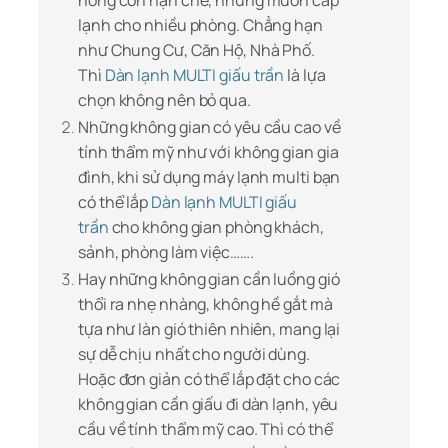
nóng còn hạn chế, nhưng muốn cấp
lạnh cho nhiều phòng. Chẳng hạn
như Chung Cư, Căn Hộ, Nhà Phố.
Thì
Dàn lạnh MULTI giấu trần
là lựa
chọn không nên bỏ qua.
Những không gian có yêu cầu cao về
tính thẩm mỹ như với không gian gia
đình, khi sử dụng máy lạnh multi bạn
có thể lắp
Dàn lạnh MULTI giấu
trần
cho không gian phòng khách,
sảnh, phòng làm việc…….
Hay những không gian cần luồng gió
thổi ra nhẹ nhàng, không hề gắt mà
tựa như làn gió thiên nhiên, mang lại
sự dễ chịu nhất cho người dùng.
Hoặc đơn giản có thể lắp đặt cho các
không gian cần giấu đi dàn lạnh, yêu
cầu về tính thẩm mỹ cao. Thì có thể