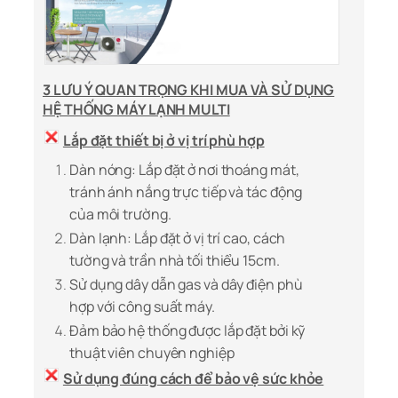
3 LƯU Ý QUAN TRỌNG KHI MUA VÀ SỬ DỤNG
HỆ THỐNG MÁY LẠNH MULTI
Lắp đặt thiết bị ở vị trí phù hợp
Dàn nóng: Lắp đặt ở nơi thoáng mát,
tránh ánh nắng trực tiếp và tác động
của môi trường.
Dàn lạnh: Lắp đặt ở vị trí cao, cách
tường và trần nhà tối thiểu 15cm.
Sử dụng dây dẫn gas và dây điện phù
hợp với công suất máy.
Đảm bảo hệ thống được lắp đặt bởi kỹ
thuật viên chuyên nghiệp
Sử dụng đúng cách để bảo vệ sức khỏe