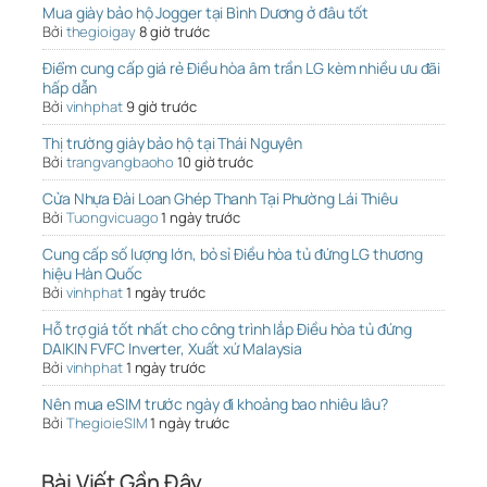
Mua giày bảo hộ Jogger tại Bình Dương ở đâu tốt
Bởi
thegioigay
8 giờ trước
Điểm cung cấp giá rẻ Điều hòa âm trần LG kèm nhiều ưu đãi
hấp dẫn
Bởi
vinhphat
9 giờ trước
Thị trường giày bảo hộ tại Thái Nguyên
Bởi
trangvangbaoho
10 giờ trước
Cửa Nhựa Đài Loan Ghép Thanh Tại Phường Lái Thiêu
Bởi
Tuongvicuago
1 ngày trước
Cung cấp số lượng lớn, bỏ sỉ Điều hòa tủ đứng LG thương
hiệu Hàn Quốc
Bởi
vinhphat
1 ngày trước
Hỗ trợ giá tốt nhất cho công trình lắp Điều hòa tủ đứng
DAIKIN FVFC Inverter, Xuất xứ Malaysia
Bởi
vinhphat
1 ngày trước
Nên mua eSIM trước ngày đi khoảng bao nhiêu lâu?
Bởi
ThegioieSIM
1 ngày trước
Bài Viết Gần Đây