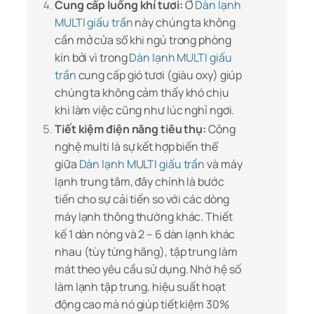
Cung cấp luồng khí tươi:
Ở
Dàn lạnh
MULTI giấu trần
này chúng ta không
cần mở cửa sổ khi ngủ trong phòng
kín bởi vì trong
Dàn lạnh MULTI giấu
trần
cung cấp gió tươi (giàu oxy) giúp
chúng ta không cảm thấy khó chịu
khi làm việc cũng như lúc nghỉ ngơi.
Tiết kiệm điện năng tiêu thụ:
Công
nghệ multi là sự kết hợp biến thể
giữa
Dàn lạnh MULTI giấu trần
và máy
lạnh trung tâm, đây chính là bước
tiến cho sự cải tiến so với các dòng
máy lạnh thông thường khác. Thiết
kế 1 dàn nóng và 2 – 6 dàn lạnh khác
nhau (tùy từng hãng), tập trung làm
mát theo yêu cầu sử dụng. Nhờ hệ số
làm lạnh tập trung, hiệu suất hoạt
động cao mà nó giúp tiết kiệm 30%