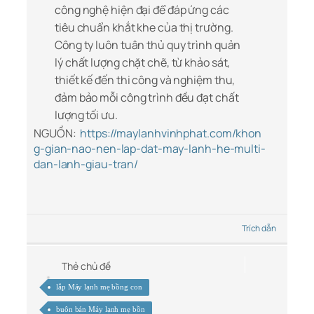
công nghệ hiện đại để đáp ứng các
tiêu chuẩn khắt khe của thị trường.
Công ty luôn tuân thủ quy trình quản
lý chất lượng chặt chẽ, từ khảo sát,
thiết kế đến thi công và nghiệm thu,
đảm bảo mỗi công trình đều đạt chất
lượng tối ưu.
NGUỒN:
https://maylanhvinhphat.com/khon
g-gian-nao-nen-lap-dat-may-lanh-he-multi-
dan-lanh-giau-tran/
Trích dẫn
Thẻ chủ đề
lắp Máy lạnh mẹ bồng con
buôn bán Máy lạnh mẹ bồn