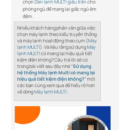
chọn
Dàn lạnh MULTI giấu trần
cho
phòng ngủ để mang lại giấc ngủ êm
đềm.
Nhiều khách hàng phân vân giữa việc
chọn máy lạnh theo kiểu truyền thống
và máy lạnh hoạt động theo cụm (
Máy
lạnh MULTI
). Và liệu rằng sử dụng
Máy
lạnh MULTI
có mang lại hiệu quả tiết
kiệm điện không? Câu trả lời sẽ có
trong bài viết sau đây nhé “
Sử dụng
hệ thống Máy lạnh Multi có mang lại
hiệu quả tiết kiệm điện không?
” mời
các bạn cùng xem qua để hiểu rõ hơn
về dòng
Máy lạnh MULTI
.