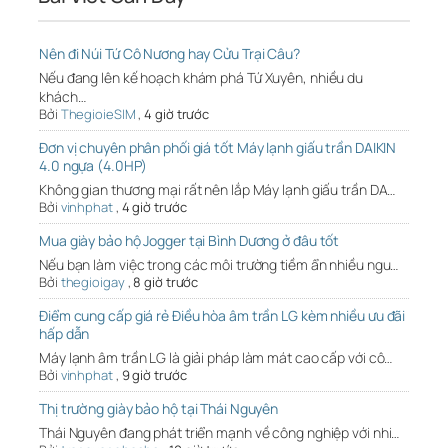
Nên đi Núi Tứ Cô Nương hay Cửu Trại Câu?
Nếu đang lên kế hoạch khám phá Tứ Xuyên, nhiều du
khách…
Bởi
ThegioieSIM
,
4 giờ trước
Đơn vị chuyên phân phối giá tốt Máy lạnh giấu trần DAIKIN
4.0 ngựa (4.0HP)
Không gian thương mại rất nên lắp Máy lạnh giấu trần DA…
Bởi
vinhphat
,
4 giờ trước
Mua giày bảo hộ Jogger tại Bình Dương ở đâu tốt
Nếu bạn làm việc trong các môi trường tiềm ẩn nhiều ngu…
Bởi
thegioigay
,
8 giờ trước
Điểm cung cấp giá rẻ Điều hòa âm trần LG kèm nhiều ưu đãi
hấp dẫn
Máy lạnh âm trần LG là giải pháp làm mát cao cấp với cô…
Bởi
vinhphat
,
9 giờ trước
Thị trường giày bảo hộ tại Thái Nguyên
Thái Nguyên đang phát triển mạnh về công nghiệp với nhi…