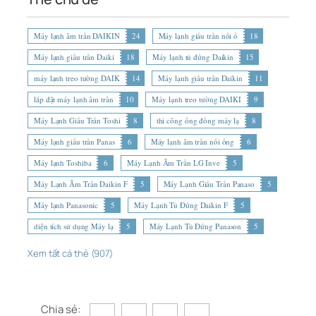
Máy lạnh âm trần DAIKIN
24
Máy lạnh giấu trần nối ố
18
Máy lạnh giấu trần Daiki
18
Máy lạnh tủ đứng Daikin
15
máy lạnh treo tường DAIK
14
Máy lạnh giấu trần Daikin
11
lắp đặt máy lạnh âm trần
10
Máy lạnh treo tường DAIKI
9
Máy Lạnh Giấu Trần Toshi
8
thi công ống đồng máy lạ
8
Máy lạnh giấu trần Panas
6
Máy lạnh âm trần nối ống
6
Máy lạnh Toshiba
6
Máy Lạnh Âm Trần LG Inve
5
Máy Lạnh Âm Trần Daikin F
5
Máy Lạnh Giấu Trần Panaso
5
Máy lạnh Panasonic
5
Máy Lạnh Tủ Đứng Daikin F
5
diện tích sử dụng Máy lạ
5
Máy Lạnh Tủ Đứng Panason
5
Xem tất cả thẻ (907)
Chia sẻ: