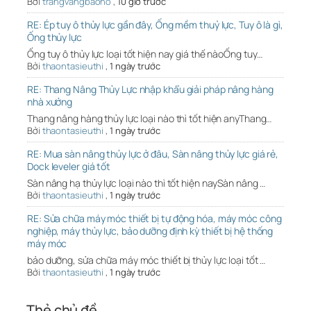
Bởi
trangvangbaoho
,
10 giờ trước
RE: Ép tuy ô thủy lực gần đây, Ống mềm thuỷ lực, Tuy ô là gì,
Ống thủy lực
Ống tuy ô thủy lực loại tốt hiện nay giá thế nàoỐng tuy…
Bởi
thaontasieuthi
,
1 ngày trước
RE: Thang Nâng Thủy Lực nhập khẩu giải pháp nâng hàng
nhà xưởng
Thang nâng hàng thủy lực loại nào thì tốt hiện anyThang…
Bởi
thaontasieuthi
,
1 ngày trước
RE: Mua sàn nâng thủy lực ở đâu, Sàn nâng thủy lực giá rẻ,
Dock leveler giá tốt
Sàn nâng hạ thủy lực loại nào thì tốt hiện naySàn nâng …
Bởi
thaontasieuthi
,
1 ngày trước
RE: Sửa chữa máy móc thiết bị tự động hóa, máy móc công
nghiệp, máy thủy lực, bảo dưỡng định kỳ thiết bị hệ thống
máy móc
bảo dưỡng, sửa chữa máy móc thiết bị thủy lực loại tốt …
Bởi
thaontasieuthi
,
1 ngày trước
Thẻ chủ đề