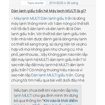
21/11/2025 4:26 sáng
Topic starter
Dàn lạnh giấu trần hệ Máy lạnh MULTI là gì?
–
Máy lạnh MULTI Dàn lạnh giấu trần
là dòng
máy lạnh thông minh với 1 dàn nóng có thể kết
nối tối đa 5 dàn lạnh và dàn lạnh đó là Dàn
lạnh giấu trần. Với thiết kế dàn lạnh giấu trên
trần nhà nên được đánh giá là dòng máy lạnh
có thiết kế sang trọng, sử dụng tiện lợi và phù
hợp với mọi không gian như chung cư, nhà
phố, penthouse,…Vậy Không gian nào nên lắp
đặt máy lạnh hệ MULTI dàn lạnh giấu trần? Vì
sao nên lắp đặt máy lạnh hệ MULTI dàn lạnh
giấu trần? Có những thương hiệu nào và vì
sao nên lắp
Dàn lạnh MULTI giấu trần
. Cùng
chúng tôi tìm hiểu qua bài viết dưới đây nhé.
Nếu bạn chưa biết khi nào nên lắp
Máy
lạnh MULTI
cho gia đình mình thì đừng
bỏ qua thông tin
“
Khi nào là thời điểm