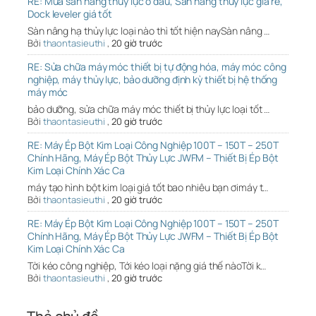
RE: Mua sàn nâng thủy lực ở đâu, Sàn nâng thủy lực giá rẻ,
Dock leveler giá tốt
Sàn nâng hạ thủy lực loại nào thì tốt hiện naySàn nâng …
Bởi
thaontasieuthi
,
20 giờ trước
RE: Sửa chữa máy móc thiết bị tự động hóa, máy móc công
nghiệp, máy thủy lực, bảo dưỡng định kỳ thiết bị hệ thống
máy móc
bảo dưỡng, sửa chữa máy móc thiết bị thủy lực loại tốt …
Bởi
thaontasieuthi
,
20 giờ trước
RE: Máy Ép Bột Kim Loại Công Nghiệp 100T – 150T – 250T
Chính Hãng, Máy Ép Bột Thủy Lực JWFM – Thiết Bị Ép Bột
Kim Loại Chính Xác Ca
máy tạo hình bột kim loại giá tốt bao nhiêu bạn ơimáy t…
Bởi
thaontasieuthi
,
20 giờ trước
RE: Máy Ép Bột Kim Loại Công Nghiệp 100T – 150T – 250T
Chính Hãng, Máy Ép Bột Thủy Lực JWFM – Thiết Bị Ép Bột
Kim Loại Chính Xác Ca
Tời kéo công nghiệp, Tới kéo loại nặng giá thế nàoTời k…
Bởi
thaontasieuthi
,
20 giờ trước