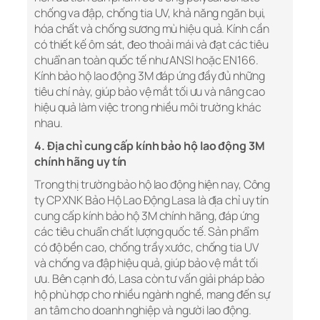
chống va đập, chống tia UV, khả năng ngăn bụi,
hóa chất và chống sương mù hiệu quả. Kính cần
có thiết kế ôm sát, đeo thoải mái và đạt các tiêu
chuẩn an toàn quốc tế như ANSI hoặc EN166.
Kính bảo hộ lao động 3M đáp ứng đầy đủ những
tiêu chí này, giúp bảo vệ mắt tối ưu và nâng cao
hiệu quả làm việc trong nhiều môi trường khác
nhau.
4. Địa chỉ cung cấp kính bảo hộ lao động 3M
chính hãng uy tín
Trong thị trường bảo hộ lao động hiện nay, Công
ty CP XNK Bảo Hộ Lao Động Lasa là địa chỉ uy tín
cung cấp kính bảo hộ 3M chính hãng, đáp ứng
các tiêu chuẩn chất lượng quốc tế. Sản phẩm
có độ bền cao, chống trầy xước, chống tia UV
và chống va đập hiệu quả, giúp bảo vệ mắt tối
ưu. Bên cạnh đó, Lasa còn tư vấn giải pháp bảo
hộ phù hợp cho nhiều ngành nghề, mang đến sự
an tâm cho doanh nghiệp và người lao động.