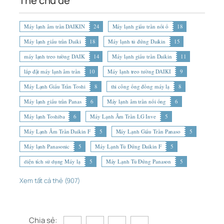
Thẻ chủ đề
Máy lạnh âm trần DAIKIN
24
Máy lạnh giấu trần nối ố
18
Máy lạnh giấu trần Daiki
18
Máy lạnh tủ đứng Daikin
15
máy lạnh treo tường DAIK
14
Máy lạnh giấu trần Daikin
11
lắp đặt máy lạnh âm trần
10
Máy lạnh treo tường DAIKI
9
Máy Lạnh Giấu Trần Toshi
8
thi công ống đồng máy lạ
8
Máy lạnh giấu trần Panas
6
Máy lạnh âm trần nối ống
6
Máy lạnh Toshiba
6
Máy Lạnh Âm Trần LG Inve
5
Máy Lạnh Âm Trần Daikin F
5
Máy Lạnh Giấu Trần Panaso
5
Máy lạnh Panasonic
5
Máy Lạnh Tủ Đứng Daikin F
5
diện tích sử dụng Máy lạ
5
Máy Lạnh Tủ Đứng Panason
5
Xem tất cả thẻ (907)
Chia sẻ: