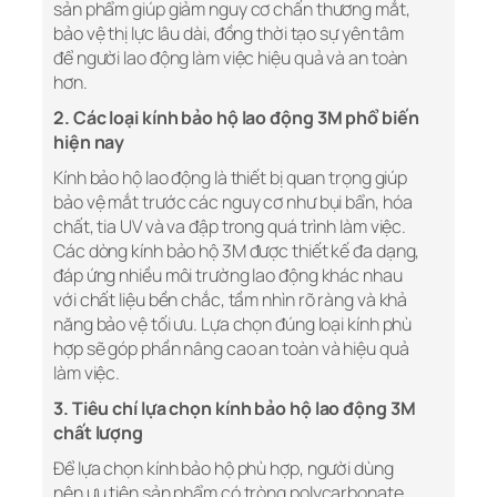
sản phẩm giúp giảm nguy cơ chấn thương mắt,
bảo vệ thị lực lâu dài, đồng thời tạo sự yên tâm
để người lao động làm việc hiệu quả và an toàn
hơn.
2. Các loại kính bảo hộ lao động 3M phổ biến
hiện nay
Kính bảo hộ lao động là thiết bị quan trọng giúp
bảo vệ mắt trước các nguy cơ như bụi bẩn, hóa
chất, tia UV và va đập trong quá trình làm việc.
Các dòng kính bảo hộ 3M được thiết kế đa dạng,
đáp ứng nhiều môi trường lao động khác nhau
với chất liệu bền chắc, tầm nhìn rõ ràng và khả
năng bảo vệ tối ưu. Lựa chọn đúng loại kính phù
hợp sẽ góp phần nâng cao an toàn và hiệu quả
làm việc.
3. Tiêu chí lựa chọn kính bảo hộ lao động 3M
chất lượng
Để lựa chọn kính bảo hộ phù hợp, người dùng
nên ưu tiên sản phẩm có tròng polycarbonate