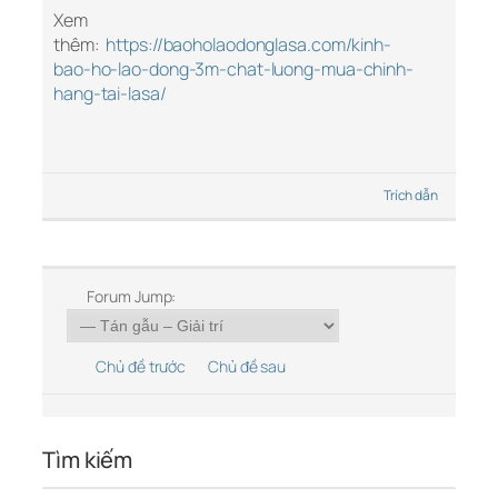
Xem
thêm:
https://baoholaodonglasa.com/kinh-
bao-ho-lao-dong-3m-chat-luong-mua-chinh-
hang-tai-lasa/
Trích dẫn
Forum Jump:
Chủ đề trước
Chủ đề sau
Tìm kiếm