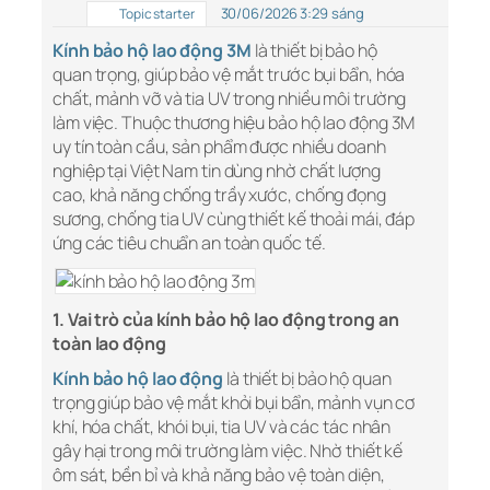
30/06/2026 3:29 sáng
Topic starter
Kính bảo hộ lao động 3M
là thiết bị bảo hộ
quan trọng, giúp bảo vệ mắt trước bụi bẩn, hóa
chất, mảnh vỡ và tia UV trong nhiều môi trường
làm việc. Thuộc thương hiệu bảo hộ lao động 3M
uy tín toàn cầu, sản phẩm được nhiều doanh
nghiệp tại Việt Nam tin dùng nhờ chất lượng
cao, khả năng chống trầy xước, chống đọng
sương, chống tia UV cùng thiết kế thoải mái, đáp
ứng các tiêu chuẩn an toàn quốc tế.
1. Vai trò của kính bảo hộ lao động trong an
toàn lao động
Kính bảo hộ lao động
là thiết bị bảo hộ quan
trọng giúp bảo vệ mắt khỏi bụi bẩn, mảnh vụn cơ
khí, hóa chất, khói bụi, tia UV và các tác nhân
gây hại trong môi trường làm việc. Nhờ thiết kế
ôm sát, bền bỉ và khả năng bảo vệ toàn diện,