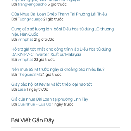
Bởi
trangvangbaoho
5 giờ trước
Cửa Nhựa Đài Loan Ghép Thanh Tại Phường Lái Thiêu
Bởi
Tuongvicuago
21 giờ trước
Cung cấp số lượng lớn, bỏ sỉ Điều hòa tủ đứng LG thương
hiệu Hàn Quốc
Bởi
vinhphat
21 giờ trước
Hỗ trợ giá tốt nhất cho công trình lắp Điều hòa tủ đứng
DAIKIN FVFC Inverter, Xuất xứ Malaysia
Bởi
vinhphat
23 giờ trước
Nên mua eSIM trước ngày đi khoảng bao nhiêu lâu?
Bởi
ThegioieSIM
24 giờ trước
Giày bảo hộ lót Kevlar và lót thép loại nào tốt
Bởi
Lasa
1 ngày trước
Giá cửa nhựa Đài Loan tại phường Linh Tây
Bởi
Cua Nhua – Cua Go
1 ngày trước
Bài Viết Gần Đây