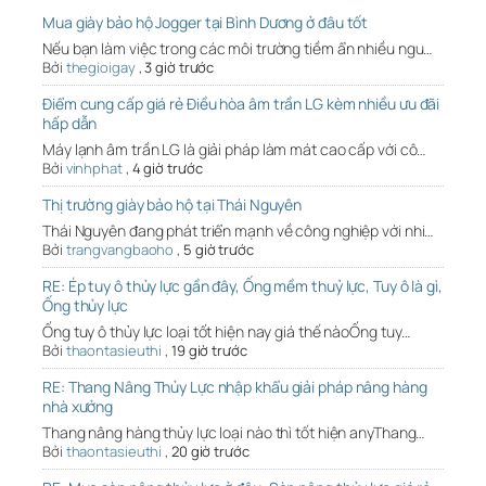
Mua giày bảo hộ Jogger tại Bình Dương ở đâu tốt
Nếu bạn làm việc trong các môi trường tiềm ẩn nhiều ngu…
Bởi
thegioigay
,
3 giờ trước
Điểm cung cấp giá rẻ Điều hòa âm trần LG kèm nhiều ưu đãi
hấp dẫn
Máy lạnh âm trần LG là giải pháp làm mát cao cấp với cô…
Bởi
vinhphat
,
4 giờ trước
Thị trường giày bảo hộ tại Thái Nguyên
Thái Nguyên đang phát triển mạnh về công nghiệp với nhi…
Bởi
trangvangbaoho
,
5 giờ trước
RE: Ép tuy ô thủy lực gần đây, Ống mềm thuỷ lực, Tuy ô là gì,
Ống thủy lực
Ống tuy ô thủy lực loại tốt hiện nay giá thế nàoỐng tuy…
Bởi
thaontasieuthi
,
19 giờ trước
RE: Thang Nâng Thủy Lực nhập khẩu giải pháp nâng hàng
nhà xưởng
Thang nâng hàng thủy lực loại nào thì tốt hiện anyThang…
Bởi
thaontasieuthi
,
20 giờ trước