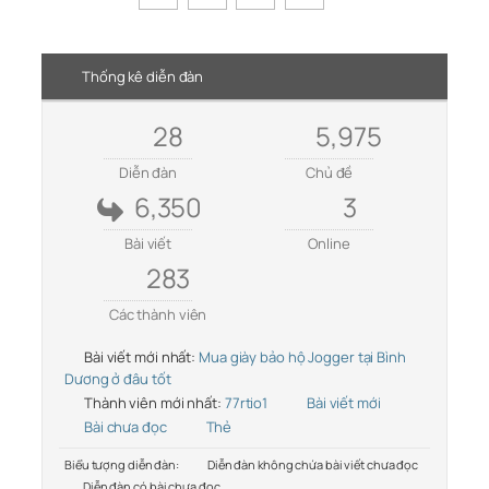
Thống kê diễn đàn
28
5,975
Diễn đàn
Chủ đề
6,350
3
Bài viết
Online
283
Các thành viên
Bài viết mới nhất:
Mua giày bảo hộ Jogger tại Bình
Dương ở đâu tốt
Thành viên mới nhất:
77rtio1
Bài viết mới
Bài chưa đọc
Thẻ
Biểu tượng diễn đàn:
Diễn đàn không chứa bài viết chưa đọc
Diễn đàn có bài chưa đọc