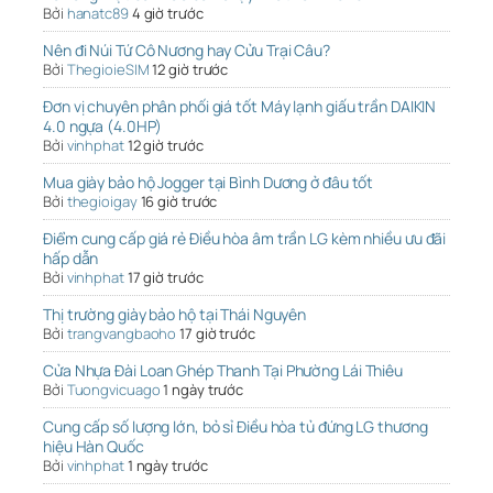
Bởi
hanatc89
4 giờ trước
Nên đi Núi Tứ Cô Nương hay Cửu Trại Câu?
Bởi
ThegioieSIM
12 giờ trước
Đơn vị chuyên phân phối giá tốt Máy lạnh giấu trần DAIKIN
4.0 ngựa (4.0HP)
Bởi
vinhphat
12 giờ trước
Mua giày bảo hộ Jogger tại Bình Dương ở đâu tốt
Bởi
thegioigay
16 giờ trước
Điểm cung cấp giá rẻ Điều hòa âm trần LG kèm nhiều ưu đãi
hấp dẫn
Bởi
vinhphat
17 giờ trước
Thị trường giày bảo hộ tại Thái Nguyên
Bởi
trangvangbaoho
17 giờ trước
Cửa Nhựa Đài Loan Ghép Thanh Tại Phường Lái Thiêu
Bởi
Tuongvicuago
1 ngày trước
Cung cấp số lượng lớn, bỏ sỉ Điều hòa tủ đứng LG thương
hiệu Hàn Quốc
Bởi
vinhphat
1 ngày trước