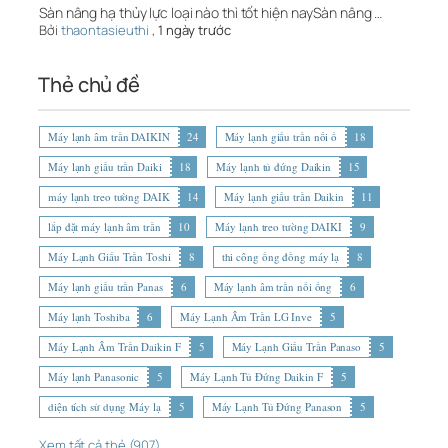
Sàn nâng hạ thủy lực loại nào thì tốt hiện naySàn nâng …
Bởi
thaontasieuthi
,
1 ngày trước
Thẻ chủ đề
Máy lạnh âm trần DAIKIN
24
Máy lạnh giấu trần nối ố
18
Máy lạnh giấu trần Daiki
18
Máy lạnh tủ đứng Daikin
15
máy lạnh treo tường DAIK
14
Máy lạnh giấu trần Daikin
11
lắp đặt máy lạnh âm trần
10
Máy lạnh treo tường DAIKI
9
Máy Lạnh Giấu Trần Toshi
8
thi công ống đồng máy lạ
8
Máy lạnh giấu trần Panas
6
Máy lạnh âm trần nối ống
6
Máy lạnh Toshiba
6
Máy Lạnh Âm Trần LG Inve
5
Máy Lạnh Âm Trần Daikin F
5
Máy Lạnh Giấu Trần Panaso
5
Máy lạnh Panasonic
5
Máy Lạnh Tủ Đứng Daikin F
5
diện tích sử dụng Máy lạ
5
Máy Lạnh Tủ Đứng Panason
5
Xem tất cả thẻ (907)