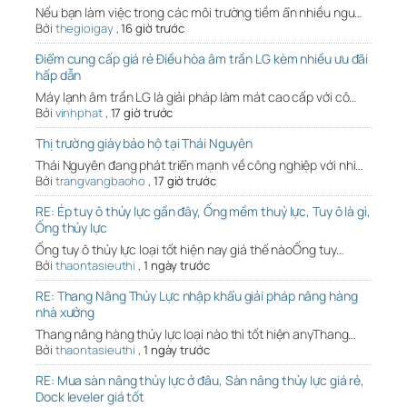
Nếu bạn làm việc trong các môi trường tiềm ẩn nhiều ngu…
Bởi
thegioigay
,
16 giờ trước
Điểm cung cấp giá rẻ Điều hòa âm trần LG kèm nhiều ưu đãi
hấp dẫn
Máy lạnh âm trần LG là giải pháp làm mát cao cấp với cô…
Bởi
vinhphat
,
17 giờ trước
Thị trường giày bảo hộ tại Thái Nguyên
Thái Nguyên đang phát triển mạnh về công nghiệp với nhi…
Bởi
trangvangbaoho
,
17 giờ trước
RE: Ép tuy ô thủy lực gần đây, Ống mềm thuỷ lực, Tuy ô là gì,
Ống thủy lực
Ống tuy ô thủy lực loại tốt hiện nay giá thế nàoỐng tuy…
Bởi
thaontasieuthi
,
1 ngày trước
RE: Thang Nâng Thủy Lực nhập khẩu giải pháp nâng hàng
nhà xưởng
Thang nâng hàng thủy lực loại nào thì tốt hiện anyThang…
Bởi
thaontasieuthi
,
1 ngày trước
RE: Mua sàn nâng thủy lực ở đâu, Sàn nâng thủy lực giá rẻ,
Dock leveler giá tốt