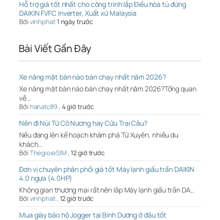
Hỗ trợ giá tốt nhất cho công trình lắp Điều hòa tủ đứng
DAIKIN FVFC Inverter, Xuất xứ Malaysia
Bởi
vinhphat
1 ngày trước
Bài Viết Gần Đây
Xe nâng mặt bàn nào bán chạy nhất năm 2026?
Xe nâng mặt bàn nào bán chạy nhất năm 2026?Tổng quan
về…
Bởi
hanatc89
,
4 giờ trước
Nên đi Núi Tứ Cô Nương hay Cửu Trại Câu?
Nếu đang lên kế hoạch khám phá Tứ Xuyên, nhiều du
khách…
Bởi
ThegioieSIM
,
12 giờ trước
Đơn vị chuyên phân phối giá tốt Máy lạnh giấu trần DAIKIN
4.0 ngựa (4.0HP)
Không gian thương mại rất nên lắp Máy lạnh giấu trần DA…
Bởi
vinhphat
,
12 giờ trước
Mua giày bảo hộ Jogger tại Bình Dương ở đâu tốt