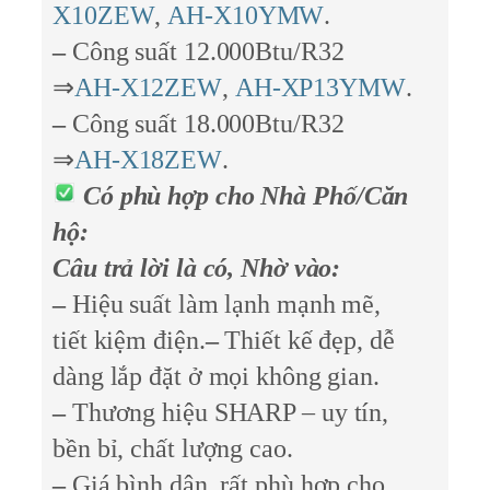
X10ZEW
,
AH-X10YMW
.
–
Công suất 12.000Btu/R32
⇒
AH-X12ZEW
,
AH-XP13YMW
.
–
Công suất 18.000Btu/R32
⇒
AH-X18ZEW
.
Có phù hợp cho Nhà Phố/Căn
hộ:
Câu trả lời là có, Nhờ vào:
–
Hiệu suất làm lạnh mạnh mẽ,
tiết kiệm điện.
–
Thiết kế đẹp, dễ
dàng lắp đặt ở mọi không gian.
–
Thương hiệu SHARP – uy tín,
bền bỉ, chất lượng cao.
–
Giá bình dân, rất phù hợp cho