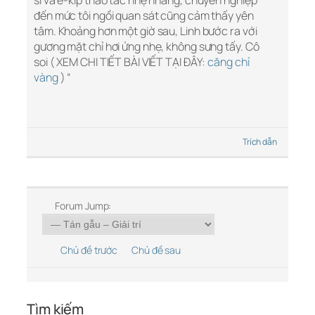
sĩ và ê-kíp thao tác nhẹ nhàng, chuyên nghiệp
đến mức tôi ngồi quan sát cũng cảm thấy yên
tâm. Khoảng hơn một giờ sau, Linh bước ra với
gương mặt chỉ hơi ửng nhẹ, không sưng tấy. Cô
soi ( XEM CHI TIẾT BÀI VIẾT TẠI ĐÂY:
căng chỉ
vàng
) “
Trích dẫn
Forum Jump:
Chủ đề trước
Chủ đề sau
Tìm kiếm