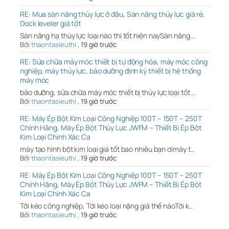
RE: Mua sàn nâng thủy lực ở đâu, Sàn nâng thủy lực giá rẻ,
Dock leveler giá tốt
Sàn nâng hạ thủy lực loại nào thì tốt hiện naySàn nâng …
Bởi
thaontasieuthi
,
19 giờ trước
RE: Sửa chữa máy móc thiết bị tự động hóa, máy móc công
nghiệp, máy thủy lực, bảo dưỡng định kỳ thiết bị hệ thống
máy móc
bảo dưỡng, sửa chữa máy móc thiết bị thủy lực loại tốt …
Bởi
thaontasieuthi
,
19 giờ trước
RE: Máy Ép Bột Kim Loại Công Nghiệp 100T – 150T – 250T
Chính Hãng, Máy Ép Bột Thủy Lực JWFM – Thiết Bị Ép Bột
Kim Loại Chính Xác Ca
máy tạo hình bột kim loại giá tốt bao nhiêu bạn ơimáy t…
Bởi
thaontasieuthi
,
19 giờ trước
RE: Máy Ép Bột Kim Loại Công Nghiệp 100T – 150T – 250T
Chính Hãng, Máy Ép Bột Thủy Lực JWFM – Thiết Bị Ép Bột
Kim Loại Chính Xác Ca
Tời kéo công nghiệp, Tới kéo loại nặng giá thế nàoTời k…
Bởi
thaontasieuthi
,
19 giờ trước