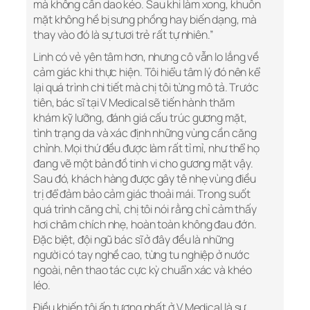
mà không cần dao kéo. Sau khi làm xong, khuôn
mặt không hề bị sưng phồng hay biến dạng, mà
thay vào đó là sự tươi trẻ rất tự nhiên.”
Linh có vẻ yên tâm hơn, nhưng cô vẫn lo lắng về
cảm giác khi thực hiện. Tôi hiểu tâm lý đó nên kể
lại quá trình chi tiết mà chị tôi từng mô tả. Trước
tiên, bác sĩ tại V Medical sẽ tiến hành thăm
khám kỹ lưỡng, đánh giá cấu trúc gương mặt,
tình trạng da và xác định những vùng cần căng
chỉnh. Mọi thứ đều được làm rất tỉ mỉ, như thể họ
đang vẽ một bản đồ tinh vi cho gương mặt vậy.
Sau đó, khách hàng được gây tê nhẹ vùng điều
trị để đảm bảo cảm giác thoải mái. Trong suốt
quá trình căng chỉ, chị tôi nói rằng chỉ cảm thấy
hơi châm chích nhẹ, hoàn toàn không đau đớn.
Đặc biệt, đội ngũ bác sĩ ở đây đều là những
người có tay nghề cao, từng tu nghiệp ở nước
ngoài, nên thao tác cực kỳ chuẩn xác và khéo
léo.
Điều khiến tôi ấn tượng nhất ở V Medical là sự