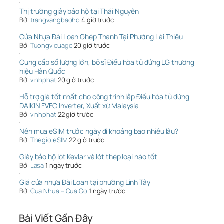
Thị trường giày bảo hộ tại Thái Nguyên
Bởi
trangvangbaoho
4 giờ trước
Cửa Nhựa Đài Loan Ghép Thanh Tại Phường Lái Thiêu
Bởi
Tuongvicuago
20 giờ trước
Cung cấp số lượng lớn, bỏ sỉ Điều hòa tủ đứng LG thương
hiệu Hàn Quốc
Bởi
vinhphat
20 giờ trước
Hỗ trợ giá tốt nhất cho công trình lắp Điều hòa tủ đứng
DAIKIN FVFC Inverter, Xuất xứ Malaysia
Bởi
vinhphat
22 giờ trước
Nên mua eSIM trước ngày đi khoảng bao nhiêu lâu?
Bởi
ThegioieSIM
22 giờ trước
Giày bảo hộ lót Kevlar và lót thép loại nào tốt
Bởi
Lasa
1 ngày trước
Giá cửa nhựa Đài Loan tại phường Linh Tây
Bởi
Cua Nhua – Cua Go
1 ngày trước
Bài Viết Gần Đây