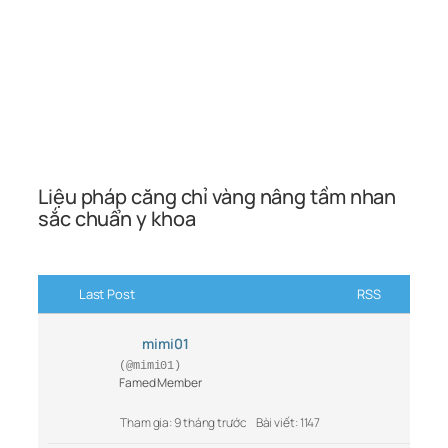
Liệu pháp căng chỉ vàng nâng tầm nhan
sắc chuẩn y khoa
Last Post
RSS
mimi01
(@mimi01)
Famed Member
Tham gia: 9 tháng trước
Bài viết: 1147