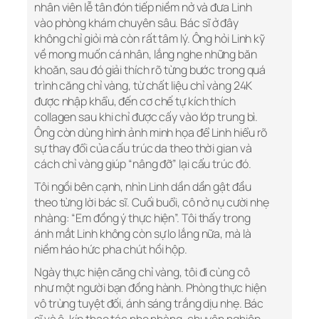
nhân viên lễ tân đón tiếp niềm nở và đưa Linh
vào phòng khám chuyên sâu. Bác sĩ ở đây
không chỉ giỏi mà còn rất tâm lý. Ông hỏi Linh kỹ
về mong muốn cá nhân, lắng nghe những băn
khoăn, sau đó giải thích rõ từng bước trong quá
trình căng chỉ vàng, từ chất liệu chỉ vàng 24K
được nhập khẩu, đến cơ chế tự kích thích
collagen sau khi chỉ được cấy vào lớp trung bì.
Ông còn dùng hình ảnh minh họa để Linh hiểu rõ
sự thay đổi của cấu trúc da theo thời gian và
cách chỉ vàng giúp “nâng đỡ” lại cấu trúc đó.
Tôi ngồi bên cạnh, nhìn Linh dần dần gật đầu
theo từng lời bác sĩ. Cuối buổi, cô nở nụ cười nhẹ
nhàng: “Em đồng ý thực hiện”. Tôi thấy trong
ánh mắt Linh không còn sự lo lắng nữa, mà là
niềm háo hức pha chút hồi hộp.
Ngày thực hiện căng chỉ vàng, tôi đi cùng cô
như một người bạn đồng hành. Phòng thực hiện
vô trùng tuyệt đối, ánh sáng trắng dịu nhẹ. Bác