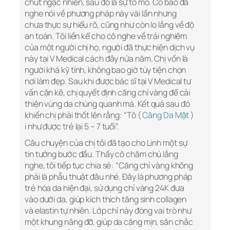
chút ngạc nhiên, sau đó là sự tò mò. Cô bảo đã
nghe nói về phương pháp này vài lần nhưng
chưa thực sự hiểu rõ, cũng như còn lo lắng về độ
an toàn. Tôi liền kể cho cô nghe về trải nghiệm
của một người chị họ, người đã thực hiện dịch vụ
này tại V Medical cách đây nửa năm. Chị vốn là
người khá kỹ tính, không bao giờ tùy tiện chọn
nơi làm đẹp. Sau khi được bác sĩ tại V Medical tư
vấn cặn kẽ, chị quyết định căng chỉ vàng để cải
thiện vùng da chùng quanh má. Kết quả sau đó
khiến chị phải thốt lên rằng: “Tô (
Căng Da Mặt
)
i như được trẻ lại 5 – 7 tuổi”.
Câu chuyện của chị tôi đã tạo cho Linh một sự
tin tưởng bước đầu. Thấy cô chăm chú lắng
nghe, tôi tiếp tục chia sẻ: “Căng chỉ vàng không
phải là phẫu thuật đâu nhé. Đây là phương pháp
trẻ hóa da hiện đại, sử dụng chỉ vàng 24K đưa
vào dưới da, giúp kích thích tăng sinh collagen
và elastin tự nhiên. Lớp chỉ này đóng vai trò như
một khung nâng đỡ, giúp da căng mịn, săn chắc