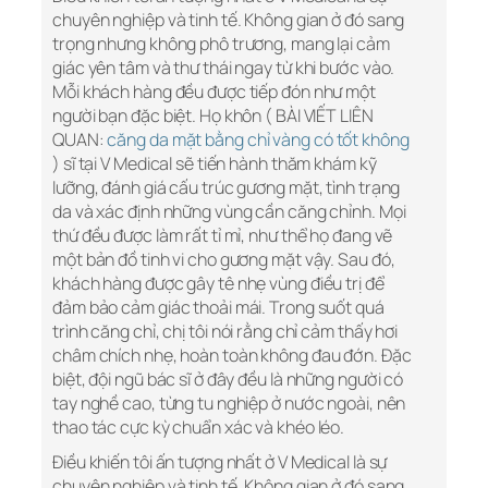
chuyên nghiệp và tinh tế. Không gian ở đó sang
trọng nhưng không phô trương, mang lại cảm
giác yên tâm và thư thái ngay từ khi bước vào.
Mỗi khách hàng đều được tiếp đón như một
người bạn đặc biệt. Họ khôn ( BÀI VIẾT LIÊN
QUAN:
căng da mặt bằng chỉ vàng có tốt không
) sĩ tại V Medical sẽ tiến hành thăm khám kỹ
lưỡng, đánh giá cấu trúc gương mặt, tình trạng
da và xác định những vùng cần căng chỉnh. Mọi
thứ đều được làm rất tỉ mỉ, như thể họ đang vẽ
một bản đồ tinh vi cho gương mặt vậy. Sau đó,
khách hàng được gây tê nhẹ vùng điều trị để
đảm bảo cảm giác thoải mái. Trong suốt quá
trình căng chỉ, chị tôi nói rằng chỉ cảm thấy hơi
châm chích nhẹ, hoàn toàn không đau đớn. Đặc
biệt, đội ngũ bác sĩ ở đây đều là những người có
tay nghề cao, từng tu nghiệp ở nước ngoài, nên
thao tác cực kỳ chuẩn xác và khéo léo.
Điều khiến tôi ấn tượng nhất ở V Medical là sự
chuyên nghiệp và tinh tế. Không gian ở đó sang