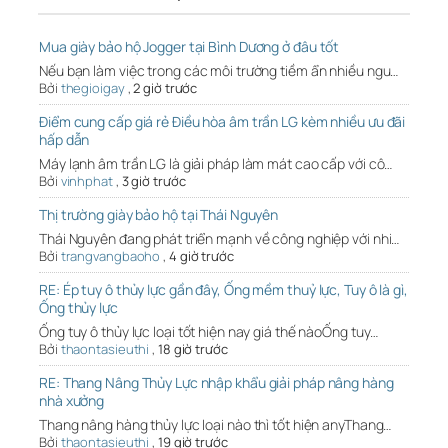
Mua giày bảo hộ Jogger tại Bình Dương ở đâu tốt
Nếu bạn làm việc trong các môi trường tiềm ẩn nhiều ngu…
Bởi
thegioigay
,
2 giờ trước
Điểm cung cấp giá rẻ Điều hòa âm trần LG kèm nhiều ưu đãi
hấp dẫn
Máy lạnh âm trần LG là giải pháp làm mát cao cấp với cô…
Bởi
vinhphat
,
3 giờ trước
Thị trường giày bảo hộ tại Thái Nguyên
Thái Nguyên đang phát triển mạnh về công nghiệp với nhi…
Bởi
trangvangbaoho
,
4 giờ trước
RE: Ép tuy ô thủy lực gần đây, Ống mềm thuỷ lực, Tuy ô là gì,
Ống thủy lực
Ống tuy ô thủy lực loại tốt hiện nay giá thế nàoỐng tuy…
Bởi
thaontasieuthi
,
18 giờ trước
RE: Thang Nâng Thủy Lực nhập khẩu giải pháp nâng hàng
nhà xưởng
Thang nâng hàng thủy lực loại nào thì tốt hiện anyThang…
Bởi
thaontasieuthi
,
19 giờ trước