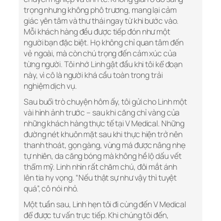
trọng nhưng không phô trương, mang lại cảm
giác yên tâm và thư thái ngay từ khi bước vào.
Mỗi khách hàng đều được tiếp đón như một
người bạn đặc biệt. Họ không chỉ quan tâm đến
vẻ ngoài, mà còn chú trọng đến cảm xúc của
từng người. Tôi nhớ Linh gật đầu khi tôi kể đoạn
này, vì cô là người khá cầu toàn trong trải
nghiệm dịch vụ.
Sau buổi trò chuyện hôm ấy, tôi gửi cho Linh một
vài hình ảnh trước – sau khi căng chỉ vàng của
những khách hàng thực tế tại V Medical. Những
đường nét khuôn mặt sau khi thực hiện trở nên
thanh thoát, gọn gàng, vùng má được nâng nhẹ
tự nhiên, da căng bóng mà không hề lộ dấu vết
thẩm mỹ. Linh nhìn rất chăm chú, đôi mắt ánh
lên tia hy vọng. “Nếu thật sự như vậy thì tuyệt
quá”, cô nói nhỏ.
Một tuần sau, Linh hẹn tôi đi cùng đến V Medical
để được tư vấn trực tiếp. Khi chúng tôi đến,