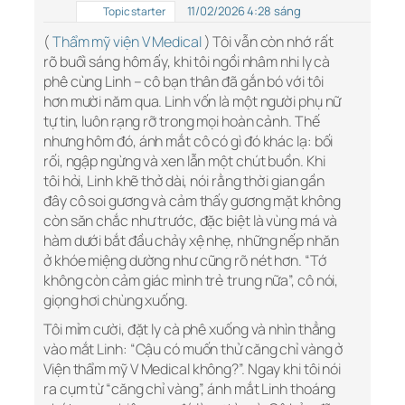
11/02/2026 4:28 sáng
Topic starter
(
Thẩm mỹ viện V Medical
) Tôi vẫn còn nhớ rất
rõ buổi sáng hôm ấy, khi tôi ngồi nhâm nhi ly cà
phê cùng Linh – cô bạn thân đã gắn bó với tôi
hơn mười năm qua. Linh vốn là một người phụ nữ
tự tin, luôn rạng rỡ trong mọi hoàn cảnh. Thế
nhưng hôm đó, ánh mắt cô có gì đó khác lạ: bối
rối, ngập ngừng và xen lẫn một chút buồn. Khi
tôi hỏi, Linh khẽ thở dài, nói rằng thời gian gần
đây cô soi gương và cảm thấy gương mặt không
còn săn chắc như trước, đặc biệt là vùng má và
hàm dưới bắt đầu chảy xệ nhẹ, những nếp nhăn
ở khóe miệng dường như cũng rõ nét hơn. “Tớ
không còn cảm giác mình trẻ trung nữa”, cô nói,
giọng hơi chùng xuống.
Tôi mỉm cười, đặt ly cà phê xuống và nhìn thẳng
vào mắt Linh: “Cậu có muốn thử căng chỉ vàng ở
Viện thẩm mỹ V Medical không?”. Ngay khi tôi nói
ra cụm từ “căng chỉ vàng”, ánh mắt Linh thoáng