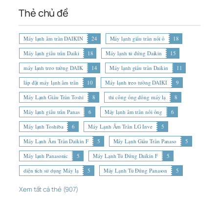
Thẻ chủ đề
Máy lạnh âm trần DAIKIN
24
Máy lạnh giấu trần nối ố
18
Máy lạnh giấu trần Daiki
18
Máy lạnh tủ đứng Daikin
15
máy lạnh treo tường DAIK
14
Máy lạnh giấu trần Daikin
11
lắp đặt máy lạnh âm trần
10
Máy lạnh treo tường DAIKI
9
Máy Lạnh Giấu Trần Toshi
8
thi công ống đồng máy lạ
8
Máy lạnh giấu trần Panas
6
Máy lạnh âm trần nối ống
6
Máy lạnh Toshiba
6
Máy Lạnh Âm Trần LG Inve
5
Máy Lạnh Âm Trần Daikin F
5
Máy Lạnh Giấu Trần Panaso
5
Máy lạnh Panasonic
5
Máy Lạnh Tủ Đứng Daikin F
5
diện tích sử dụng Máy lạ
5
Máy Lạnh Tủ Đứng Panason
5
Xem tất cả thẻ (907)