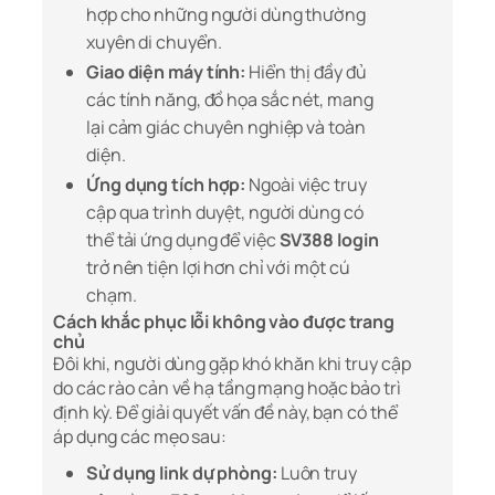
hợp cho những người dùng thường
xuyên di chuyển.
Giao diện máy tính:
Hiển thị đầy đủ
các tính năng, đồ họa sắc nét, mang
lại cảm giác chuyên nghiệp và toàn
diện.
Ứng dụng tích hợp:
Ngoài việc truy
cập qua trình duyệt, người dùng có
thể tải ứng dụng để việc
SV388 login
trở nên tiện lợi hơn chỉ với một cú
chạm.
Cách khắc phục lỗi không vào được trang
chủ
Đôi khi, người dùng gặp khó khăn khi truy cập
do các rào cản về hạ tầng mạng hoặc bảo trì
định kỳ. Để giải quyết vấn đề này, bạn có thể
áp dụng các mẹo sau:
Sử dụng link dự phòng:
Luôn truy