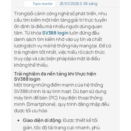
25/01/2026 5:38 sáng
Topic starter
Trong bối cảnh công nghệ số phát triển, nhu
cầu tìm kiếm một nền tảng giải trí trực tuyến
ổn định là điều mà nhiều người dùng quan
tâm. Từ khóa
SV388 login
luôn đứng đầu
danh sách tìm kiếm nhờ vào uy tín và chất
lượng dịch vụ mà hệ thống này mang lại. Để có
trải nghiệm tốt nhất, việc hiểu rõ cách thức
truy cập và các biện pháp bảo mật là điều
không thể thiếu.
Trải nghiệm đa nền tảng khi thực hiện
SV388 login
Một trong những điểm mạnh của hệ thống
SV388 chính là sự linh hoạt. Dù bạn sử dụng
máy tính để bàn (PC) hay điện thoại thông
minh (Smartphone), quy trình đăng nhập đều
được tối ưu hóa:
Giao diện di động:
Được thiết kế tối
giản, tốc độ tải trang cực nhanh, phù