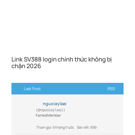
Link SV388 login chính thức không bị
chặn 2026
Last Post
RSS
nguoiaylaai
(@nguoiaylaai)
Famed Member
Tham gia: 9 tháng trước
Bài viết: 899