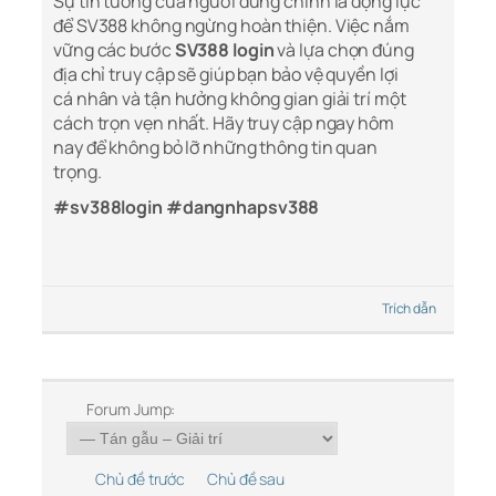
Sự tin tưởng của người dùng chính là động lực
để SV388 không ngừng hoàn thiện. Việc nắm
vững các bước
SV388 login
và lựa chọn đúng
địa chỉ truy cập sẽ giúp bạn bảo vệ quyền lợi
cá nhân và tận hưởng không gian giải trí một
cách trọn vẹn nhất. Hãy truy cập ngay hôm
nay để không bỏ lỡ những thông tin quan
trọng.
#sv388login #dangnhapsv388
Trích dẫn
Forum Jump:
Chủ đề trước
Chủ đề sau