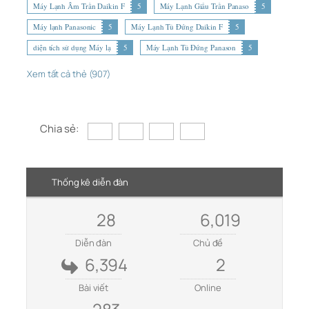
Máy Lạnh Âm Trần Daikin F
5
Máy Lạnh Giấu Trần Panaso
5
Máy lạnh Panasonic
5
Máy Lạnh Tủ Đứng Daikin F
5
diện tích sử dụng Máy lạ
5
Máy Lạnh Tủ Đứng Panason
5
Xem tất cả thẻ (907)
Chia sẻ:
Thống kê diễn đàn
28
6,019
Diễn đàn
Chủ đề
6,394
2
Bài viết
Online