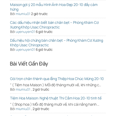
Maison gợi ý 20 mẫu Hình Ảnh Hoa Đẹp 20-10 đầy cảm
hứng
Bởi
miumiu01
2 giờ trước
Các dấu hiệu nhận biết bàn chân bẹt – Phòng Khám Cơ
Xương Khớp Usac Chiropractic
Bởi
uyenuyen01
6 giờ trước
Dấu hiệu hội chứng bàn chân bẹt – Phòng Khám Cơ Xương
Khớp Usac Chiropractic
Bởi
uyenuyen01
6 giờ trước
Bài Viết Gần Đây
Gói trọn chân thành qua lẵng Thiệp Hoa Chúc Mừng 20-10
" ( Tiệm hoa Maison ) Mỗi độ tháng mười về, khi những c…
Bởi
miumiu01
,
2 giờ trước
Tiệm Hoa Maison: Nghệ thuật Thi Cắm Hoa 20-10 tinh tế
" ( Shop hoa ) Mỗi độ tháng mười về, khi cái nắng hanh …
Bởi
miumiu01
,
2 giờ trước