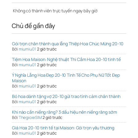
Không có thành viên trực tuyến ngay bây giờ
Chủ đề gần đây
Gói trọn chân thành qua lẵng Thiệp Hoa Chúc Mừng 20-10
Bởi
miumiu01
2 giờ trước
Tiệm Hoa Maison: Nghệ thuật Thi Cắm Hoa 20-10 tinh tế
Bởi
miumiu01
2 giờ trước
Ý Nghĩa Lẵng Hoa Đẹp 20-10 Tinh Tế Cho Phụ Nữ Tốt Đẹp
Maison
Bởi
miumiu01
2 giờ trước
Bó hoa dành tặng vợ 20-10 gửi trao tình cảm chân thành
Bởi
miumiu01
2 giờ trước
Khi nào cần niềng răng? 3 dấu hiệu nên niềng răng sớm
Bởi
ThegioieSIM
2 giờ trước
Giá Hoa 20-10 tinh tế tại Maison: Gói trọn yêu thương
Bởi
miumiu01
2 giờ trước