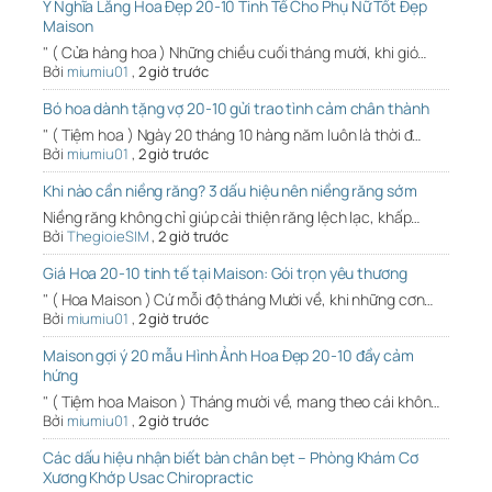
Ý Nghĩa Lẵng Hoa Đẹp 20-10 Tinh Tế Cho Phụ Nữ Tốt Đẹp
Maison
" ( Cửa hàng hoa ) Những chiều cuối tháng mười, khi gió…
Bởi
miumiu01
,
2 giờ trước
Bó hoa dành tặng vợ 20-10 gửi trao tình cảm chân thành
" ( Tiệm hoa ) Ngày 20 tháng 10 hàng năm luôn là thời đ…
Bởi
miumiu01
,
2 giờ trước
Khi nào cần niềng răng? 3 dấu hiệu nên niềng răng sớm
Niềng răng không chỉ giúp cải thiện răng lệch lạc, khấp…
Bởi
ThegioieSIM
,
2 giờ trước
Giá Hoa 20-10 tinh tế tại Maison: Gói trọn yêu thương
" ( Hoa Maison ) Cứ mỗi độ tháng Mười về, khi những cơn…
Bởi
miumiu01
,
2 giờ trước
Maison gợi ý 20 mẫu Hình Ảnh Hoa Đẹp 20-10 đầy cảm
hứng
" ( Tiệm hoa Maison ) Tháng mười về, mang theo cái khôn…
Bởi
miumiu01
,
2 giờ trước
Các dấu hiệu nhận biết bàn chân bẹt – Phòng Khám Cơ
Xương Khớp Usac Chiropractic