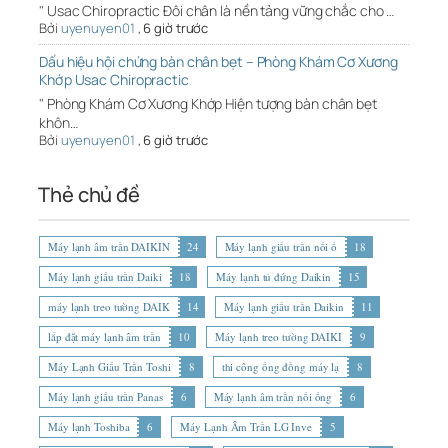
" Usac Chiropractic Đôi chân là nền tảng vững chắc cho …
Bởi
uyenuyen01
,
6 giờ trước
Dấu hiệu hội chứng bàn chân bẹt – Phòng Khám Cơ Xương
Khớp Usac Chiropractic
" Phòng Khám Cơ Xương Khớp Hiện tượng bàn chân bẹt
khôn…
Bởi
uyenuyen01
,
6 giờ trước
Thẻ chủ đề
Máy lạnh âm trần DAIKIN
24
Máy lạnh giấu trần nối ố
18
Máy lạnh giấu trần Daiki
18
Máy lạnh tủ đứng Daikin
15
máy lạnh treo tường DAIK
14
Máy lạnh giấu trần Daikin
11
lắp đặt máy lạnh âm trần
10
Máy lạnh treo tường DAIKI
9
Máy Lạnh Giấu Trần Toshi
8
thi công ống đồng máy lạ
8
Máy lạnh giấu trần Panas
6
Máy lạnh âm trần nối ống
6
Máy lạnh Toshiba
6
Máy Lạnh Âm Trần LG Inve
5