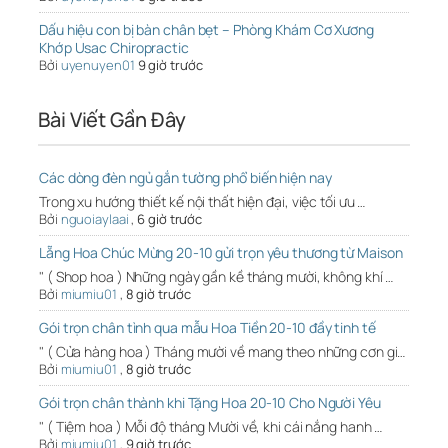
Dấu hiệu con bị bàn chân bẹt – Phòng Khám Cơ Xương
Khớp Usac Chiropractic
Bởi
uyenuyen01
9 giờ trước
Bài Viết Gần Đây
Các dòng đèn ngủ gắn tường phổ biến hiện nay
Trong xu hướng thiết kế nội thất hiện đại, việc tối ưu …
Bởi
nguoiaylaai
,
6 giờ trước
Lẵng Hoa Chúc Mừng 20-10 gửi trọn yêu thương từ Maison
" ( Shop hoa ) Những ngày gần kề tháng mười, không khí …
Bởi
miumiu01
,
8 giờ trước
Gói trọn chân tình qua mẫu Hoa Tiền 20-10 đầy tinh tế
" ( Cửa hàng hoa ) Tháng mười về mang theo những cơn gi…
Bởi
miumiu01
,
8 giờ trước
Gói trọn chân thành khi Tặng Hoa 20-10 Cho Người Yêu
" ( Tiệm hoa ) Mỗi độ tháng Mười về, khi cái nắng hanh …
Bởi
miumiu01
,
9 giờ trước