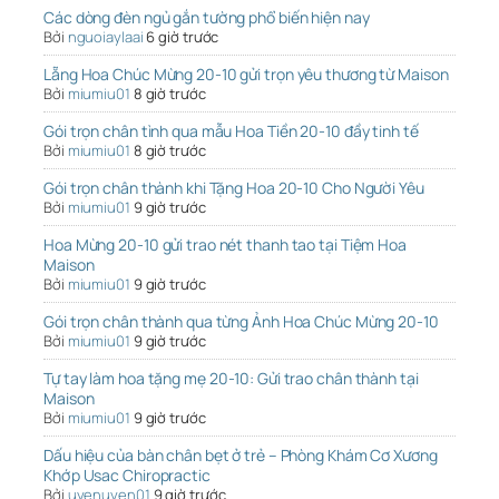
Các dòng đèn ngủ gắn tường phổ biến hiện nay
Bởi
nguoiaylaai
6 giờ trước
Lẵng Hoa Chúc Mừng 20-10 gửi trọn yêu thương từ Maison
Bởi
miumiu01
8 giờ trước
Gói trọn chân tình qua mẫu Hoa Tiền 20-10 đầy tinh tế
Bởi
miumiu01
8 giờ trước
Gói trọn chân thành khi Tặng Hoa 20-10 Cho Người Yêu
Bởi
miumiu01
9 giờ trước
Hoa Mừng 20-10 gửi trao nét thanh tao tại Tiệm Hoa
Maison
Bởi
miumiu01
9 giờ trước
Gói trọn chân thành qua từng Ảnh Hoa Chúc Mừng 20-10
Bởi
miumiu01
9 giờ trước
Tự tay làm hoa tặng mẹ 20-10: Gửi trao chân thành tại
Maison
Bởi
miumiu01
9 giờ trước
Dấu hiệu của bàn chân bẹt ở trẻ – Phòng Khám Cơ Xương
Khớp Usac Chiropractic
Bởi
uyenuyen01
9 giờ trước