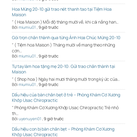
Hoa Mừng 20-10 gửi trao nét thanh tao tại Tiệm Hoa
Maison
" ( Hoa Maison ) Mỗi độ tháng mười về, khi cái nắng han…
Bởi
miumiu01
,
9 giờ trước
Gói trọn chân thành qua từng Ảnh Hoa Chúc Mừng 20-10
" ( Tiệm hoa Maison ) Tháng mười về mang theo những
cơn…
Bởi
miumiu01
,
9 giờ trước
Tự tay làm hoa tặng mẹ 20-10: Gửi trao chân thành tại
Maison
" ( Shop hoa ) Ngày hai mươi tháng mười trong ký ức của…
Bởi
miumiu01
,
9 giờ trước
Dấu hiệu của bàn chân bẹt ở trẻ – Phòng Khám Cơ Xương
Khớp Usac Chiropractic
" Phòng Khám Cơ Xương Khớp Usac Chiropractic Trẻ nhỏ
th…
Bởi
uyenuyen01
,
9 giờ trước
Dấu hiệu con bị bàn chân bẹt – Phòng Khám Cơ Xương
Khớp Usac Chiropractic