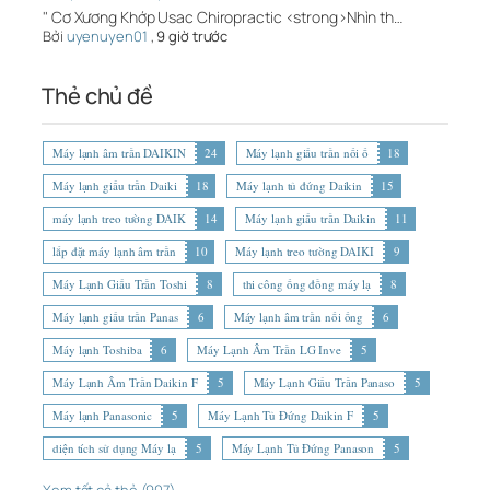
" Cơ Xương Khớp Usac Chiropractic <strong>Nhìn th…
Bởi
uyenuyen01
,
9 giờ trước
Thẻ chủ đề
Máy lạnh âm trần DAIKIN
24
Máy lạnh giấu trần nối ố
18
Máy lạnh giấu trần Daiki
18
Máy lạnh tủ đứng Daikin
15
máy lạnh treo tường DAIK
14
Máy lạnh giấu trần Daikin
11
lắp đặt máy lạnh âm trần
10
Máy lạnh treo tường DAIKI
9
Máy Lạnh Giấu Trần Toshi
8
thi công ống đồng máy lạ
8
Máy lạnh giấu trần Panas
6
Máy lạnh âm trần nối ống
6
Máy lạnh Toshiba
6
Máy Lạnh Âm Trần LG Inve
5
Máy Lạnh Âm Trần Daikin F
5
Máy Lạnh Giấu Trần Panaso
5
Máy lạnh Panasonic
5
Máy Lạnh Tủ Đứng Daikin F
5
diện tích sử dụng Máy lạ
5
Máy Lạnh Tủ Đứng Panason
5
Xem tất cả thẻ (907)