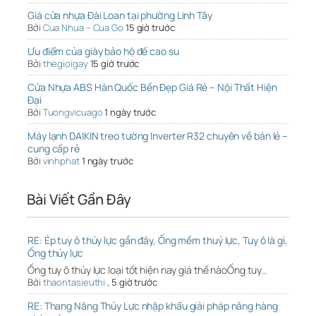
Giá cửa nhựa Đài Loan tại phường Linh Tây
Bởi
Cua Nhua – Cua Go
15 giờ trước
Ưu điểm của giày bảo hộ đế cao su
Bởi
thegioigay
15 giờ trước
Cửa Nhựa ABS Hàn Quốc Bền Đẹp Giá Rẻ – Nội Thất Hiện
Đại
Bởi
Tuongvicuago
1 ngày trước
Máy lạnh DAIKIN treo tường Inverter R32 chuyên về bán lẻ –
cung cấp rẻ
Bởi
vinhphat
1 ngày trước
Bài Viết Gần Đây
RE: Ép tuy ô thủy lực gần đây, Ống mềm thuỷ lực, Tuy ô là gì,
Ống thủy lực
Ống tuy ô thủy lực loại tốt hiện nay giá thế nàoỐng tuy…
Bởi
thaontasieuthi
,
5 giờ trước
RE: Thang Nâng Thủy Lực nhập khẩu giải pháp nâng hàng