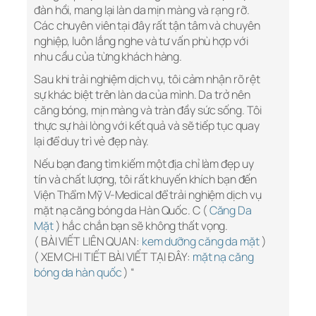
đàn hồi, mang lại làn da mịn màng và rạng rỡ.
Các chuyên viên tại đây rất tận tâm và chuyên
nghiệp, luôn lắng nghe và tư vấn phù hợp với
nhu cầu của từng khách hàng.
Sau khi trải nghiệm dịch vụ, tôi cảm nhận rõ rệt
sự khác biệt trên làn da của mình. Da trở nên
căng bóng, mịn màng và tràn đầy sức sống. Tôi
thực sự hài lòng với kết quả và sẽ tiếp tục quay
lại để duy trì vẻ đẹp này.
Nếu bạn đang tìm kiếm một địa chỉ làm đẹp uy
tín và chất lượng, tôi rất khuyến khích bạn đến
Viện Thẩm Mỹ V-Medical để trải nghiệm dịch vụ
mặt nạ căng bóng da Hàn Quốc. C (
Căng Da
Mặt
) hắc chắn bạn sẽ không thất vọng.
( BÀI VIẾT LIÊN QUAN:
kem dưỡng căng da mặt
)
( XEM CHI TIẾT BÀI VIẾT TẠI ĐÂY:
mặt nạ căng
bóng da hàn quốc
) “