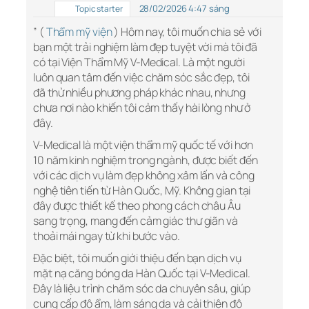
28/02/2026 4:47 sáng
Topic starter
” (
Thẩm mỹ viện
) Hôm nay, tôi muốn chia sẻ với
bạn một trải nghiệm làm đẹp tuyệt vời mà tôi đã
có tại Viện Thẩm Mỹ V-Medical. Là một người
luôn quan tâm đến việc chăm sóc sắc đẹp, tôi
đã thử nhiều phương pháp khác nhau, nhưng
chưa nơi nào khiến tôi cảm thấy hài lòng như ở
đây.
V-Medical là một viện thẩm mỹ quốc tế với hơn
10 năm kinh nghiệm trong ngành, được biết đến
với các dịch vụ làm đẹp không xâm lấn và công
nghệ tiên tiến từ Hàn Quốc, Mỹ. Không gian tại
đây được thiết kế theo phong cách châu Âu
sang trọng, mang đến cảm giác thư giãn và
thoải mái ngay từ khi bước vào.
Đặc biệt, tôi muốn giới thiệu đến bạn dịch vụ
mặt nạ căng bóng da Hàn Quốc tại V-Medical.
Đây là liệu trình chăm sóc da chuyên sâu, giúp
cung cấp độ ẩm, làm sáng da và cải thiện độ