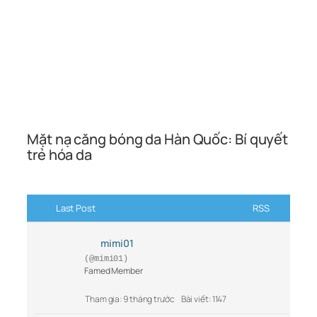
Mặt nạ căng bóng da Hàn Quốc: Bí quyết
trẻ hóa da
Last Post
RSS
mimi01
(@mimi01)
Famed Member
Tham gia: 9 tháng trước
Bài viết: 1147