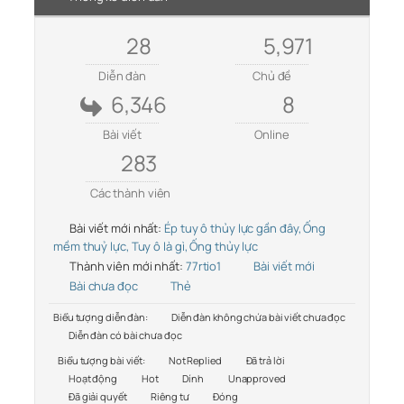
28
5,971
Diễn đàn
Chủ đề
6,346
8
Bài viết
Online
283
Các thành viên
Bài viết mới nhất:
Ép tuy ô thủy lực gần đây, Ống
mềm thuỷ lực, Tuy ô là gì, Ống thủy lực
Thành viên mới nhất:
77rtio1
Bài viết mới
Bài chưa đọc
Thẻ
Biểu tượng diễn đàn:
Diễn đàn không chứa bài viết chưa đọc
Diễn đàn có bài chưa đọc
Biểu tượng bài viết:
Not Replied
Đã trả lời
Hoạt động
Hot
Dính
Unapproved
Đã giải quyết
Riêng tư
Đóng