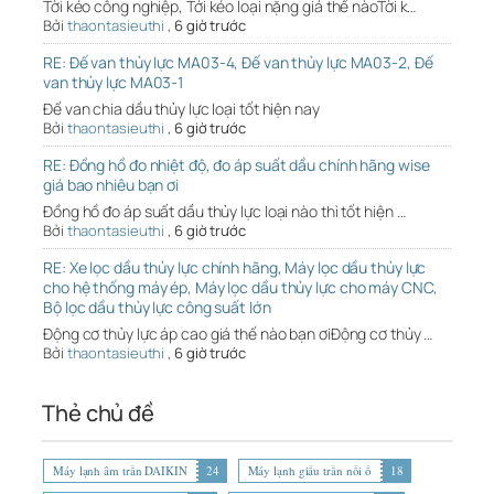
Tời kéo công nghiệp, Tới kéo loại nặng giá thế nàoTời k…
Bởi
thaontasieuthi
,
6 giờ trước
RE: Đế van thủy lực MA03-4, Đế van thủy lực MA03-2, Đế
van thủy lực MA03-1
Đế van chia dầu thủy lực loại tốt hiện nay
Bởi
thaontasieuthi
,
6 giờ trước
RE: Đồng hồ đo nhiệt độ, đo áp suất dầu chính hãng wise
giá bao nhiêu bạn ơi
Đồng hồ đo áp suất dầu thủy lực loại nào thì tốt hiện …
Bởi
thaontasieuthi
,
6 giờ trước
RE: Xe lọc dầu thủy lực chính hãng, Máy lọc dầu thủy lực
cho hệ thống máy ép, Máy lọc dầu thủy lực cho máy CNC,
Bộ lọc dầu thủy lực công suất lớn
Động cơ thủy lực áp cao giá thế nào bạn ơiĐộng cơ thủy …
Bởi
thaontasieuthi
,
6 giờ trước
Thẻ chủ đề
Máy lạnh âm trần DAIKIN
24
Máy lạnh giấu trần nối ố
18