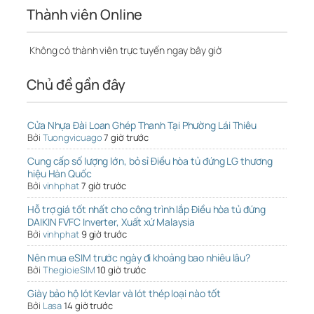
Thành viên Online
Không có thành viên trực tuyến ngay bây giờ
Chủ đề gần đây
Cửa Nhựa Đài Loan Ghép Thanh Tại Phường Lái Thiêu
Bởi
Tuongvicuago
7 giờ trước
Cung cấp số lượng lớn, bỏ sỉ Điều hòa tủ đứng LG thương
hiệu Hàn Quốc
Bởi
vinhphat
7 giờ trước
Hỗ trợ giá tốt nhất cho công trình lắp Điều hòa tủ đứng
DAIKIN FVFC Inverter, Xuất xứ Malaysia
Bởi
vinhphat
9 giờ trước
Nên mua eSIM trước ngày đi khoảng bao nhiêu lâu?
Bởi
ThegioieSIM
10 giờ trước
Giày bảo hộ lót Kevlar và lót thép loại nào tốt
Bởi
Lasa
14 giờ trước