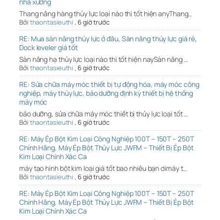
nhà xưởng
Thang nâng hàng thủy lực loại nào thì tốt hiện anyThang…
Bởi
thaontasieuthi
,
6 giờ trước
RE: Mua sàn nâng thủy lực ở đâu, Sàn nâng thủy lực giá rẻ,
Dock leveler giá tốt
Sàn nâng hạ thủy lực loại nào thì tốt hiện naySàn nâng …
Bởi
thaontasieuthi
,
6 giờ trước
RE: Sửa chữa máy móc thiết bị tự động hóa, máy móc công
nghiệp, máy thủy lực, bảo dưỡng định kỳ thiết bị hệ thống
máy móc
bảo dưỡng, sửa chữa máy móc thiết bị thủy lực loại tốt …
Bởi
thaontasieuthi
,
6 giờ trước
RE: Máy Ép Bột Kim Loại Công Nghiệp 100T – 150T – 250T
Chính Hãng, Máy Ép Bột Thủy Lực JWFM – Thiết Bị Ép Bột
Kim Loại Chính Xác Ca
máy tạo hình bột kim loại giá tốt bao nhiêu bạn ơimáy t…
Bởi
thaontasieuthi
,
6 giờ trước
RE: Máy Ép Bột Kim Loại Công Nghiệp 100T – 150T – 250T
Chính Hãng, Máy Ép Bột Thủy Lực JWFM – Thiết Bị Ép Bột
Kim Loại Chính Xác Ca