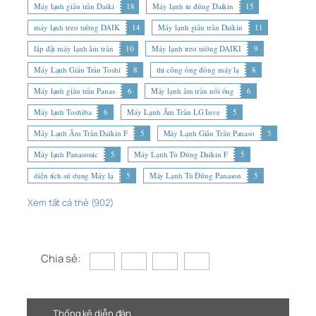
Máy lạnh giấu trần Daiki
18
Máy lạnh tủ đứng Daikin
15
máy lạnh treo tường DAIK
14
Máy lạnh giấu trần Daikin
11
lắp đặt máy lạnh âm trần
10
Máy lạnh treo tường DAIKI
9
Máy Lạnh Giấu Trần Toshi
8
thi công ống đồng máy lạ
8
Máy lạnh giấu trần Panas
6
Máy lạnh âm trần nối ống
6
Máy lạnh Toshiba
6
Máy Lạnh Âm Trần LG Inve
5
Máy Lạnh Âm Trần Daikin F
5
Máy Lạnh Giấu Trần Panaso
5
Máy lạnh Panasonic
5
Máy Lạnh Tủ Đứng Daikin F
5
diện tích sử dụng Máy lạ
5
Máy Lạnh Tủ Đứng Panason
5
Xem tất cả thẻ (902)
Chia sẻ:
Thống kê diễn đàn