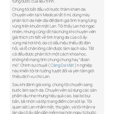
từng bước của liệu trình.
Chúng tôi bắt đầu với bước thăm khám da.
Chuyên viên tại V Medical rất tỉ mỉ, dùng máy
phân tích da hiện đại để đánh giá tình trạng từng
vùng trên khuôn mặt Lan. Tôi thấy Lan hơi ngạc
nhiên, nhưng cũng rất hào hứng khi chuyên viên
giải thích chi tiết về tình trạng da của cô ấy:
vùng má hơi khô, da có dấu hiệu thiếu độ đàn
hồi, và lỗ chân lông cần được làm sạch sâu. Tất
cả đều được phân tích một cách khoa học,
không hề mang tính chung chung hay “đoán
mò”. Chính sự chuyê (
Căng Da Mặt
) n nghiệp
này khiến tôi tin tưởng tuyệt đối và yên tâm giới
thiệu dịch vụ cho Lan.
Sau khi đánh giá xong, chúng tôi chuyển sang
bước làm sạch da. Chuyên viên sử dụng các sản
phẩm dịu nhẹ nhưng hiệu quả cao, loại bỏ bụi
bẩn, bã nhờn và lớp trang điểm còn sót lại. Tôi
quan sát Lan nhắm mắt, thư giãn, và tôi nhận ra
làn da cô ấy dần dần mềm mại hơn ngay từ bước