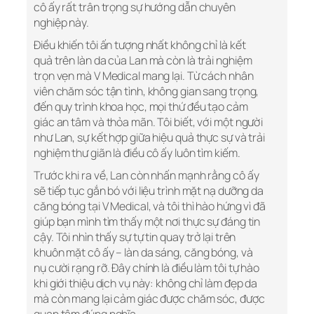
cô ấy rất trân trọng sự hướng dẫn chuyên
nghiệp này.
Điều khiến tôi ấn tượng nhất không chỉ là kết
quả trên làn da của Lan mà còn là trải nghiệm
trọn vẹn mà V Medical mang lại. Từ cách nhân
viên chăm sóc tận tình, không gian sang trọng,
đến quy trình khoa học, mọi thứ đều tạo cảm
giác an tâm và thỏa mãn. Tôi biết, với một người
như Lan, sự kết hợp giữa hiệu quả thực sự và trải
nghiệm thư giãn là điều cô ấy luôn tìm kiếm.
Trước khi ra về, Lan còn nhấn mạnh rằng cô ấy
sẽ tiếp tục gắn bó với liệu trình mặt nạ dưỡng da
căng bóng tại V Medical, và tôi thì hào hứng vì đã
giúp bạn mình tìm thấy một nơi thực sự đáng tin
cậy. Tôi nhìn thấy sự tự tin quay trở lại trên
khuôn mặt cô ấy – làn da sáng, căng bóng, và
nụ cười rạng rỡ. Đây chính là điều làm tôi tự hào
khi giới thiệu dịch vụ này: không chỉ làm đẹp da
mà còn mang lại cảm giác được chăm sóc, được