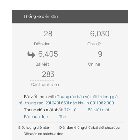
Thống kê diễn đàn
28
6,030
Diễn đàn
Chủ đề
6,405
9
Bài viết
Online
283
Các thành viên
Bài viết mới nhất:
Thùng rác bảo vệ môi trường giá
rẻ- thùng rác 120l 240l 660l nắp kín- lh 0911.082.000
Thành viên mới nhất:
77rtio1
Bài viết mới
Bài chưa đọc
Thẻ
Biểu tượng diễn đàn:
Diễn đàn không chứa bài viết chưa đọc
Diễn đàn có bài chưa đọc