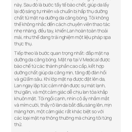
này. Sau đó là bước tẩy tế bào chết, giúp da lấy
lại độ sáng tự nhiên và chuẩn bị hấp thụ dưỡng
chất từ mặt nạ dưỡng da căng bóng. Tôi không
thể không nhắc đến cách chuyên viên thao tác
nhẹ nhàng, đều tay, khiến Lan hoàn toàn thoải
mái, như thể đang trải nghiệm một liệu pháp spa
thực thụ.
Tiếp theo là bước quan trọng nhất: đắp mặt nạ
dưỡng da căng bóng. Mặt nạ tại V Medical được
bào chế từ các thành phần cao cấp, kết hợp
dưỡng chất giúp da căng mịn, tăng độ đàn hồi
và giữ ẩm sâu. Khi lớp mặt nạ được đặt lên da,
Lan ngay lập tức cảm nhận được sự mát lạnh,
thư giãn, và một cảm giác dễ chịu lan tỏa khắp
khuôn mặt. Tôi ngồi cạnh, nhìn cô ấy nhắm mắt
và mỉm cười, thấy rõ làn da bắt đầu sáng lên, mịn
màng hơn, một cảm giác rất khác biệt so với
các loại mặt nạ thông thường mà chúng tôi từng
thử.