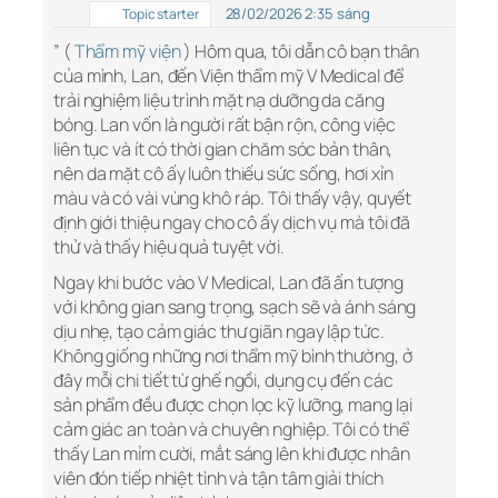
28/02/2026 2:35 sáng
Topic starter
” (
Thẩm mỹ viện
) Hôm qua, tôi dẫn cô bạn thân
của mình, Lan, đến Viện thẩm mỹ V Medical để
trải nghiệm liệu trình mặt nạ dưỡng da căng
bóng. Lan vốn là người rất bận rộn, công việc
liên tục và ít có thời gian chăm sóc bản thân,
nên da mặt cô ấy luôn thiếu sức sống, hơi xỉn
màu và có vài vùng khô ráp. Tôi thấy vậy, quyết
định giới thiệu ngay cho cô ấy dịch vụ mà tôi đã
thử và thấy hiệu quả tuyệt vời.
Ngay khi bước vào V Medical, Lan đã ấn tượng
với không gian sang trọng, sạch sẽ và ánh sáng
dịu nhẹ, tạo cảm giác thư giãn ngay lập tức.
Không giống những nơi thẩm mỹ bình thường, ở
đây mỗi chi tiết từ ghế ngồi, dụng cụ đến các
sản phẩm đều được chọn lọc kỹ lưỡng, mang lại
cảm giác an toàn và chuyên nghiệp. Tôi có thể
thấy Lan mỉm cười, mắt sáng lên khi được nhân
viên đón tiếp nhiệt tình và tận tâm giải thích