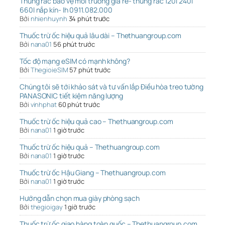
Thùng rác bảo vệ môi trường giá rẻ- thùng rác 120l 240l
660l nắp kín- lh 0911.082.000
Bởi
nhienhuynh
34 phút trước
Thuốc trừ ốc hiệu quả lâu dài – Thethuangroup.com
Bởi
nana01
56 phút trước
Tốc độ mạng eSIM có mạnh không?
Bởi
ThegioieSIM
57 phút trước
Chúng tôi sẽ tới khảo sát và tư vấn lắp Điều hòa treo tường
PANASONIC tiết kiệm năng lượng
Bởi
vinhphat
60 phút trước
Thuốc trừ ốc hiệu quả cao – Thethuangroup.com
Bởi
nana01
1 giờ trước
Thuốc trừ ốc hiệu quả – Thethuangroup.com
Bởi
nana01
1 giờ trước
Thuốc trừ ốc Hậu Giang – Thethuangroup.com
Bởi
nana01
1 giờ trước
Hướng dẫn chọn mua giày phòng sạch
Bởi
thegioigay
1 giờ trước
Thuốc trừ ốc giao hàng toàn quốc – Thethuangroup.com