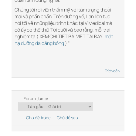
quan tâm đúng nghĩa.
Chúng tôi rời viện thẩm mỹ với tâm trạng thoải
mái và phấn chấn. Trên đường về, Lan liên tục
hỏi tôi về những liệu trình khác tại V Medical mà
cô ấy có thể thử. Tôi cười và bảo rằng, mỗi trải
nghiệm tạ ( XEM CHI TIẾT BÀI VIẾT TẠI ĐÂY:
mặt
nạ dưỡng da căng bóng
) “
Trích dẫn
Forum Jump:
Chủ đề trước
Chủ đề sau