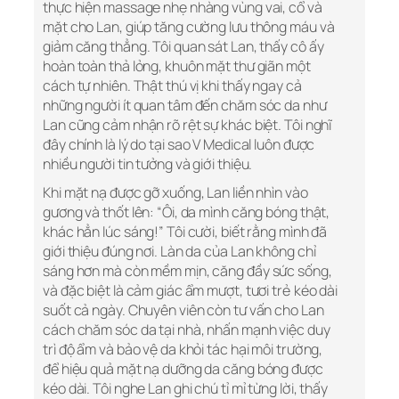
thực hiện massage nhẹ nhàng vùng vai, cổ và
mặt cho Lan, giúp tăng cường lưu thông máu và
giảm căng thẳng. Tôi quan sát Lan, thấy cô ấy
hoàn toàn thả lỏng, khuôn mặt thư giãn một
cách tự nhiên. Thật thú vị khi thấy ngay cả
những người ít quan tâm đến chăm sóc da như
Lan cũng cảm nhận rõ rệt sự khác biệt. Tôi nghĩ
đây chính là lý do tại sao V Medical luôn được
nhiều người tin tưởng và giới thiệu.
Khi mặt nạ được gỡ xuống, Lan liền nhìn vào
gương và thốt lên: “Ôi, da mình căng bóng thật,
khác hẳn lúc sáng!” Tôi cười, biết rằng mình đã
giới thiệu đúng nơi. Làn da của Lan không chỉ
sáng hơn mà còn mềm mịn, căng đầy sức sống,
và đặc biệt là cảm giác ẩm mượt, tươi trẻ kéo dài
suốt cả ngày. Chuyên viên còn tư vấn cho Lan
cách chăm sóc da tại nhà, nhấn mạnh việc duy
trì độ ẩm và bảo vệ da khỏi tác hại môi trường,
để hiệu quả mặt nạ dưỡng da căng bóng được
kéo dài. Tôi nghe Lan ghi chú tỉ mỉ từng lời, thấy