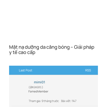
Mặt nạ dưỡng da căng bóng – Giải pháp
y tế cao cấp
Last Post
RSS
mimi01
(@mimi01)
Famed Member
Tham gia: 9 tháng trước
Bài viết: 1147