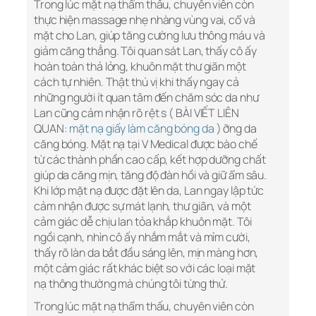
Trong lúc mặt nạ thẩm thấu, chuyên viên còn
thực hiện massage nhẹ nhàng vùng vai, cổ và
mặt cho Lan, giúp tăng cường lưu thông máu và
giảm căng thẳng. Tôi quan sát Lan, thấy cô ấy
hoàn toàn thả lỏng, khuôn mặt thư giãn một
cách tự nhiên. Thật thú vị khi thấy ngay cả
những người ít quan tâm đến chăm sóc da như
Lan cũng cảm nhận rõ rệt s ( BÀI VIẾT LIÊN
QUAN:
mặt nạ giấy làm căng bóng da
) ỡng da
căng bóng. Mặt nạ tại V Medical được bào chế
từ các thành phần cao cấp, kết hợp dưỡng chất
giúp da căng mịn, tăng độ đàn hồi và giữ ẩm sâu.
Khi lớp mặt nạ được đặt lên da, Lan ngay lập tức
cảm nhận được sự mát lạnh, thư giãn, và một
cảm giác dễ chịu lan tỏa khắp khuôn mặt. Tôi
ngồi cạnh, nhìn cô ấy nhắm mắt và mỉm cười,
thấy rõ làn da bắt đầu sáng lên, mịn màng hơn,
một cảm giác rất khác biệt so với các loại mặt
nạ thông thường mà chúng tôi từng thử.
Trong lúc mặt nạ thẩm thấu, chuyên viên còn