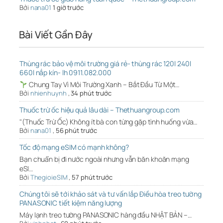
Bởi
nana01
1 giờ trước
Bài Viết Gần Đây
Thùng rác bảo vệ môi trường giá rẻ- thùng rác 120l 240l
660l nắp kín- lh 0911.082.000
Chung Tay Vì Môi Trường Xanh – Bắt Đầu Từ Một…
Bởi
nhienhuynh
,
34 phút trước
Thuốc trừ ốc hiệu quả lâu dài – Thethuangroup.com
"(Thuốc Trừ Ốc) Không ít bà con từng gặp tình huống vừa…
Bởi
nana01
,
56 phút trước
Tốc độ mạng eSIM có mạnh không?
Bạn chuẩn bị đi nước ngoài nhưng vẫn băn khoăn mạng
eSI…
Bởi
ThegioieSIM
,
57 phút trước
Chúng tôi sẽ tới khảo sát và tư vấn lắp Điều hòa treo tường
PANASONIC tiết kiệm năng lượng
Máy lạnh treo tường PANASONIC hàng đầu NHẬT BẢN –…