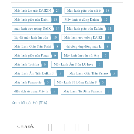
Máy lạnh âm trần DAIKIN
24
Máy lạnh giấu trần nối ố
18
Máy lạnh giấu trần Daiki
18
Máy lạnh tủ đứng Daikin
15
máy lạnh treo tường DAIK
14
Máy lạnh giấu trần Daikin
11
lắp đặt máy lạnh âm trần
10
Máy lạnh treo tường DAIKI
9
Máy Lạnh Giấu Trần Toshi
8
thi công ống đồng máy lạ
8
Máy lạnh giấu trần Panas
6
Máy lạnh âm trần nối ống
6
Máy lạnh Toshiba
6
Máy Lạnh Âm Trần LG Inve
5
Máy Lạnh Âm Trần Daikin F
5
Máy Lạnh Giấu Trần Panaso
5
Máy lạnh Panasonic
5
Máy Lạnh Tủ Đứng Daikin F
5
diện tích sử dụng Máy lạ
5
Máy Lạnh Tủ Đứng Panason
5
Xem tất cả thẻ (914)
Chia sẻ: