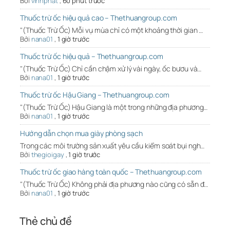
Bởi
vinhphat
,
60 phút trước
Thuốc trừ ốc hiệu quả cao – Thethuangroup.com
"(Thuốc Trừ Ốc) Mỗi vụ mùa chỉ có một khoảng thời gian …
Bởi
nana01
,
1 giờ trước
Thuốc trừ ốc hiệu quả – Thethuangroup.com
"(Thuốc Trừ Ốc) Chỉ cần chậm xử lý vài ngày, ốc bươu và…
Bởi
nana01
,
1 giờ trước
Thuốc trừ ốc Hậu Giang – Thethuangroup.com
"(Thuốc Trừ Ốc) Hậu Giang là một trong những địa phương…
Bởi
nana01
,
1 giờ trước
Hướng dẫn chọn mua giày phòng sạch
Trong các môi trường sản xuất yêu cầu kiểm soát bụi ngh…
Bởi
thegioigay
,
1 giờ trước
Thuốc trừ ốc giao hàng toàn quốc – Thethuangroup.com
"(Thuốc Trừ Ốc) Không phải địa phương nào cũng có sẵn đ…
Bởi
nana01
,
1 giờ trước
Thẻ chủ đề