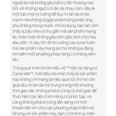
ngoài da mà không gây bất kỳ tổn thương nào.
Đối với những người có làn da nhạy cảm, đây là
một lựa chọn lý tưởng để duy trì làn da khỏe
mạnh mà không sợ gặp phải những phản ứng
phụ không mong muốn. Khi sử dụng, bạn sẽ cảm
thấy sự dịu nhẹ và thư giãn mà sản phẩm mang
lại, hoàn toàn không gây cảm giác khó chịu hay
đau đớn. Vì vậy, tôi rất tin tưởng vào sự an toàn
mà sản phẩm này mang lại cho những ai đang
tìm kiếm một phương pháp nâng cơ không xâm
lấn.
Trong quá trình tôi tìm hiểu về **mặt nạ nâng cơ
Carecella**, một điều tôi nhận thấy là sản phẩm
này không chỉ mang lại hiệu quả tức thì mà còn
giúp duy trì làn da trẻ trung trong một khoảng
thời gian dài. Không phải ai cũng có thời gian để
thực hiện các liệu trình nâng cơ phức tạp, và
càng không phải ai cũng sẵn sàng chi một
khoản tiền lớn cho các phương pháp thẩm mỹ.
Nhưng với sản phẩm này, bạn có thể thực hiện