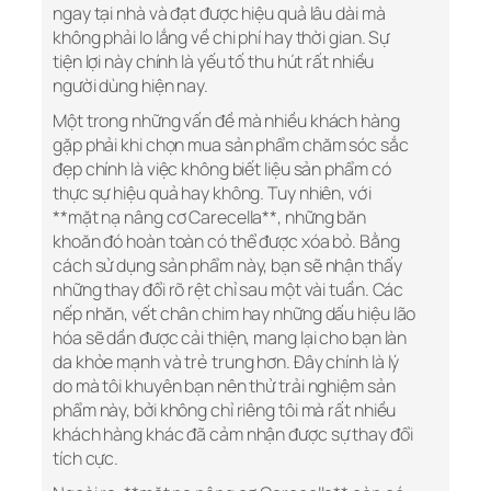
ngay tại nhà và đạt được hiệu quả lâu dài mà
không phải lo lắng về chi phí hay thời gian. Sự
tiện lợi này chính là yếu tố thu hút rất nhiều
người dùng hiện nay.
Một trong những vấn đề mà nhiều khách hàng
gặp phải khi chọn mua sản phẩm chăm sóc sắc
đẹp chính là việc không biết liệu sản phẩm có
thực sự hiệu quả hay không. Tuy nhiên, với
**mặt nạ nâng cơ Carecella**, những băn
khoăn đó hoàn toàn có thể được xóa bỏ. Bằng
cách sử dụng sản phẩm này, bạn sẽ nhận thấy
những thay đổi rõ rệt chỉ sau một vài tuần. Các
nếp nhăn, vết chân chim hay những dấu hiệu lão
hóa sẽ dần được cải thiện, mang lại cho bạn làn
da khỏe mạnh và trẻ trung hơn. Đây chính là lý
do mà tôi khuyên bạn nên thử trải nghiệm sản
phẩm này, bởi không chỉ riêng tôi mà rất nhiều
khách hàng khác đã cảm nhận được sự thay đổi
tích cực.