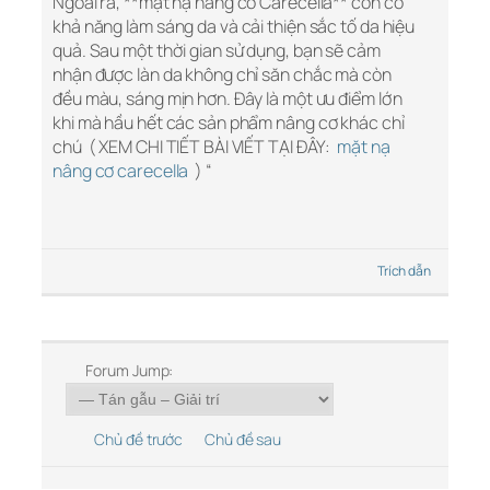
Ngoài ra, **mặt nạ nâng cơ Carecella** còn có
khả năng làm sáng da và cải thiện sắc tố da hiệu
quả. Sau một thời gian sử dụng, bạn sẽ cảm
nhận được làn da không chỉ săn chắc mà còn
đều màu, sáng mịn hơn. Đây là một ưu điểm lớn
khi mà hầu hết các sản phẩm nâng cơ khác chỉ
chú ( XEM CHI TIẾT BÀI VIẾT TẠI ĐÂY:
mặt nạ
nâng cơ carecella
) “
Trích dẫn
Forum Jump:
Chủ đề trước
Chủ đề sau