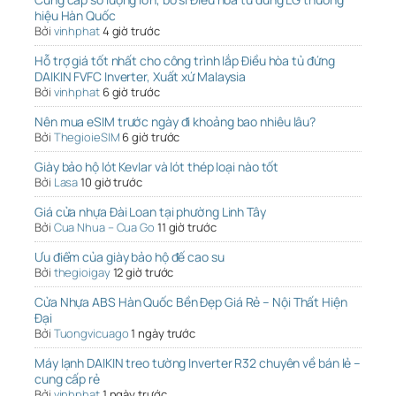
hiệu Hàn Quốc
Bởi
vinhphat
4 giờ trước
Hỗ trợ giá tốt nhất cho công trình lắp Điều hòa tủ đứng
DAIKIN FVFC Inverter, Xuất xứ Malaysia
Bởi
vinhphat
6 giờ trước
Nên mua eSIM trước ngày đi khoảng bao nhiêu lâu?
Bởi
ThegioieSIM
6 giờ trước
Giày bảo hộ lót Kevlar và lót thép loại nào tốt
Bởi
Lasa
10 giờ trước
Giá cửa nhựa Đài Loan tại phường Linh Tây
Bởi
Cua Nhua – Cua Go
11 giờ trước
Ưu điểm của giày bảo hộ đế cao su
Bởi
thegioigay
12 giờ trước
Cửa Nhựa ABS Hàn Quốc Bền Đẹp Giá Rẻ – Nội Thất Hiện
Đại
Bởi
Tuongvicuago
1 ngày trước
Máy lạnh DAIKIN treo tường Inverter R32 chuyên về bán lẻ –
cung cấp rẻ
Bởi
vinhphat
1 ngày trước