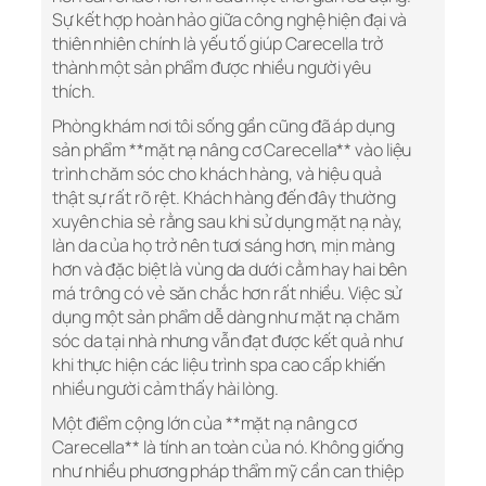
Sự kết hợp hoàn hảo giữa công nghệ hiện đại và
thiên nhiên chính là yếu tố giúp Carecella trở
thành một sản phẩm được nhiều người yêu
thích.
Phòng khám nơi tôi sống gần cũng đã áp dụng
sản phẩm **mặt nạ nâng cơ Carecella** vào liệu
trình chăm sóc cho khách hàng, và hiệu quả
thật sự rất rõ rệt. Khách hàng đến đây thường
xuyên chia sẻ rằng sau khi sử dụng mặt nạ này,
làn da của họ trở nên tươi sáng hơn, mịn màng
hơn và đặc biệt là vùng da dưới cằm hay hai bên
má trông có vẻ săn chắc hơn rất nhiều. Việc sử
dụng một sản phẩm dễ dàng như mặt nạ chăm
sóc da tại nhà nhưng vẫn đạt được kết quả như
khi thực hiện các liệu trình spa cao cấp khiến
nhiều người cảm thấy hài lòng.
Một điểm cộng lớn của **mặt nạ nâng cơ
Carecella** là tính an toàn của nó. Không giống
như nhiều phương pháp thẩm mỹ cần can thiệp