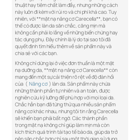
thuật hay tiêm chất làm đầy, nhưng những cách
này luôn đi kèm với rủi ro và chi phí khá cao. Tuy
nhiên, với **mặt nạ nâng cơ Carecella**, bạn có
thể có được làn da săn chắc, căng mịn mà
không cần phải lo lắng về những biến chứng hay
tác dụng phụ. Đây chính là lý do tại sao tôi đã
quyết định tìm hiểu thêm về sản phẩm này và
chia sẻ với các bạn.
Không chỉ dừng lại ở việc đơn thuần là một mặt
nạ dưỡng da, **mặt nạ nâng cơ Carecella** còn
mang đến một sự cải thiện rõ rệt về độ đàn hồi
của (
Nâng cơ
) làn da. Sản phẩm này chứa
những thành phần tự nhiên và an toàn, được
nghiên cứu kỹ lưỡng để phù hợp với mọi loại da.
Chắc hẳn bạn đã từng thử qua nhiều sản phẩm
nâng cơ khác nhau, nhưng tôi tin rằng Carecella
sẽ khiến bạn phải bất ngờ. Các thành phần
trong mặt nạ không chỉ giúp làm mịn mà còn
kích thích quá trình tái tạo tế bào da, giúp da trở
nên săn chắc hơn chỉ sau một thời gian sử dụng.