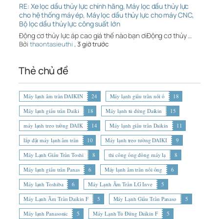
RE: Xe lọc dầu thủy lực chính hãng, Máy lọc dầu thủy lực
cho hệ thống máy ép, Máy lọc dầu thủy lực cho máy CNC,
Bộ lọc dầu thủy lực công suất lớn
Động cơ thủy lực áp cao giá thế nào bạn ơiĐộng cơ thủy …
Bởi
thaontasieuthi
,
3 giờ trước
Thẻ chủ đề
Máy lạnh âm trần DAIKIN
24
Máy lạnh giấu trần nối ố
18
Máy lạnh giấu trần Daiki
18
Máy lạnh tủ đứng Daikin
15
máy lạnh treo tường DAIK
14
Máy lạnh giấu trần Daikin
11
lắp đặt máy lạnh âm trần
10
Máy lạnh treo tường DAIKI
9
Máy Lạnh Giấu Trần Toshi
8
thi công ống đồng máy lạ
8
Máy lạnh giấu trần Panas
6
Máy lạnh âm trần nối ống
6
Máy lạnh Toshiba
6
Máy Lạnh Âm Trần LG Inve
5
Máy Lạnh Âm Trần Daikin F
5
Máy Lạnh Giấu Trần Panaso
5
Máy lạnh Panasonic
5
Máy Lạnh Tủ Đứng Daikin F
5