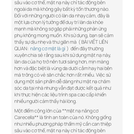
sâu vào cơ thể, mặt nạ này chỉ tác động bên
ngoài da mà không gây bất kỳ tổn thương nào.
Đối với những người có làn da nhạy cảm, đây là
một lựa chọn lý tưởng để duy trì làn da khỏe
mạnh mà không sợ gặp phải những phản ứng
phụ không mong muốn. Khi sử dụng, bạn sẽ cảm
thấy sự dịu nhẹ và thư giãn mà ( BÀI VIẾT LIÊN
QUAN:
nâng cơ mặt là gì
) đến đây thường
xuyên chia sẻ rằng sau khi sử dụng mặt nạ này,
làn da của họ trở nên tươi sáng hơn, mịn màng
hơn và đặc biệt là vùng da dưới cằm hay hai bên
má trông có vẻ săn chắc hơn rất nhiều. Việc sử
dụng một sản phẩm dễ dàng như mặt nạ chăm
sóc da tại nhà nhưng vẫn đạt được kết quả như
khi thực hiện các liệu trình spa cao cấp khiến
nhiều người cảm thấy hài lòng.
Một điểm cộng lớn của **mặt nạ nâng cơ
Carecella** là tính an toàn của nó. Không giống
như nhiều phương pháp thẩm mỹ cần can thiệp
sâu vào cơ thể, mặt nạ này chỉ tác động bên