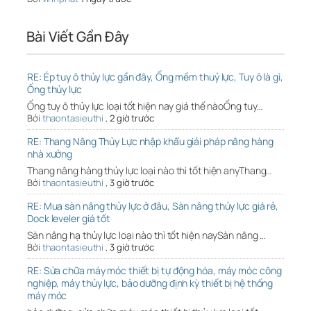
Bài Viết Gần Đây
RE: Ép tuy ô thủy lực gần đây, Ống mềm thuỷ lực, Tuy ô là gì,
Ống thủy lực
Ống tuy ô thủy lực loại tốt hiện nay giá thế nàoỐng tuy…
Bởi
thaontasieuthi
,
2 giờ trước
RE: Thang Nâng Thủy Lực nhập khẩu giải pháp nâng hàng
nhà xưởng
Thang nâng hàng thủy lực loại nào thì tốt hiện anyThang…
Bởi
thaontasieuthi
,
3 giờ trước
RE: Mua sàn nâng thủy lực ở đâu, Sàn nâng thủy lực giá rẻ,
Dock leveler giá tốt
Sàn nâng hạ thủy lực loại nào thì tốt hiện naySàn nâng …
Bởi
thaontasieuthi
,
3 giờ trước
RE: Sửa chữa máy móc thiết bị tự động hóa, máy móc công
nghiệp, máy thủy lực, bảo dưỡng định kỳ thiết bị hệ thống
máy móc