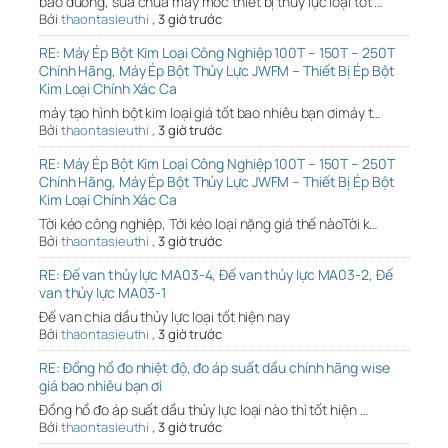
bảo dưỡng, sửa chữa máy móc thiết bị thủy lực loại tốt …
Bởi
thaontasieuthi
,
3 giờ trước
RE: Máy Ép Bột Kim Loại Công Nghiệp 100T – 150T – 250T
Chính Hãng, Máy Ép Bột Thủy Lực JWFM – Thiết Bị Ép Bột
Kim Loại Chính Xác Ca
máy tạo hình bột kim loại giá tốt bao nhiêu bạn ơimáy t…
Bởi
thaontasieuthi
,
3 giờ trước
RE: Máy Ép Bột Kim Loại Công Nghiệp 100T – 150T – 250T
Chính Hãng, Máy Ép Bột Thủy Lực JWFM – Thiết Bị Ép Bột
Kim Loại Chính Xác Ca
Tời kéo công nghiệp, Tới kéo loại nặng giá thế nàoTời k…
Bởi
thaontasieuthi
,
3 giờ trước
RE: Đế van thủy lực MA03-4, Đế van thủy lực MA03-2, Đế
van thủy lực MA03-1
Đế van chia dầu thủy lực loại tốt hiện nay
Bởi
thaontasieuthi
,
3 giờ trước
RE: Đồng hồ đo nhiệt độ, đo áp suất dầu chính hãng wise
giá bao nhiêu bạn ơi
Đồng hồ đo áp suất dầu thủy lực loại nào thì tốt hiện …
Bởi
thaontasieuthi
,
3 giờ trước