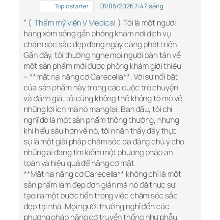
01/06/2026 7:47 sáng
Topic starter
” (
Thẩm mỹ viện V Medical
) Tôi là một người
hàng xóm sống gần phòng khám nơi dịch vụ
chăm sóc sắc đẹp đang ngày càng phát triển.
Gần đây, tôi thường nghe mọi người bàn tán về
một sản phẩm mới được phòng khám giới thiệu
– **mặt nạ nâng cơ Carecella**. Với sự nổi bật
của sản phẩm này trong các cuộc trò chuyện
và đánh giá, tôi cũng không thể không tò mò về
những lợi ích mà nó mang lại. Ban đầu, tôi chỉ
nghĩ đó là một sản phẩm thông thường, nhưng
khi hiểu sâu hơn về nó, tôi nhận thấy đây thực
sự là một giải pháp chăm sóc da đáng chú ý cho
những ai đang tìm kiếm một phương pháp an
toàn và hiệu quả để nâng cơ mặt.
**Mặt nạ nâng cơ Carecella** không chỉ là một
sản phẩm làm đẹp đơn giản mà nó đã thực sự
tạo ra một bước tiến trong việc chăm sóc sắc
đẹp tại nhà. Mọi người thường nghĩ đến các
phương pháp nâng cơ truyền thống như phẫu