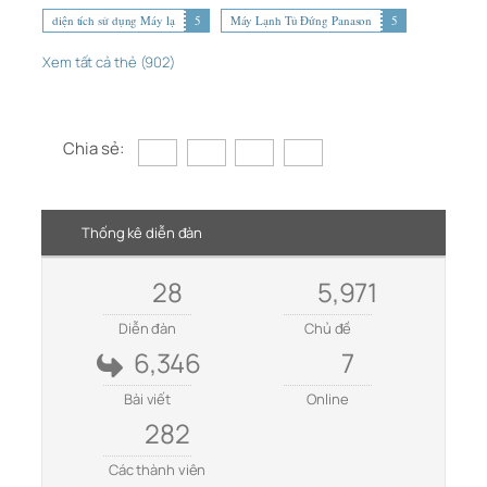
diện tích sử dụng Máy lạ
5
Máy Lạnh Tủ Đứng Panason
5
Xem tất cả thẻ (902)
Chia sẻ:
Thống kê diễn đàn
28
5,971
Diễn đàn
Chủ đề
6,346
7
Bài viết
Online
282
Các thành viên