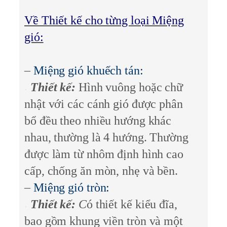
Về Thiết kế cho từng loại Miệng
gió:
–
Miệng gió khuếch tán:
T
hiết kế:
Hình vuông hoặc chữ
nhật với các cánh gió được phân
bổ đều theo nhiều hướng khác
nhau, thường là 4 hướng. Thường
được làm từ nhôm định hình cao
cấp, chống ăn mòn, nhẹ và bền.
–
Miệng gió tròn:
Thiết kế:
C
ó thiết kế kiểu đĩa,
bao gồm khung viền tròn và một