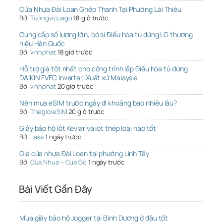
Cửa Nhựa Đài Loan Ghép Thanh Tại Phường Lái Thiêu
Bởi
Tuongvicuago
18 giờ trước
Cung cấp số lượng lớn, bỏ sỉ Điều hòa tủ đứng LG thương
hiệu Hàn Quốc
Bởi
vinhphat
18 giờ trước
Hỗ trợ giá tốt nhất cho công trình lắp Điều hòa tủ đứng
DAIKIN FVFC Inverter, Xuất xứ Malaysia
Bởi
vinhphat
20 giờ trước
Nên mua eSIM trước ngày đi khoảng bao nhiêu lâu?
Bởi
ThegioieSIM
20 giờ trước
Giày bảo hộ lót Kevlar và lót thép loại nào tốt
Bởi
Lasa
1 ngày trước
Giá cửa nhựa Đài Loan tại phường Linh Tây
Bởi
Cua Nhua – Cua Go
1 ngày trước
Bài Viết Gần Đây
Mua giày bảo hộ Jogger tại Bình Dương ở đâu tốt