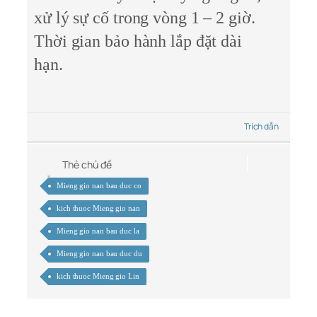
xử lý sự cố trong vòng 1 – 2 giờ.
Thời gian bảo hành lắp đặt dài
hạn.
Trích dẫn
Thẻ chủ đề
Mieng gio nan bau duc co
kich thuoc Mieng gio nan
Mieng gio nan bau duc la
Mieng gio nan bau duc du
kich thuoc Mieng gio Lin