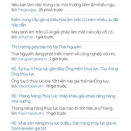
Nếu bạn làm việc trong các môi trường tiềm ẩn nhiều ngu…
Bởi
thegioigay
,
25 phút trước
Điểm cung cấp giá rẻ Điều hòa âm trần LG kèm nhiều ưu đãi
hấp dẫn
Máy lạnh âm trần LG là giải pháp làm mát cao cấp với cô…
Bởi
vinhphat
,
1 giờ trước
Thị trường giày bảo hộ tại Thái Nguyên
Thái Nguyên đang phát triển mạnh về công nghiệp với nhi…
Bởi
trangvangbaoho
,
2 giờ trước
RE: Ép tuy ô thủy lực gần đây, Ống mềm thuỷ lực, Tuy ô là gì,
Ống thủy lực
Ống tuy ô thủy lực loại tốt hiện nay giá thế nàoỐng tuy…
Bởi
thaontasieuthi
,
16 giờ trước
RE: Thang Nâng Thủy Lực nhập khẩu giải pháp nâng hàng
nhà xưởng
Thang nâng hàng thủy lực loại nào thì tốt hiện anyThang…
Bởi
thaontasieuthi
,
17 giờ trước
RE: Mua sàn nâng thủy lực ở đâu, Sàn nâng thủy lực giá rẻ,
Dock leveler giá tốt