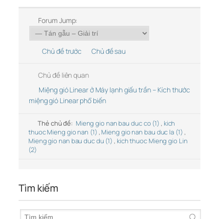
Forum Jump:
Chủ đề trước
Chủ đề sau
Chủ đề liên quan
Miệng gió Linear ở Máy lạnh giấu trần – Kích thước
miệng gió Linear phổ biến
Thẻ chủ đề:
Mieng gio nan bau duc co (1)
,
kich
thuoc Mieng gio nan (1)
,
Mieng gio nan bau duc la (1)
,
Mieng gio nan bau duc du (1)
,
kich thuoc Mieng gio Lin
(2)
Tìm kiếm