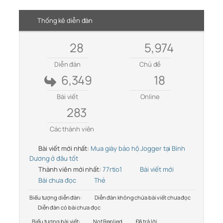
Thống kê diễn đàn
28
5,974
Diễn đàn
Chủ đề
6,349
18
Bài viết
Online
283
Các thành viên
Bài viết mới nhất:
Mua giày bảo hộ Jogger tại Bình
Dương ở đâu tốt
Thành viên mới nhất:
77rtio1
Bài viết mới
Bài chưa đọc
Thẻ
Biểu tượng diễn đàn:
Diễn đàn không chứa bài viết chưa đọc
Diễn đàn có bài chưa đọc
Biểu tượng bài viết:
Not Replied
Đã trả lời