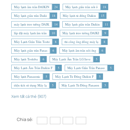
Máy lạnh âm trần DAIKIN
24
Máy lạnh giấu trần nối ố
18
Máy lạnh giấu trần Daiki
18
Máy lạnh tủ đứng Daikin
15
máy lạnh treo tường DAIK
14
Máy lạnh giấu trần Daikin
11
lắp đặt máy lạnh âm trần
10
Máy lạnh treo tường DAIKI
9
Máy Lạnh Giấu Trần Toshi
8
thi công ống đồng máy lạ
8
Máy lạnh giấu trần Panas
6
Máy lạnh âm trần nối ống
6
Máy lạnh Toshiba
6
Máy Lạnh Âm Trần LG Inve
5
Máy Lạnh Âm Trần Daikin F
5
Máy Lạnh Giấu Trần Panaso
5
Máy lạnh Panasonic
5
Máy Lạnh Tủ Đứng Daikin F
5
diện tích sử dụng Máy lạ
5
Máy Lạnh Tủ Đứng Panason
5
Xem tất cả thẻ (907)
Chia sẻ: