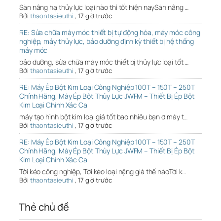
Sàn nâng hạ thủy lực loại nào thì tốt hiện naySàn nâng …
Bởi
thaontasieuthi
,
17 giờ trước
RE: Sửa chữa máy móc thiết bị tự động hóa, máy móc công
nghiệp, máy thủy lực, bảo dưỡng định kỳ thiết bị hệ thống
máy móc
bảo dưỡng, sửa chữa máy móc thiết bị thủy lực loại tốt …
Bởi
thaontasieuthi
,
17 giờ trước
RE: Máy Ép Bột Kim Loại Công Nghiệp 100T – 150T – 250T
Chính Hãng, Máy Ép Bột Thủy Lực JWFM – Thiết Bị Ép Bột
Kim Loại Chính Xác Ca
máy tạo hình bột kim loại giá tốt bao nhiêu bạn ơimáy t…
Bởi
thaontasieuthi
,
17 giờ trước
RE: Máy Ép Bột Kim Loại Công Nghiệp 100T – 150T – 250T
Chính Hãng, Máy Ép Bột Thủy Lực JWFM – Thiết Bị Ép Bột
Kim Loại Chính Xác Ca
Tời kéo công nghiệp, Tới kéo loại nặng giá thế nàoTời k…
Bởi
thaontasieuthi
,
17 giờ trước
Thẻ chủ đề