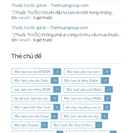
Thuốc trừ ốc giá rẻ – Thethuangroup.com
"(Thuốc Trừ Ốc) Chi phí đầu tư luôn là một trong những …
Bởi
nana01
,
4 giờ trước
Thuốc trừ ốc giá lẻ – Thethuangroup.com
"(Thuốc Trừ Ốc) Không phải ai cũng có nhu cầu mua thuốc…
Bởi
nana01
,
6 giờ trước
Thẻ chủ đề
Máy lạnh âm trần DAIKIN
24
Máy lạnh giấu trần nối ố
18
Máy lạnh giấu trần Daiki
18
Máy lạnh tủ đứng Daikin
15
máy lạnh treo tường DAIK
14
Máy lạnh giấu trần Daikin
11
lắp đặt máy lạnh âm trần
10
Máy lạnh treo tường DAIKI
9
Máy Lạnh Giấu Trần Toshi
8
thi công ống đồng máy lạ
8
Máy lạnh giấu trần Panas
6
Máy lạnh âm trần nối ống
6
Máy lạnh Toshiba
6
Máy Lạnh Âm Trần LG Inve
5