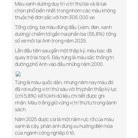
Màu xanh dương duy trì vị trí thứ ba và là lựa
chọn phổ biến nhất trong nhóm các màu không
thuộc hệ đơn sắc với hơn 306.000 xe.
Tổng cộng, ba màu đứng đầu (xám, đen, xanh
dương) chiếm tới gần hai phần ba (65,8%) tổng
số xe mới tại Anh trong năm 2025.
Lần đầu tiên sau gần một thập kỷ, màu bạc đã
quay trở lại top 5. Đây từng là màu sắc thống trị
đường phố Anh vào đầu những năm 2000.
Từng là màu quốc dân, nhưng năm nay màu đỏ
đã rơi xuống vị trí thứ sáu với thị phần thấp kỷ lục
(chỉ 5,8%) kể từ khi dữ liệu chi tiết được ghi
nhận. Màu trắng giữ vững vị trí thứ tư trong danh
sách.
Năm 2025 được coi là một năm rực rỡ của màu
xanh lá cây, phản ánh đúng xu hướng điện hóa
của ngành công nghiệp ô tô.