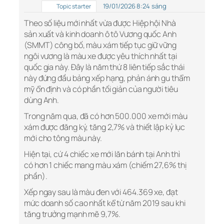
19/01/2026 8:24 sáng
Topic starter
Theo số liệu mới nhất vừa được Hiệp hội Nhà
sản xuất và kinh doanh ô tô Vương quốc Anh
(SMMT) công bố, màu xám tiếp tục giữ vững
ngôi vương là màu xe được yêu thích nhất tại
quốc gia này. Đây là năm thứ 8 liên tiếp sắc thái
này đứng đầu bảng xếp hạng, phản ánh gu thẩm
mỹ ổn định và có phần tối giản của người tiêu
dùng Anh.
Trong năm qua, đã có hơn 500.000 xe mới màu
xám được đăng ký, tăng 2,7% và thiết lập kỷ lục
mới cho tông màu này.
Hiện tại, cứ 4 chiếc xe mới lăn bánh tại Anh thì
có hơn 1 chiếc mang màu xám (chiếm 27,6% thị
phần).
Xếp ngay sau là màu đen với 464.369 xe, đạt
mức doanh số cao nhất kể từ năm 2019 sau khi
tăng trưởng mạnh mẽ 9,7%.