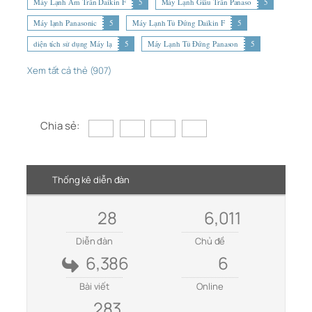
Máy Lạnh Âm Trần Daikin F
5
Máy Lạnh Giấu Trần Panaso
5
Máy lạnh Panasonic
5
Máy Lạnh Tủ Đứng Daikin F
5
diện tích sử dụng Máy lạ
5
Máy Lạnh Tủ Đứng Panason
5
Xem tất cả thẻ (907)
Chia sẻ:
Thống kê diễn đàn
28
6,011
Diễn đàn
Chủ đề
6,386
6
Bài viết
Online
283