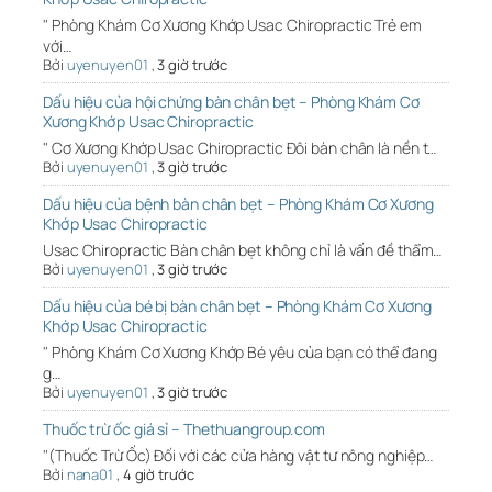
" Phòng Khám Cơ Xương Khớp Usac Chiropractic Trẻ em
với…
Bởi
uyenuyen01
,
3 giờ trước
Dấu hiệu của hội chứng bàn chân bẹt – Phòng Khám Cơ
Xương Khớp Usac Chiropractic
" Cơ Xương Khớp Usac Chiropractic Đôi bàn chân là nền t…
Bởi
uyenuyen01
,
3 giờ trước
Dấu hiệu của bệnh bàn chân bẹt – Phòng Khám Cơ Xương
Khớp Usac Chiropractic
Usac Chiropractic Bàn chân bẹt không chỉ là vấn đề thẩm…
Bởi
uyenuyen01
,
3 giờ trước
Dấu hiệu của bé bị bàn chân bẹt – Phòng Khám Cơ Xương
Khớp Usac Chiropractic
" Phòng Khám Cơ Xương Khớp Bé yêu của bạn có thể đang
g…
Bởi
uyenuyen01
,
3 giờ trước
Thuốc trừ ốc giá sỉ – Thethuangroup.com
"(Thuốc Trừ Ốc) Đối với các cửa hàng vật tư nông nghiệp…
Bởi
nana01
,
4 giờ trước