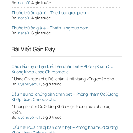
Bởi
nana01
4 giờ trước
Thuốc trừ ốc giá rẻ – Thethuangroup.com
Bởi
nana01
4 giờ trước
Thuốc trừ ốc giá lẻ – Thethuangroup.com
Bởi
nana01
6 giờ trước
Bài Viết Gần Đây
Các dấu hiệu nhận biết bàn chân bẹt – Phòng Khám Cơ
Xương Khớp Usac Chiropractic
" Usac Chiropractic Đôi chân là nền tảng vững chắc cho …
Bởi
uyenuyen01
,
3 giờ trước
Dấu hiệu hội chứng bàn chân bẹt – Phòng Khám Cơ Xương
Khớp Usac Chiropractic
" Phòng Khám Cơ Xương Khớp Hiện tượng bàn chân bẹt
khôn…
Bởi
uyenuyen01
,
3 giờ trước
Dấu hiệu của trẻ bị bàn chân bẹt – Phòng Khám Cơ Xương
Khớp Usac Chiropractic